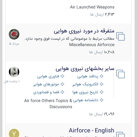
Air Launched Weapons
2,413
ارسال ها
متفرقه در مورد نیروی هوایی
7
مرداد
مطالب مرتبط با موضوعاتی که در لیست فوق وجود ندارد.
1405
Miscellaneous Airforcce
10,208
ارسال ها
سایر بخشهای نیروی هوایی
1
ساعت
پدافند هوایی
فناوری هوایی
قبل
الکترونیک هوایی
موتورهای هوایی
تاریخ نیروی هوایی
فضا و فضانوردی
دانشنامه هوایی
Air force Others Topics &
Discussions
19,096
ارسال ها
Airforce - English
15