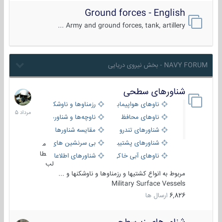
Ground forces - English
Army and ground forces, tank, artillery ...
NAVY FORUM - بخش نیروی دریایی
شناورهای سطحی
2
مرداد
ناوهای هواپیمابر و بالگرد بر
رزمناوها و ناوشکن‌ها
1405
ناوهای محافظ
ناوچه‌ها و شناورهای گشتی
شناورهای تندرو
مقایسه شناورها
شناورهای پشتیبانی
بی سرنشین های دریایی
م
طا
ناوهای آبی خاکی و نیروبر
شناورهای اطلاعاتی و جاسوسی
لب
مربوط به انواع کشتیها و رزمناوها و ناوشکنها و ...
Military Surface Vessels
6,826
ارسال ها