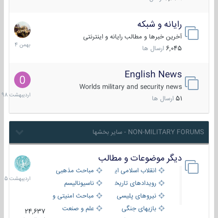
رایانه و شبکه
30
بهمن
آخرین خبرها و مطالب رایانه و اینترنتی
1404
6,045
ارسال ها
English News
10
اردیبهش
Worlds military and security news
1398
51
ارسال ها
NON-MILITARY FORUMS - سایر بخشها
دیگر موضوعات و مطالب
8
اردیبهش
انقلاب اسلامی ایران
مباحث مذهبی
1405
رویدادهای تاریخی و مذهبی
ناسیونالیسم
نیروهای پلیسی
مباحث امنیتی و اطلاعاتی
بازیهای جنگی
علم و صنعت
24,637