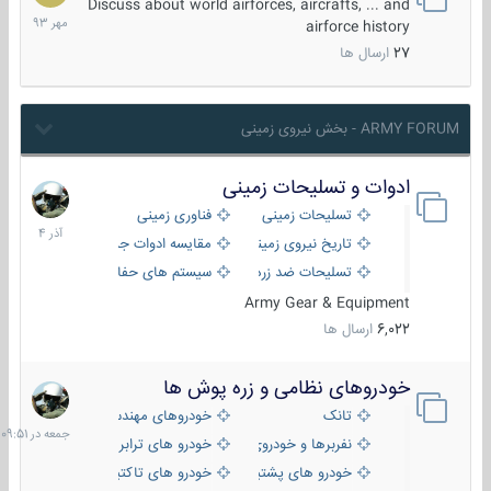
مهر
Discuss about world airforces, aircrafts, ... and
1393
airforce history
27
ارسال ها
ARMY FORUM - بخش نیروی زمینی
ادوات و تسلیحات زمینی
21
آذر
تسلیحات زمینی
فناوری زمینی
1404
تاریخ نیروی زمینی
مقایسه ادوات جنگی
تسلیحات ضد زره
سیستم های حفاظت فعال
Army Gear & Equipment
6,022
ارسال ها
خودروهای نظامی و زره پوش ها
جمعه
در
تانک
خودروهای مهندسی
09:51
نفربرها و خودروی های رزمی پیاده نظام
خودرو های ترابری نظامی
خودرو های پشتیبانی آتش ، شناسایی و ضد تانک
خودرو های تاکتیکی نظامی