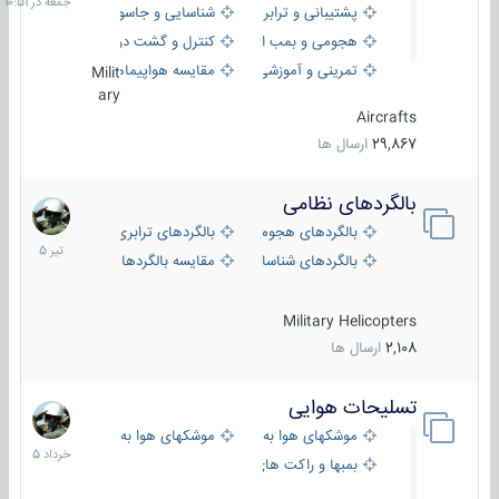
پشتیبانی و ترابری
شناسایی و جاسوسی
هجومی و بمب افکن
کنترل و گشت دریایی
تمرینی و آموزشی
مقایسه هواپیماها
Milit
ary
Aircrafts
29,867
ارسال ها
بالگردهای نظامی
22
تیر
بالگردهای هجومی
بالگردهای ترابری
1405
بالگردهای شناسایی
مقایسه بالگردها
Military Helicopters
2,108
ارسال ها
تسلیحات هوایی
30
خرداد
موشکهای هوا به هوا
موشکهای هوا به سطح
1405
بمبها و راکت های هوایی