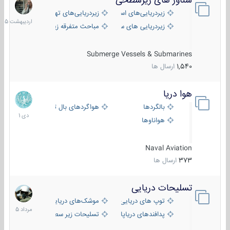
شناور های زیرسطحی
31
اردیبهش
زیردریایی‌های استراتژیک
زیردریایی‌های تهاجمی
1405
زیردریایی های سبک
مباحث متفرقه زیرسطحی
Submerge Vessels & Submarines
1,540
ارسال ها
هوا دریا
12
دی
بالگردها
هواگردهای بال ثابت
1401
هواناوها
Naval Aviation
373
ارسال ها
تسلیحات دریایی
2
مرداد
توپ های دریایی
موشک‌های دریایی
1405
پدافندهای دریاپایه
تسلیحات زیر سطحی