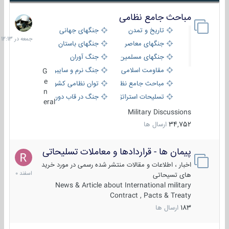
مباحث جامع نظامی
جمعه
در
تاریخ و تمدن
جنگهای جهانی
12:13
جنگهای معاصر
جنگهای باستان
جنگهای مسلمین
جنگ آوران
مقاومت اسلامی
جنگ نرم و سایبری
G
e
مباحث جامع نظامی
توان نظامی کشورها
n
تسلیحات استراتژیک
جنگ در قاب دوربین
eral
Military Discussions
34,752
ارسال ها
پیمان ها - قراردادها و معاملات تسلیحاتی
7
اسفند
اخبار ، اطلاعات و مقالات منتشر شده رسمی در مورد خرید
1400
های تسیحاتی
News & Article about International military
Contract , Pacts & Treaty
183
ارسال ها