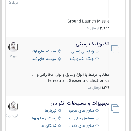
1405
Ground Launch Missile
3,962
ارسال ها
الکترونیک زمینی
1
مهر
رادارهای زمینی
سیستم های ارتباطی و جمع آوری اطلاع
1403
جنگ الکترونیک
سیستم های کنترل آتش و تجهیزات الکتر
مطالب مرتبط با انواع وسایل و لوازم مخابراتی و ...
Terrestrial , Geocentric Electronics
1,179
ارسال ها
تجهیزات و تسلیحات انفرادی
17
فروردین
سلاح های هجومی
تیربارها
1405
مسلسل های دستی
پیستول ها و رولورها
سلاح های تک تیر اندازی
شاتگان ها