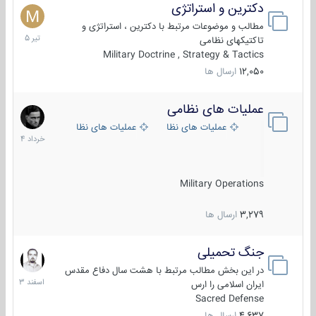
دکترین و استراتژی
27
تیر
مطالب و موضوعات مرتبط با دکترین ، استراتژی و
1405
تاکتیکهای نظامی
Military Doctrine , Strategy & Tactics
12,050
ارسال ها
عملیات های نظامی
5
خرداد
عملیات های نظامی ایران
عملیات های نظامی خارجی
1404
Military Operations
3,279
ارسال ها
جنگ تحمیلی
20
اسفند
در این بخش مطالب مرتبط با هشت سال دفاع مقدس
1403
ایران اسلامی را ارس
Sacred Defense