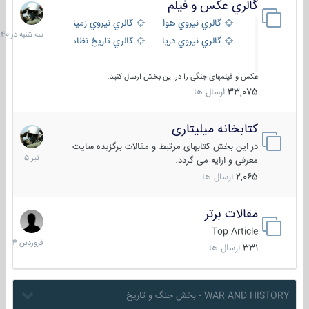
گالري عكس و فيلم
سه
شنبه
گالري نيروي هوايي
گالري نيروي زميني
در
گالري نيروي دريايي
گالري تاریخ نظامی
15:40
عکس و فیلمهای جنگی را در این بخش ارسال کنید.
33,075
ارسال ها
کتابخانه میلیتاری
16
تیر
در این بخش کتابهای مرتبط و مقالات برگزیده سایت
1405
معرفی و ارایه می گردد.
2,065
ارسال ها
مقالات برتر
29
فروردین
Top Article
1404
331
ارسال ها
WAR AND HISTORY - بخش جنگ و تاریخ