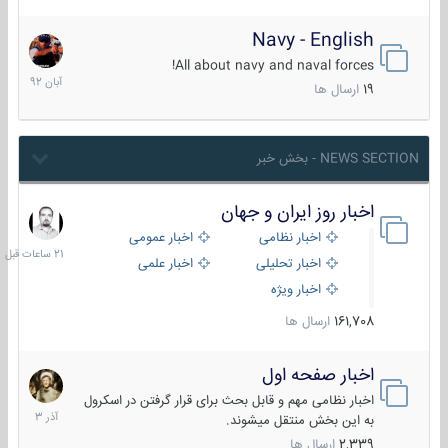
Navy - English
22
آبان
All about navy and naval forces!
1392
19
ارسال ها
NEWS SECTION - بخش خبر
اخبار روز ایران و جهان
21
ساعات
اخبار نظامی
اخبار عمومی
قبل
اخبار تحلیلی
اخبار علمی
اخبار ویژه
161,708
ارسال ها
اخبار صفحه اول
7
آذر
اخبار نظامی مهم و قابل بحث برای قرار گرفتن در اسکرول
1403
به این بخش منتقل میشوند.
2,339
ارسال ها