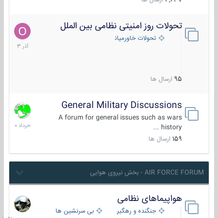
4,637
ارسال ها
تحولات روز امنیتی نظامی بین الملل
21
آذر
تحولات خاورمیانه
1403
95
ارسال ها
General Military Discussions
10
خرداد
A forum for general issues such as wars
1400
history ...
159
ارسال ها
AIR FORCE FORUM - بخش نیروی هوایی
هواپیماهای نظامی
جمعه
در
جنگنده و رهگیر
بی سرنشین ها
10:51