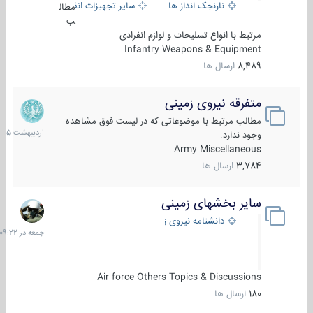
نارنجک انداز ها
سایر تجهیزات انفرادی
مطال
ب
مرتبط با انواع تسلیحات و لوازم انفرادی
Infantry Weapons & Equipment
8,489
ارسال ها
متفرقه نیروی زمینی
27
اردیبهش
مطالب مرتبط با موضوعاتی که در لیست فوق مشاهده
1405
وجود ندارد.
Army Miscellaneous
3,784
ارسال ها
سایر بخشهای زمینی
جمعه
در
دانشنامه نیروی زمینی
09:22
Air force Others Topics & Discussions
180
ارسال ها