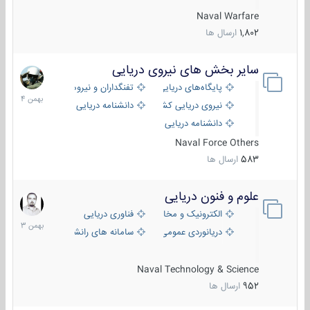
Naval Warfare
1,802
ارسال ها
سایر بخش های نیروی دریایی
22
بهمن
پایگاه‌های دریایی
تفنگداران و نیروهای ویژه‌ی دریایی
1404
نیروی دریایی کشورهای مختلف
دانشنامه دریایی
دانشنامه دریایی کپی
Naval Force Others
583
ارسال ها
علوم و فنون دریایی
6
بهمن
الکترونیک و مخابرات دریایی
فناوری دریایی
1403
دریانوردی عمومی
سامانه های رانشی دریایی
Naval Technology & Science
952
ارسال ها