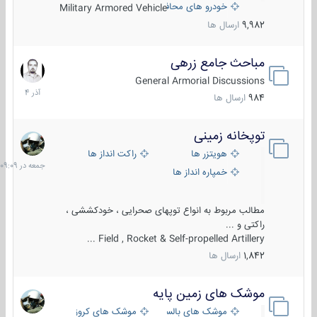
خودرو های محافظت شده
Military Armored Vehicle
9,982
ارسال ها
مباحث جامع زرهی
7
آذر
General Armorial Discussions
1404
984
ارسال ها
توپخانه زمینی
جمعه
در
هویتزر ها
راکت انداز ها
09:09
خمپاره انداز ها
مطالب مربوط به انواع توپهای صحرایی ، خودکششی ،
راکتی و ...
Field , Rocket & Self-propelled Artillery ...
1,842
ارسال ها
موشک های زمین پایه
2
مرداد
موشک های بالستیک
موشک های کروز