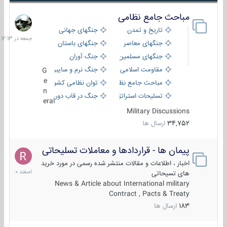
مباحث جامع نظامی
جمعه
در
تاریخ و تمدن
جنگهای جهانی
12:13
جنگهای معاصر
جنگهای باستان
جنگهای مسلمین
جنگ آوران
مقاومت اسلامی
جنگ نرم و سایبری
G
e
مباحث جامع نظامی
توان نظامی کشورها
n
تسلیحات استراتژیک
جنگ در قاب دوربین
eral
Military Discussions
34,752
ارسال ها
پیمان ها - قراردادها و معاملات تسلیحاتی
7
اسفند
اخبار ، اطلاعات و مقالات منتشر شده رسمی در مورد خرید
1400
های تسیحاتی
News & Article about International military
Contract , Pacts & Treaty
183
ارسال ها