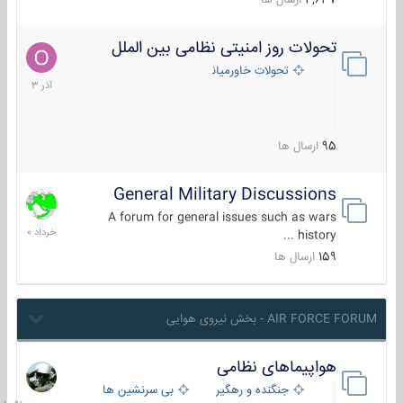
4,637
ارسال ها
تحولات روز امنیتی نظامی بین الملل
21
آذر
تحولات خاورمیانه
1403
95
ارسال ها
General Military Discussions
10
خرداد
A forum for general issues such as wars
1400
history ...
159
ارسال ها
AIR FORCE FORUM - بخش نیروی هوایی
هواپیماهای نظامی
جمعه
در
جنگنده و رهگیر
بی سرنشین ها
10:51