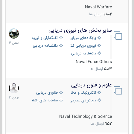
Naval Warfare
1,802
ارسال ها
سایر بخش های نیروی دریایی
22
بهمن
پایگاه‌های دریایی
تفنگداران و نیروهای ویژه‌ی دریایی
1404
نیروی دریایی کشورهای مختلف
دانشنامه دریایی
دانشنامه دریایی کپی
Naval Force Others
583
ارسال ها
علوم و فنون دریایی
6
بهمن
الکترونیک و مخابرات دریایی
فناوری دریایی
1403
دریانوردی عمومی
سامانه های رانشی دریایی
Naval Technology & Science
952
ارسال ها