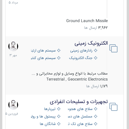
1405
Ground Launch Missile
3,962
ارسال ها
الکترونیک زمینی
1
مهر
رادارهای زمینی
سیستم های ارتباطی و جمع آوری اطلاع
1403
جنگ الکترونیک
سیستم های کنترل آتش و تجهیزات الکتر
مطالب مرتبط با انواع وسایل و لوازم مخابراتی و ...
Terrestrial , Geocentric Electronics
1,179
ارسال ها
تجهیزات و تسلیحات انفرادی
17
فروردین
سلاح های هجومی
تیربارها
1405
مسلسل های دستی
پیستول ها و رولورها
سلاح های تک تیر اندازی
شاتگان ها