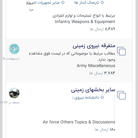
نارنجک انداز ها
سایر تجهیزات انفرادی
مطال
ب
مرتبط با انواع تسلیحات و لوازم انفرادی
Infantry Weapons & Equipment
8,489
ارسال ها
متفرقه نیروی زمینی
27
اردیبهش
مطالب مرتبط با موضوعاتی که در لیست فوق مشاهده
1405
وجود ندارد.
Army Miscellaneous
3,784
ارسال ها
سایر بخشهای زمینی
جمعه
در
دانشنامه نیروی زمینی
09:22
Air force Others Topics & Discussions
180
ارسال ها