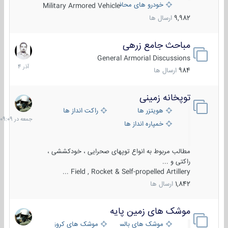
خودرو های محافظت شده
Military Armored Vehicle
9,982
ارسال ها
مباحث جامع زرهی
7
آذر
General Armorial Discussions
1404
984
ارسال ها
توپخانه زمینی
جمعه
در
هویتزر ها
راکت انداز ها
09:09
خمپاره انداز ها
مطالب مربوط به انواع توپهای صحرایی ، خودکششی ،
راکتی و ...
Field , Rocket & Self-propelled Artillery ...
1,842
ارسال ها
موشک های زمین پایه
2
مرداد
موشک های بالستیک
موشک های کروز