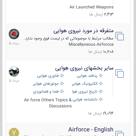
Air Launched Weapons
2,413
ارسال ها
متفرقه در مورد نیروی هوایی
7
مرداد
مطالب مرتبط با موضوعاتی که در لیست فوق وجود ندارد.
1405
Miscellaneous Airforcce
10,208
ارسال ها
سایر بخشهای نیروی هوایی
2
مرداد
پدافند هوایی
فناوری هوایی
1405
الکترونیک هوایی
موتورهای هوایی
تاریخ نیروی هوایی
فضا و فضانوردی
دانشنامه هوایی
Air force Others Topics &
Discussions
19,094
ارسال ها
Airforce - English
15