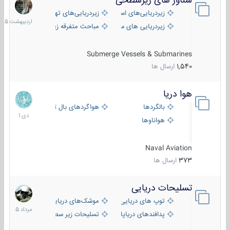
شناور های زیرسطحی
31
اردیبهش
زیردریایی‌های استراتژیک
زیردریایی‌های تهاجمی
1405
زیردریایی های سبک
مباحث متفرقه زیرسطحی
Submerge Vessels & Submarines
1,540
ارسال ها
هوا دریا
12
دی
بالگردها
هواگردهای بال ثابت
1401
هواناوها
Naval Aviation
373
ارسال ها
تسلیحات دریایی
2
مرداد
توپ های دریایی
موشک‌های دریایی
1405
پدافندهای دریاپایه
تسلیحات زیر سطحی