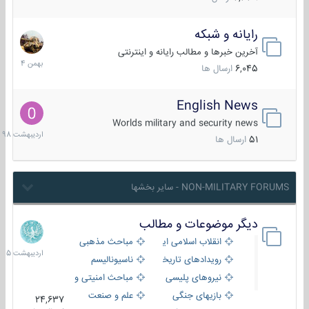
رایانه و شبکه
30
بهمن
آخرین خبرها و مطالب رایانه و اینترنتی
1404
6,045
ارسال ها
English News
10
اردیبهش
Worlds military and security news
1398
51
ارسال ها
NON-MILITARY FORUMS - سایر بخشها
دیگر موضوعات و مطالب
8
اردیبهش
انقلاب اسلامی ایران
مباحث مذهبی
1405
رویدادهای تاریخی و مذهبی
ناسیونالیسم
نیروهای پلیسی
مباحث امنیتی و اطلاعاتی
بازیهای جنگی
علم و صنعت
24,637