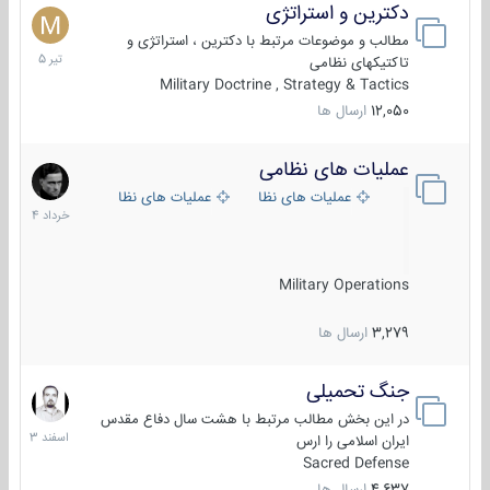
دکترین و استراتژی
27
تیر
مطالب و موضوعات مرتبط با دکترین ، استراتژی و
1405
تاکتیکهای نظامی
Military Doctrine , Strategy & Tactics
12,050
ارسال ها
عملیات های نظامی
5
خرداد
عملیات های نظامی ایران
عملیات های نظامی خارجی
1404
Military Operations
3,279
ارسال ها
جنگ تحمیلی
20
اسفند
در این بخش مطالب مرتبط با هشت سال دفاع مقدس
1403
ایران اسلامی را ارس
Sacred Defense