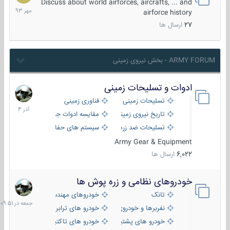
مهر
Discuss about world airforces, aircrafts, ... and
1393
airforce history
27
ارسال ها
ARMY FORUM - بخش نیروی زمینی
ادوات و تسلیحات زمینی
21
آذر
تسلیحات زمینی
فناوری زمینی
1404
تاریخ نیروی زمینی
مقایسه ادوات جنگی
تسلیحات ضد زره
سیستم های حفاظت فعال
Army Gear & Equipment
6,022
ارسال ها
خودروهای نظامی و زره پوش ها
جمعه
در
تانک
خودروهای مهندسی
09:51
نفربرها و خودروی های رزمی پیاده نظام
خودرو های ترابری نظامی
خودرو های پشتیبانی آتش ، شناسایی و ضد تانک
خودرو های تاکتیکی نظامی