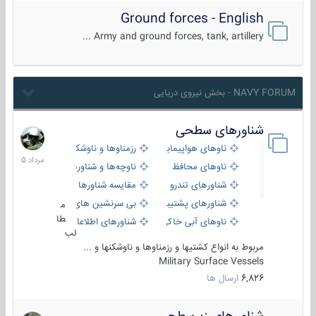
Ground forces - English
Army and ground forces, tank, artillery ...
NAVY FORUM - بخش نیروی دریایی
شناورهای سطحی
2
مرداد
ناوهای هواپیمابر و بالگرد بر
رزمناوها و ناوشکن‌ها
1405
ناوهای محافظ
ناوچه‌ها و شناورهای گشتی
شناورهای تندرو
مقایسه شناورها
شناورهای پشتیبانی
بی سرنشین های دریایی
م
طا
ناوهای آبی خاکی و نیروبر
شناورهای اطلاعاتی و جاسوسی
لب
مربوط به انواع کشتیها و رزمناوها و ناوشکنها و ...
Military Surface Vessels
6,826
ارسال ها