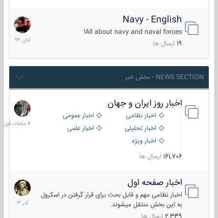
Navy - English
22
آبان
All about navy and naval forces!
1392
19
ارسال ها
NEWS SECTION - بخش خبر
اخبار روز ایران و جهان
6
ساعات
اخبار نظامی
اخبار عمومی
قبل
اخبار تحلیلی
اخبار علمی
اخبار ویژه
161,706
ارسال ها
اخبار صفحه اول
7
آذر
اخبار نظامی مهم و قابل بحث برای قرار گرفتن در اسکرول
1403
به این بخش منتقل میشوند.
2,339
ارسال ها