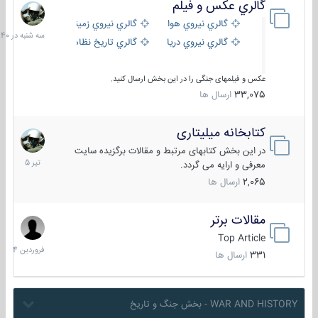
گالري عكس و فيلم
سه
شنبه
گالري نيروي هوايي
گالري نيروي زميني
در
گالري نيروي دريايي
گالري تاریخ نظامی
15:40
عکس و فیلمهای جنگی را در این بخش ارسال کنید.
33,075
ارسال ها
کتابخانه میلیتاری
16
تیر
در این بخش کتابهای مرتبط و مقالات برگزیده سایت
1405
معرفی و ارایه می گردد.
2,065
ارسال ها
مقالات برتر
29
فروردین
Top Article
1404
331
ارسال ها
WAR AND HISTORY - بخش جنگ و تاریخ