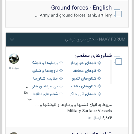
Ground forces - English
Army and ground forces, tank, artillery ...
NAVY FORUM - بخش نیروی دریایی
شناورهای سطحی
2
مرداد
ناوهای هواپیمابر و بالگرد بر
رزمناوها و ناوشکن‌ها
1405
ناوهای محافظ
ناوچه‌ها و شناورهای گشتی
شناورهای تندرو
مقایسه شناورها
شناورهای پشتیبانی
بی سرنشین های دریایی
م
طا
ناوهای آبی خاکی و نیروبر
شناورهای اطلاعاتی و جاسوسی
لب
مربوط به انواع کشتیها و رزمناوها و ناوشکنها و ...
Military Surface Vessels
6,826
ارسال ها