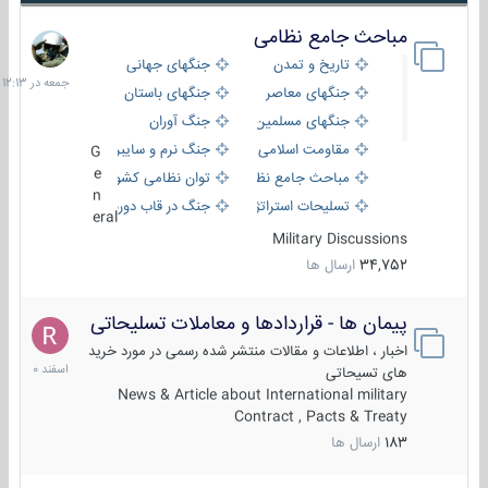
مباحث جامع نظامی
جمعه
در
تاریخ و تمدن
جنگهای جهانی
12:13
جنگهای معاصر
جنگهای باستان
جنگهای مسلمین
جنگ آوران
مقاومت اسلامی
جنگ نرم و سایبری
G
e
مباحث جامع نظامی
توان نظامی کشورها
n
تسلیحات استراتژیک
جنگ در قاب دوربین
eral
Military Discussions
34,752
ارسال ها
پیمان ها - قراردادها و معاملات تسلیحاتی
7
اسفند
اخبار ، اطلاعات و مقالات منتشر شده رسمی در مورد خرید
1400
های تسیحاتی
News & Article about International military
Contract , Pacts & Treaty
183
ارسال ها