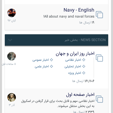
Navy - English
22
آبان
All about navy and naval forces!
1392
19
ارسال ها
NEWS SECTION - بخش خبر
اخبار روز ایران و جهان
8
ساعات
اخبار نظامی
اخبار عمومی
قبل
اخبار تحلیلی
اخبار علمی
اخبار ویژه
161,706
ارسال ها
اخبار صفحه اول
7
آذر
اخبار نظامی مهم و قابل بحث برای قرار گرفتن در اسکرول
1403
به این بخش منتقل میشوند.
2,339
ارسال ها