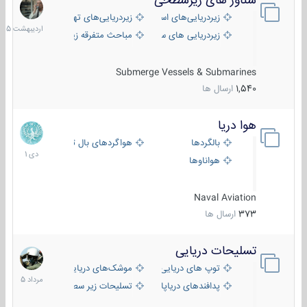
شناور های زیرسطحی
31
اردیبهش
زیردریایی‌های استراتژیک
زیردریایی‌های تهاجمی
1405
زیردریایی های سبک
مباحث متفرقه زیرسطحی
Submerge Vessels & Submarines
1,540
ارسال ها
هوا دریا
12
دی
بالگردها
هواگردهای بال ثابت
1401
هواناوها
Naval Aviation
373
ارسال ها
تسلیحات دریایی
2
مرداد
توپ های دریایی
موشک‌های دریایی
1405
پدافندهای دریاپایه
تسلیحات زیر سطحی