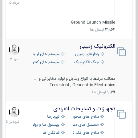
1405
Ground Launch Missile
3,962
ارسال ها
الکترونیک زمینی
1
مهر
رادارهای زمینی
سیستم های ارتباطی و جمع آوری اطلاع
1403
جنگ الکترونیک
سیستم های کنترل آتش و تجهیزات الکتر
مطالب مرتبط با انواع وسایل و لوازم مخابراتی و ...
Terrestrial , Geocentric Electronics
1,179
ارسال ها
تجهیزات و تسلیحات انفرادی
17
فروردین
سلاح های هجومی
تیربارها
1405
مسلسل های دستی
پیستول ها و رولورها
سلاح های تک تیر اندازی
شاتگان ها