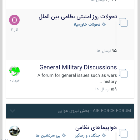
4,637
ارسال ها
تحولات روز امنیتی نظامی بین الملل
21
آذر
تحولات خاورمیانه
1403
95
ارسال ها
General Military Discussions
10
خرداد
A forum for general issues such as wars
1400
history ...
159
ارسال ها
AIR FORCE FORUM - بخش نیروی هوایی
هواپیماهای نظامی
جمعه
در
جنگنده و رهگیر
بی سرنشین ها
10:51