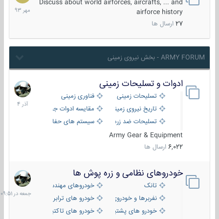
مهر
Discuss about world airforces, aircrafts, ... and
1393
airforce history
27
ارسال ها
ARMY FORUM - بخش نیروی زمینی
ادوات و تسلیحات زمینی
21
آذر
تسلیحات زمینی
فناوری زمینی
1404
تاریخ نیروی زمینی
مقایسه ادوات جنگی
تسلیحات ضد زره
سیستم های حفاظت فعال
Army Gear & Equipment
6,022
ارسال ها
خودروهای نظامی و زره پوش ها
جمعه
در
تانک
خودروهای مهندسی
09:51
نفربرها و خودروی های رزمی پیاده نظام
خودرو های ترابری نظامی
خودرو های پشتیبانی آتش ، شناسایی و ضد تانک
خودرو های تاکتیکی نظامی