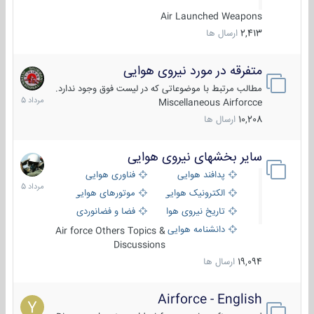
Air Launched Weapons
2,413
ارسال ها
متفرقه در مورد نیروی هوایی
7
مرداد
مطالب مرتبط با موضوعاتی که در لیست فوق وجود ندارد.
1405
Miscellaneous Airforcce
10,208
ارسال ها
سایر بخشهای نیروی هوایی
2
مرداد
پدافند هوایی
فناوری هوایی
1405
الکترونیک هوایی
موتورهای هوایی
تاریخ نیروی هوایی
فضا و فضانوردی
دانشنامه هوایی
Air force Others Topics &
Discussions
19,094
ارسال ها
Airforce - English
15