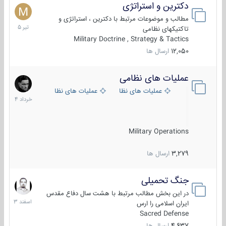
دکترین و استراتژی
27
تیر
مطالب و موضوعات مرتبط با دکترین ، استراتژی و
1405
تاکتیکهای نظامی
Military Doctrine , Strategy & Tactics
12,050
ارسال ها
عملیات های نظامی
5
خرداد
عملیات های نظامی ایران
عملیات های نظامی خارجی
1404
Military Operations
3,279
ارسال ها
جنگ تحمیلی
20
اسفند
در این بخش مطالب مرتبط با هشت سال دفاع مقدس
1403
ایران اسلامی را ارس
Sacred Defense