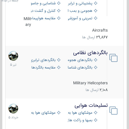
پشتیبانی و ترابری
شناسایی و جاسوسی
هجومی و بمب افکن
کنترل و گشت دریایی
تمرینی و آموزشی
مقایسه هواپیماها
Milit
ary
Aircrafts
29,867
ارسال ها
بالگردهای نظامی
22
تیر
بالگردهای هجومی
بالگردهای ترابری
1405
بالگردهای شناسایی
مقایسه بالگردها
Military Helicopters
2,108
ارسال ها
تسلیحات هوایی
30
خرداد
موشکهای هوا به هوا
موشکهای هوا به سطح
1405
بمبها و راکت های هوایی