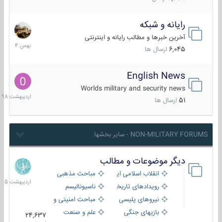
رایانه و شبکه
30
بهمن
آخرین خبرها و مطالب رایانه و اینترنتی
1404
6,045
ارسال ها
English News
10
اردیبهش
Worlds military and security news
1398
51
ارسال ها
NON-MILITARY FORUMS - سایر بخشها
دیگر موضوعات و مطالب
8
اردیبهش
انقلاب اسلامی ایران
مباحث مذهبی
1405
رویدادهای تاریخی و مذهبی
ناسیونالیسم
نیروهای پلیسی
مباحث امنیتی و اطلاعاتی
بازیهای جنگی
علم و صنعت
24,637