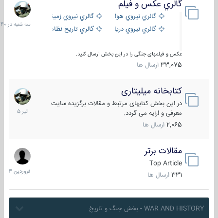
گالري عكس و فيلم
سه
شنبه
گالري نيروي هوايي
گالري نيروي زميني
در
گالري نيروي دريايي
گالري تاریخ نظامی
15:40
عکس و فیلمهای جنگی را در این بخش ارسال کنید.
33,075
ارسال ها
کتابخانه میلیتاری
16
تیر
در این بخش کتابهای مرتبط و مقالات برگزیده سایت
1405
معرفی و ارایه می گردد.
2,065
ارسال ها
مقالات برتر
29
فروردین
Top Article
1404
331
ارسال ها
WAR AND HISTORY - بخش جنگ و تاریخ