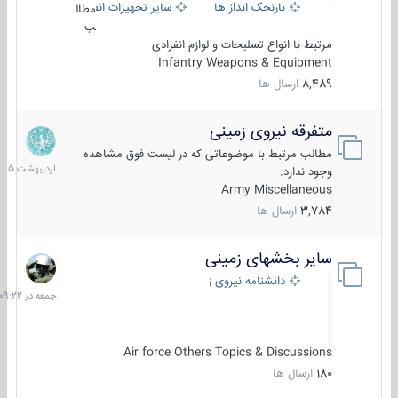
نارنجک انداز ها
سایر تجهیزات انفرادی
مطال
ب
مرتبط با انواع تسلیحات و لوازم انفرادی
Infantry Weapons & Equipment
8,489
ارسال ها
متفرقه نیروی زمینی
27
اردیبهش
مطالب مرتبط با موضوعاتی که در لیست فوق مشاهده
1405
وجود ندارد.
Army Miscellaneous
3,784
ارسال ها
سایر بخشهای زمینی
جمعه
در
دانشنامه نیروی زمینی
09:22
Air force Others Topics & Discussions
180
ارسال ها