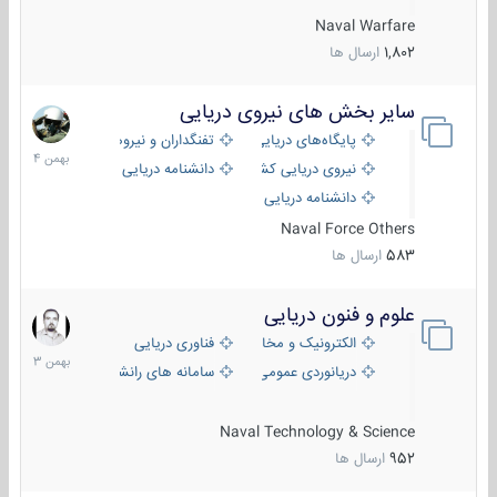
Naval Warfare
1,802
ارسال ها
سایر بخش های نیروی دریایی
22
بهمن
پایگاه‌های دریایی
تفنگداران و نیروهای ویژه‌ی دریایی
1404
نیروی دریایی کشورهای مختلف
دانشنامه دریایی
دانشنامه دریایی کپی
Naval Force Others
583
ارسال ها
علوم و فنون دریایی
6
بهمن
الکترونیک و مخابرات دریایی
فناوری دریایی
1403
دریانوردی عمومی
سامانه های رانشی دریایی
Naval Technology & Science
952
ارسال ها