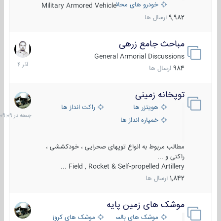
خودرو های محافظت شده
Military Armored Vehicle
9,982
ارسال ها
مباحث جامع زرهی
7
آذر
General Armorial Discussions
1404
984
ارسال ها
توپخانه زمینی
جمعه
در
هویتزر ها
راکت انداز ها
09:09
خمپاره انداز ها
مطالب مربوط به انواع توپهای صحرایی ، خودکششی ،
راکتی و ...
Field , Rocket & Self-propelled Artillery ...
1,842
ارسال ها
موشک های زمین پایه
2
مرداد
موشک های بالستیک
موشک های کروز