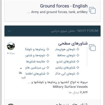
Ground forces - English
Army and ground forces, tank, artillery ...
NAVY FORUM - بخش نیروی دریایی
شناورهای سطحی
2
مرداد
ناوهای هواپیمابر و بالگرد بر
رزمناوها و ناوشکن‌ها
1405
ناوهای محافظ
ناوچه‌ها و شناورهای گشتی
شناورهای تندرو
مقایسه شناورها
شناورهای پشتیبانی
بی سرنشین های دریایی
م
طا
ناوهای آبی خاکی و نیروبر
شناورهای اطلاعاتی و جاسوسی
لب
مربوط به انواع کشتیها و رزمناوها و ناوشکنها و ...
Military Surface Vessels
6,826
ارسال ها