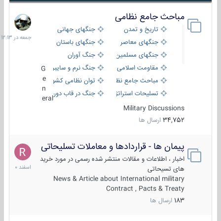
مباحث جامع نظامی
جمعه
در
تاریخ و تمدن
جنگهای جهانی
12:13
جنگهای معاصر
جنگهای باستان
جنگهای مسلمین
جنگ آوران
مقاومت اسلامی
جنگ نرم و سایبری
G
e
مباحث جامع نظامی
توان نظامی کشورها
n
تسلیحات استراتژیک
جنگ در قاب دوربین
eral
Military Discussions
34,752
ارسال ها
پیمان ها - قراردادها و معاملات تسلیحاتی
7
اسفند
اخبار ، اطلاعات و مقالات منتشر شده رسمی در مورد خرید
1400
های تسیحاتی
News & Article about International military
Contract , Pacts & Treaty
183
ارسال ها