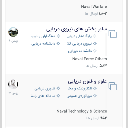
Naval Warfare
1,802
ارسال ها
سایر بخش های نیروی دریایی
22
بهمن
پایگاه‌های دریایی
تفنگداران و نیروهای ویژه‌ی دریایی
1404
نیروی دریایی کشورهای مختلف
دانشنامه دریایی
دانشنامه دریایی کپی
Naval Force Others
583
ارسال ها
علوم و فنون دریایی
6
بهمن
الکترونیک و مخابرات دریایی
فناوری دریایی
1403
دریانوردی عمومی
سامانه های رانشی دریایی
Naval Technology & Science
952
ارسال ها