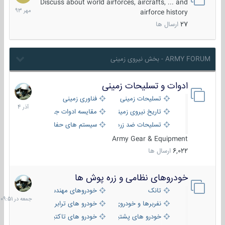
مهر
Discuss about world airforces, aircrafts, ... and
1393
airforce history
27
ارسال ها
ARMY FORUM - بخش نیروی زمینی
ادوات و تسلیحات زمینی
21
آذر
تسلیحات زمینی
فناوری زمینی
1404
تاریخ نیروی زمینی
مقایسه ادوات جنگی
تسلیحات ضد زره
سیستم های حفاظت فعال
Army Gear & Equipment
6,022
ارسال ها
خودروهای نظامی و زره پوش ها
جمعه
در
تانک
خودروهای مهندسی
09:51
نفربرها و خودروی های رزمی پیاده نظام
خودرو های ترابری نظامی
خودرو های پشتیبانی آتش ، شناسایی و ضد تانک
خودرو های تاکتیکی نظامی