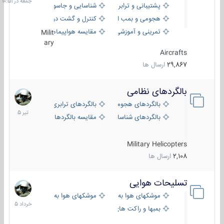
پشتیبانی و ترابری
شناسایی و جاسوسی
هجومی و بمب افکن
کنترل و گشت دریایی
تمرینی و آموزشی
مقایسه هواپیماها
Milit
ary
Aircrafts
29,867
ارسال ها
بالگردهای نظامی
22
تیر
بالگردهای هجومی
بالگردهای ترابری
1405
بالگردهای شناسایی
مقایسه بالگردها
Military Helicopters
2,108
ارسال ها
تسلیحات هوایی
30
خرداد
موشکهای هوا به هوا
موشکهای هوا به سطح
1405
بمبها و راکت های هوایی