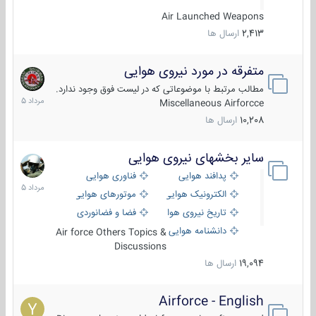
Air Launched Weapons
2,413
ارسال ها
متفرقه در مورد نیروی هوایی
7
مرداد
مطالب مرتبط با موضوعاتی که در لیست فوق وجود ندارد.
1405
Miscellaneous Airforcce
10,208
ارسال ها
سایر بخشهای نیروی هوایی
2
مرداد
پدافند هوایی
فناوری هوایی
1405
الکترونیک هوایی
موتورهای هوایی
تاریخ نیروی هوایی
فضا و فضانوردی
دانشنامه هوایی
Air force Others Topics &
Discussions
19,094
ارسال ها
Airforce - English
15