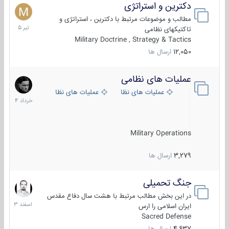
دکترین و استراتژی
27
تیر
مطالب و موضوعات مرتبط با دکترین ، استراتژی و
1405
تاکتیکهای نظامی
Military Doctrine , Strategy & Tactics
12,050
ارسال ها
عملیات های نظامی
5
خرداد
عملیات های نظامی ایران
عملیات های نظامی خارجی
1404
Military Operations
3,279
ارسال ها
جنگ تحمیلی
20
اسفند
در این بخش مطالب مرتبط با هشت سال دفاع مقدس
1403
ایران اسلامی را ارس
Sacred Defense