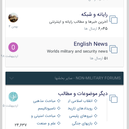
رایانه و شبکه
30
بهمن
آخرین خبرها و مطالب رایانه و اینترنتی
1404
6,045
ارسال ها
English News
10
اردیبهش
Worlds military and security news
1398
51
ارسال ها
NON-MILITARY FORUMS - سایر بخشها
دیگر موضوعات و مطالب
8
اردیبهش
انقلاب اسلامی ایران
مباحث مذهبی
1405
رویدادهای تاریخی و مذهبی
ناسیونالیسم
نیروهای پلیسی
مباحث امنیتی و اطلاعاتی
بازیهای جنگی
علم و صنعت
24,637