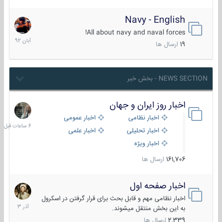
Navy - English
22
آبان
All about navy and naval forces!
1392
19
ارسال ها
NEWS SECTION - بخش خبر
اخبار روز ایران و جهان
6
ساعات
اخبار نظامی
اخبار عمومی
قبل
اخبار تحلیلی
اخبار علمی
اخبار ویژه
161,706
ارسال ها
اخبار صفحه اول
7
آذر
اخبار نظامی مهم و قابل بحث برای قرار گرفتن در اسکرول
1403
به این بخش منتقل میشوند.
2,339
ارسال ها