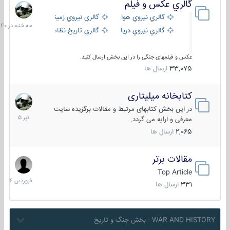
گالري عكس و فيلم
سه
شنبه
گالري نيروي هوايي
گالري نيروي زميني
در
گالري نيروي دريايي
گالري تاریخ نظامی
15:40
عکس و فیلمهای جنگی را در این بخش ارسال کنید.
33,075
ارسال ها
کتابخانه میلیتاری
16
تیر
در این بخش کتابهای مرتبط و مقالات برگزیده سایت
1405
معرفی و ارایه می گردد.
2,065
ارسال ها
مقالات برتر
29
فروردین
Top Article
1404
331
ارسال ها
WAR AND HISTORY - بخش جنگ و تاریخ