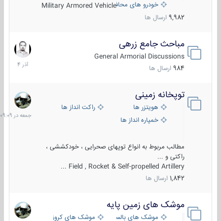
خودرو های محافظت شده
Military Armored Vehicle
9,982
ارسال ها
مباحث جامع زرهی
7
آذر
General Armorial Discussions
1404
984
ارسال ها
توپخانه زمینی
جمعه
در
هویتزر ها
راکت انداز ها
09:09
خمپاره انداز ها
مطالب مربوط به انواع توپهای صحرایی ، خودکششی ،
راکتی و ...
Field , Rocket & Self-propelled Artillery ...
1,842
ارسال ها
موشک های زمین پایه
2
مرداد
موشک های بالستیک
موشک های کروز