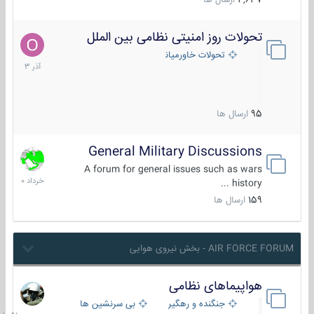
4,637
ارسال ها
تحولات روز امنیتی نظامی بین الملل
21
آذر
تحولات خاورمیانه
1403
95
ارسال ها
General Military Discussions
10
خرداد
A forum for general issues such as wars
1400
history ...
159
ارسال ها
AIR FORCE FORUM - بخش نیروی هوایی
هواپیماهای نظامی
جمعه
در
جنگنده و رهگیر
بی سرنشین ها
10:51