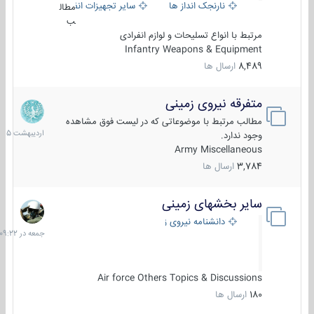
نارنجک انداز ها
سایر تجهیزات انفرادی
مطال
ب
مرتبط با انواع تسلیحات و لوازم انفرادی
Infantry Weapons & Equipment
8,489
ارسال ها
متفرقه نیروی زمینی
27
اردیبهش
مطالب مرتبط با موضوعاتی که در لیست فوق مشاهده
1405
وجود ندارد.
Army Miscellaneous
3,784
ارسال ها
سایر بخشهای زمینی
جمعه
در
دانشنامه نیروی زمینی
09:22
Air force Others Topics & Discussions
180
ارسال ها