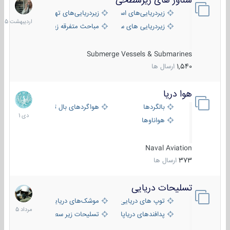
شناور های زیرسطحی
31
اردیبهش
زیردریایی‌های استراتژیک
زیردریایی‌های تهاجمی
1405
زیردریایی های سبک
مباحث متفرقه زیرسطحی
Submerge Vessels & Submarines
1,540
ارسال ها
هوا دریا
12
دی
بالگردها
هواگردهای بال ثابت
1401
هواناوها
Naval Aviation
373
ارسال ها
تسلیحات دریایی
2
مرداد
توپ های دریایی
موشک‌های دریایی
1405
پدافندهای دریاپایه
تسلیحات زیر سطحی