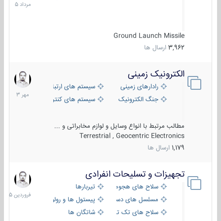
1405
Ground Launch Missile
3,962
ارسال ها
الکترونیک زمینی
1
مهر
رادارهای زمینی
سیستم های ارتباطی و جمع آوری اطلاع
1403
جنگ الکترونیک
سیستم های کنترل آتش و تجهیزات الکتر
مطالب مرتبط با انواع وسایل و لوازم مخابراتی و ...
Terrestrial , Geocentric Electronics
1,179
ارسال ها
تجهیزات و تسلیحات انفرادی
17
فروردین
سلاح های هجومی
تیربارها
1405
مسلسل های دستی
پیستول ها و رولورها
سلاح های تک تیر اندازی
شاتگان ها