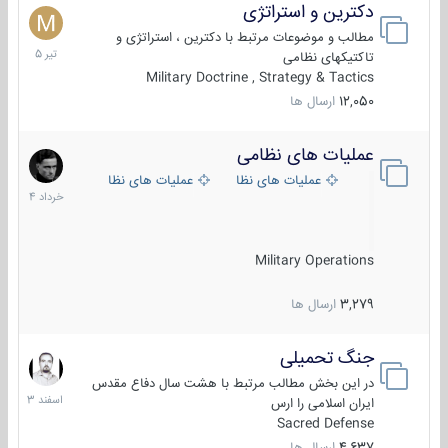
دکترین و استراتژی
27
تیر
مطالب و موضوعات مرتبط با دکترین ، استراتژی و
1405
تاکتیکهای نظامی
Military Doctrine , Strategy & Tactics
12,050
ارسال ها
عملیات های نظامی
5
خرداد
عملیات های نظامی ایران
عملیات های نظامی خارجی
1404
Military Operations
3,279
ارسال ها
جنگ تحمیلی
20
اسفند
در این بخش مطالب مرتبط با هشت سال دفاع مقدس
1403
ایران اسلامی را ارس
Sacred Defense