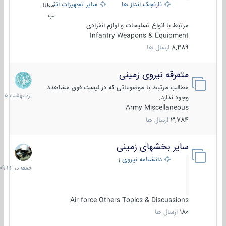
نارنجک انداز ها
سایر تجهیزات انفرادی
مطال
ب
مرتبط با انواع تسلیحات و لوازم انفرادی
Infantry Weapons & Equipment
8,489
ارسال ها
متفرقه نیروی زمینی
27
اردیبهش
مطالب مرتبط با موضوعاتی که در لیست فوق مشاهده
1405
وجود ندارد.
Army Miscellaneous
3,784
ارسال ها
سایر بخشهای زمینی
جمعه
در
دانشنامه نیروی زمینی
09:22
Air force Others Topics & Discussions
180
ارسال ها