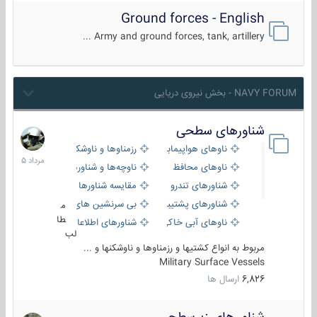
Ground forces - English
Army and ground forces, tank, artillery ...
NAVY FORUM - بخش نیروی دریایی
شناورهای سطحی
2
مرداد
ناوهای هواپیمابر و بالگرد بر
رزمناوها و ناوشکن‌ها
1405
ناوهای محافظ
ناوچه‌ها و شناورهای گشتی
شناورهای تندرو
مقایسه شناورها
شناورهای پشتیبانی
بی سرنشین های دریایی
م
طا
ناوهای آبی خاکی و نیروبر
شناورهای اطلاعاتی و جاسوسی
لب
مربوط به انواع کشتیها و رزمناوها و ناوشکنها و ...
Military Surface Vessels
6,826
ارسال ها