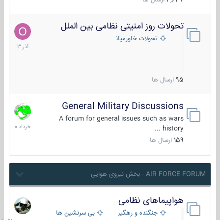
4,637
ارسال ها
تحولات روز امنیتی نظامی بین الملل
21
آذر
تحولات خاورمیانه
1403
95
ارسال ها
General Military Discussions
10
خرداد
A forum for general issues such as wars
1400
history ...
159
ارسال ها
AIR FORCE FORUM - بخش نیروی هوایی
هواپیماهای نظامی
جمعه
در
جنگنده و رهگیر
بی سرنشین ها
10:51