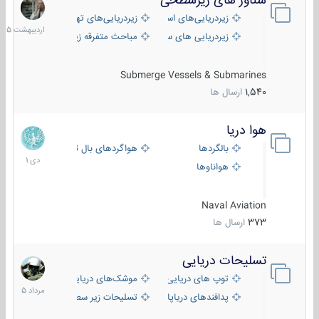
شناور های زیرسطحی
31
اردیبهش
زیردریایی‌های استراتژیک
زیردریایی‌های تهاجمی
1405
زیردریایی های سبک
مباحث متفرقه زیرسطحی
Submerge Vessels & Submarines
1,540
ارسال ها
هوا دریا
12
دی
بالگردها
هواگردهای بال ثابت
1401
هواناوها
Naval Aviation
373
ارسال ها
تسلیحات دریایی
2
مرداد
توپ های دریایی
موشک‌های دریایی
1405
پدافندهای دریاپایه
تسلیحات زیر سطحی