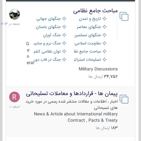
مباحث جامع نظامی
جمعه
در
تاریخ و تمدن
جنگهای جهانی
12:13
جنگهای معاصر
جنگهای باستان
جنگهای مسلمین
جنگ آوران
مقاومت اسلامی
جنگ نرم و سایبری
G
e
مباحث جامع نظامی
توان نظامی کشورها
n
تسلیحات استراتژیک
جنگ در قاب دوربین
eral
Military Discussions
34,752
ارسال ها
پیمان ها - قراردادها و معاملات تسلیحاتی
7
اسفند
اخبار ، اطلاعات و مقالات منتشر شده رسمی در مورد خرید
1400
های تسیحاتی
News & Article about International military
Contract , Pacts & Treaty
183
ارسال ها