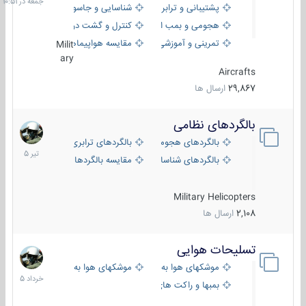
پشتیبانی و ترابری
شناسایی و جاسوسی
هجومی و بمب افکن
کنترل و گشت دریایی
تمرینی و آموزشی
مقایسه هواپیماها
Milit
ary
Aircrafts
29,867
ارسال ها
بالگردهای نظامی
22
تیر
بالگردهای هجومی
بالگردهای ترابری
1405
بالگردهای شناسایی
مقایسه بالگردها
Military Helicopters
2,108
ارسال ها
تسلیحات هوایی
30
خرداد
موشکهای هوا به هوا
موشکهای هوا به سطح
1405
بمبها و راکت های هوایی