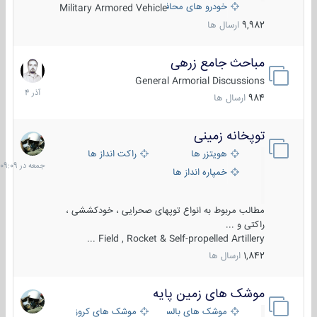
خودرو های محافظت شده
Military Armored Vehicle
9,982
ارسال ها
مباحث جامع زرهی
7
آذر
General Armorial Discussions
1404
984
ارسال ها
توپخانه زمینی
جمعه
در
هویتزر ها
راکت انداز ها
09:09
خمپاره انداز ها
مطالب مربوط به انواع توپهای صحرایی ، خودکششی ،
راکتی و ...
Field , Rocket & Self-propelled Artillery ...
1,842
ارسال ها
موشک های زمین پایه
2
مرداد
موشک های بالستیک
موشک های کروز