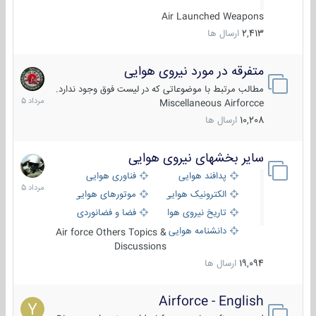
Air Launched Weapons
2,413
ارسال ها
متفرقه در مورد نیروی هوایی
7
مرداد
مطالب مرتبط با موضوعاتی که در لیست فوق وجود ندارد.
1405
Miscellaneous Airforcce
10,208
ارسال ها
سایر بخشهای نیروی هوایی
2
مرداد
پدافند هوایی
فناوری هوایی
1405
الکترونیک هوایی
موتورهای هوایی
تاریخ نیروی هوایی
فضا و فضانوردی
دانشنامه هوایی
Air force Others Topics &
Discussions
19,094
ارسال ها
Airforce - English
15