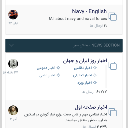
Navy - English
22
آبان
All about navy and naval forces!
1392
19
ارسال ها
NEWS SECTION - بخش خبر
اخبار روز ایران و جهان
47
دقیقه
اخبار نظامی
اخبار عمومی
قبل
اخبار تحلیلی
اخبار علمی
اخبار ویژه
161,707
ارسال ها
اخبار صفحه اول
7
آذر
اخبار نظامی مهم و قابل بحث برای قرار گرفتن در اسکرول
1403
به این بخش منتقل میشوند.
2,339
ارسال ها