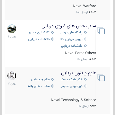
Naval Warfare
1,802
ارسال ها
سایر بخش های نیروی دریایی
22
بهمن
پایگاه‌های دریایی
تفنگداران و نیروهای ویژه‌ی دریایی
1404
نیروی دریایی کشورهای مختلف
دانشنامه دریایی
دانشنامه دریایی کپی
Naval Force Others
583
ارسال ها
علوم و فنون دریایی
6
بهمن
الکترونیک و مخابرات دریایی
فناوری دریایی
1403
دریانوردی عمومی
سامانه های رانشی دریایی
Naval Technology & Science
952
ارسال ها