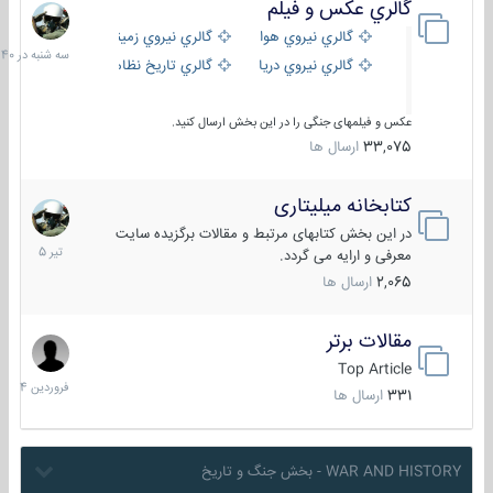
گالري عكس و فيلم
سه
شنبه
گالري نيروي هوايي
گالري نيروي زميني
در
گالري نيروي دريايي
گالري تاریخ نظامی
15:40
عکس و فیلمهای جنگی را در این بخش ارسال کنید.
33,075
ارسال ها
کتابخانه میلیتاری
16
تیر
در این بخش کتابهای مرتبط و مقالات برگزیده سایت
1405
معرفی و ارایه می گردد.
2,065
ارسال ها
مقالات برتر
29
فروردین
Top Article
1404
331
ارسال ها
WAR AND HISTORY - بخش جنگ و تاریخ