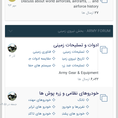
مهر
Discuss about world airforces, aircrafts, ... and
1393
airforce history
27
ارسال ها
ARMY FORUM - بخش نیروی زمینی
ادوات و تسلیحات زمینی
21
آذر
تسلیحات زمینی
فناوری زمینی
1404
تاریخ نیروی زمینی
مقایسه ادوات جنگی
تسلیحات ضد زره
سیستم های حفاظت فعال
Army Gear & Equipment
6,022
ارسال ها
خودروهای نظامی و زره پوش ها
جمعه
در
تانک
خودروهای مهندسی
09:51
نفربرها و خودروی های رزمی پیاده نظام
خودرو های ترابری نظامی
خودرو های پشتیبانی آتش ، شناسایی و ضد تانک
خودرو های تاکتیکی نظامی