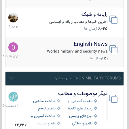
رایانه و شبکه
30
بهمن
آخرین خبرها و مطالب رایانه و اینترنتی
1404
6,045
ارسال ها
English News
10
اردیبهش
Worlds military and security news
1398
51
ارسال ها
NON-MILITARY FORUMS - سایر بخشها
دیگر موضوعات و مطالب
8
اردیبهش
انقلاب اسلامی ایران
مباحث مذهبی
1405
رویدادهای تاریخی و مذهبی
ناسیونالیسم
نیروهای پلیسی
مباحث امنیتی و اطلاعاتی
بازیهای جنگی
علم و صنعت
24,637