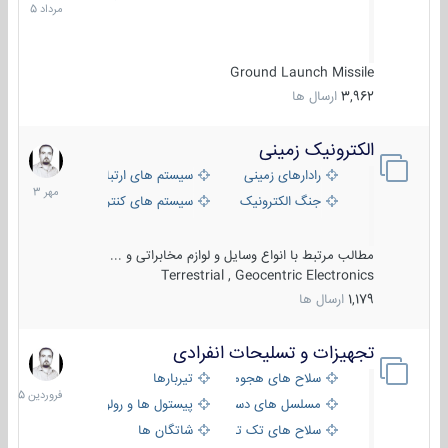
1405
Ground Launch Missile
3,962
ارسال ها
الکترونیک زمینی
1
مهر
رادارهای زمینی
سیستم های ارتباطی و جمع آوری اطلاع
1403
جنگ الکترونیک
سیستم های کنترل آتش و تجهیزات الکتر
مطالب مرتبط با انواع وسایل و لوازم مخابراتی و ...
Terrestrial , Geocentric Electronics
1,179
ارسال ها
تجهیزات و تسلیحات انفرادی
17
فروردین
سلاح های هجومی
تیربارها
1405
مسلسل های دستی
پیستول ها و رولورها
سلاح های تک تیر اندازی
شاتگان ها