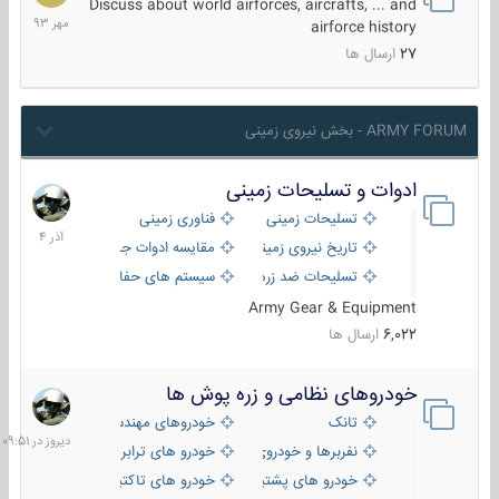
مهر
Discuss about world airforces, aircrafts, ... and
1393
airforce history
27
ارسال ها
ARMY FORUM - بخش نیروی زمینی
ادوات و تسلیحات زمینی
21
آذر
تسلیحات زمینی
فناوری زمینی
1404
تاریخ نیروی زمینی
مقایسه ادوات جنگی
تسلیحات ضد زره
سیستم های حفاظت فعال
Army Gear & Equipment
6,022
ارسال ها
خودروهای نظامی و زره پوش ها
دیروز
در
تانک
خودروهای مهندسی
09:51
نفربرها و خودروی های رزمی پیاده نظام
خودرو های ترابری نظامی
خودرو های پشتیبانی آتش ، شناسایی و ضد تانک
خودرو های تاکتیکی نظامی