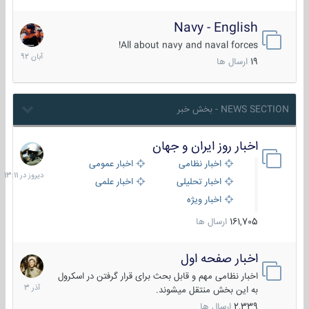
Navy - English
22
آبان
All about navy and naval forces!
1392
19
ارسال ها
NEWS SECTION - بخش خبر
اخبار روز ایران و جهان
دیروز
در
اخبار نظامی
اخبار عمومی
13:11
اخبار تحلیلی
اخبار علمی
اخبار ویژه
161,705
ارسال ها
اخبار صفحه اول
7
آذر
اخبار نظامی مهم و قابل بحث برای قرار گرفتن در اسکرول
1403
به این بخش منتقل میشوند.
2,339
ارسال ها