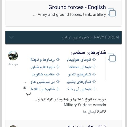
Ground forces - English
Army and ground forces, tank, artillery ...
NAVY FORUM - بخش نیروی دریایی
شناورهای سطحی
2
مرداد
ناوهای هواپیمابر و بالگرد بر
رزمناوها و ناوشکن‌ها
1405
ناوهای محافظ
ناوچه‌ها و شناورهای گشتی
شناورهای تندرو
مقایسه شناورها
شناورهای پشتیبانی
بی سرنشین های دریایی
م
طا
ناوهای آبی خاکی و نیروبر
شناورهای اطلاعاتی و جاسوسی
لب
مربوط به انواع کشتیها و رزمناوها و ناوشکنها و ...
Military Surface Vessels
6,826
ارسال ها