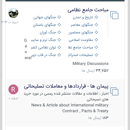
مباحث جامع نظامی
دیروز
در
تاریخ و تمدن
جنگهای جهانی
12:13
جنگهای معاصر
جنگهای باستان
جنگهای مسلمین
جنگ آوران
مقاومت اسلامی
جنگ نرم و سایبری
G
e
مباحث جامع نظامی
توان نظامی کشورها
n
تسلیحات استراتژیک
جنگ در قاب دوربین
eral
Military Discussions
34,752
ارسال ها
پیمان ها - قراردادها و معاملات تسلیحاتی
7
اسفند
اخبار ، اطلاعات و مقالات منتشر شده رسمی در مورد خرید
1400
های تسیحاتی
News & Article about International military
Contract , Pacts & Treaty
183
ارسال ها