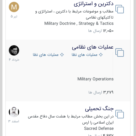
دکترین و استراتژی
27
تیر
مطالب و موضوعات مرتبط با دکترین ، استراتژی و
1405
تاکتیکهای نظامی
Military Doctrine , Strategy & Tactics
12,050
ارسال ها
عملیات های نظامی
5
خرداد
عملیات های نظامی ایران
عملیات های نظامی خارجی
1404
Military Operations
3,279
ارسال ها
جنگ تحمیلی
20
اسفند
در این بخش مطالب مرتبط با هشت سال دفاع مقدس
1403
ایران اسلامی را ارس
Sacred Defense