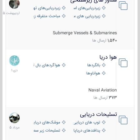
شناور های زیرسطحی
31
اردیبهش
زیردریایی‌های استراتژیک
زیردریایی‌های تهاجمی
1405
زیردریایی های سبک
مباحث متفرقه زیرسطحی
Submerge Vessels & Submarines
1,540
ارسال ها
هوا دریا
12
دی
بالگردها
هواگردهای بال ثابت
1401
هواناوها
Naval Aviation
373
ارسال ها
تسلیحات دریایی
2
مرداد
توپ های دریایی
موشک‌های دریایی
1405
پدافندهای دریاپایه
تسلیحات زیر سطحی