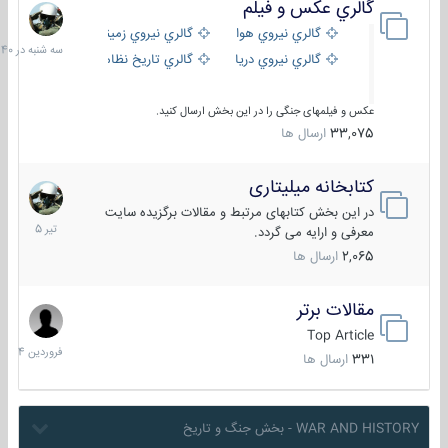
گالري عكس و فيلم
سه
شنبه
گالري نيروي هوايي
گالري نيروي زميني
در
گالري نيروي دريايي
گالري تاریخ نظامی
15:40
عکس و فیلمهای جنگی را در این بخش ارسال کنید.
33,075
ارسال ها
کتابخانه میلیتاری
16
تیر
در این بخش کتابهای مرتبط و مقالات برگزیده سایت
1405
معرفی و ارایه می گردد.
2,065
ارسال ها
مقالات برتر
29
فروردین
Top Article
1404
331
ارسال ها
WAR AND HISTORY - بخش جنگ و تاریخ