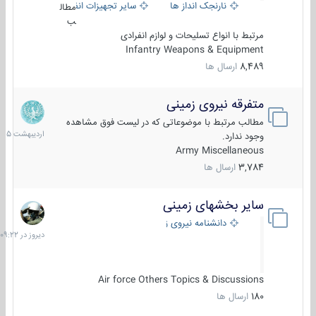
نارنجک انداز ها
سایر تجهیزات انفرادی
مطال
ب
مرتبط با انواع تسلیحات و لوازم انفرادی
Infantry Weapons & Equipment
8,489
ارسال ها
متفرقه نیروی زمینی
27
اردیبهش
مطالب مرتبط با موضوعاتی که در لیست فوق مشاهده
1405
وجود ندارد.
Army Miscellaneous
3,784
ارسال ها
سایر بخشهای زمینی
دیروز
در
دانشنامه نیروی زمینی
09:22
Air force Others Topics & Discussions
180
ارسال ها