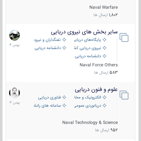
Naval Warfare
1,802
ارسال ها
سایر بخش های نیروی دریایی
22
بهمن
پایگاه‌های دریایی
تفنگداران و نیروهای ویژه‌ی دریایی
1404
نیروی دریایی کشورهای مختلف
دانشنامه دریایی
دانشنامه دریایی کپی
Naval Force Others
583
ارسال ها
علوم و فنون دریایی
6
بهمن
الکترونیک و مخابرات دریایی
فناوری دریایی
1403
دریانوردی عمومی
سامانه های رانشی دریایی
Naval Technology & Science
952
ارسال ها