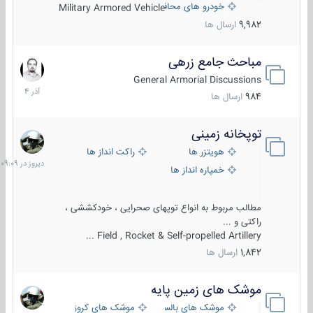
خودرو های محافظت شده
Military Armored Vehicle
9,982
ارسال ها
مباحث جامع زرهی
7
آذر
General Armorial Discussions
1404
984
ارسال ها
توپخانه زمینی
دیروز
در
هویتزر ها
راکت انداز ها
09:09
خمپاره انداز ها
مطالب مربوط به انواع توپهای صحرایی ، خودکششی ،
راکتی و ...
Field , Rocket & Self-propelled Artillery ...
1,842
ارسال ها
موشک های زمین پایه
2
مرداد
موشک های بالستیک
موشک های کروز