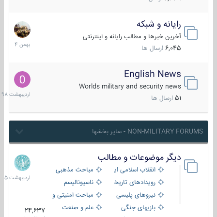
رایانه و شبکه
30
بهمن
آخرین خبرها و مطالب رایانه و اینترنتی
1404
6,045
ارسال ها
English News
10
اردیبهش
Worlds military and security news
1398
51
ارسال ها
NON-MILITARY FORUMS - سایر بخشها
دیگر موضوعات و مطالب
8
اردیبهش
انقلاب اسلامی ایران
مباحث مذهبی
1405
رویدادهای تاریخی و مذهبی
ناسیونالیسم
نیروهای پلیسی
مباحث امنیتی و اطلاعاتی
بازیهای جنگی
علم و صنعت
24,637