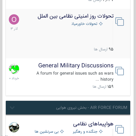
4,637
ارسال ها
تحولات روز امنیتی نظامی بین الملل
21
آذر
تحولات خاورمیانه
1403
95
ارسال ها
General Military Discussions
10
خرداد
A forum for general issues such as wars
1400
history ...
159
ارسال ها
AIR FORCE FORUM - بخش نیروی هوایی
هواپیماهای نظامی
دیروز
در
جنگنده و رهگیر
بی سرنشین ها
10:51