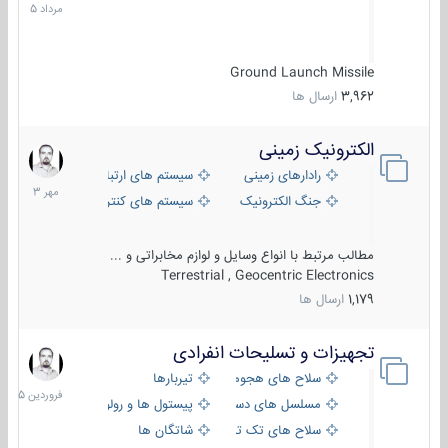
1405
Ground Launch Missile
3,962
ارسال ها
الکترونیک زمینی
1
مهر
رادارهای زمینی
سیستم های ارتباطی و جمع آوری اطلاع
1403
جنگ الکترونیک
سیستم های کنترل آتش و تجهیزات الکتر
مطالب مرتبط با انواع وسایل و لوازم مخابراتی و ...
Terrestrial , Geocentric Electronics
1,179
ارسال ها
تجهیزات و تسلیحات انفرادی
17
فروردین
سلاح های هجومی
تیربارها
1405
مسلسل های دستی
پیستول ها و رولورها
سلاح های تک تیر اندازی
شاتگان ها