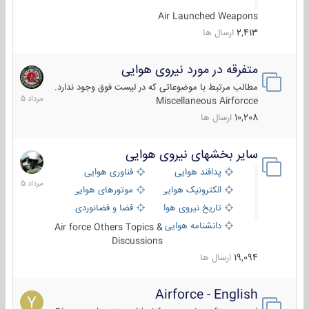
Air Launched Weapons
2,413
ارسال ها
متفرقه در مورد نیروی هوایی
7
مرداد
مطالب مرتبط با موضوعاتی که در لیست فوق وجود ندارد.
1405
Miscellaneous Airforcce
10,208
ارسال ها
سایر بخشهای نیروی هوایی
2
مرداد
پدافند هوایی
فناوری هوایی
1405
الکترونیک هوایی
موتورهای هوایی
تاریخ نیروی هوایی
فضا و فضانوردی
دانشنامه هوایی
Air force Others Topics &
Discussions
19,094
ارسال ها
Airforce - English
15