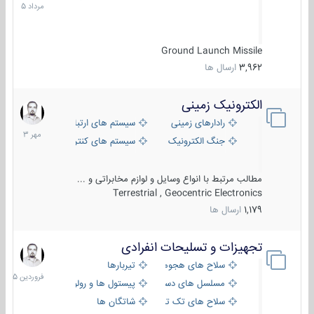
1405
Ground Launch Missile
3,962
ارسال ها
الکترونیک زمینی
1
مهر
رادارهای زمینی
سیستم های ارتباطی و جمع آوری اطلاع
1403
جنگ الکترونیک
سیستم های کنترل آتش و تجهیزات الکتر
مطالب مرتبط با انواع وسایل و لوازم مخابراتی و ...
Terrestrial , Geocentric Electronics
1,179
ارسال ها
تجهیزات و تسلیحات انفرادی
17
فروردین
سلاح های هجومی
تیربارها
1405
مسلسل های دستی
پیستول ها و رولورها
سلاح های تک تیر اندازی
شاتگان ها