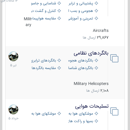
پشتیبانی و ترابری
شناسایی و جاسوسی
هجومی و بمب افکن
کنترل و گشت دریایی
تمرینی و آموزشی
مقایسه هواپیماها
Milit
ary
Aircrafts
29,867
ارسال ها
بالگردهای نظامی
22
تیر
بالگردهای هجومی
بالگردهای ترابری
1405
بالگردهای شناسایی
مقایسه بالگردها
Military Helicopters
2,108
ارسال ها
تسلیحات هوایی
30
خرداد
موشکهای هوا به هوا
موشکهای هوا به سطح
1405
بمبها و راکت های هوایی