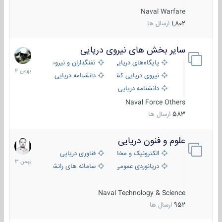
Naval Warfare
1,802
ارسال ها
سایر بخش های نیروی دریایی
22
بهمن
پایگاه‌های دریایی
تفنگداران و نیروهای ویژه‌ی دریایی
1404
نیروی دریایی کشورهای مختلف
دانشنامه دریایی
دانشنامه دریایی کپی
Naval Force Others
583
ارسال ها
علوم و فنون دریایی
6
بهمن
الکترونیک و مخابرات دریایی
فناوری دریایی
1403
دریانوردی عمومی
سامانه های رانشی دریایی
Naval Technology & Science
952
ارسال ها