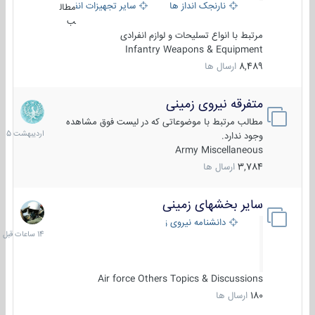
نارنجک انداز ها
سایر تجهیزات انفرادی
مطال
ب
مرتبط با انواع تسلیحات و لوازم انفرادی
Infantry Weapons & Equipment
8,489
ارسال ها
متفرقه نیروی زمینی
27
اردیبهش
مطالب مرتبط با موضوعاتی که در لیست فوق مشاهده
1405
وجود ندارد.
Army Miscellaneous
3,784
ارسال ها
سایر بخشهای زمینی
14
ساعات
دانشنامه نیروی زمینی
قبل
Air force Others Topics & Discussions
180
ارسال ها