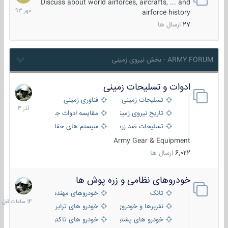
مهر
Discuss about world airforces, aircrafts, ... and
1393
airforce history
27
ارسال ها
ARMY FORUM - بخش نیروی زمینی
ادوات و تسلیحات زمینی
21
آذر
تسلیحات زمینی
فناوری زمینی
1404
تاریخ نیروی زمینی
مقایسه ادوات جنگی
تسلیحات ضد زره
سیستم های حفاظت فعال
Army Gear & Equipment
6,022
ارسال ها
خودروهای نظامی و زره پوش ها
14
ساعات
تانک
خودروهای مهندسی
قبل
نفربرها و خودروی های رزمی پیاده نظام
خودرو های ترابری نظامی
خودرو های پشتیبانی آتش ، شناسایی و ضد تانک
خودرو های تاکتیکی نظامی