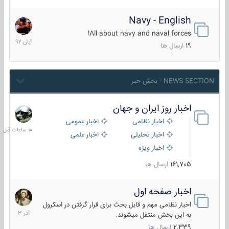
Navy - English
22
آبان
All about navy and naval forces!
1392
19
ارسال ها
NEWS SECTION - بخش خبر
اخبار روز ایران و جهان
10
ساعات
اخبار نظامی
اخبار عمومی
قبل
اخبار تحلیلی
اخبار علمی
اخبار ویژه
161,705
ارسال ها
اخبار صفحه اول
7
آذر
اخبار نظامی مهم و قابل بحث برای قرار گرفتن در اسکرول
1403
به این بخش منتقل میشوند.
2,339
ارسال ها