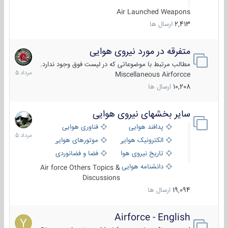
Air Launched Weapons
2,413
ارسال ها
متفرقه در مورد نیروی هوایی
7
مرداد
مطالب مرتبط با موضوعاتی که در لیست فوق وجود ندارد.
1405
Miscellaneous Airforcce
10,208
ارسال ها
سایر بخشهای نیروی هوایی
2
مرداد
پدافند هوایی
فناوری هوایی
1405
الکترونیک هوایی
موتورهای هوایی
تاریخ نیروی هوایی
فضا و فضانوردی
دانشنامه هوایی
Air force Others Topics &
Discussions
19,094
ارسال ها
Airforce - English
15