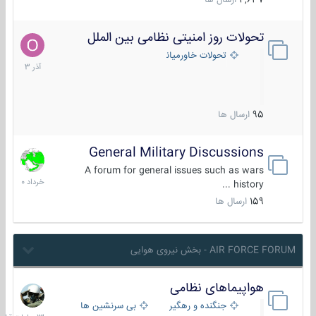
4,637
ارسال ها
تحولات روز امنیتی نظامی بین الملل
21
آذر
تحولات خاورمیانه
1403
95
ارسال ها
General Military Discussions
10
خرداد
A forum for general issues such as wars
1400
history ...
159
ارسال ها
AIR FORCE FORUM - بخش نیروی هوایی
هواپیماهای نظامی
13
ساعات
جنگنده و رهگیر
بی سرنشین ها
قبل