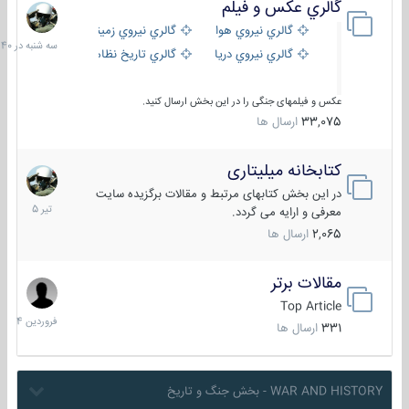
گالري عكس و فيلم
سه
شنبه
گالري نيروي هوايي
گالري نيروي زميني
در
گالري نيروي دريايي
گالري تاریخ نظامی
15:40
عکس و فیلمهای جنگی را در این بخش ارسال کنید.
33,075
ارسال ها
کتابخانه میلیتاری
16
تیر
در این بخش کتابهای مرتبط و مقالات برگزیده سایت
1405
معرفی و ارایه می گردد.
2,065
ارسال ها
مقالات برتر
29
فروردین
Top Article
1404
331
ارسال ها
WAR AND HISTORY - بخش جنگ و تاریخ