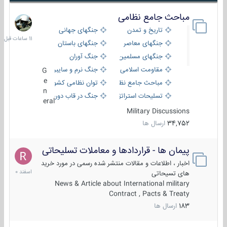
مباحث جامع نظامی
11
ساعات
تاریخ و تمدن
جنگهای جهانی
قبل
جنگهای معاصر
جنگهای باستان
جنگهای مسلمین
جنگ آوران
مقاومت اسلامی
جنگ نرم و سایبری
G
e
مباحث جامع نظامی
توان نظامی کشورها
n
تسلیحات استراتژیک
جنگ در قاب دوربین
eral
Military Discussions
34,752
ارسال ها
پیمان ها - قراردادها و معاملات تسلیحاتی
7
اسفند
اخبار ، اطلاعات و مقالات منتشر شده رسمی در مورد خرید
1400
های تسیحاتی
News & Article about International military
Contract , Pacts & Treaty
183
ارسال ها