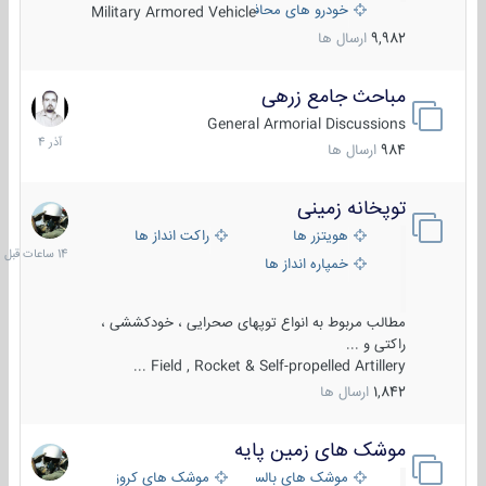
خودرو های محافظت شده
Military Armored Vehicle
9,982
ارسال ها
مباحث جامع زرهی
7
آذر
General Armorial Discussions
1404
984
ارسال ها
توپخانه زمینی
14
ساعات
هویتزر ها
راکت انداز ها
قبل
خمپاره انداز ها
مطالب مربوط به انواع توپهای صحرایی ، خودکششی ،
راکتی و ...
Field , Rocket & Self-propelled Artillery ...
1,842
ارسال ها
موشک های زمین پایه
2
مرداد
موشک های بالستیک
موشک های کروز