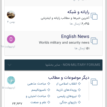
رایانه و شبکه
30
بهمن
آخرین خبرها و مطالب رایانه و اینترنتی
1404
6,045
ارسال ها
English News
10
اردیبهش
Worlds military and security news
1398
51
ارسال ها
NON-MILITARY FORUMS - سایر بخشها
دیگر موضوعات و مطالب
8
اردیبهش
انقلاب اسلامی ایران
مباحث مذهبی
1405
رویدادهای تاریخی و مذهبی
ناسیونالیسم
نیروهای پلیسی
مباحث امنیتی و اطلاعاتی
بازیهای جنگی
علم و صنعت
24,637