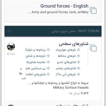
Ground forces - English
Army and ground forces, tank, artillery ...
NAVY FORUM - بخش نیروی دریایی
شناورهای سطحی
2
مرداد
ناوهای هواپیمابر و بالگرد بر
رزمناوها و ناوشکن‌ها
1405
ناوهای محافظ
ناوچه‌ها و شناورهای گشتی
شناورهای تندرو
مقایسه شناورها
شناورهای پشتیبانی
بی سرنشین های دریایی
م
طا
ناوهای آبی خاکی و نیروبر
شناورهای اطلاعاتی و جاسوسی
لب
مربوط به انواع کشتیها و رزمناوها و ناوشکنها و ...
Military Surface Vessels
6,826
ارسال ها