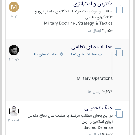
دکترین و استراتژی
27
تیر
مطالب و موضوعات مرتبط با دکترین ، استراتژی و
1405
تاکتیکهای نظامی
Military Doctrine , Strategy & Tactics
12,050
ارسال ها
عملیات های نظامی
5
خرداد
عملیات های نظامی ایران
عملیات های نظامی خارجی
1404
Military Operations
3,279
ارسال ها
جنگ تحمیلی
20
اسفند
در این بخش مطالب مرتبط با هشت سال دفاع مقدس
1403
ایران اسلامی را ارس
Sacred Defense