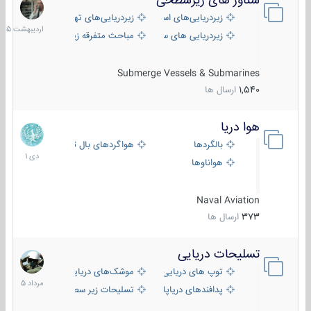
شناور های زیرسطحی
31
اردیبهش
زیردریایی‌های استراتژیک
زیردریایی‌های تهاجمی
1405
زیردریایی های سبک
مباحث متفرقه زیرسطحی
Submerge Vessels & Submarines
1,540
ارسال ها
هوا دریا
12
دی
بالگردها
هواگردهای بال ثابت
1401
هواناوها
Naval Aviation
373
ارسال ها
تسلیحات دریایی
2
مرداد
توپ های دریایی
موشک‌های دریایی
1405
پدافندهای دریاپایه
تسلیحات زیر سطحی