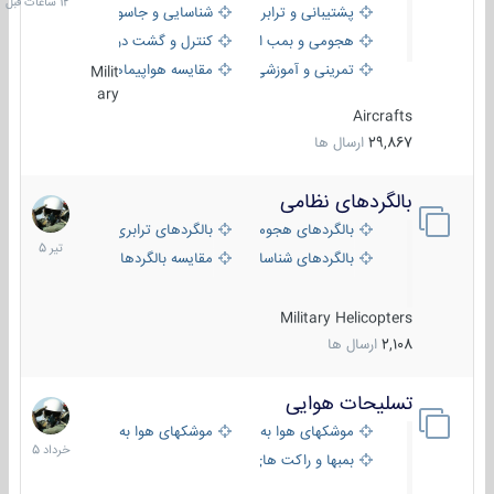
پشتیبانی و ترابری
شناسایی و جاسوسی
هجومی و بمب افکن
کنترل و گشت دریایی
تمرینی و آموزشی
مقایسه هواپیماها
Milit
ary
Aircrafts
29,867
ارسال ها
بالگردهای نظامی
22
تیر
بالگردهای هجومی
بالگردهای ترابری
1405
بالگردهای شناسایی
مقایسه بالگردها
Military Helicopters
2,108
ارسال ها
تسلیحات هوایی
30
خرداد
موشکهای هوا به هوا
موشکهای هوا به سطح
1405
بمبها و راکت های هوایی