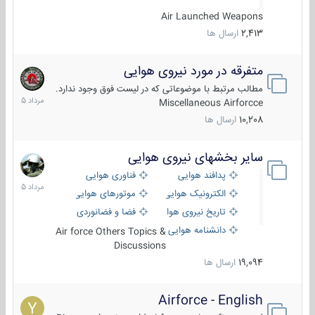
Air Launched Weapons
2,413
ارسال ها
متفرقه در مورد نیروی هوایی
7
مرداد
مطالب مرتبط با موضوعاتی که در لیست فوق وجود ندارد.
1405
Miscellaneous Airforcce
10,208
ارسال ها
سایر بخشهای نیروی هوایی
2
مرداد
پدافند هوایی
فناوری هوایی
1405
الکترونیک هوایی
موتورهای هوایی
تاریخ نیروی هوایی
فضا و فضانوردی
دانشنامه هوایی
Air force Others Topics &
Discussions
19,094
ارسال ها
Airforce - English
15