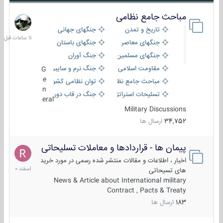
مباحث جامع نظامی
11
ساعات
تاریخ و تمدن
جنگهای جهانی
قبل
جنگهای معاصر
جنگهای باستان
جنگهای مسلمین
جنگ آوران
مقاومت اسلامی
جنگ نرم و سایبری
G
e
مباحث جامع نظامی
توان نظامی کشورها
n
تسلیحات استراتژیک
جنگ در قاب دوربین
eral
Military Discussions
34,752
ارسال ها
پیمان ها - قراردادها و معاملات تسلیحاتی
7
اسفند
اخبار ، اطلاعات و مقالات منتشر شده رسمی در مورد خرید
1400
های تسیحاتی
News & Article about International military
Contract , Pacts & Treaty
183
ارسال ها