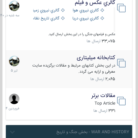
گالري عكس و فيلم
سه
شنبه
گالري نيروي هوايي
گالري نيروي زميني
در
گالري نيروي دريايي
گالري تاریخ نظامی
15:40
عکس و فیلمهای جنگی را در این بخش ارسال کنید.
33,075
ارسال ها
کتابخانه میلیتاری
16
تیر
در این بخش کتابهای مرتبط و مقالات برگزیده سایت
1405
معرفی و ارایه می گردد.
2,065
ارسال ها
مقالات برتر
29
فروردین
Top Article
1404
331
ارسال ها
WAR AND HISTORY - بخش جنگ و تاریخ