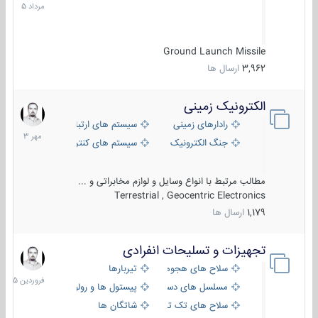
1405
Ground Launch Missile
3,962
ارسال ها
الکترونیک زمینی
1
مهر
رادارهای زمینی
سیستم های ارتباطی و جمع آوری اطلاع
1403
جنگ الکترونیک
سیستم های کنترل آتش و تجهیزات الکتر
مطالب مرتبط با انواع وسایل و لوازم مخابراتی و ...
Terrestrial , Geocentric Electronics
1,179
ارسال ها
تجهیزات و تسلیحات انفرادی
17
فروردین
سلاح های هجومی
تیربارها
1405
مسلسل های دستی
پیستول ها و رولورها
سلاح های تک تیر اندازی
شاتگان ها