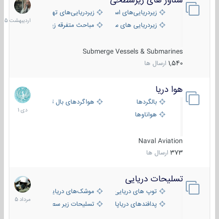
شناور های زیرسطحی
31
اردیبهش
زیردریایی‌های استراتژیک
زیردریایی‌های تهاجمی
1405
زیردریایی های سبک
مباحث متفرقه زیرسطحی
Submerge Vessels & Submarines
1,540
ارسال ها
هوا دریا
12
دی
بالگردها
هواگردهای بال ثابت
1401
هواناوها
Naval Aviation
373
ارسال ها
تسلیحات دریایی
2
مرداد
توپ های دریایی
موشک‌های دریایی
1405
پدافندهای دریاپایه
تسلیحات زیر سطحی