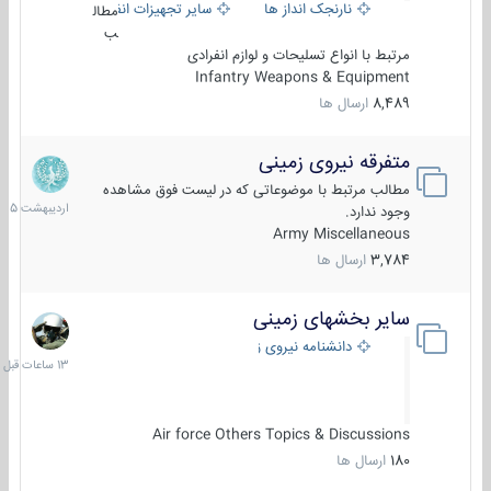
نارنجک انداز ها
سایر تجهیزات انفرادی
مطال
ب
مرتبط با انواع تسلیحات و لوازم انفرادی
Infantry Weapons & Equipment
8,489
ارسال ها
متفرقه نیروی زمینی
27
اردیبهش
مطالب مرتبط با موضوعاتی که در لیست فوق مشاهده
1405
وجود ندارد.
Army Miscellaneous
3,784
ارسال ها
سایر بخشهای زمینی
13
ساعات
دانشنامه نیروی زمینی
قبل
Air force Others Topics & Discussions
180
ارسال ها