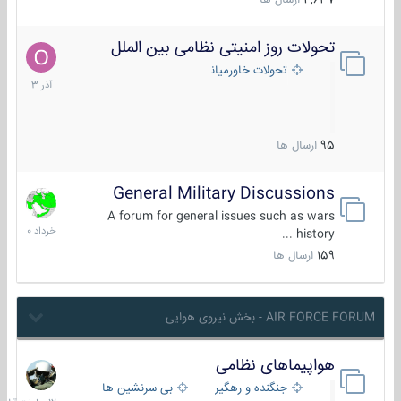
4,637
ارسال ها
تحولات روز امنیتی نظامی بین الملل
21
آذر
تحولات خاورمیانه
1403
95
ارسال ها
General Military Discussions
10
خرداد
A forum for general issues such as wars
1400
history ...
159
ارسال ها
AIR FORCE FORUM - بخش نیروی هوایی
هواپیماهای نظامی
12
ساعات
جنگنده و رهگیر
بی سرنشین ها
قبل