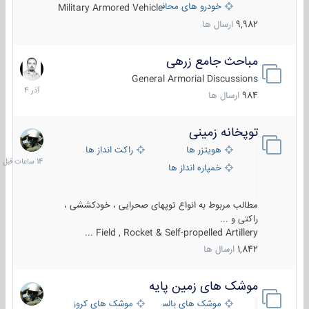
خودرو های محافظت شده
Military Armored Vehicle
9,982
ارسال ها
مباحث جامع زرهی
7
آذر
General Armorial Discussions
1404
984
ارسال ها
توپخانه زمینی
14
ساعات
هویتزر ها
راکت انداز ها
قبل
خمپاره انداز ها
مطالب مربوط به انواع توپهای صحرایی ، خودکششی ،
راکتی و ...
Field , Rocket & Self-propelled Artillery ...
1,842
ارسال ها
موشک های زمین پایه
2
مرداد
موشک های بالستیک
موشک های کروز