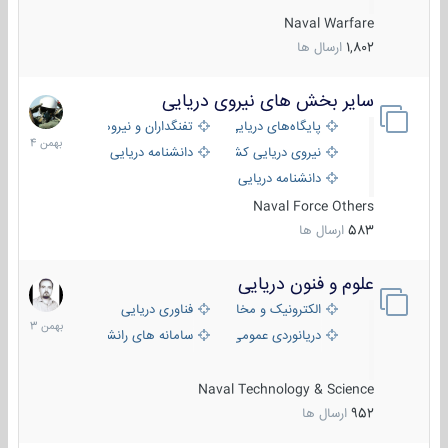
Naval Warfare
1,802
ارسال ها
سایر بخش های نیروی دریایی
22
بهمن
پایگاه‌های دریایی
تفنگداران و نیروهای ویژه‌ی دریایی
1404
نیروی دریایی کشورهای مختلف
دانشنامه دریایی
دانشنامه دریایی کپی
Naval Force Others
583
ارسال ها
علوم و فنون دریایی
6
بهمن
الکترونیک و مخابرات دریایی
فناوری دریایی
1403
دریانوردی عمومی
سامانه های رانشی دریایی
Naval Technology & Science
952
ارسال ها