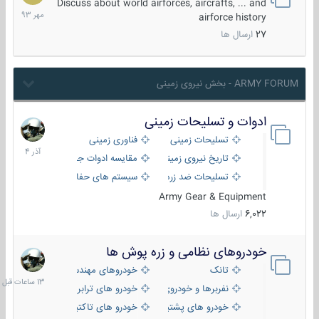
مهر
Discuss about world airforces, aircrafts, ... and
1393
airforce history
27
ارسال ها
ARMY FORUM - بخش نیروی زمینی
ادوات و تسلیحات زمینی
21
آذر
تسلیحات زمینی
فناوری زمینی
1404
تاریخ نیروی زمینی
مقایسه ادوات جنگی
تسلیحات ضد زره
سیستم های حفاظت فعال
Army Gear & Equipment
6,022
ارسال ها
خودروهای نظامی و زره پوش ها
13
ساعات
تانک
خودروهای مهندسی
قبل
نفربرها و خودروی های رزمی پیاده نظام
خودرو های ترابری نظامی
خودرو های پشتیبانی آتش ، شناسایی و ضد تانک
خودرو های تاکتیکی نظامی