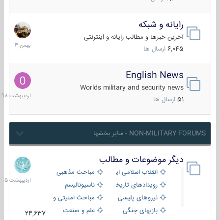
رایانه و شبکه
30
بهمن
آخرین خبرها و مطالب رایانه و اینترنتی
1404
6,045
ارسال ها
English News
10
اردیبهش
Worlds military and security news
1398
51
ارسال ها
NON-MILITARY FORUMS - سایر بخشها
دیگر موضوعات و مطالب
8
اردیبهش
انقلاب اسلامی ایران
مباحث مذهبی
1405
رویدادهای تاریخی و مذهبی
ناسیونالیسم
نیروهای پلیسی
مباحث امنیتی و اطلاعاتی
بازیهای جنگی
علم و صنعت
24,637