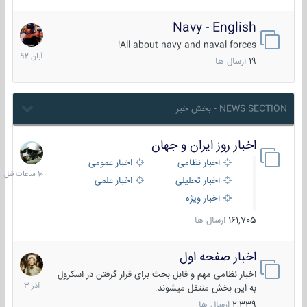
Navy - English
22
آبان
All about navy and naval forces!
1392
19
ارسال ها
NEWS SECTION - بخش خبر
اخبار روز ایران و جهان
10
ساعات
اخبار نظامی
اخبار عمومی
قبل
اخبار تحلیلی
اخبار علمی
اخبار ویژه
161,705
ارسال ها
اخبار صفحه اول
7
آذر
اخبار نظامی مهم و قابل بحث برای قرار گرفتن در اسکرول
1403
به این بخش منتقل میشوند.
2,339
ارسال ها