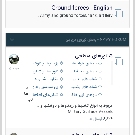
Ground forces - English
Army and ground forces, tank, artillery ...
NAVY FORUM - بخش نیروی دریایی
شناورهای سطحی
2
مرداد
ناوهای هواپیمابر و بالگرد بر
رزمناوها و ناوشکن‌ها
1405
ناوهای محافظ
ناوچه‌ها و شناورهای گشتی
شناورهای تندرو
مقایسه شناورها
شناورهای پشتیبانی
بی سرنشین های دریایی
م
طا
ناوهای آبی خاکی و نیروبر
شناورهای اطلاعاتی و جاسوسی
لب
مربوط به انواع کشتیها و رزمناوها و ناوشکنها و ...
Military Surface Vessels
6,826
ارسال ها