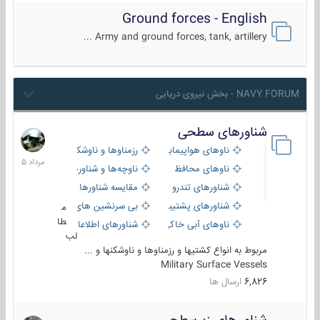
Ground forces - English
Army and ground forces, tank, artillery ...
NAVY FORUM - بخش نیروی دریایی
شناورهای سطحی
2
مرداد
ناوهای هواپیمابر و بالگرد بر
رزمناوها و ناوشکن‌ها
1405
ناوهای محافظ
ناوچه‌ها و شناورهای گشتی
شناورهای تندرو
مقایسه شناورها
شناورهای پشتیبانی
بی سرنشین های دریایی
م
طا
ناوهای آبی خاکی و نیروبر
شناورهای اطلاعاتی و جاسوسی
لب
مربوط به انواع کشتیها و رزمناوها و ناوشکنها و ...
Military Surface Vessels
6,826
ارسال ها