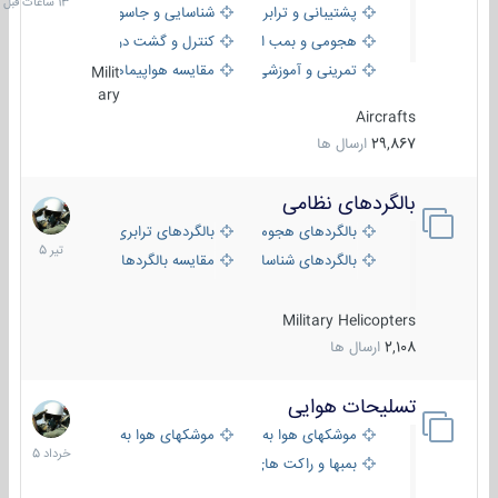
پشتیبانی و ترابری
شناسایی و جاسوسی
هجومی و بمب افکن
کنترل و گشت دریایی
تمرینی و آموزشی
مقایسه هواپیماها
Milit
ary
Aircrafts
29,867
ارسال ها
بالگردهای نظامی
22
تیر
بالگردهای هجومی
بالگردهای ترابری
1405
بالگردهای شناسایی
مقایسه بالگردها
Military Helicopters
2,108
ارسال ها
تسلیحات هوایی
30
خرداد
موشکهای هوا به هوا
موشکهای هوا به سطح
1405
بمبها و راکت های هوایی