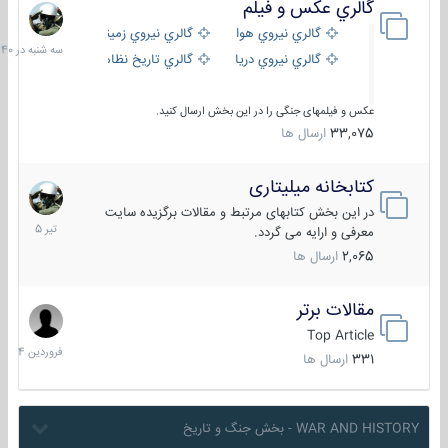
گالري عكس و فيلم
سه
شنبه
گالري نيروي هوايي
گالري نيروي زميني
در
گالري نيروي دريايي
گالري تاریخ نظامی
15:40
عکس و فیلمهای جنگی را در این بخش ارسال کنید.
33,075
ارسال ها
کتابخانه میلیتاری
16
تیر
در این بخش کتابهای مرتبط و مقالات برگزیده سایت
1405
معرفی و ارایه می گردد.
2,065
ارسال ها
مقالات برتر
29
فروردین
Top Article
1404
331
ارسال ها
WAR AND HISTORY - بخش جنگ و تاریخ