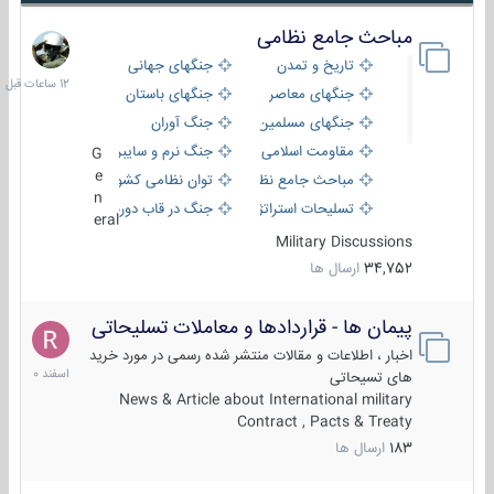
مباحث جامع نظامی
12
ساعات
تاریخ و تمدن
جنگهای جهانی
قبل
جنگهای معاصر
جنگهای باستان
جنگهای مسلمین
جنگ آوران
مقاومت اسلامی
جنگ نرم و سایبری
G
e
مباحث جامع نظامی
توان نظامی کشورها
n
تسلیحات استراتژیک
جنگ در قاب دوربین
eral
Military Discussions
34,752
ارسال ها
پیمان ها - قراردادها و معاملات تسلیحاتی
7
اسفند
اخبار ، اطلاعات و مقالات منتشر شده رسمی در مورد خرید
1400
های تسیحاتی
News & Article about International military
Contract , Pacts & Treaty
183
ارسال ها