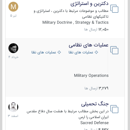
دکترین و استراتژی
27
تیر
مطالب و موضوعات مرتبط با دکترین ، استراتژی و
1405
تاکتیکهای نظامی
Military Doctrine , Strategy & Tactics
12,050
ارسال ها
عملیات های نظامی
5
خرداد
عملیات های نظامی ایران
عملیات های نظامی خارجی
1404
Military Operations
3,279
ارسال ها
جنگ تحمیلی
20
اسفند
در این بخش مطالب مرتبط با هشت سال دفاع مقدس
1403
ایران اسلامی را ارس
Sacred Defense