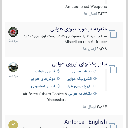
Air Launched Weapons
2,413
ارسال ها
متفرقه در مورد نیروی هوایی
7
مرداد
مطالب مرتبط با موضوعاتی که در لیست فوق وجود ندارد.
1405
Miscellaneous Airforcce
10,208
ارسال ها
سایر بخشهای نیروی هوایی
2
مرداد
پدافند هوایی
فناوری هوایی
1405
الکترونیک هوایی
موتورهای هوایی
تاریخ نیروی هوایی
فضا و فضانوردی
دانشنامه هوایی
Air force Others Topics &
Discussions
19,094
ارسال ها
Airforce - English
15