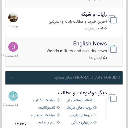
رایانه و شبکه
30
بهمن
آخرین خبرها و مطالب رایانه و اینترنتی
1404
6,045
ارسال ها
English News
10
اردیبهش
Worlds military and security news
1398
51
ارسال ها
NON-MILITARY FORUMS - سایر بخشها
دیگر موضوعات و مطالب
8
اردیبهش
انقلاب اسلامی ایران
مباحث مذهبی
1405
رویدادهای تاریخی و مذهبی
ناسیونالیسم
نیروهای پلیسی
مباحث امنیتی و اطلاعاتی
بازیهای جنگی
علم و صنعت
24,637