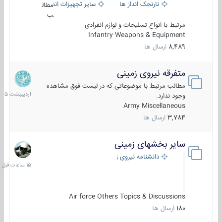
نارنجک انداز ها
سایر تجهیزات انفرادی
مطال
ب
مرتبط با انواع تسلیحات و لوازم انفرادی
Infantry Weapons & Equipment
8,489
ارسال ها
متفرقه نیروی زمینی
27
اردیبهش
مطالب مرتبط با موضوعاتی که در لیست فوق مشاهده
1405
وجود ندارد.
Army Miscellaneous
3,784
ارسال ها
سایر بخشهای زمینی
15
ساعات
دانشنامه نیروی زمینی
قبل
Air force Others Topics & Discussions
180
ارسال ها