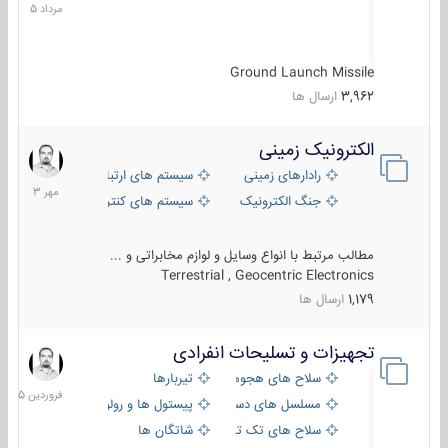
1405
Ground Launch Missile
3,962
ارسال ها
الکترونیک زمینی
1
مهر
رادارهای زمینی
سیستم های ارتباطی و جمع آوری اطلاع
1403
جنگ الکترونیک
سیستم های کنترل آتش و تجهیزات الکتر
مطالب مرتبط با انواع وسایل و لوازم مخابراتی و ...
Terrestrial , Geocentric Electronics
1,179
ارسال ها
تجهیزات و تسلیحات انفرادی
17
فروردین
سلاح های هجومی
تیربارها
1405
مسلسل های دستی
پیستول ها و رولورها
سلاح های تک تیر اندازی
شاتگان ها