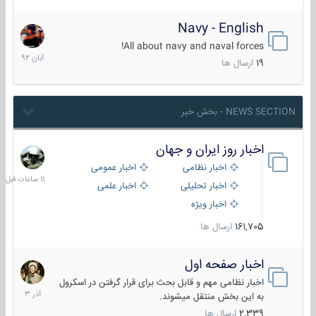
Navy - English
22
آبان
All about navy and naval forces!
1392
19
ارسال ها
NEWS SECTION - بخش خبر
اخبار روز ایران و جهان
11
ساعات
اخبار نظامی
اخبار عمومی
قبل
اخبار تحلیلی
اخبار علمی
اخبار ویژه
161,705
ارسال ها
اخبار صفحه اول
7
آذر
اخبار نظامی مهم و قابل بحث برای قرار گرفتن در اسکرول
1403
به این بخش منتقل میشوند.
2,339
ارسال ها