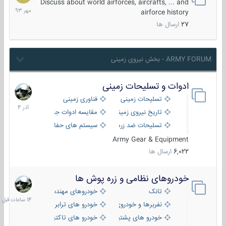
مهر
Discuss about world airforces, aircrafts, ... and
1393
airforce history
27
ارسال ها
ARMY FORUM - بخش نیروی زمینی
ادوات و تسلیحات زمینی
21
آذر
تسلیحات زمینی
فناوری زمینی
1404
تاریخ نیروی زمینی
مقایسه ادوات جنگی
تسلیحات ضد زره
سیستم های حفاظت فعال
Army Gear & Equipment
6,022
ارسال ها
خودروهای نظامی و زره پوش ها
14
ساعات
تانک
خودروهای مهندسی
قبل
نفربرها و خودروی های رزمی پیاده نظام
خودرو های ترابری نظامی
خودرو های پشتیبانی آتش ، شناسایی و ضد تانک
خودرو های تاکتیکی نظامی