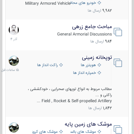
خودرو های محافظت شده
Military Armored Vehicle
9,982
ارسال ها
مباحث جامع زرهی
7
آذر
General Armorial Discussions
1404
984
ارسال ها
توپخانه زمینی
15
ساعات
هویتزر ها
راکت انداز ها
قبل
خمپاره انداز ها
مطالب مربوط به انواع توپهای صحرایی ، خودکششی ،
راکتی و ...
Field , Rocket & Self-propelled Artillery ...
1,842
ارسال ها
موشک های زمین پایه
2
مرداد
موشک های بالستیک
موشک های کروز