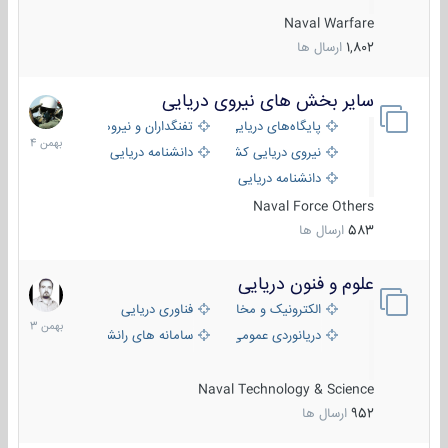
Naval Warfare
1,802
ارسال ها
سایر بخش های نیروی دریایی
22
بهمن
پایگاه‌های دریایی
تفنگداران و نیروهای ویژه‌ی دریایی
1404
نیروی دریایی کشورهای مختلف
دانشنامه دریایی
دانشنامه دریایی کپی
Naval Force Others
583
ارسال ها
علوم و فنون دریایی
6
بهمن
الکترونیک و مخابرات دریایی
فناوری دریایی
1403
دریانوردی عمومی
سامانه های رانشی دریایی
Naval Technology & Science
952
ارسال ها