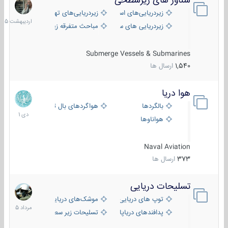
شناور های زیرسطحی
31
اردیبهش
زیردریایی‌های استراتژیک
زیردریایی‌های تهاجمی
1405
زیردریایی های سبک
مباحث متفرقه زیرسطحی
Submerge Vessels & Submarines
1,540
ارسال ها
هوا دریا
12
دی
بالگردها
هواگردهای بال ثابت
1401
هواناوها
Naval Aviation
373
ارسال ها
تسلیحات دریایی
2
مرداد
توپ های دریایی
موشک‌های دریایی
1405
پدافندهای دریاپایه
تسلیحات زیر سطحی