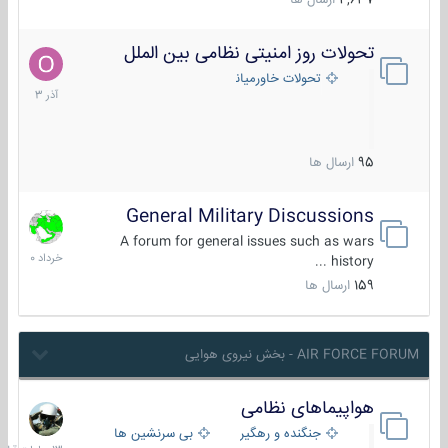
4,637
ارسال ها
تحولات روز امنیتی نظامی بین الملل
21
آذر
تحولات خاورمیانه
1403
95
ارسال ها
General Military Discussions
10
خرداد
A forum for general issues such as wars
1400
history ...
159
ارسال ها
AIR FORCE FORUM - بخش نیروی هوایی
هواپیماهای نظامی
13
ساعات
جنگنده و رهگیر
بی سرنشین ها
قبل