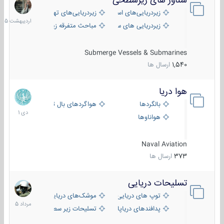
شناور های زیرسطحی
31
اردیبهش
زیردریایی‌های استراتژیک
زیردریایی‌های تهاجمی
1405
زیردریایی های سبک
مباحث متفرقه زیرسطحی
Submerge Vessels & Submarines
1,540
ارسال ها
هوا دریا
12
دی
بالگردها
هواگردهای بال ثابت
1401
هواناوها
Naval Aviation
373
ارسال ها
تسلیحات دریایی
2
مرداد
توپ های دریایی
موشک‌های دریایی
1405
پدافندهای دریاپایه
تسلیحات زیر سطحی