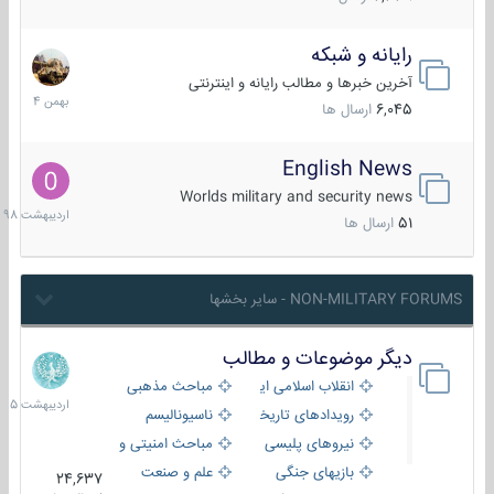
رایانه و شبکه
30
بهمن
آخرین خبرها و مطالب رایانه و اینترنتی
1404
6,045
ارسال ها
English News
10
اردیبهش
Worlds military and security news
1398
51
ارسال ها
NON-MILITARY FORUMS - سایر بخشها
دیگر موضوعات و مطالب
8
اردیبهش
انقلاب اسلامی ایران
مباحث مذهبی
1405
رویدادهای تاریخی و مذهبی
ناسیونالیسم
نیروهای پلیسی
مباحث امنیتی و اطلاعاتی
بازیهای جنگی
علم و صنعت
24,637