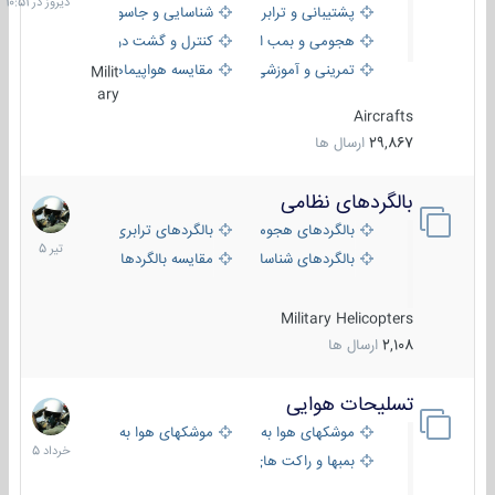
پشتیبانی و ترابری
شناسایی و جاسوسی
هجومی و بمب افکن
کنترل و گشت دریایی
تمرینی و آموزشی
مقایسه هواپیماها
Milit
ary
Aircrafts
29,867
ارسال ها
بالگردهای نظامی
22
تیر
بالگردهای هجومی
بالگردهای ترابری
1405
بالگردهای شناسایی
مقایسه بالگردها
Military Helicopters
2,108
ارسال ها
تسلیحات هوایی
30
خرداد
موشکهای هوا به هوا
موشکهای هوا به سطح
1405
بمبها و راکت های هوایی