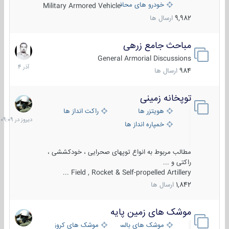
خودرو های محافظت شده
Military Armored Vehicle
9,982
ارسال ها
مباحث جامع زرهی
7
آذر
General Armorial Discussions
1404
984
ارسال ها
توپخانه زمینی
دیروز
در
هویتزر ها
راکت انداز ها
09:09
خمپاره انداز ها
مطالب مربوط به انواع توپهای صحرایی ، خودکششی ،
راکتی و ...
Field , Rocket & Self-propelled Artillery ...
1,842
ارسال ها
موشک های زمین پایه
2
مرداد
موشک های بالستیک
موشک های کروز