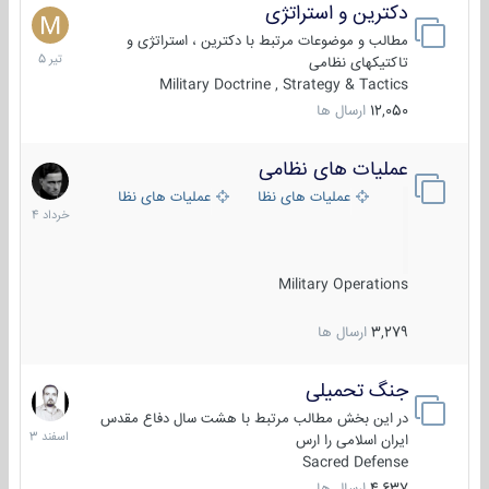
دکترین و استراتژی
27
تیر
مطالب و موضوعات مرتبط با دکترین ، استراتژی و
1405
تاکتیکهای نظامی
Military Doctrine , Strategy & Tactics
12,050
ارسال ها
عملیات های نظامی
5
خرداد
عملیات های نظامی ایران
عملیات های نظامی خارجی
1404
Military Operations
3,279
ارسال ها
جنگ تحمیلی
20
اسفند
در این بخش مطالب مرتبط با هشت سال دفاع مقدس
1403
ایران اسلامی را ارس
Sacred Defense