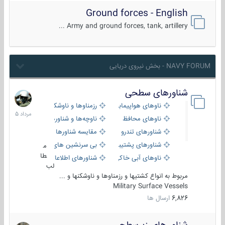
Ground forces - English
Army and ground forces, tank, artillery ...
NAVY FORUM - بخش نیروی دریایی
شناورهای سطحی
2
مرداد
ناوهای هواپیمابر و بالگرد بر
رزمناوها و ناوشکن‌ها
1405
ناوهای محافظ
ناوچه‌ها و شناورهای گشتی
شناورهای تندرو
مقایسه شناورها
شناورهای پشتیبانی
بی سرنشین های دریایی
م
طا
ناوهای آبی خاکی و نیروبر
شناورهای اطلاعاتی و جاسوسی
لب
مربوط به انواع کشتیها و رزمناوها و ناوشکنها و ...
Military Surface Vessels
6,826
ارسال ها