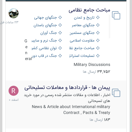
مباحث جامع نظامی
23
ساعات
تاریخ و تمدن
جنگهای جهانی
قبل
جنگهای معاصر
جنگهای باستان
جنگهای مسلمین
جنگ آوران
مقاومت اسلامی
جنگ نرم و سایبری
G
e
مباحث جامع نظامی
توان نظامی کشورها
n
تسلیحات استراتژیک
جنگ در قاب دوربین
eral
Military Discussions
34,752
ارسال ها
پیمان ها - قراردادها و معاملات تسلیحاتی
7
اسفند
اخبار ، اطلاعات و مقالات منتشر شده رسمی در مورد خرید
1400
های تسیحاتی
News & Article about International military
Contract , Pacts & Treaty
183
ارسال ها