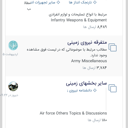
نارنجک انداز ها
سایر تجهیزات انفرادی
مطال
ب
مرتبط با انواع تسلیحات و لوازم انفرادی
Infantry Weapons & Equipment
8,489
ارسال ها
متفرقه نیروی زمینی
27
اردیبهش
مطالب مرتبط با موضوعاتی که در لیست فوق مشاهده
1405
وجود ندارد.
Army Miscellaneous
3,784
ارسال ها
سایر بخشهای زمینی
دیروز
در
دانشنامه نیروی زمینی
09:22
Air force Others Topics & Discussions
180
ارسال ها