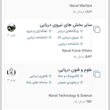
Naval Warfare
1,802
ارسال ها
سایر بخش های نیروی دریایی
22
بهمن
پایگاه‌های دریایی
تفنگداران و نیروهای ویژه‌ی دریایی
1404
نیروی دریایی کشورهای مختلف
دانشنامه دریایی
دانشنامه دریایی کپی
Naval Force Others
583
ارسال ها
علوم و فنون دریایی
6
بهمن
الکترونیک و مخابرات دریایی
فناوری دریایی
1403
دریانوردی عمومی
سامانه های رانشی دریایی
Naval Technology & Science
952
ارسال ها