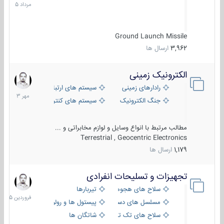
1405
Ground Launch Missile
3,962
ارسال ها
الکترونیک زمینی
1
مهر
رادارهای زمینی
سیستم های ارتباطی و جمع آوری اطلاع
1403
جنگ الکترونیک
سیستم های کنترل آتش و تجهیزات الکتر
مطالب مرتبط با انواع وسایل و لوازم مخابراتی و ...
Terrestrial , Geocentric Electronics
1,179
ارسال ها
تجهیزات و تسلیحات انفرادی
17
فروردین
سلاح های هجومی
تیربارها
1405
مسلسل های دستی
پیستول ها و رولورها
سلاح های تک تیر اندازی
شاتگان ها