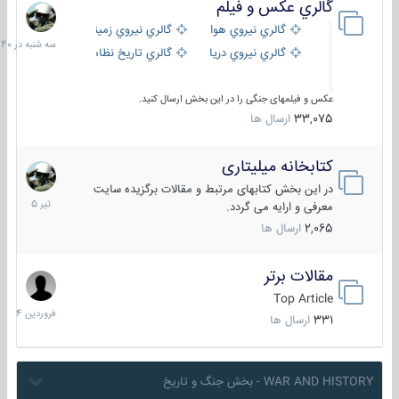
گالري عكس و فيلم
سه
شنبه
گالري نيروي هوايي
گالري نيروي زميني
در
گالري نيروي دريايي
گالري تاریخ نظامی
15:40
عکس و فیلمهای جنگی را در این بخش ارسال کنید.
33,075
ارسال ها
کتابخانه میلیتاری
16
تیر
در این بخش کتابهای مرتبط و مقالات برگزیده سایت
1405
معرفی و ارایه می گردد.
2,065
ارسال ها
مقالات برتر
29
فروردین
Top Article
1404
331
ارسال ها
WAR AND HISTORY - بخش جنگ و تاریخ