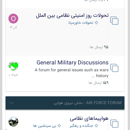
4,637
ارسال ها
تحولات روز امنیتی نظامی بین الملل
21
آذر
تحولات خاورمیانه
1403
95
ارسال ها
General Military Discussions
10
خرداد
A forum for general issues such as wars
1400
history ...
159
ارسال ها
AIR FORCE FORUM - بخش نیروی هوایی
هواپیماهای نظامی
دیروز
در
جنگنده و رهگیر
بی سرنشین ها
10:51