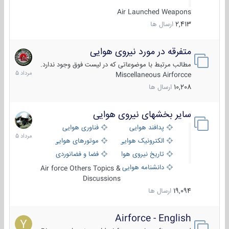
Air Launched Weapons
2,413
ارسال ها
متفرقه در مورد نیروی هوایی
7
مرداد
مطالب مرتبط با موضوعاتی که در لیست فوق وجود ندارد.
1405
Miscellaneous Airforcce
10,208
ارسال ها
سایر بخشهای نیروی هوایی
2
مرداد
پدافند هوایی
فناوری هوایی
1405
الکترونیک هوایی
موتورهای هوایی
تاریخ نیروی هوایی
فضا و فضانوردی
دانشنامه هوایی
Air force Others Topics &
Discussions
19,094
ارسال ها
Airforce - English
15