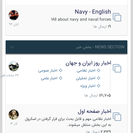
Navy - English
22
آبان
All about navy and naval forces!
1392
19
ارسال ها
NEWS SECTION - بخش خبر
اخبار روز ایران و جهان
22
ساعات
اخبار نظامی
اخبار عمومی
قبل
اخبار تحلیلی
اخبار علمی
اخبار ویژه
161,705
ارسال ها
اخبار صفحه اول
7
آذر
اخبار نظامی مهم و قابل بحث برای قرار گرفتن در اسکرول
1403
به این بخش منتقل میشوند.
2,339
ارسال ها