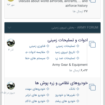
مهر
Discuss about world airforces, aircrafts, ... and
1393
airforce history
27
ارسال ها
ARMY FORUM - بخش نیروی زمینی
ادوات و تسلیحات زمینی
21
آذر
تسلیحات زمینی
فناوری زمینی
1404
تاریخ نیروی زمینی
مقایسه ادوات جنگی
تسلیحات ضد زره
سیستم های حفاظت فعال
Army Gear & Equipment
6,022
ارسال ها
خودروهای نظامی و زره پوش ها
دیروز
در
تانک
خودروهای مهندسی
09:51
نفربرها و خودروی های رزمی پیاده نظام
خودرو های ترابری نظامی
خودرو های پشتیبانی آتش ، شناسایی و ضد تانک
خودرو های تاکتیکی نظامی