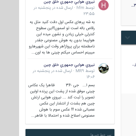
نيروي هوايي جمهوري خلق چين
3
توسط
hfm
·
ارسال شده در
پنجشنبه در
23:55
به شه پرهای عکس اول دقت کنید مثل یه
رقاص باله است تو اسمون!!این سطوح
کنترلی خیلی زیادن و نشون میده این
هواپیما بدون یه هوش مصنوعی جقدر
نامطمئنه برای پرواز!هر وقت این شهپرهارو
میبینم احساس میکنم چینی ها به اون...
…
نيروي هوايي جمهوري خلق چين
توسط
MR9
·
ارسال شده در
پنجشنبه در
16:06
بسم ا... جی -36 ظاهرا یک عکاس
چینی موفق شده از پشت این پرنده اولین
تصویر را ثبت کند ... نیروی هوایی ارتش
چین هم بشدت از انتشار این عکس
عصبانی شده !!! عکس سوم با هوش
مصنوعی اصلاح شده و احتمالا با ظاهر...
سر خط خبرها