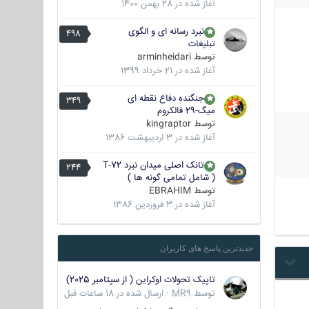
آغاز شده در
28 بهمن 1400
نبرد رسانه ای و الگوی
498
تبلیغات
توسط
arminheidari
آغاز شده در
21 خرداد 1399
جنگنده دفاع نقطه ای
349
میگ-29 فالکروم
توسط
kingraptor
آغاز شده در
3 اردیبهشت 1386
تانک اصلی میدان نبرد T-72
244
( شامل تمامی گونه ها )
توسط
EBRAHIM
آغاز شده در
3 فروردین 1386
جدیدترین پاسخ های کاربران
تاپیک تحولات اوکراین ( از سپتامبر 2025)
توسط
MR9
·
ارسال شده در
18 ساعات قبل