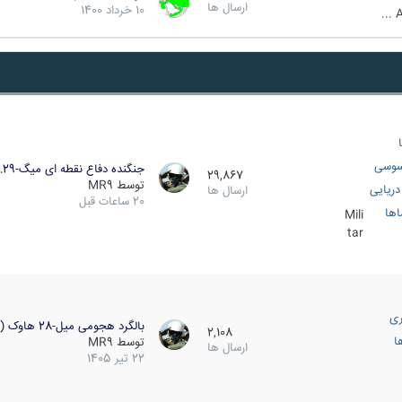
ارسال ها
10 خرداد 1400
A
سوسی
جنگنده دفاع نقطه ای میگ-29…
29,867
توسط
MR9
ریایی
ارسال ها
20 ساعات قبل
اها
Mili
tar
ری
بالگرد هجومی میل-28 هاوک (…
2,108
ا
توسط
MR9
ارسال ها
22 تیر 1405