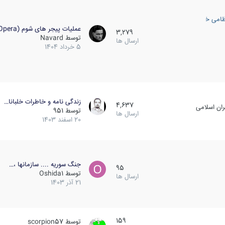
ظامی خارجی
عملیات پیجر های شوم (Opera…
3,279
توسط
Navard
ارسال ها
5 خرداد 1404
زندگی نامه و خاطرات خلبانا…
4,637
ان اسلامی
توسط
951
ارسال ها
20 اسفند 1403
جنگ سوریه .... سازمانها ،…
95
توسط
Oshida1
ارسال ها
21 آذر 1403
159
توسط
scorpion57