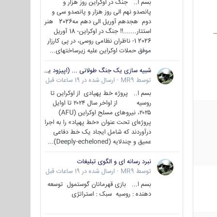
بسم ا.. جنگ در اوکراین روز هزار و
پانصدو نهم الی روز هزار و پانصدو سی و
دوم هجدهم آوریل الی دهم مه2026 هنر
استتار.......!! جنگ در اوکراین- 18 آوریل
…
2026 1- ناظران نظامی روسی، در پی کارزار
موفق حملات اوکراین علیه زیرساختهای...
شبیه سازی یک جنگ طولانی ... (اپیزود یکم : اوکراین )
توسط
MR9
·
ارسال شده در
19 ساعات قبل
بسم ا.. پروژه خط پهپادی از اوکراین تا
روسیه از اواخر سال ۲۰۲۴ تا اوایل
۲۰۲۵، نیروهای مسلح اوکراین (AFU)
پروژه‌ای تحت عنوان «خط پهپاد» را به اجرا
درآوردند که شامل ایجاد یک خط دفاعی
عمیق و چندلایه (Deeply-echeloned)...
نبرد رسانه ای و الگوی تبلیغات
توسط
MR9
·
ارسال شده در
19 ساعات قبل
بسم ا... بازی قهرمانان گوستمول توسعه
دهنده : روسیه سبک : استراتژی