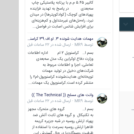
کالیبر ۵.۴۵ م.م با پرتابه پلاستیکی چاپ
سه‌بعدی در پاسخ به تهدید فزاینده
پهپادهای کوچک (کوادکوپترها) در میدان
نبرد، راه‌حل‌های غیرمتداول و کم‌هزینه‌ای
برای افزایش شانس اصابت در فواصل...
مهمات هدایت شونده 3. او.اف.39 کراسنوپل/بصیر( Krasnopol 3OF39 )
توسط
MR9
·
ارسال شده در
22 ساعات قبل
بسم ا.. کراسنوپل 2 ام اداره اطلاعات
وزارت دفاع اوکراین یک مدل سه‌بعدی
تعاملی، اجزا و اطلاعات مربوط به
شرکت‌های دخیل در تولید مهمات
توپخانه‌ای هدایت‌شونده کراسنوپول-ام۲ را
منتشر کرده است.کراسنوپول یک مهمات...
وانت های مسلح (( The Technical ))
توسط
MR9
·
ارسال شده در
22 ساعات قبل
بسم ا.. گروه های متحرک مجهز
به تکنیکال و گروه های ثابت آتش ضد
پهپاد ارتش روسیه در شبه جزیره کریمه
ظاهرا ارتش روسیه بسرعت با استفاده از
ظرفیت روسوگاردیا در حال گسترش این