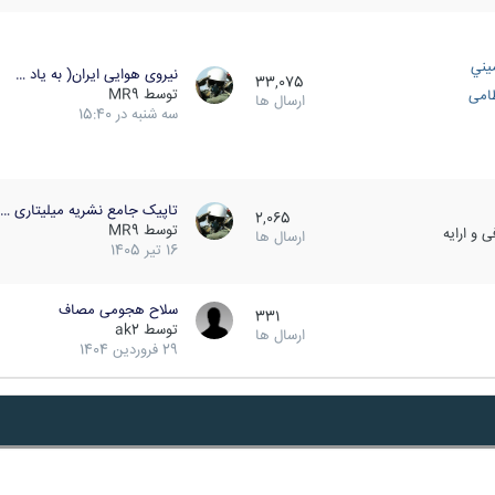
يني
نیروی هوایی ایران( به یاد …
33,075
توسط
MR9
ظامی
ارسال ها
سه شنبه در 15:40
تاپیک جامع نشریه میلیتاری …
2,065
توسط
MR9
 و ارایه
ارسال ها
16 تیر 1405
سلاح هجومی مصاف
331
توسط
ak2
ارسال ها
29 فروردین 1404