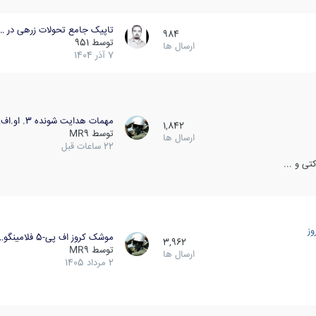
تاپیک جامع تحولات زرهی در …
984
توسط
951
ارسال ها
7 آذر 1404
مهمات هدایت شونده 3. او.اف…
1,842
توسط
MR9
ارسال ها
22 ساعات قبل
ی و ...
ز
موشک کروز اف پی-5 فلامینگو…
3,962
توسط
MR9
ارسال ها
2 مرداد 1405