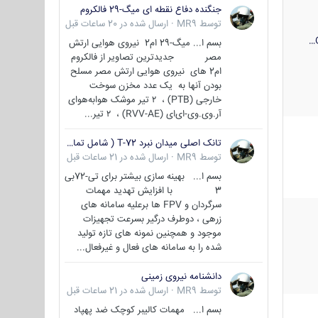
جنگنده دفاع نقطه ای میگ-29 فالکروم
توسط
MR9
·
ارسال شده در
20 ساعات قبل
بسم ا... میگ-29 ام2 نیروی هوایی ارتش
مصر جدیدترین تصاویر از فالکروم
ام2 های نیروی هوایی ارتش مصر مسلح
بودن آنها به یک عدد مخزن سوخت
خارجی (PTB) ، ۲ تیر موشک هوابه‌هوای
آر.وی.وی-ای‌ای (RVV-AE) ، ۲ تیر...
تانک اصلی میدان نبرد T-72 ( شامل تمامی گونه ها )
توسط
MR9
·
ارسال شده در
21 ساعات قبل
بسم ا... بهینه سازی بیشتر برای تی-72بی
3 با افزایش تهدید مهمات
سرگردان و FPV ها برعلیه سامانه های
زرهی ، دوطرف درگیر بسرعت تجهیزات
موجود و همچنین نمونه های تازه تولید
شده را به سامانه های فعال و غیرفعال...
دانشنامه نیروی زمینی
توسط
MR9
·
ارسال شده در
21 ساعات قبل
بسم ا... مهمات کالیبر کوچک ضد پهپاد