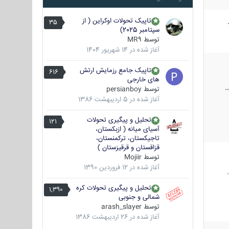
تاپیک تحولات اوکراین ( از
35
سپتامبر 2025)
توسط
MR9
آغاز شده در
14 شهریور 1404
تاپیک جامع رزمایش ارتش
616
های خارجی
توسط
persianboy
آغاز شده در
5 اردیبهشت 1386
تحلیل و پیگیری تحولات
121
آسیای میانه ( ازبکستان،
تاجیکستان، ترکمنستان،
قزاقستان و قرقیزستان )
توسط
Mojiir
آغاز شده در
12 فروردین 1390
تحلیل و پیگیری تحولات کره
1,390
شمالی و جنوبی
توسط
arash_slayer
آغاز شده در
26 اردیبهشت 1386