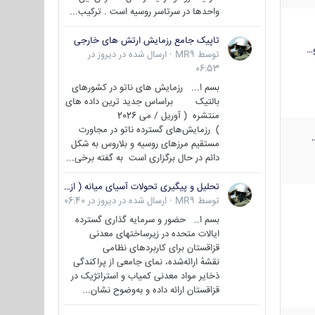
واحدها در سرتاسر روسیه است . ترکیب...
تاپیک جامع رزمایش ارتش های خارجی
…
توسط
MR9
·
ارسال شده در
دیروز در
06:53
بسم ا... رزمایش های ناتو در کشورهای
بالتیک براساس جدید ترین داده های
منتشره ( آوریل / می 2026
) رزمایش‌های گسترده ناتو در مجاورت
مستقیم مرزهای روسیه و بلاروس به شکل
دائم در حال برگزاری است به گفته برخی...
تحلیل و پیگیری تحولات آسیای میانه ( ازبکستان، تاجیکستان، ترکمنستان، قزاقستان و قرقیزستان )
توسط
MR9
·
ارسال شده در
دیروز در 06:40
بسم ا.. حضور و سرمایه گذاری گسترده
ایالات متحده در زیرساختهای معدنی
قزاقستان برای کاربردهای نظامی
نقشهٔ ارائه‌شده، نمای جامعی از پراکندگی
ذخایر مواد معدنی کمیاب و استراتژیک در
قزاقستان ارائه داده و به‌وضوح نشان...