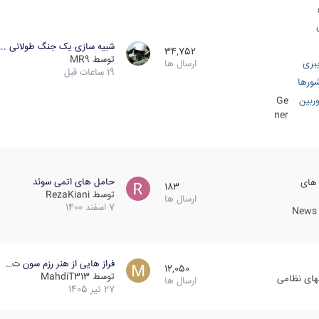
شبیه سازی یک جنگ طولانی ..
34,752
توسط
MR9
بری
ارسال ها
19 ساعات قبل
ورها
ربین
Ge
ner
حامل های اتمی سوئد
 های
183
توسط
RezaKiani
ارسال ها
7 اسفند 1400
News &
فراز هایی از هنر رزم سون ت…
12,050
توسط
MahdiT313
کهای نظامی
ارسال ها
27 تیر 1405