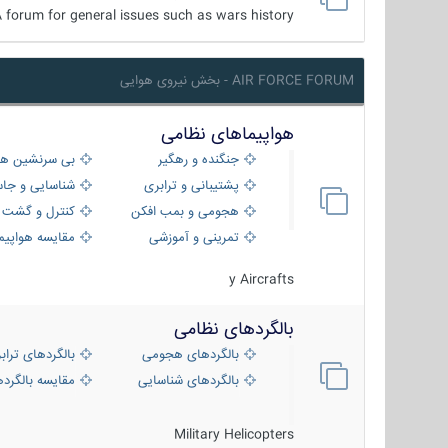
 forum for general issues such as wars history ...
AIR FORCE FORUM - بخش نیروی هوایی
هواپیماهای نظامی
جنگنده و رهگیر
بی سرنشین ها
پشتیبانی و ترابری
شناسایی و جا
هجومی و بمب افکن
کنترل و گشت د
تمرینی و آموزشی
مقایسه هواپیم
y Aircrafts
بالگردهای نظامی
بالگردهای هجومی
بالگردهای تراب
بالگردهای شناسایی
مقایسه بالگرده
Military Helicopters