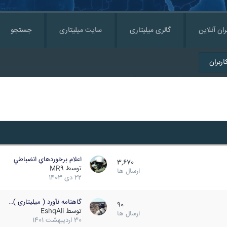
ران آنلاین
گالری میلیتاری
سایت میلیتاری
جستجو
ربران
اعلام برخوردهاي انضباطي
3,670
توسط
MR9
ارسال ها
22 دی 1403
گاهنامه نآورد ( میلیتاری )…
90
توسط
EshqAli
ارسال ها
30 اردیبهشت 1401