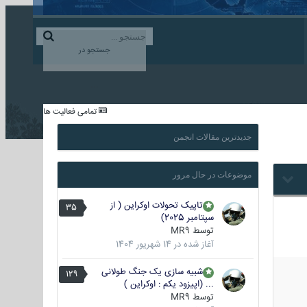
ورود به حساب کاربری
ایجاد حساب کاربری
جستجو در
...
تمامی فعالیت ها
جدیدترین مقالات انجمن
موضوعات در حال مرور
تاپیک تحولات اوکراین ( از
35
سپتامبر 2025)
توسط
MR9
آغاز شده در
14 شهریور 1404
شبیه سازی یک جنگ طولانی
129
... (اپیزود یکم : اوکراین )
توسط
MR9