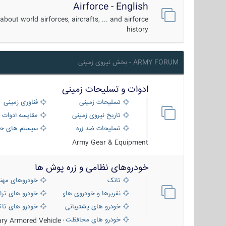
Airforce - English
about world airforces, aircrafts, ... and airforce
history
ARMY FORUM - بخش نیروی زمینی
ادوات و تسلیحات زمینی
تسلیحات زمینی
فناوری زمینی
تاریخ نیروی زمینی
مقایسه ادوات 
تسلیحات ضد زره
سیستم های حف
Army Gear & Equipment
خودروهای نظامی و زره پوش ها
تانک
خودروهای مهن
نفربرها و خودروی های رزمی پیاده نظام
خودرو های ترا
خودرو های پشتیبانی آتش ، شناسایی و ضد ت
خودرو های تاک
خودرو های محافظت شده
tary Armored Vehicle