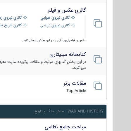
گالري عكس و فيلم
گالري نيروي هوايي
گالري نيروي زم
گالري نيروي دريايي
گالري تاریخ ن
عکس و فیلمهای جنگی را در این بخش ارسال کنید.
کتابخانه میلیتاری
در این بخش کتابهای مرتبط و مقالات برگزیده سایت معرفی
می گردد.
مقالات برتر
Top Article
WAR AND HISTORY - بخش جنگ و تاریخ
مباحث جامع نظامی