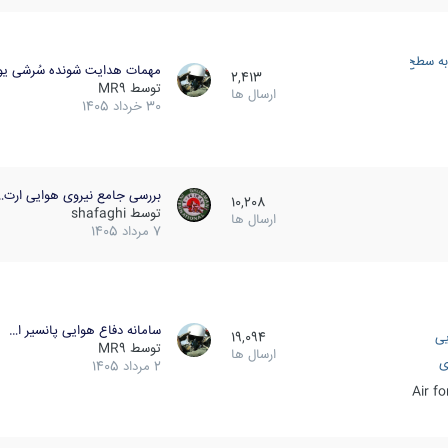
به سطح
مهمات هدایت شونده سُرشی یو
2,413
توسط
MR9
ارسال ها
30 خرداد 1405
بررسی جامع نیروی هوایی ارت…
10,208
توسط
shafaghi
ارسال ها
7 مرداد 1405
سامانه دفاع هوایی پانسیر ا…
یی
19,094
توسط
MR9
ارسال ها
ی
2 مرداد 1405
Air f