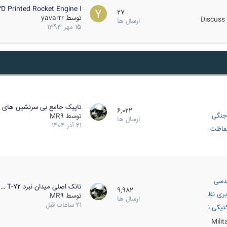
D Printed Rocket Engine I…
27
توسط
yavarrr
Discuss 
ارسال ها
15 مهر 1393
تاپیک جامع بی سرنشین های ز
6,022
جنگی
توسط
MR9
ارسال ها
21 آذر 1404
اظت فعال
دسی
تانک اصلی میدان نبرد T-72 …
9,982
بری نظامی
توسط
MR9
ارسال ها
21 ساعات قبل
انک
تیکی نظامی
Mili