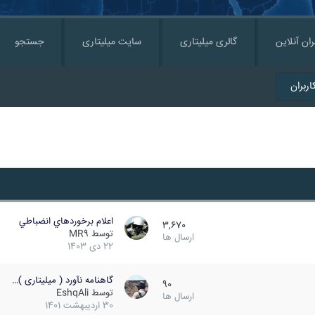
ران آنلاین
گالری میلیتاری
سایت میلیتاری
جستجو
ربران
اعلام برخوردهاي انضباطي
3,670
توسط
MR9
ارسال ها
22 دی 1403
گاهنامه نآورد ( میلیتاری )…
90
توسط
EshqAli
ارسال ها
30 اردیبهشت 1401