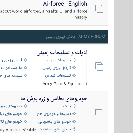
Airforce - English
about world airforces, aircrafts, ... and airforce
history
ARMY FORUM - بخش نیروی زمینی
ادوات و تسلیحات زمینی
تسلیحات زمینی
فناوری زمینی
تاریخ نیروی زمینی
مقایسه ادوات 
تسلیحات ضد زره
سیستم های حف
Army Gear & Equipment
خودروهای نظامی و زره پوش ها
تانک
خودروهای مهن
نفربرها و خودروی های رزمی پیاده نظام
خودرو های ترا
خودرو های پشتیبانی آتش ، شناسایی و ضد ت
خودرو های تاک
خودرو های محافظت شده
tary Armored Vehicle