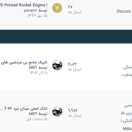
D Printed Rocket Engine I…
27
توسط
yavarrr
Discuss 
ارسال ها
15 مهر 1393
تاپیک جامع بی سرنشین های ز
6,022
جنگی
توسط
MR9
ارسال ها
21 آذر 1404
اظت فعال
دسی
تانک اصلی میدان نبرد T-72 …
9,982
بری نظامی
توسط
MR9
ارسال ها
15 ساعات قبل
انک
تیکی نظامی
Mili