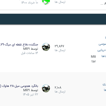
ارسال ها
10 خرداد 1400
A
سوسی
جنگنده دفاع نقطه ای میگ-29…
29,867
توسط
MR9
ریایی
ارسال ها
14 ساعات قبل
اها
Mili
tar
ری
بالگرد هجومی میل-28 هاوک (…
2,108
ا
توسط
MR9
ارسال ها
22 تیر 1405