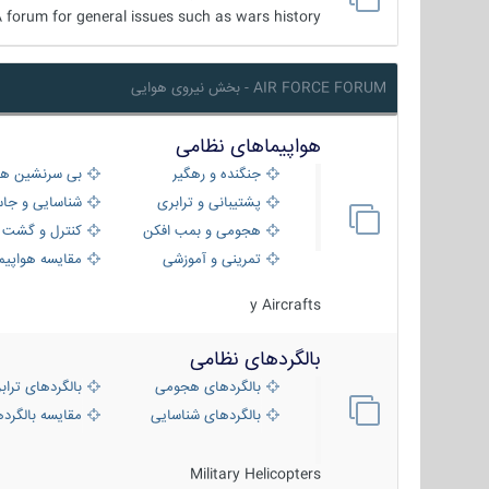
 forum for general issues such as wars history ...
AIR FORCE FORUM - بخش نیروی هوایی
هواپیماهای نظامی
جنگنده و رهگیر
بی سرنشین ها
پشتیبانی و ترابری
شناسایی و جا
هجومی و بمب افکن
کنترل و گشت د
تمرینی و آموزشی
مقایسه هواپیم
y Aircrafts
بالگردهای نظامی
بالگردهای هجومی
بالگردهای تراب
بالگردهای شناسایی
مقایسه بالگرده
Military Helicopters