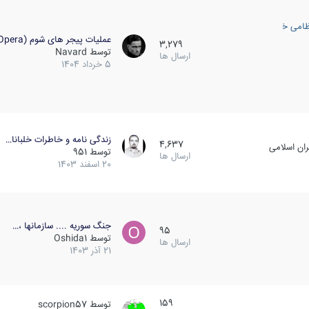
ظامی خارجی
عملیات پیجر های شوم (Opera…
3,279
توسط
Navard
ارسال ها
5 خرداد 1404
زندگی نامه و خاطرات خلبانا…
4,637
ان اسلامی
توسط
951
ارسال ها
20 اسفند 1403
جنگ سوریه .... سازمانها ،…
95
توسط
Oshida1
ارسال ها
21 آذر 1403
159
توسط
scorpion57