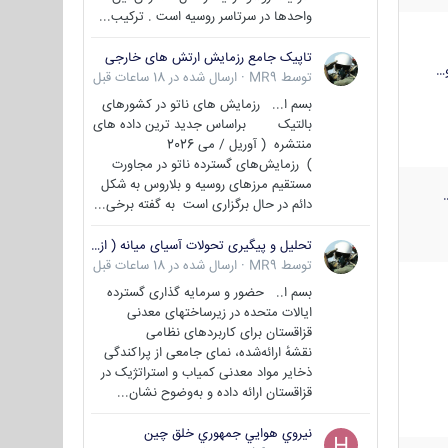
واحدها در سرتاسر روسیه است . ترکیب...
تاپیک جامع رزمایش ارتش های خارجی
…
توسط
MR9
·
ارسال شده در
18 ساعات قبل
بسم ا... رزمایش های ناتو در کشورهای
بالتیک براساس جدید ترین داده های
منتشره ( آوریل / می 2026
) رزمایش‌های گسترده ناتو در مجاورت
مستقیم مرزهای روسیه و بلاروس به شکل
دائم در حال برگزاری است به گفته برخی...
تحلیل و پیگیری تحولات آسیای میانه ( ازبکستان، تاجیکستان، ترکمنستان، قزاقستان و قرقیزستان )
توسط
MR9
·
ارسال شده در
18 ساعات قبل
بسم ا.. حضور و سرمایه گذاری گسترده
ایالات متحده در زیرساختهای معدنی
قزاقستان برای کاربردهای نظامی
نقشهٔ ارائه‌شده، نمای جامعی از پراکندگی
ذخایر مواد معدنی کمیاب و استراتژیک در
قزاقستان ارائه داده و به‌وضوح نشان...
نيروي هوايي جمهوري خلق چين