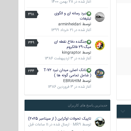
آغاز شده در
28 بهمن 1400
نبرد رسانه ای و الگوی
498
تبلیغات
توسط
arminheidari
آغاز شده در
21 خرداد 1399
جنگنده دفاع نقطه ای
349
میگ-29 فالکروم
توسط
kingraptor
آغاز شده در
3 اردیبهشت 1386
تانک اصلی میدان نبرد T-72
244
( شامل تمامی گونه ها )
توسط
EBRAHIM
آغاز شده در
3 فروردین 1386
جدیدترین پاسخ های کاربران
تاپیک تحولات اوکراین ( از سپتامبر 2025)
توسط
MR9
·
ارسال شده در
11 ساعات قبل