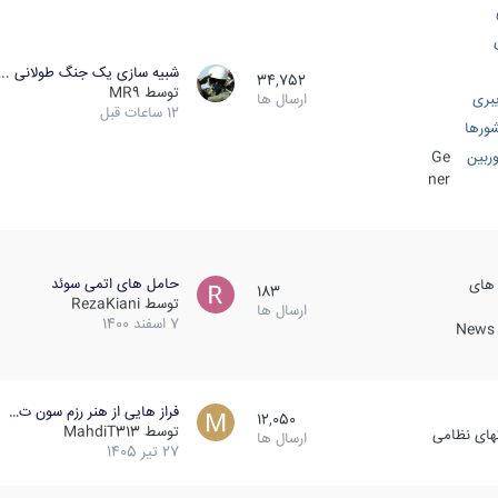
شبیه سازی یک جنگ طولانی ..
34,752
توسط
MR9
بری
ارسال ها
12 ساعات قبل
ورها
ربین
Ge
ner
حامل های اتمی سوئد
 های
183
توسط
RezaKiani
ارسال ها
7 اسفند 1400
News &
فراز هایی از هنر رزم سون ت…
12,050
توسط
MahdiT313
کهای نظامی
ارسال ها
27 تیر 1405