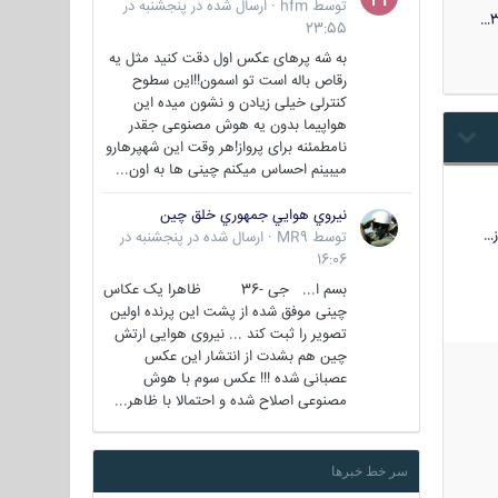
توسط
hfm
·
ارسال شده در
پنجشنبه در
3
23:55
به شه پرهای عکس اول دقت کنید مثل یه
رقاص باله است تو اسمون!!این سطوح
کنترلی خیلی زیادن و نشون میده این
هواپیما بدون یه هوش مصنوعی جقدر
نامطمئنه برای پرواز!هر وقت این شهپرهارو
میبینم احساس میکنم چینی ها به اون...
نيروي هوايي جمهوري خلق چين
…
توسط
MR9
·
ارسال شده در
پنجشنبه در
16:06
بسم ا... جی -36 ظاهرا یک عکاس
چینی موفق شده از پشت این پرنده اولین
تصویر را ثبت کند ... نیروی هوایی ارتش
چین هم بشدت از انتشار این عکس
عصبانی شده !!! عکس سوم با هوش
مصنوعی اصلاح شده و احتمالا با ظاهر...
سر خط خبرها