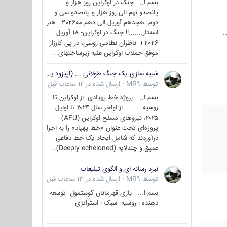
بسم ا.. جنگ در اوکراین روز هزار و
پانصدو نهم الی روز هزار و پانصدو سی و
دوم هجدهم آوریل الی دهم مه2026 هنر
استتار.......!! جنگ در اوکراین- 18 آوریل
…
2026 1- ناظران نظامی روسی، در پی کارزار
موفق حملات اوکراین علیه زیرساختهای...
شبیه سازی یک جنگ طولانی ... (اپیزود یکم : اوکراین )
توسط
MR9
·
ارسال شده در
12 ساعات قبل
بسم ا.. پروژه خط پهپادی از اوکراین تا
روسیه از اواخر سال ۲۰۲۴ تا اوایل
۲۰۲۵، نیروهای مسلح اوکراین (AFU)
پروژه‌ای تحت عنوان «خط پهپاد» را به اجرا
درآوردند که شامل ایجاد یک خط دفاعی
عمیق و چندلایه (Deeply-echeloned)...
نبرد رسانه ای و الگوی تبلیغات
توسط
MR9
·
ارسال شده در
13 ساعات قبل
بسم ا... بازی قهرمانان گوستمول توسعه
دهنده : روسیه سبک : استراتژی