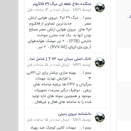
جنگنده دفاع نقطه ای میگ-29 فالکروم
توسط
MR9
·
ارسال شده در
14 ساعات قبل
بسم ا... میگ-29 ام2 نیروی هوایی ارتش
مصر جدیدترین تصاویر از فالکروم
ام2 های نیروی هوایی ارتش مصر مسلح
بودن آنها به یک عدد مخزن سوخت
خارجی (PTB) ، ۲ تیر موشک هوابه‌هوای
آر.وی.وی-ای‌ای (RVV-AE) ، ۲ تیر...
تانک اصلی میدان نبرد T-72 ( شامل تمامی گونه ها )
توسط
MR9
·
ارسال شده در
15 ساعات قبل
بسم ا... بهینه سازی بیشتر برای تی-72بی
3 با افزایش تهدید مهمات
سرگردان و FPV ها برعلیه سامانه های
زرهی ، دوطرف درگیر بسرعت تجهیزات
موجود و همچنین نمونه های تازه تولید
شده را به سامانه های فعال و غیرفعال...
دانشنامه نیروی زمینی
توسط
MR9
·
ارسال شده در
15 ساعات قبل
بسم ا... مهمات کالیبر کوچک ضد پهپاد