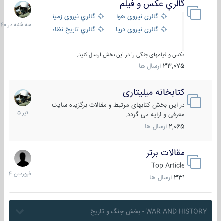
گالري عكس و فيلم
سه
شنبه
گالري نيروي هوايي
گالري نيروي زميني
در
گالري نيروي دريايي
گالري تاریخ نظامی
15:40
عکس و فیلمهای جنگی را در این بخش ارسال کنید.
33,075
ارسال ها
کتابخانه میلیتاری
16
تیر
در این بخش کتابهای مرتبط و مقالات برگزیده سایت
1405
معرفی و ارایه می گردد.
2,065
ارسال ها
مقالات برتر
29
فروردین
Top Article
1404
331
ارسال ها
WAR AND HISTORY - بخش جنگ و تاریخ