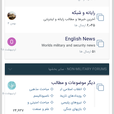
رایانه و شبکه
30
بهمن
آخرین خبرها و مطالب رایانه و اینترنتی
1404
6,045
ارسال ها
English News
10
اردیبهش
Worlds military and security news
1398
51
ارسال ها
NON-MILITARY FORUMS - سایر بخشها
دیگر موضوعات و مطالب
8
اردیبهش
انقلاب اسلامی ایران
مباحث مذهبی
1405
رویدادهای تاریخی و مذهبی
ناسیونالیسم
نیروهای پلیسی
مباحث امنیتی و اطلاعاتی
بازیهای جنگی
علم و صنعت
24,637