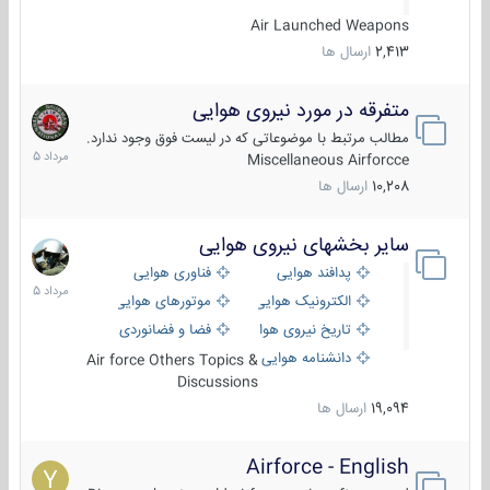
Air Launched Weapons
2,413
ارسال ها
متفرقه در مورد نیروی هوایی
7
مرداد
مطالب مرتبط با موضوعاتی که در لیست فوق وجود ندارد.
1405
Miscellaneous Airforcce
10,208
ارسال ها
سایر بخشهای نیروی هوایی
2
مرداد
پدافند هوایی
فناوری هوایی
1405
الکترونیک هوایی
موتورهای هوایی
تاریخ نیروی هوایی
فضا و فضانوردی
دانشنامه هوایی
Air force Others Topics &
Discussions
19,094
ارسال ها
Airforce - English
15