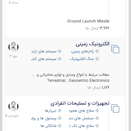
1405
Ground Launch Missile
3,962
ارسال ها
الکترونیک زمینی
1
مهر
رادارهای زمینی
سیستم های ارتباطی و جمع آوری اطلاع
1403
جنگ الکترونیک
سیستم های کنترل آتش و تجهیزات الکتر
مطالب مرتبط با انواع وسایل و لوازم مخابراتی و ...
Terrestrial , Geocentric Electronics
1,179
ارسال ها
تجهیزات و تسلیحات انفرادی
17
فروردین
سلاح های هجومی
تیربارها
1405
مسلسل های دستی
پیستول ها و رولورها
سلاح های تک تیر اندازی
شاتگان ها