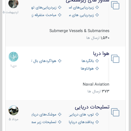
شناور های زیرسطحی
31
اردیبهش
زیردریایی‌های استراتژیک
زیردریایی‌های تهاجمی
1405
زیردریایی های سبک
مباحث متفرقه زیرسطحی
Submerge Vessels & Submarines
1,540
ارسال ها
هوا دریا
12
دی
بالگردها
هواگردهای بال ثابت
1401
هواناوها
Naval Aviation
373
ارسال ها
تسلیحات دریایی
2
مرداد
توپ های دریایی
موشک‌های دریایی
1405
پدافندهای دریاپایه
تسلیحات زیر سطحی