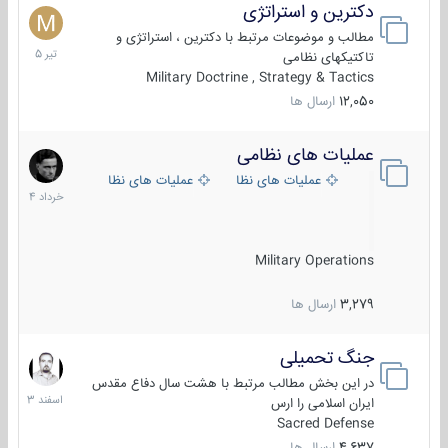
دکترین و استراتژی
27
تیر
مطالب و موضوعات مرتبط با دکترین ، استراتژی و
1405
تاکتیکهای نظامی
Military Doctrine , Strategy & Tactics
12,050
ارسال ها
عملیات های نظامی
5
خرداد
عملیات های نظامی ایران
عملیات های نظامی خارجی
1404
Military Operations
3,279
ارسال ها
جنگ تحمیلی
20
اسفند
در این بخش مطالب مرتبط با هشت سال دفاع مقدس
1403
ایران اسلامی را ارس
Sacred Defense