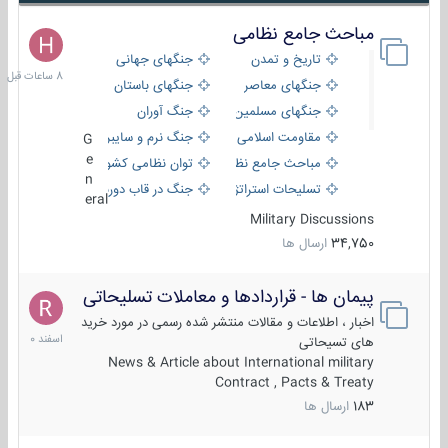
مباحث جامع نظامی
8
ساعات
تاریخ و تمدن
جنگهای جهانی
قبل
جنگهای معاصر
جنگهای باستان
جنگهای مسلمین
جنگ آوران
مقاومت اسلامی
جنگ نرم و سایبری
G
e
مباحث جامع نظامی
توان نظامی کشورها
n
تسلیحات استراتژیک
جنگ در قاب دوربین
eral
Military Discussions
34,750
ارسال ها
پیمان ها - قراردادها و معاملات تسلیحاتی
7
اسفند
اخبار ، اطلاعات و مقالات منتشر شده رسمی در مورد خرید
1400
های تسیحاتی
News & Article about International military
Contract , Pacts & Treaty
183
ارسال ها