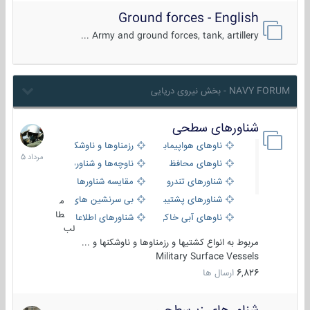
Ground forces - English
Army and ground forces, tank, artillery ...
NAVY FORUM - بخش نیروی دریایی
شناورهای سطحی
2
مرداد
ناوهای هواپیمابر و بالگرد بر
رزمناوها و ناوشکن‌ها
1405
ناوهای محافظ
ناوچه‌ها و شناورهای گشتی
شناورهای تندرو
مقایسه شناورها
شناورهای پشتیبانی
بی سرنشین های دریایی
م
طا
ناوهای آبی خاکی و نیروبر
شناورهای اطلاعاتی و جاسوسی
لب
مربوط به انواع کشتیها و رزمناوها و ناوشکنها و ...
Military Surface Vessels
6,826
ارسال ها