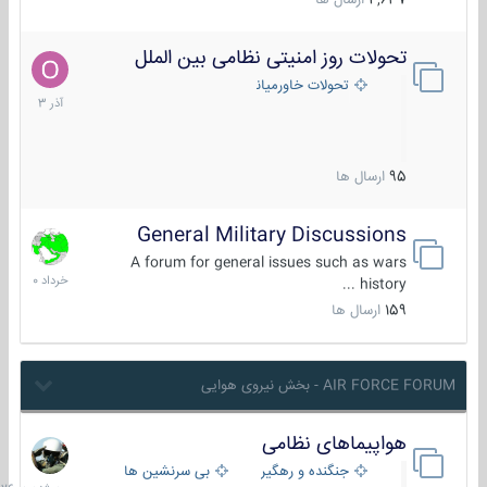
4,637
ارسال ها
تحولات روز امنیتی نظامی بین الملل
21
آذر
تحولات خاورمیانه
1403
95
ارسال ها
General Military Discussions
10
خرداد
A forum for general issues such as wars
1400
history ...
159
ارسال ها
AIR FORCE FORUM - بخش نیروی هوایی
هواپیماهای نظامی
سه
شنبه
جنگنده و رهگیر
بی سرنشین ها
در