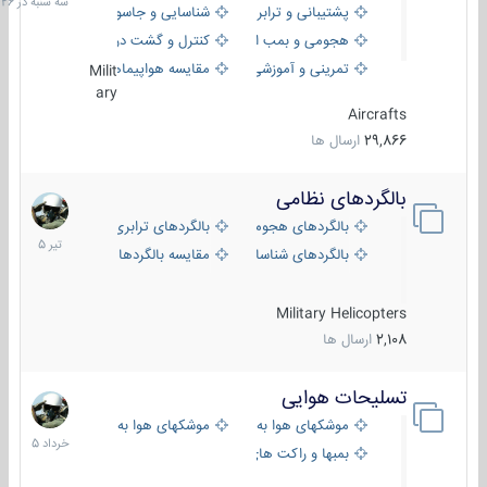
پشتیبانی و ترابری
شناسایی و جاسوسی
18:26
هجومی و بمب افکن
کنترل و گشت دریایی
تمرینی و آموزشی
مقایسه هواپیماها
Milit
ary
Aircrafts
29,866
ارسال ها
بالگردهای نظامی
22
تیر
بالگردهای هجومی
بالگردهای ترابری
1405
بالگردهای شناسایی
مقایسه بالگردها
Military Helicopters
2,108
ارسال ها
تسلیحات هوایی
30
خرداد
موشکهای هوا به هوا
موشکهای هوا به سطح
1405
بمبها و راکت های هوایی