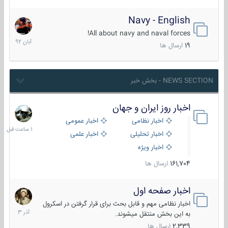
Navy - English
22
آبان
All about navy and naval forces!
1392
19
ارسال ها
NEWS SECTION - بخش خبر
اخبار روز ایران و جهان
1
ساعت
اخبار نظامی
اخبار عمومی
قبل
اخبار تحلیلی
اخبار علمی
اخبار ویژه
161,704
ارسال ها
اخبار صفحه اول
7
آذر
اخبار نظامی مهم و قابل بحث برای قرار گرفتن در اسکرول
1403
به این بخش منتقل میشوند.
2,339
ارسال ها