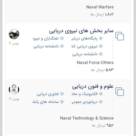
Naval Warfare
1,802
ارسال ها
سایر بخش های نیروی دریایی
22
بهمن
پایگاه‌های دریایی
تفنگداران و نیروهای ویژه‌ی دریایی
1404
نیروی دریایی کشورهای مختلف
دانشنامه دریایی
دانشنامه دریایی کپی
Naval Force Others
583
ارسال ها
علوم و فنون دریایی
6
بهمن
الکترونیک و مخابرات دریایی
فناوری دریایی
1403
دریانوردی عمومی
سامانه های رانشی دریایی
Naval Technology & Science
952
ارسال ها