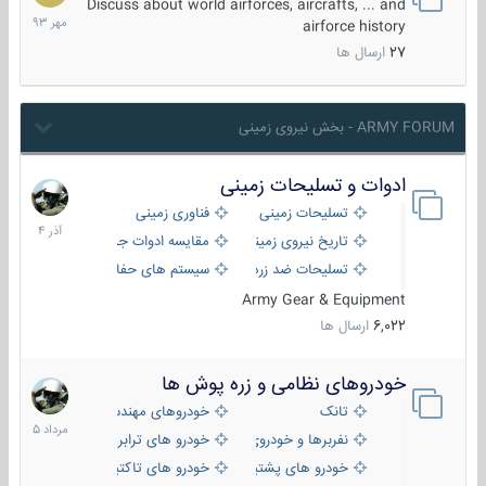
مهر
Discuss about world airforces, aircrafts, ... and
1393
airforce history
27
ارسال ها
ARMY FORUM - بخش نیروی زمینی
ادوات و تسلیحات زمینی
21
آذر
تسلیحات زمینی
فناوری زمینی
1404
تاریخ نیروی زمینی
مقایسه ادوات جنگی
تسلیحات ضد زره
سیستم های حفاظت فعال
Army Gear & Equipment
6,022
ارسال ها
خودروهای نظامی و زره پوش ها
2
مرداد
تانک
خودروهای مهندسی
1405
نفربرها و خودروی های رزمی پیاده نظام
خودرو های ترابری نظامی
خودرو های پشتیبانی آتش ، شناسایی و ضد تانک
خودرو های تاکتیکی نظامی