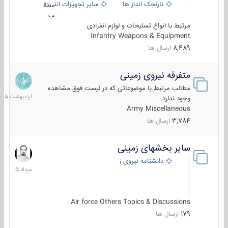
نارنجک انداز ها
سایر تجهیزات انفرادی
مطال
ب
مرتبط با انواع تسلیحات و لوازم انفرادی
Infantry Weapons & Equipment
8,489
ارسال ها
متفرقه نیروی زمینی
27
اردیبهش
مطالب مرتبط با موضوعاتی که در لیست فوق مشاهده
1405
وجود ندارد.
Army Miscellaneous
3,784
ارسال ها
سایر بخشهای زمینی
9
مرداد
دانشنامه نیروی زمینی
1405
Air force Others Topics & Discussions
179
ارسال ها