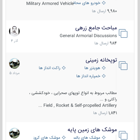
خودرو های محافظت شده
Military Armored Vehicle
9,980
ارسال ها
مباحث جامع زرهی
7
آذر
General Armorial Discussions
1404
984
ارسال ها
توپخانه زمینی
9
مرداد
هویتزر ها
راکت انداز ها
1405
خمپاره انداز ها
مطالب مربوط به انواع توپهای صحرایی ، خودکششی ،
راکتی و ...
Field , Rocket & Self-propelled Artillery ...
1,841
ارسال ها
موشک های زمین پایه
2
مرداد
موشک های بالستیک
موشک های کروز