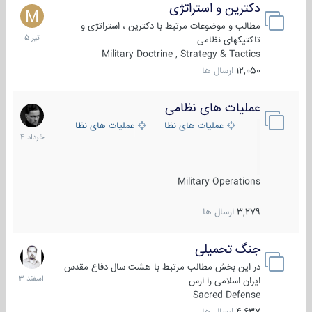
دکترین و استراتژی
27
تیر
مطالب و موضوعات مرتبط با دکترین ، استراتژی و
1405
تاکتیکهای نظامی
Military Doctrine , Strategy & Tactics
12,050
ارسال ها
عملیات های نظامی
5
خرداد
عملیات های نظامی ایران
عملیات های نظامی خارجی
1404
Military Operations
3,279
ارسال ها
جنگ تحمیلی
20
اسفند
در این بخش مطالب مرتبط با هشت سال دفاع مقدس
1403
ایران اسلامی را ارس
Sacred Defense