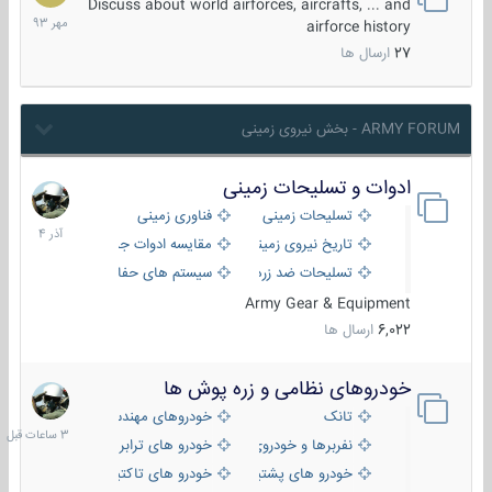
مهر
Discuss about world airforces, aircrafts, ... and
1393
airforce history
27
ارسال ها
ARMY FORUM - بخش نیروی زمینی
ادوات و تسلیحات زمینی
21
آذر
تسلیحات زمینی
فناوری زمینی
1404
تاریخ نیروی زمینی
مقایسه ادوات جنگی
تسلیحات ضد زره
سیستم های حفاظت فعال
Army Gear & Equipment
6,022
ارسال ها
خودروهای نظامی و زره پوش ها
3
ساعات
تانک
خودروهای مهندسی
قبل
نفربرها و خودروی های رزمی پیاده نظام
خودرو های ترابری نظامی
خودرو های پشتیبانی آتش ، شناسایی و ضد تانک
خودرو های تاکتیکی نظامی