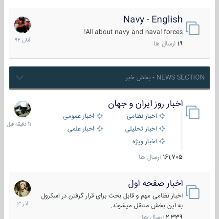
Navy - English
22
آبان
All about navy and naval forces!
1392
19
ارسال ها
NEWS SECTION - بخش خبر
اخبار روز ایران و جهان
11
دقیقه
اخبار نظامی
اخبار عمومی
قبل
اخبار تحلیلی
اخبار علمی
اخبار ویژه
161,705
ارسال ها
اخبار صفحه اول
7
آذر
اخبار نظامی مهم و قابل بحث برای قرار گرفتن در اسکرول
1403
به این بخش منتقل میشوند.
2,339
ارسال ها