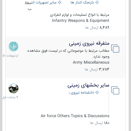
نارنجک انداز ها
سایر تجهیزات انفرادی
مطال
ب
مرتبط با انواع تسلیحات و لوازم انفرادی
Infantry Weapons & Equipment
8,489
ارسال ها
متفرقه نیروی زمینی
27
اردیبهش
مطالب مرتبط با موضوعاتی که در لیست فوق مشاهده
1405
وجود ندارد.
Army Miscellaneous
3,784
ارسال ها
سایر بخشهای زمینی
4
ساعات
دانشنامه نیروی زمینی
قبل
Air force Others Topics & Discussions
180
ارسال ها