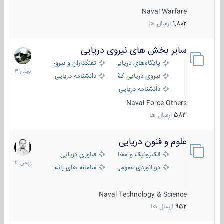
Naval Warfare
1,802
ارسال ها
سایر بخش های نیروی دریایی
22
بهمن
پایگاه‌های دریایی
تفنگداران و نیروهای ویژه‌ی دریایی
1404
نیروی دریایی کشورهای مختلف
دانشنامه دریایی
دانشنامه دریایی کپی
Naval Force Others
583
ارسال ها
علوم و فنون دریایی
6
بهمن
الکترونیک و مخابرات دریایی
فناوری دریایی
1403
دریانوردی عمومی
سامانه های رانشی دریایی
Naval Technology & Science
952
ارسال ها