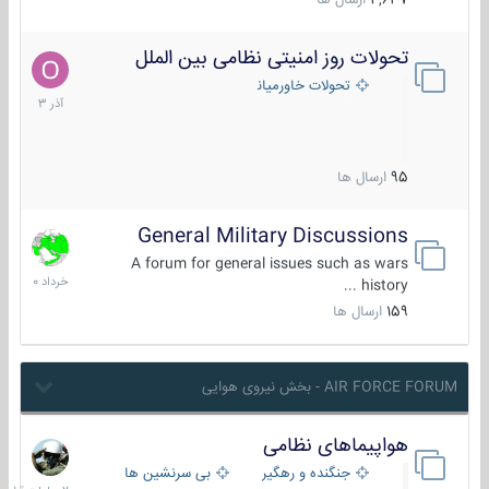
4,637
ارسال ها
تحولات روز امنیتی نظامی بین الملل
21
آذر
تحولات خاورمیانه
1403
95
ارسال ها
General Military Discussions
10
خرداد
A forum for general issues such as wars
1400
history ...
159
ارسال ها
AIR FORCE FORUM - بخش نیروی هوایی
هواپیماهای نظامی
2
ساعات
جنگنده و رهگیر
بی سرنشین ها
قبل