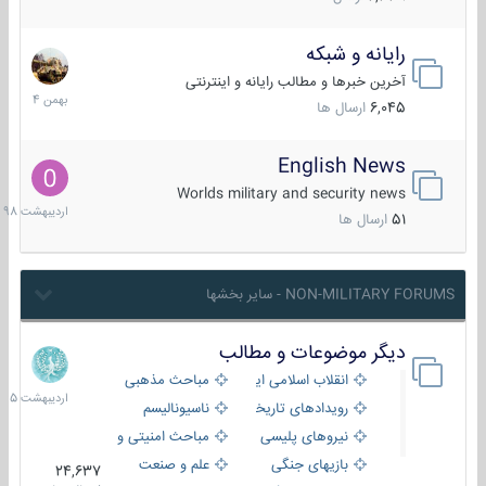
رایانه و شبکه
30
بهمن
آخرین خبرها و مطالب رایانه و اینترنتی
1404
6,045
ارسال ها
English News
10
اردیبهش
Worlds military and security news
1398
51
ارسال ها
NON-MILITARY FORUMS - سایر بخشها
دیگر موضوعات و مطالب
8
اردیبهش
انقلاب اسلامی ایران
مباحث مذهبی
1405
رویدادهای تاریخی و مذهبی
ناسیونالیسم
نیروهای پلیسی
مباحث امنیتی و اطلاعاتی
بازیهای جنگی
علم و صنعت
24,637