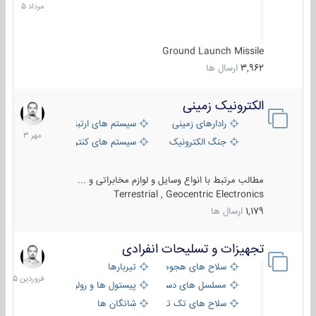
1405
Ground Launch Missile
3,962
ارسال ها
الکترونیک زمینی
1
مهر
رادارهای زمینی
سیستم های ارتباطی و جمع آوری اطلاع
1403
جنگ الکترونیک
سیستم های کنترل آتش و تجهیزات الکتر
مطالب مرتبط با انواع وسایل و لوازم مخابراتی و ...
Terrestrial , Geocentric Electronics
1,179
ارسال ها
تجهیزات و تسلیحات انفرادی
17
فروردین
سلاح های هجومی
تیربارها
1405
مسلسل های دستی
پیستول ها و رولورها
سلاح های تک تیر اندازی
شاتگان ها