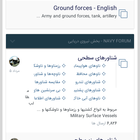
Ground forces - English
Army and ground forces, tank, artillery ...
NAVY FORUM - بخش نیروی دریایی
شناورهای سطحی
2
مرداد
ناوهای هواپیمابر و بالگرد بر
رزمناوها و ناوشکن‌ها
1405
ناوهای محافظ
ناوچه‌ها و شناورهای گشتی
شناورهای تندرو
مقایسه شناورها
شناورهای پشتیبانی
بی سرنشین های دریایی
م
طا
ناوهای آبی خاکی و نیروبر
شناورهای اطلاعاتی و جاسوسی
لب
مربوط به انواع کشتیها و رزمناوها و ناوشکنها و ...
Military Surface Vessels
6,826
ارسال ها