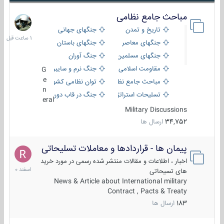
مباحث جامع نظامی
1
ساعت
تاریخ و تمدن
جنگهای جهانی
قبل
جنگهای معاصر
جنگهای باستان
جنگهای مسلمین
جنگ آوران
مقاومت اسلامی
جنگ نرم و سایبری
G
e
مباحث جامع نظامی
توان نظامی کشورها
n
تسلیحات استراتژیک
جنگ در قاب دوربین
eral
Military Discussions
34,752
ارسال ها
پیمان ها - قراردادها و معاملات تسلیحاتی
7
اسفند
اخبار ، اطلاعات و مقالات منتشر شده رسمی در مورد خرید
1400
های تسیحاتی
News & Article about International military
Contract , Pacts & Treaty
183
ارسال ها