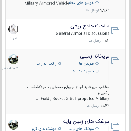
خودرو های محافظت شده
Military Armored Vehicle
9,982
ارسال ها
مباحث جامع زرهی
7
آذر
General Armorial Discussions
1404
984
ارسال ها
توپخانه زمینی
4
ساعات
هویتزر ها
راکت انداز ها
قبل
خمپاره انداز ها
مطالب مربوط به انواع توپهای صحرایی ، خودکششی ،
راکتی و ...
Field , Rocket & Self-propelled Artillery ...
1,842
ارسال ها
موشک های زمین پایه
2
مرداد
موشک های بالستیک
موشک های کروز