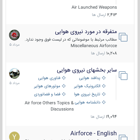
Air Launched Weapons
2,413
ارسال ها
متفرقه در مورد نیروی هوایی
7
مرداد
مطالب مرتبط با موضوعاتی که در لیست فوق وجود ندارد.
1405
Miscellaneous Airforcce
10,208
ارسال ها
سایر بخشهای نیروی هوایی
2
مرداد
پدافند هوایی
فناوری هوایی
1405
الکترونیک هوایی
موتورهای هوایی
تاریخ نیروی هوایی
فضا و فضانوردی
دانشنامه هوایی
Air force Others Topics &
Discussions
19,094
ارسال ها
Airforce - English
15