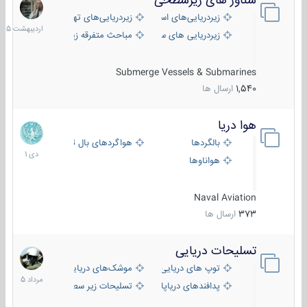
شناور های زیرسطحی
31
اردیبهش
زیردریایی‌های استراتژیک
زیردریایی‌های تهاجمی
1405
زیردریایی های سبک
مباحث متفرقه زیرسطحی
Submerge Vessels & Submarines
1,540
ارسال ها
هوا دریا
12
دی
بالگردها
هواگردهای بال ثابت
1401
هواناوها
Naval Aviation
373
ارسال ها
تسلیحات دریایی
2
مرداد
توپ های دریایی
موشک‌های دریایی
1405
پدافندهای دریاپایه
تسلیحات زیر سطحی