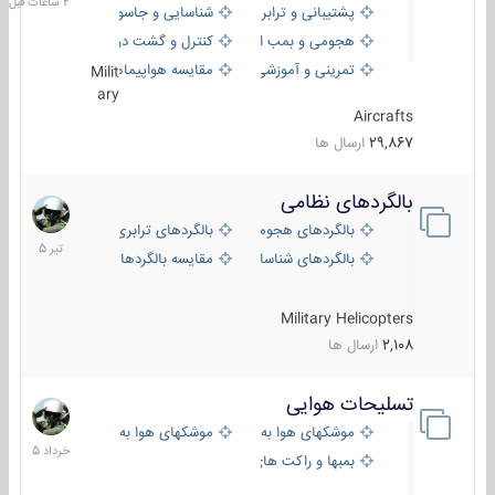
پشتیبانی و ترابری
شناسایی و جاسوسی
هجومی و بمب افکن
کنترل و گشت دریایی
تمرینی و آموزشی
مقایسه هواپیماها
Milit
ary
Aircrafts
29,867
ارسال ها
بالگردهای نظامی
22
تیر
بالگردهای هجومی
بالگردهای ترابری
1405
بالگردهای شناسایی
مقایسه بالگردها
Military Helicopters
2,108
ارسال ها
تسلیحات هوایی
30
خرداد
موشکهای هوا به هوا
موشکهای هوا به سطح
1405
بمبها و راکت های هوایی