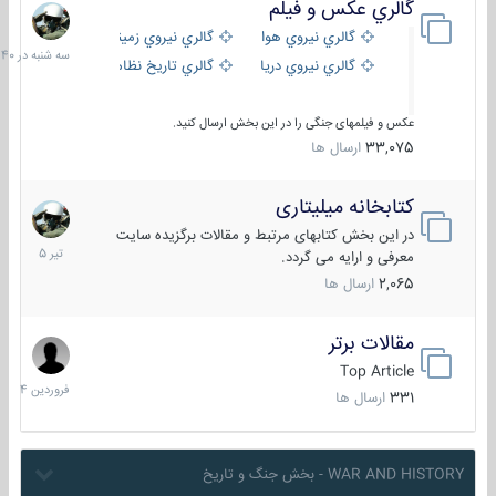
گالري عكس و فيلم
سه
شنبه
گالري نيروي هوايي
گالري نيروي زميني
در
گالري نيروي دريايي
گالري تاریخ نظامی
15:40
عکس و فیلمهای جنگی را در این بخش ارسال کنید.
33,075
ارسال ها
کتابخانه میلیتاری
16
تیر
در این بخش کتابهای مرتبط و مقالات برگزیده سایت
1405
معرفی و ارایه می گردد.
2,065
ارسال ها
مقالات برتر
29
فروردین
Top Article
1404
331
ارسال ها
WAR AND HISTORY - بخش جنگ و تاریخ