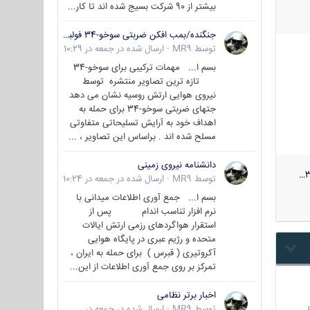
بیشتر از 90 شرکت بسیج شده اند تا کار...
جنگنده/بمب افکن ضربتی سوخو-34 فولبک ( Sukhoi Su-34/Fullback)
توسط
MR9
·
ارسال شده در
جمعه در 10:29
بسم ا... مهمات ترکیبی برای سوخو-34
تازه ترین تصاویر منتشره توسط
نیروی هوایی ارتش روسیه نشان می دهد
جتهای ضربتی سوخو-34 برای حمله به
اهداف خود به آرایش تسلیحاتی متفاوتی
مسلح شده اند . براساس این تصاویر ، ...
دانشنامه نیروی زمینی
3
توسط
MR9
·
ارسال شده در
جمعه در 10:24
بسم ا... جمع آوری اطلاعات میدانی با
نرم افزار تناسب اندام پس از
استقرار هواگردهای رزمی ارتش ایالات
متحده و رژیم عبری در پایگاه هوایی
آکروتیری ( قبرس ) برای حمله به ایران ،
تمرکز بر روی جمع آوری اطلاعات از این...
اخبار برتر نظامی
…
توسط
MR9
·
ارسال شده در
جمعه در