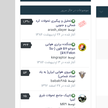
موضوعات در حال مرور
تحلیل و پیگیری تحولات کره
1,390
شمالی و جنوبی
توسط
arash_slayer
آغاز شده در
26 اردیبهشت 1386
جنگنده برتری هوایی
324
سوخو-57 فلون (Su-
57/Felon)
توسط
kingraptor
آغاز شده در
3 اردیبهشت 1386
نیروی هوایی ایران( به یاد
54
استاد شماس)
توسط
babak1985
آغاز شده در
27 اسفند 1392
تاپیک جامع تحولات شرق
75
آسیا
توسط
MR9