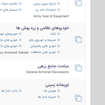
تاریخ نیروی زمینی
مقایسه ادوات 
تسلیحات ضد زره
سیستم های حف
Army Gear & Equipment
خودروهای نظامی و زره پوش ها
تانک
خودروهای مهن
نفربرها و خودروی های رزمی پیاده نظام
خودرو های ترا
خودرو های پشتیبانی آتش ، شناسایی و ضد ت
خودرو های تاک
خودرو های محافظت شده
tary Armored Vehicle
مباحث جامع زرهی
General Armorial Discussions
توپخانه زمینی
هویتزر ها
راکت انداز ها
خمپاره انداز ها