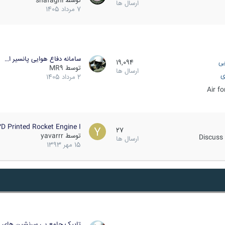
توسط
shafaghi
ارسال ها
7 مرداد 1405
سامانه دفاع هوایی پانسیر ا…
یی
19,094
توسط
MR9
ارسال ها
ی
2 مرداد 1405
Air f
D Printed Rocket Engine I…
27
توسط
yavarrr
Discuss 
ارسال ها
15 مهر 1393
تاپیک جامع بی سرنشین های ز