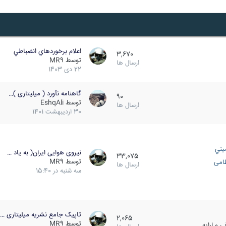
اعلام برخوردهاي انضباطي
3,670
توسط
MR9
ارسال ها
22 دی 1403
گاهنامه نآورد ( میلیتاری )…
90
توسط
EshqAli
ارسال ها
30 اردیبهشت 1401
يني
نیروی هوایی ایران( به یاد …
33,075
توسط
MR9
ظامی
ارسال ها
سه شنبه در 15:40
تاپیک جامع نشریه میلیتاری …
2,065
توسط
MR9
 و ارایه