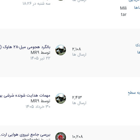
سه شنبه در 18:26
اها
Mili
tar
ری
بالگرد هجومی میل-28 هاوک (…
2,108
ا
توسط
MR9
ارسال ها
22 تیر 1405
به سطح
مهمات هدایت شونده سُرشی یو
2,413
توسط
MR9
ارسال ها
30 خرداد 1405
بررسی جامع نیروی هوایی ارت…
10,208