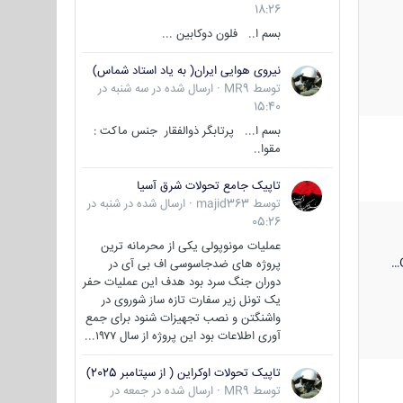
18:26
بسم ا.. فلون دوکابین ...
نیروی هوایی ایران( به یاد استاد شماس)
توسط
MR9
·
ارسال شده در
سه شنبه در
15:40
بسم ا... پرتابگر ذوالفقار جنس ماکت :
مقوا..
تاپیک جامع تحولات شرق آسیا
توسط
majid363
·
ارسال شده در
شنبه در
05:26
عملیات مونوپولی یکی از محرمانه ترین
پروژه های ضدجاسوسی اف بی آی در
دوران جنگ سرد بود هدف این عملیات حفر
یک تونل زیر سفارت تازه ساز شوروی در
واشنگتن و نصب تجهیزات شنود برای جمع
آوری اطلاعات بود این پروژه از سال ۱۹۷۷...
تاپیک تحولات اوکراین ( از سپتامبر 2025)
توسط
MR9
·
ارسال شده در
جمعه در