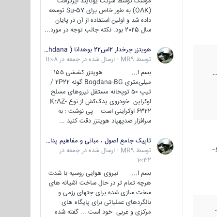
موشک توسط شرکت یونایتد ایرکرافت
(OAK) به طور خاص برای Su-57 توسعه
داده شد و اولین استفاده از آن در پایان
سال 2025 بود. نکته جالب توجه در مورد...
هویتزر چرخدار 2اس22 بوهدانا ( wheeled howitzer 2S22 Bohdana )
توسط
MR9
·
ارسال شده در
جمعه در 11:08
بسم ا... هویتزر کششی ۱۵۵
میلی‌متری Bogdana-BG گونه 2P22 /
تیپ ۵۰ توپخانه مستقل نیروهای مسلح
اوکراین خودروی یدک‌کش از نوع KrAZ-
6322 اوکراینی است پی نوشت : به
سرافزار ضدپهپاد هویتزر دقت کنید ...
تاپیک جامع اصول ، مبانی و مفاهیم پدافند غیر عامل
…
توسط
MR9
·
ارسال شده در
جمعه در
10:32
بسم ا... نیروی هوایی روسیه با شدت
هرچه تمام تر در حال ساخت آشیانه های
سخت سازی شده برای جتهای رزمی و
بالگردهای عملیاتی برای پایگاه های
مرکزی و غربی خود است ... گفته شده