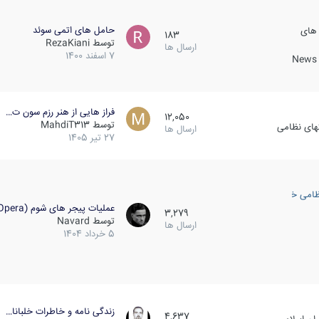
حامل های اتمی سوئد
 های
183
توسط
RezaKiani
ارسال ها
7 اسفند 1400
News &
فراز هایی از هنر رزم سون ت…
12,050
توسط
MahdiT313
کهای نظامی
ارسال ها
27 تیر 1405
ظامی خارجی
عملیات پیجر های شوم (Opera…
3,279
توسط
Navard
ارسال ها
5 خرداد 1404
زندگی نامه و خاطرات خلبانا…
4,637