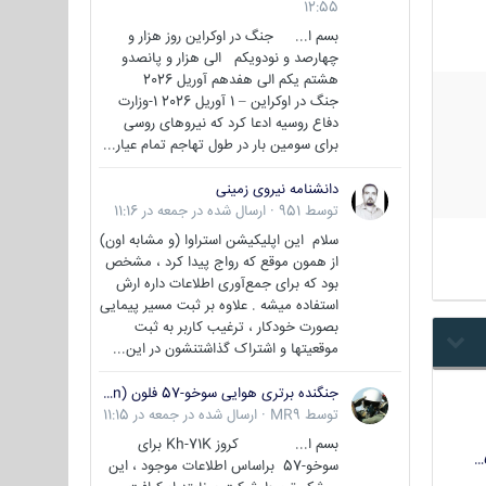
12:55
بسم ا... جنگ در اوکراین روز هزار و
چهارصد و نودویکم الی هزار و پانصدو
هشتم یکم الی هفدهم آوریل 2026
جنگ در اوکراین – 1 آوریل 2026 1-وزارت
دفاع روسیه ادعا کرد که نیروهای روسی
برای سومین بار در طول تهاجم تمام عیار...
دانشنامه نیروی زمینی
توسط
951
·
ارسال شده در
جمعه در 11:16
سلام این اپلیکیشن استراوا (و مشابه اون)
از همون موقع که رواج پیدا کرد ، مشخص
بود که برای جمع‌آوری اطلاعات داره ارش
استفاده میشه . علاوه بر ثبت مسیر پیمایی
بصورت خودکار ، ترغیب کاربر به ثبت
موقعیتها و اشتراک‌ گذاشتنشون در این...
جنگنده برتری هوایی سوخو-57 فلون (Su-57/Felon)
توسط
MR9
·
ارسال شده در
جمعه در 11:15
بسم ا... کروز Kh-71K برای
سوخو-57 براساس اطلاعات موجود ، این