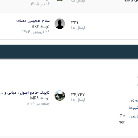
ارسال ها
16 تیر 1405
سلاح هجومی مصاف
331
توسط
ak2
ارسال ها
29 فروردین 1404
تاپیک جامع اصول ، مبانی و …
34,747
توسط
MR9
بری
ارسال ها
جمعه در 10:32
ورها
ربین
Ge
ner