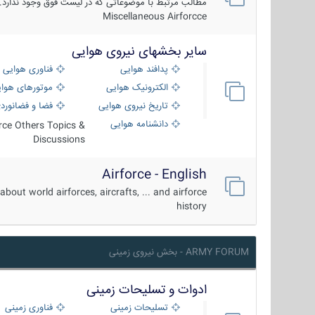
مطالب مرتبط با موضوعاتی که در لیست فوق وجود ندارد.
Miscellaneous Airforcce
سایر بخشهای نیروی هوایی
پدافند هوایی
فناوری هوایی
الکترونیک هوایی
موتورهای هوا
تاریخ نیروی هوایی
فضا و فضانورد
دانشنامه هوایی
orce Others Topics &
Discussions
Airforce - English
about world airforces, aircrafts, ... and airforce
history
ARMY FORUM - بخش نیروی زمینی
ادوات و تسلیحات زمینی
تسلیحات زمینی
فناوری زمینی