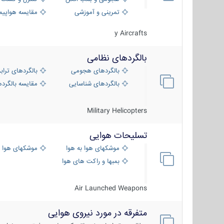
تمرینی و آموزشی
مقایسه هواپیم
y Aircrafts
بالگردهای نظامی
بالگردهای هجومی
بالگردهای تراب
بالگردهای شناسایی
مقایسه بالگرده
Military Helicopters
تسلیحات هوایی
موشکهای هوا به هوا
موشکهای هوا 
بمبها و راکت های هوایی
Air Launched Weapons
متفرقه در مورد نیروی هوایی