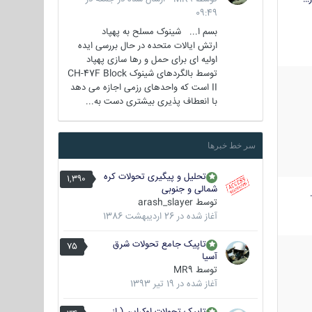
09:49
بسم ا... شینوک مسلح به پهپاد
ارتش ایالات متحده در حال بررسی ایده
اولیه ای برای حمل و رها سازی پهپاد
توسط بالگردهای شینوک CH-47F Block
II است که واحدهای رزمی اجازه می دهد
با انعطاف پذیری بیشتری دست به...
سر خط خبرها
تحلیل و پیگیری تحولات کره
1,390
شمالی و جنوبی
توسط
arash_slayer
آغاز شده در
26 اردیبهشت 1386
تاپیک جامع تحولات شرق
75
آسیا
توسط
MR9
آغاز شده در
19 تیر 1393
تاپیک تحولات اوکراین ( از