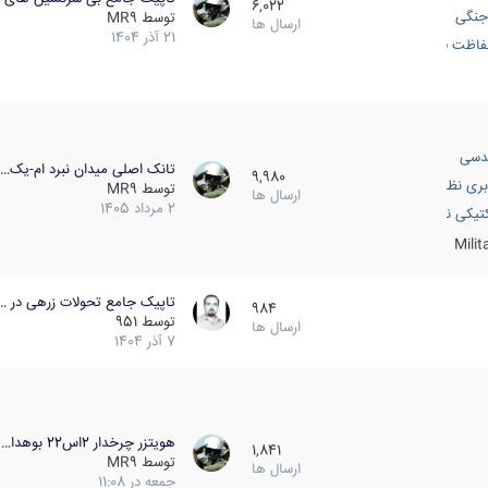
6,022
جنگی
توسط
MR9
ارسال ها
21 آذر 1404
اظت فعال
دسی
تانک اصلی میدان نبرد ام-یک…
9,980
بری نظامی
توسط
MR9
ارسال ها
2 مرداد 1405
انک
تیکی نظامی
Mili
تاپیک جامع تحولات زرهی در …
984
توسط
951
ارسال ها
7 آذر 1404
هویتزر چرخدار 2اس22 بوهدا…
1,841
توسط
MR9
ارسال ها
جمعه در 11:08