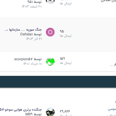
ان اسلامی
توسط
951
ارسال ها
20 اسفند 1403
جنگ سوریه .... سازمانها ،…
95
توسط
Oshida1
ارسال ها
21 آذر 1403
159
توسط
scorpion57
ارسال ها
10 خرداد 1400
A
سوسی
جنگنده برتری هوایی سوخو-57…
29,866
توسط
MR9
ریایی
ارسال ها