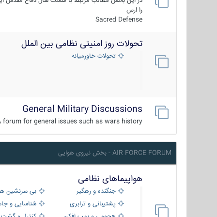
در این بخش مطالب مرتبط با هشت سال دفاع مقدس ایر
را ارس
Sacred Defense
تحولات روز امنیتی نظامی بین الملل
تحولات خاورمیانه
General Military Discussions
 forum for general issues such as wars history ...
AIR FORCE FORUM - بخش نیروی هوایی
هواپیماهای نظامی
جنگنده و رهگیر
بی سرنشین ها
پشتیبانی و ترابری
شناسایی و جا
هجومی و بمب افکن
کنترل و گشت د