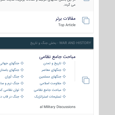
می گردد.
مقالات برتر
Top Article
WAR AND HISTORY - بخش جنگ و تاریخ
مباحث جامع نظامی
تاریخ و تمدن
جنگهای جهانی
جنگهای معاصر
جنگهای باستان
جنگهای مسلمین
جنگ آوران
مقاومت اسلامی
جنگ نرم و سای
مباحث جامع نظامی
توان نظامی کش
تسلیحات استراتژیک
جنگ در قاب دو
al Military Discussions