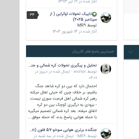
آغاز شده در
19 تیر 1393
تاپیک تحولات اوکراین ( از
34
سپتامبر 2025)
توسط
MR9
آغاز شده در
14 شهریور 1404
جدیدترین پاسخ های کاربران
تحلیل و پیگیری تحولات کره شمالی و جنوبی
توسط
worior
·
ارسال شده در
دیروز در
06:01
احتمال دارد که بین دو کره شاهد جنگ
باشیم، بر خلاف چین که خیلی تعلل میکنه
رهبر کره شمالی اهل فرصت سوزی نیست:
- بزودی یه درگیری کوچک بین دو کره
اتفاق میفته. بعد کره شمالی تصمیم میگیره
با حمله هوایی پاسخ بده، که حمله موفق...
جنگنده برتری هوایی سوخو-57 فلون (Su-57/Felon)
توسط
MR9
·
ارسال شده در
سه شنبه در