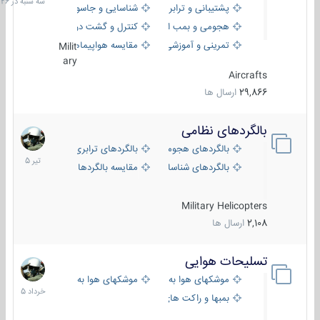
پشتیبانی و ترابری
شناسایی و جاسوسی
18:26
هجومی و بمب افکن
کنترل و گشت دریایی
تمرینی و آموزشی
مقایسه هواپیماها
Milit
ary
Aircrafts
29,866
ارسال ها
بالگردهای نظامی
22
تیر
بالگردهای هجومی
بالگردهای ترابری
1405
بالگردهای شناسایی
مقایسه بالگردها
Military Helicopters
2,108
ارسال ها
تسلیحات هوایی
30
خرداد
موشکهای هوا به هوا
موشکهای هوا به سطح
1405
بمبها و راکت های هوایی