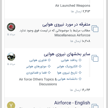
Air Launched Weapons
2,413
ارسال ها
متفرقه در مورد نیروی هوایی
7
مرداد
مطالب مرتبط با موضوعاتی که در لیست فوق وجود ندارد.
1405
Miscellaneous Airforcce
10,208
ارسال ها
سایر بخشهای نیروی هوایی
2
مرداد
پدافند هوایی
فناوری هوایی
1405
الکترونیک هوایی
موتورهای هوایی
تاریخ نیروی هوایی
فضا و فضانوردی
دانشنامه هوایی
Air force Others Topics &
Discussions
19,094
ارسال ها
Airforce - English
15