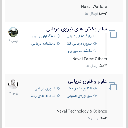
Naval Warfare
1,802
ارسال ها
سایر بخش های نیروی دریایی
22
بهمن
پایگاه‌های دریایی
تفنگداران و نیروهای ویژه‌ی دریایی
1404
نیروی دریایی کشورهای مختلف
دانشنامه دریایی
دانشنامه دریایی کپی
Naval Force Others
583
ارسال ها
علوم و فنون دریایی
6
بهمن
الکترونیک و مخابرات دریایی
فناوری دریایی
1403
دریانوردی عمومی
سامانه های رانشی دریایی
Naval Technology & Science
952
ارسال ها