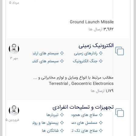
1405
Ground Launch Missile
3,962
ارسال ها
الکترونیک زمینی
1
مهر
رادارهای زمینی
سیستم های ارتباطی و جمع آوری اطلاع
1403
جنگ الکترونیک
سیستم های کنترل آتش و تجهیزات الکتر
مطالب مرتبط با انواع وسایل و لوازم مخابراتی و ...
Terrestrial , Geocentric Electronics
1,179
ارسال ها
تجهیزات و تسلیحات انفرادی
17
فروردین
سلاح های هجومی
تیربارها
1405
مسلسل های دستی
پیستول ها و رولورها
سلاح های تک تیر اندازی
شاتگان ها