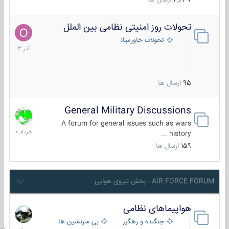
4,637
ارسال ها
تحولات روز امنیتی نظامی بین الملل
21
آذر
تحولات خاورمیانه
1403
95
ارسال ها
General Military Discussions
10
خرداد
A forum for general issues such as wars
1400
history ...
159
ارسال ها
AIR FORCE FORUM - بخش نیروی هوایی
هواپیماهای نظامی
سه
شنبه
جنگنده و رهگیر
بی سرنشین ها
در