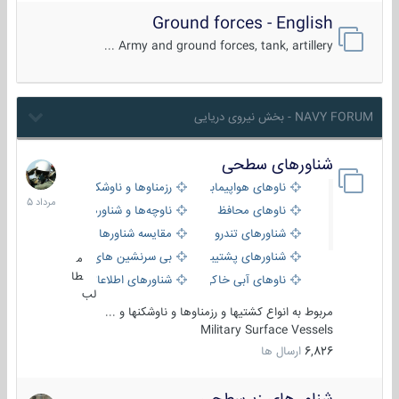
Ground forces - English
Army and ground forces, tank, artillery ...
NAVY FORUM - بخش نیروی دریایی
شناورهای سطحی
2
مرداد
ناوهای هواپیمابر و بالگرد بر
رزمناوها و ناوشکن‌ها
1405
ناوهای محافظ
ناوچه‌ها و شناورهای گشتی
شناورهای تندرو
مقایسه شناورها
شناورهای پشتیبانی
بی سرنشین های دریایی
م
طا
ناوهای آبی خاکی و نیروبر
شناورهای اطلاعاتی و جاسوسی
لب
مربوط به انواع کشتیها و رزمناوها و ناوشکنها و ...
Military Surface Vessels
6,826
ارسال ها