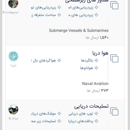
شناور های زیرسطحی
31
اردیبهش
زیردریایی‌های استراتژیک
زیردریایی‌های تهاجمی
1405
زیردریایی های سبک
مباحث متفرقه زیرسطحی
Submerge Vessels & Submarines
1,540
ارسال ها
هوا دریا
12
دی
بالگردها
هواگردهای بال ثابت
1401
هواناوها
Naval Aviation
373
ارسال ها
تسلیحات دریایی
2
مرداد
توپ های دریایی
موشک‌های دریایی
1405
پدافندهای دریاپایه
تسلیحات زیر سطحی