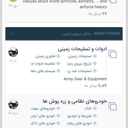
مهر
Discuss about world airforces, aircrafts, ... and
1393
airforce history
27
ارسال ها
ARMY FORUM - بخش نیروی زمینی
ادوات و تسلیحات زمینی
21
آذر
تسلیحات زمینی
فناوری زمینی
1404
تاریخ نیروی زمینی
مقایسه ادوات جنگی
تسلیحات ضد زره
سیستم های حفاظت فعال
Army Gear & Equipment
6,022
ارسال ها
خودروهای نظامی و زره پوش ها
2
مرداد
تانک
خودروهای مهندسی
1405
نفربرها و خودروی های رزمی پیاده نظام
خودرو های ترابری نظامی
خودرو های پشتیبانی آتش ، شناسایی و ضد تانک
خودرو های تاکتیکی نظامی