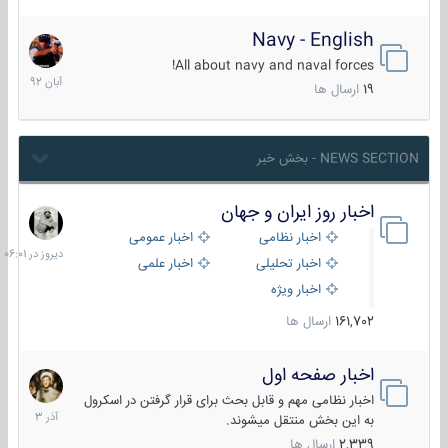
Navy - English
22
آبان
All about navy and naval forces!
1392
19
ارسال ها
NEWS SECTION - بخش خبر
اخبار روز ایران و جهان
دیروز
در
اخبار نظامی
اخبار عمومی
06:01
اخبار تحلیلی
اخبار علمی
اخبار ویژه
161,702
ارسال ها
اخبار صفحه اول
7
آذر
اخبار نظامی مهم و قابل بحث برای قرار گرفتن در اسکرول
1403
به این بخش منتقل میشوند.
2,339
ارسال ها