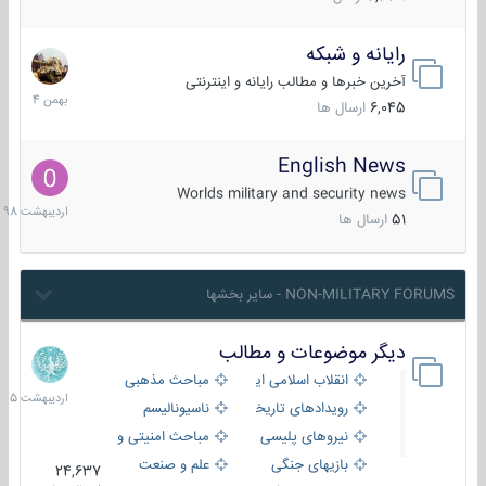
رایانه و شبکه
30
بهمن
آخرین خبرها و مطالب رایانه و اینترنتی
1404
6,045
ارسال ها
English News
10
اردیبهش
Worlds military and security news
1398
51
ارسال ها
NON-MILITARY FORUMS - سایر بخشها
دیگر موضوعات و مطالب
8
اردیبهش
انقلاب اسلامی ایران
مباحث مذهبی
1405
رویدادهای تاریخی و مذهبی
ناسیونالیسم
نیروهای پلیسی
مباحث امنیتی و اطلاعاتی
بازیهای جنگی
علم و صنعت
24,637