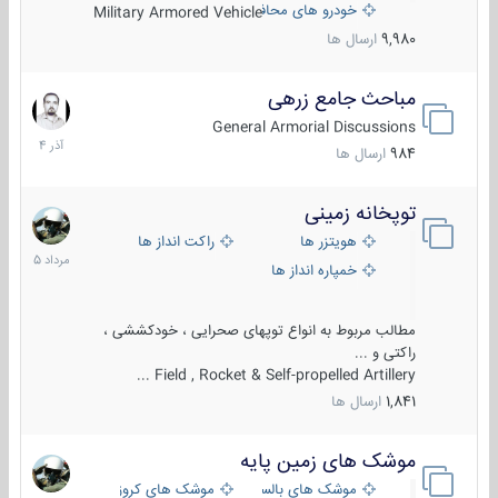
خودرو های محافظت شده
Military Armored Vehicle
9,980
ارسال ها
مباحث جامع زرهی
7
آذر
General Armorial Discussions
1404
984
ارسال ها
توپخانه زمینی
9
مرداد
هویتزر ها
راکت انداز ها
1405
خمپاره انداز ها
مطالب مربوط به انواع توپهای صحرایی ، خودکششی ،
راکتی و ...
Field , Rocket & Self-propelled Artillery ...
1,841
ارسال ها
موشک های زمین پایه
2
مرداد
موشک های بالستیک
موشک های کروز