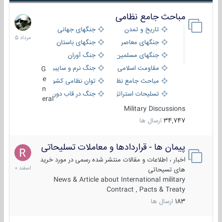
مباحث جامع نظامی
9
مرداد
تاریخ و تمدن
جنگهای جهانی
1405
جنگهای معاصر
جنگهای باستان
جنگهای مسلمین
جنگ آوران
مقاومت اسلامی
جنگ نرم و سایبری
G
e
مباحث جامع نظامی
توان نظامی کشورها
n
تسلیحات استراتژیک
جنگ در قاب دوربین
eral
Military Discussions
34,747
ارسال ها
پیمان ها - قراردادها و معاملات تسلیحاتی
7
اسفند
اخبار ، اطلاعات و مقالات منتشر شده رسمی در مورد خرید
1400
های تسیحاتی
News & Article about International military
Contract , Pacts & Treaty
183
ارسال ها