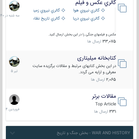
گالري عكس و فيلم
سه
شنبه
گالري نيروي هوايي
گالري نيروي زميني
در
گالري نيروي دريايي
گالري تاریخ نظامی
15:40
عکس و فیلمهای جنگی را در این بخش ارسال کنید.
33,075
ارسال ها
کتابخانه میلیتاری
16
تیر
در این بخش کتابهای مرتبط و مقالات برگزیده سایت
1405
معرفی و ارایه می گردد.
2,065
ارسال ها
مقالات برتر
29
فروردین
Top Article
1404
331
ارسال ها
WAR AND HISTORY - بخش جنگ و تاریخ