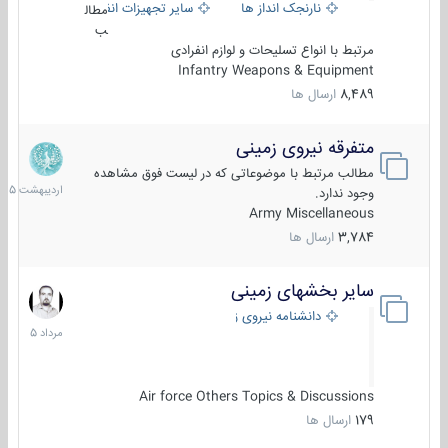
نارنجک انداز ها
سایر تجهیزات انفرادی
مطال
ب
مرتبط با انواع تسلیحات و لوازم انفرادی
Infantry Weapons & Equipment
8,489
ارسال ها
متفرقه نیروی زمینی
27
اردیبهش
مطالب مرتبط با موضوعاتی که در لیست فوق مشاهده
1405
وجود ندارد.
Army Miscellaneous
3,784
ارسال ها
سایر بخشهای زمینی
9
مرداد
دانشنامه نیروی زمینی
1405
Air force Others Topics & Discussions
179
ارسال ها