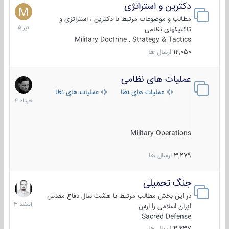
دکترین و استراتژی
27
تیر
مطالب و موضوعات مرتبط با دکترین ، استراتژی و
1405
تاکتیکهای نظامی
Military Doctrine , Strategy & Tactics
12,050
ارسال ها
عملیات های نظامی
5
خرداد
عملیات های نظامی ایران
عملیات های نظامی خارجی
1404
Military Operations
3,279
ارسال ها
جنگ تحمیلی
20
اسفند
در این بخش مطالب مرتبط با هشت سال دفاع مقدس
1403
ایران اسلامی را ارس
Sacred Defense