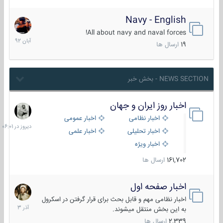
Navy - English
22
آبان
All about navy and naval forces!
1392
19
ارسال ها
NEWS SECTION - بخش خبر
اخبار روز ایران و جهان
دیروز
در
اخبار نظامی
اخبار عمومی
06:01
اخبار تحلیلی
اخبار علمی
اخبار ویژه
161,702
ارسال ها
اخبار صفحه اول
7
آذر
اخبار نظامی مهم و قابل بحث برای قرار گرفتن در اسکرول
1403
به این بخش منتقل میشوند.
2,339
ارسال ها