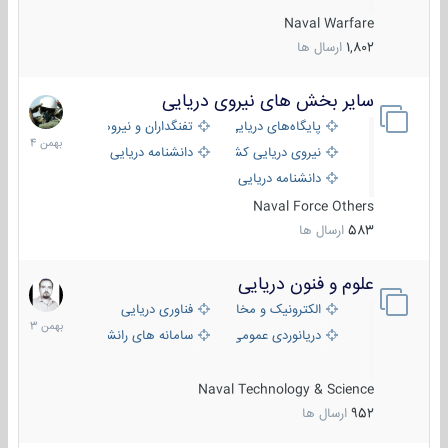
Naval Warfare
1,802
ارسال ها
سایر بخش های نیروی دریایی
22
بهمن
پایگاه‌های دریایی
تفنگداران و نیروهای ویژه‌ی دریایی
1404
نیروی دریایی کشورهای مختلف
دانشنامه دریایی
دانشنامه دریایی کپی
Naval Force Others
583
ارسال ها
علوم و فنون دریایی
6
بهمن
الکترونیک و مخابرات دریایی
فناوری دریایی
1403
دریانوردی عمومی
سامانه های رانشی دریایی
Naval Technology & Science
952
ارسال ها