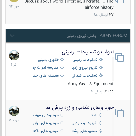
مهر
Discuss about world airforces, aircrafts, ... and
1393
airforce history
27
ارسال ها
ARMY FORUM - بخش نیروی زمینی
ادوات و تسلیحات زمینی
21
آذر
تسلیحات زمینی
فناوری زمینی
1404
تاریخ نیروی زمینی
مقایسه ادوات جنگی
تسلیحات ضد زره
سیستم های حفاظت فعال
Army Gear & Equipment
6,022
ارسال ها
خودروهای نظامی و زره پوش ها
2
مرداد
تانک
خودروهای مهندسی
1405
نفربرها و خودروی های رزمی پیاده نظام
خودرو های ترابری نظامی
خودرو های پشتیبانی آتش ، شناسایی و ضد تانک
خودرو های تاکتیکی نظامی