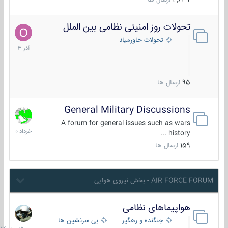
4,637
ارسال ها
تحولات روز امنیتی نظامی بین الملل
21
آذر
تحولات خاورمیانه
1403
95
ارسال ها
General Military Discussions
10
خرداد
A forum for general issues such as wars
1400
history ...
159
ارسال ها
AIR FORCE FORUM - بخش نیروی هوایی
هواپیماهای نظامی
سه
شنبه
جنگنده و رهگیر
بی سرنشین ها
در