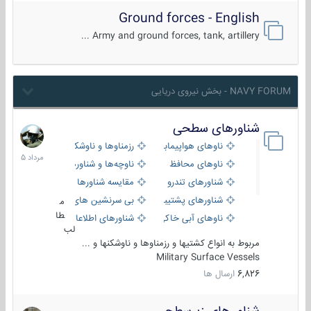
Ground forces - English
Army and ground forces, tank, artillery ...
NAVY FORUM - بخش نیروی دریایی
شناورهای سطحی
2
مرداد
ناوهای هواپیمابر و بالگرد بر
رزمناوها و ناوشکن‌ها
1405
ناوهای محافظ
ناوچه‌ها و شناورهای گشتی
شناورهای تندرو
مقایسه شناورها
شناورهای پشتیبانی
بی سرنشین های دریایی
م
طا
ناوهای آبی خاکی و نیروبر
شناورهای اطلاعاتی و جاسوسی
لب
مربوط به انواع کشتیها و رزمناوها و ناوشکنها و ...
Military Surface Vessels
6,826
ارسال ها