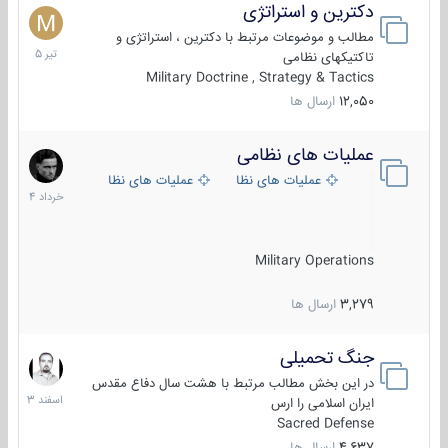
دکترین و استراتژی
27
تیر
مطالب و موضوعات مرتبط با دکترین ، استراتژی و
1405
تاکتیکهای نظامی
Military Doctrine , Strategy & Tactics
12,050
ارسال ها
عملیات های نظامی
5
خرداد
عملیات های نظامی ایران
عملیات های نظامی خارجی
1404
Military Operations
3,279
ارسال ها
جنگ تحمیلی
20
اسفند
در این بخش مطالب مرتبط با هشت سال دفاع مقدس
1403
ایران اسلامی را ارس
Sacred Defense