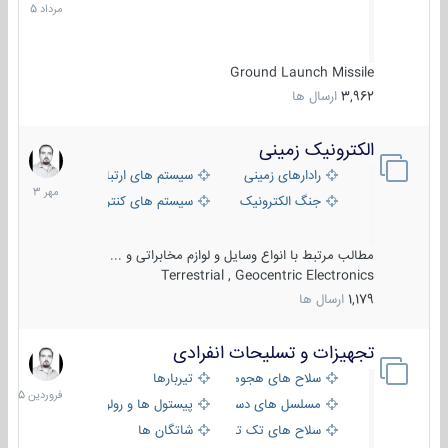
1405
Ground Launch Missile
3,962
ارسال ها
الکترونیک زمینی
1
مهر
رادارهای زمینی
سیستم های ارتباطی و جمع آوری اطلاع
1403
جنگ الکترونیک
سیستم های کنترل آتش و تجهیزات الکتر
مطالب مرتبط با انواع وسایل و لوازم مخابراتی و ...
Terrestrial , Geocentric Electronics
1,179
ارسال ها
تجهیزات و تسلیحات انفرادی
17
فروردین
سلاح های هجومی
تیربارها
1405
مسلسل های دستی
پیستول ها و رولورها
سلاح های تک تیر اندازی
شاتگان ها