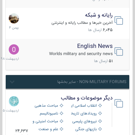
رایانه و شبکه
30
بهمن
آخرین خبرها و مطالب رایانه و اینترنتی
1404
6,045
ارسال ها
English News
10
اردیبهش
Worlds military and security news
1398
51
ارسال ها
NON-MILITARY FORUMS - سایر بخشها
دیگر موضوعات و مطالب
8
اردیبهش
انقلاب اسلامی ایران
مباحث مذهبی
1405
رویدادهای تاریخی و مذهبی
ناسیونالیسم
نیروهای پلیسی
مباحث امنیتی و اطلاعاتی
بازیهای جنگی
علم و صنعت
24,637