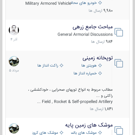
خودرو های محافظت شده
Military Armored Vehicle
9,980
ارسال ها
مباحث جامع زرهی
7
آذر
General Armorial Discussions
1404
984
ارسال ها
توپخانه زمینی
9
مرداد
هویتزر ها
راکت انداز ها
1405
خمپاره انداز ها
مطالب مربوط به انواع توپهای صحرایی ، خودکششی ،
راکتی و ...
Field , Rocket & Self-propelled Artillery ...
1,841
ارسال ها
موشک های زمین پایه
2
مرداد
موشک های بالستیک
موشک های کروز