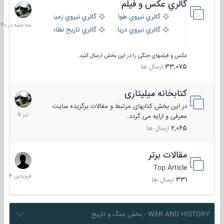
گالري عكس و فيلم
سه
شنبه
گالري نيروي هوايي
گالري نيروي زميني
در
گالري نيروي دريايي
گالري تاریخ نظامی
15:40
عکس و فیلمهای جنگی را در این بخش ارسال کنید.
33,075
ارسال ها
کتابخانه میلیتاری
16
تیر
در این بخش کتابهای مرتبط و مقالات برگزیده سایت
1405
معرفی و ارایه می گردد.
2,065
ارسال ها
مقالات برتر
29
فروردین
Top Article
1404
331
ارسال ها
WAR AND HISTORY - بخش جنگ و تاریخ