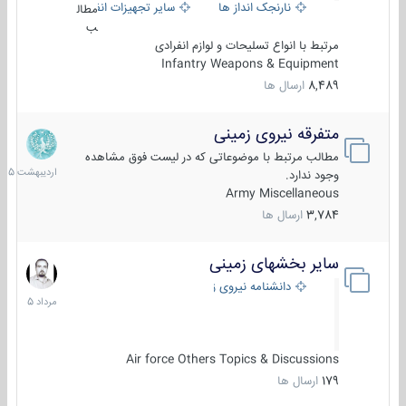
نارنجک انداز ها
سایر تجهیزات انفرادی
مطال
ب
مرتبط با انواع تسلیحات و لوازم انفرادی
Infantry Weapons & Equipment
8,489
ارسال ها
متفرقه نیروی زمینی
27
اردیبهش
مطالب مرتبط با موضوعاتی که در لیست فوق مشاهده
1405
وجود ندارد.
Army Miscellaneous
3,784
ارسال ها
سایر بخشهای زمینی
9
مرداد
دانشنامه نیروی زمینی
1405
Air force Others Topics & Discussions
179
ارسال ها