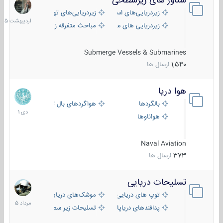
شناور های زیرسطحی
31
اردیبهش
زیردریایی‌های استراتژیک
زیردریایی‌های تهاجمی
1405
زیردریایی های سبک
مباحث متفرقه زیرسطحی
Submerge Vessels & Submarines
1,540
ارسال ها
هوا دریا
12
دی
بالگردها
هواگردهای بال ثابت
1401
هواناوها
Naval Aviation
373
ارسال ها
تسلیحات دریایی
2
مرداد
توپ های دریایی
موشک‌های دریایی
1405
پدافندهای دریاپایه
تسلیحات زیر سطحی