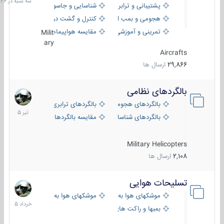
پشتیبانی و ترابری
شناسایی و جاسوسی
18:26
هجومی و بمب افکن
کنترل و گشت دریایی
تمرینی و آموزشی
مقایسه هواپیماها
Milit
ary
Aircrafts
29,866
ارسال ها
بالگردهای نظامی
22
تیر
بالگردهای هجومی
بالگردهای ترابری
1405
بالگردهای شناسایی
مقایسه بالگردها
Military Helicopters
2,108
ارسال ها
تسلیحات هوایی
30
خرداد
موشکهای هوا به هوا
موشکهای هوا به سطح
1405
بمبها و راکت های هوایی