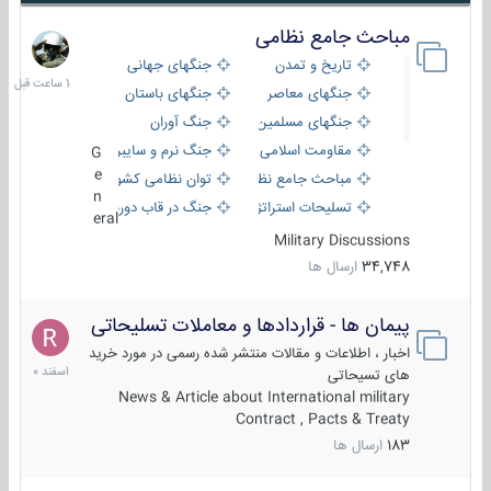
مباحث جامع نظامی
1
ساعت
تاریخ و تمدن
جنگهای جهانی
قبل
جنگهای معاصر
جنگهای باستان
جنگهای مسلمین
جنگ آوران
مقاومت اسلامی
جنگ نرم و سایبری
G
e
مباحث جامع نظامی
توان نظامی کشورها
n
تسلیحات استراتژیک
جنگ در قاب دوربین
eral
Military Discussions
34,748
ارسال ها
پیمان ها - قراردادها و معاملات تسلیحاتی
7
اسفند
اخبار ، اطلاعات و مقالات منتشر شده رسمی در مورد خرید
1400
های تسیحاتی
News & Article about International military
Contract , Pacts & Treaty
183
ارسال ها