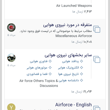
Air Launched Weapons
2,413
ارسال ها
متفرقه در مورد نیروی هوایی
7
مرداد
مطالب مرتبط با موضوعاتی که در لیست فوق وجود ندارد.
1405
Miscellaneous Airforcce
10,208
ارسال ها
سایر بخشهای نیروی هوایی
2
مرداد
پدافند هوایی
فناوری هوایی
1405
الکترونیک هوایی
موتورهای هوایی
تاریخ نیروی هوایی
فضا و فضانوردی
دانشنامه هوایی
Air force Others Topics &
Discussions
19,094
ارسال ها
Airforce - English
15