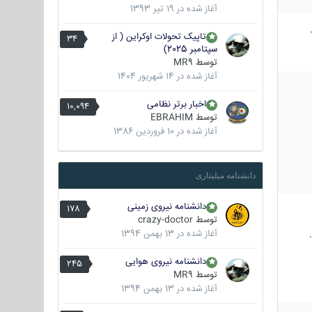
آغاز شده در
19 تیر 1393
تاپیک تحولات اوکراین ( از
34
سپتامبر 2025)
توسط
MR9
آغاز شده در
14 شهریور 1404
اخبار برتر نظامی
10,094
توسط
EBRAHIM
آغاز شده در
10 فروردین 1386
دانشنامه میلیتاری
دانشنامه نیروی زمینی
178
توسط
crazy-doctor
آغاز شده در
13 بهمن 1394
دانشنامه نیروی هوایی
245
توسط
MR9
آغاز شده در
13 بهمن 1394