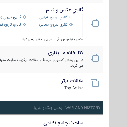
گالري عكس و فيلم
گالري نيروي هوايي
گالري نيروي زم
گالري نيروي دريايي
گالري تاریخ ن
عکس و فیلمهای جنگی را در این بخش ارسال کنید.
کتابخانه میلیتاری
در این بخش کتابهای مرتبط و مقالات برگزیده سایت معرفی
می گردد.
مقالات برتر
Top Article
WAR AND HISTORY - بخش جنگ و تاریخ
مباحث جامع نظامی