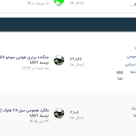
ارسال ها
10 خرداد 1400
A
سوسی
جنگنده برتری هوایی سوخو-57…
29,866
توسط
MR9
ریایی
ارسال ها
سه شنبه در 18:26
اها
Mili
tar
ری
بالگرد هجومی میل-28 هاوک (…
2,108
ا
توسط
MR9
ارسال ها
22 تیر 1405