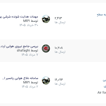
به سطح
مهمات هدایت شونده سُرشی یو
2,413
توسط
MR9
ارسال ها
30 خرداد 1405
بررسی جامع نیروی هوایی ارت…
10,208
توسط
shafaghi
ارسال ها
7 مرداد 1405
سامانه دفاع هوایی پانسیر ا…
یی
19,094
توسط
MR9
ارسال ها
ی
2 مرداد 1405
Air f