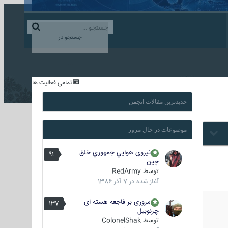
ورود به حساب کاربری
ایجاد حساب کاربری
جستجو در
...
تمامی فعالیت ها
جدیدترین مقالات انجمن
موضوعات در حال مرور
نيروي هوايي جمهوري خلق
91
چين
توسط
RedArmy
آغاز شده در
7 آذر 1386
مروری بر فاجعه هسته ای
137
چرنوبیل
توسط
ColonelShak