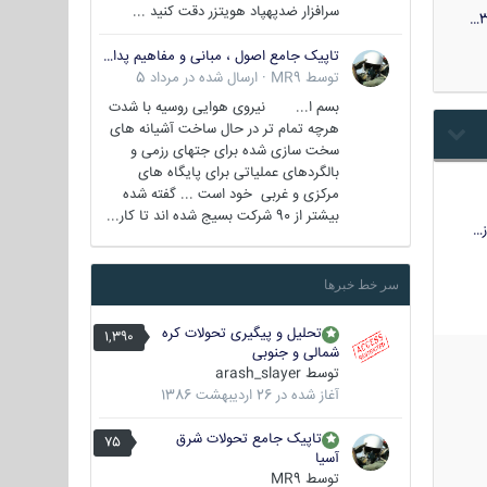
سرافزار ضدپهپاد هویتزر دقت کنید ...
3
تاپیک جامع اصول ، مبانی و مفاهیم پدافند غیر عامل
توسط
MR9
·
ارسال شده در
مرداد 5
بسم ا... نیروی هوایی روسیه با شدت
هرچه تمام تر در حال ساخت آشیانه های
سخت سازی شده برای جتهای رزمی و
بالگردهای عملیاتی برای پایگاه های
مرکزی و غربی خود است ... گفته شده
بیشتر از 90 شرکت بسیج شده اند تا کار...
…
سر خط خبرها
تحلیل و پیگیری تحولات کره
1,390
شمالی و جنوبی
توسط
arash_slayer
آغاز شده در
26 اردیبهشت 1386
تاپیک جامع تحولات شرق
75
آسیا
توسط
MR9