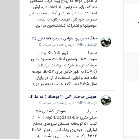
از همون موقع که رواج پیدا کرد ، مشخص
بود که برای جمع‌آوری اطلاعات داره ارش
استفاده میشه . علاوه بر ثبت مسیر پیمایی
بصورت خودکار ، ترغیب کاربر به ثبت
…
موقعیتها و اشتراک‌ گذاشتنشون در این...
جنگنده برتری هوایی سوخو-57 فلون (Su-57/Felon)
توسط
MR9
·
ارسال شده در
مرداد 5
بسم ا... کروز Kh-71K برای
سوخو-57 براساس اطلاعات موجود ، این
موشک توسط شرکت یونایتد ایرکرافت
(OAK) به طور خاص برای Su-57 توسعه
داده شد و اولین استفاده از آن در پایان
سال 2025 بود. نکته جالب توجه در مورد...
هویتزر چرخدار 2اس22 بوهدانا ( wheeled howitzer 2S22 Bohdana )
توسط
MR9
·
ارسال شده در
مرداد 5
بسم ا... هویتزر کششی ۱۵۵
میلی‌متری Bogdana-BG گونه 2P22 /
تیپ ۵۰ توپخانه مستقل نیروهای مسلح
اوکراین خودروی یدک‌کش از نوع KrAZ-
6322 اوکراینی است پی نوشت : به