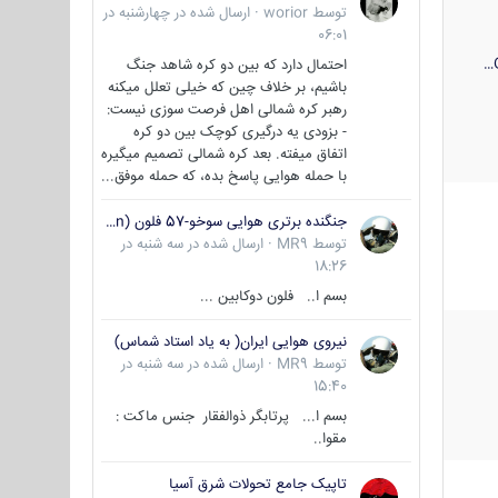
توسط
worior
·
ارسال شده در
چهارشنبه در
06:01
احتمال دارد که بین دو کره شاهد جنگ
باشیم، بر خلاف چین که خیلی تعلل میکنه
رهبر کره شمالی اهل فرصت سوزی نیست:
- بزودی یه درگیری کوچک بین دو کره
اتفاق میفته. بعد کره شمالی تصمیم میگیره
با حمله هوایی پاسخ بده، که حمله موفق...
جنگنده برتری هوایی سوخو-57 فلون (Su-57/Felon)
توسط
MR9
·
ارسال شده در
سه شنبه در
18:26
بسم ا.. فلون دوکابین ...
نیروی هوایی ایران( به یاد استاد شماس)
توسط
MR9
·
ارسال شده در
سه شنبه در
15:40
بسم ا... پرتابگر ذوالفقار جنس ماکت :
مقوا..
تاپیک جامع تحولات شرق آسیا