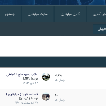
ران آنلاین
گالری میلیتاری
سایت میلیتاری
جستجو
ربران
اعلام برخوردهاي انضباطي
3,670
توسط
MR9
ارسال ها
22 دی 1403
گاهنامه نآورد ( میلیتاری )…
90
توسط
EshqAli
ارسال ها
30 اردیبهشت 1401