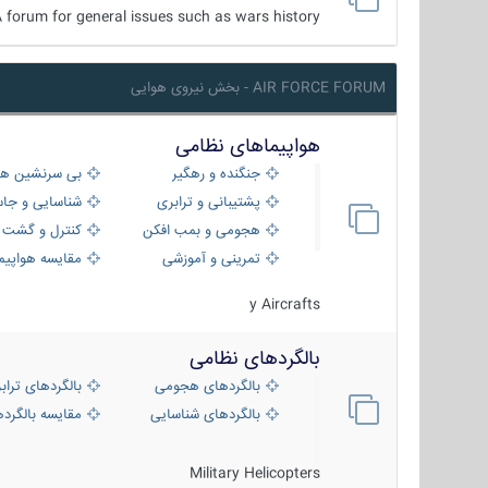
 forum for general issues such as wars history ...
AIR FORCE FORUM - بخش نیروی هوایی
هواپیماهای نظامی
جنگنده و رهگیر
بی سرنشین ها
پشتیبانی و ترابری
شناسایی و جا
هجومی و بمب افکن
کنترل و گشت د
تمرینی و آموزشی
مقایسه هواپیم
y Aircrafts
بالگردهای نظامی
بالگردهای هجومی
بالگردهای تراب
بالگردهای شناسایی
مقایسه بالگرده
Military Helicopters