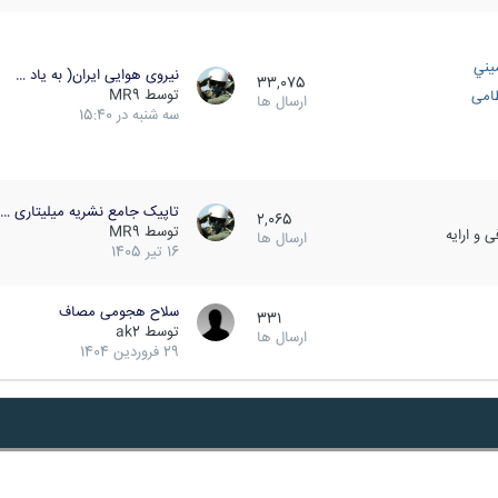
يني
نیروی هوایی ایران( به یاد …
33,075
توسط
MR9
ظامی
ارسال ها
سه شنبه در 15:40
تاپیک جامع نشریه میلیتاری …
2,065
توسط
MR9
 و ارایه
ارسال ها
16 تیر 1405
سلاح هجومی مصاف
331
توسط
ak2
ارسال ها
29 فروردین 1404