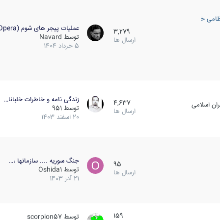
ظامی خارجی
عملیات پیجر های شوم (Opera…
3,279
توسط
Navard
ارسال ها
5 خرداد 1404
زندگی نامه و خاطرات خلبانا…
4,637
ان اسلامی
توسط
951
ارسال ها
20 اسفند 1403
جنگ سوریه .... سازمانها ،…
95
توسط
Oshida1
ارسال ها
21 آذر 1403
159
توسط
scorpion57