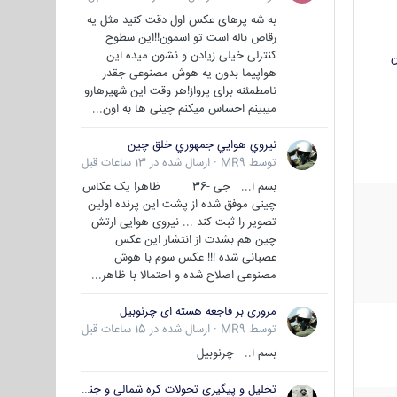
به شه پرهای عکس اول دقت کنید مثل یه
رقاص باله است تو اسمون!!این سطوح
کنترلی خیلی زیادن و نشون میده این
ن
هواپیما بدون یه هوش مصنوعی جقدر
نامطمئنه برای پرواز!هر وقت این شهپرهارو
میبینم احساس میکنم چینی ها به اون...
نيروي هوايي جمهوري خلق چين
توسط
MR9
·
ارسال شده در
13 ساعات قبل
بسم ا... جی -36 ظاهرا یک عکاس
چینی موفق شده از پشت این پرنده اولین
تصویر را ثبت کند ... نیروی هوایی ارتش
چین هم بشدت از انتشار این عکس
عصبانی شده !!! عکس سوم با هوش
مصنوعی اصلاح شده و احتمالا با ظاهر...
مروری بر فاجعه هسته ای چرنوبیل
توسط
MR9
·
ارسال شده در
15 ساعات قبل
بسم ا.. چرنوبیل
تحلیل و پیگیری تحولات کره شمالی و جنوبی