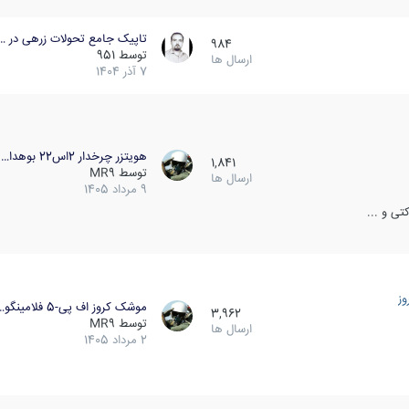
تاپیک جامع تحولات زرهی در …
984
توسط
951
ارسال ها
7 آذر 1404
هویتزر چرخدار 2اس22 بوهدا…
1,841
توسط
MR9
ارسال ها
9 مرداد 1405
ی و ...
ز
موشک کروز اف پی-5 فلامینگو…
3,962
توسط
MR9
ارسال ها
2 مرداد 1405