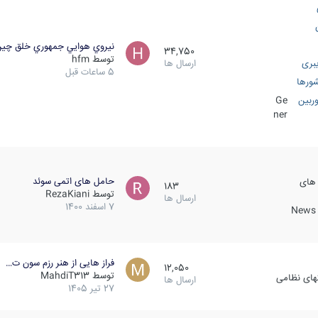
نيروي هوايي جمهوري خلق چي
34,750
توسط
hfm
بری
ارسال ها
5 ساعات قبل
ورها
ربین
Ge
ner
حامل های اتمی سوئد
 های
183
توسط
RezaKiani
ارسال ها
7 اسفند 1400
News &
فراز هایی از هنر رزم سون ت…
12,050
توسط
MahdiT313
کهای نظامی
ارسال ها
27 تیر 1405