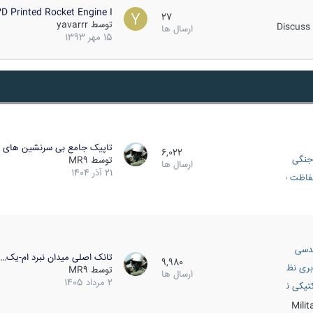
D Printed Rocket Engine I…
27
توسط
yavarrr
Discuss 
ارسال ها
15 مهر 1393
تاپیک جامع بی سرنشین های ز
6,022
جنگی
توسط
MR9
ارسال ها
21 آذر 1404
اظت فعال
دسی
تانک اصلی میدان نبرد ام-یک…
9,980
بری نظامی
توسط
MR9
ارسال ها
2 مرداد 1405
انک
تیکی نظامی
Mili