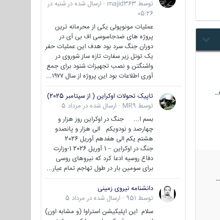
توسط
majid363
·
ارسال شده در
شنبه در
05:26
عملیات مونوپولی یکی از محرمانه ترین
پروژه های ضدجاسوسی اف بی آی در
دوران جنگ سرد بود هدف این عملیات حفر
یک تونل زیر سفارت تازه ساز شوروی در
واشنگتن و نصب تجهیزات شنود برای جمع
آوری اطلاعات بود این پروژه از سال ۱۹۷۷...
تاپیک تحولات اوکراین ( از سپتامبر 2025)
توسط
MR9
·
ارسال شده در
مرداد 5
بسم ا... جنگ در اوکراین روز هزار و
چهارصد و نودویکم الی هزار و پانصدو
هشتم یکم الی هفدهم آوریل 2026
جنگ در اوکراین – 1 آوریل 2026 1-وزارت
دفاع روسیه ادعا کرد که نیروهای روسی
برای سومین بار در طول تهاجم تمام عیار...
دانشنامه نیروی زمینی
توسط
951
·
ارسال شده در
مرداد 5
سلام این اپلیکیشن استراوا (و مشابه اون)