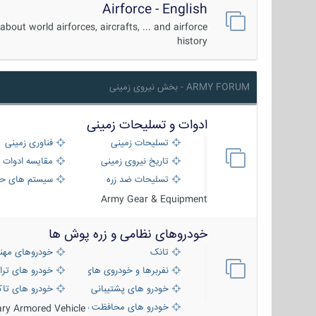
Airforce - English
about world airforces, aircrafts, ... and airforce
history
ARMY FORUM - بخش نیروی زمینی
ادوات و تسلیحات زمینی
تسلیحات زمینی
فناوری زمینی
تاریخ نیروی زمینی
مقایسه ادوات 
تسلیحات ضد زره
سیستم های حف
Army Gear & Equipment
خودروهای نظامی و زره پوش ها
تانک
خودروهای مهن
نفربرها و خودروی های رزمی پیاده نظام
خودرو های ترا
خودرو های پشتیبانی آتش ، شناسایی و ضد ت
خودرو های تاک
خودرو های محافظت شده
tary Armored Vehicle