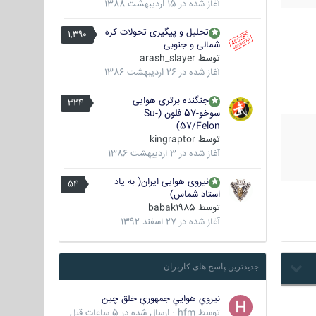
آغاز شده در
15 اردیبهشت 1388
تحلیل و پیگیری تحولات کره
1,390
شمالی و جنوبی
توسط
arash_slayer
آغاز شده در
26 اردیبهشت 1386
جنگنده برتری هوایی
324
سوخو-57 فلون (Su-
57/Felon)
توسط
kingraptor
آغاز شده در
3 اردیبهشت 1386
نیروی هوایی ایران( به یاد
54
استاد شماس)
توسط
babak1985
آغاز شده در
27 اسفند 1392
جدیدترین پاسخ های کاربران
نيروي هوايي جمهوري خلق چين
توسط
hfm
·
ارسال شده در
5 ساعات قبل