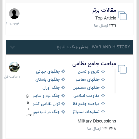
مقالات برتر
29
فروردین
Top Article
1404
331
ارسال ها
WAR AND HISTORY - بخش جنگ و تاریخ
مباحث جامع نظامی
1
ساعت
تاریخ و تمدن
جنگهای جهانی
قبل
جنگهای معاصر
جنگهای باستان
جنگهای مسلمین
جنگ آوران
مقاومت اسلامی
جنگ نرم و سایبری
G
e
مباحث جامع نظامی
توان نظامی کشورها
n
تسلیحات استراتژیک
جنگ در قاب دوربین
eral
Military Discussions
34,748
ارسال ها