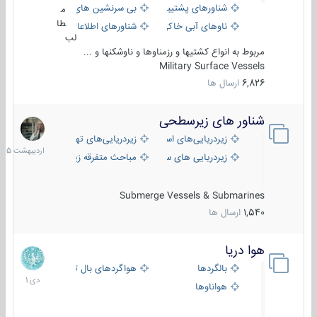
شناورهای پشتیبانی
بی سرنشین های دریایی
م
طا
ناوهای آبی خاکی و نیروبر
شناورهای اطلاعاتی و جاسوسی
لب
مربوط به انواع کشتیها و رزمناوها و ناوشکنها و ...
Military Surface Vessels
6,826
ارسال ها
شناور های زیرسطحی
31
اردیبهش
زیردریایی‌های استراتژیک
زیردریایی‌های تهاجمی
1405
زیردریایی های سبک
مباحث متفرقه زیرسطحی
Submerge Vessels & Submarines
1,540
ارسال ها
هوا دریا
12
دی
بالگردها
هواگردهای بال ثابت
1401
هواناوها