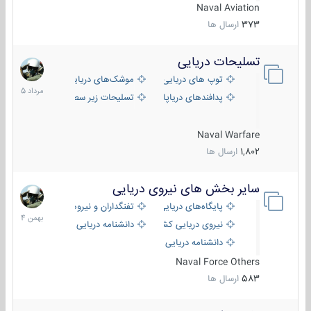
Naval Aviation
373
ارسال ها
تسلیحات دریایی
2
مرداد
توپ های دریایی
موشک‌های دریایی
1405
پدافندهای دریاپایه
تسلیحات زیر سطحی
Naval Warfare
1,802
ارسال ها
سایر بخش های نیروی دریایی
22
بهمن
پایگاه‌های دریایی
تفنگداران و نیروهای ویژه‌ی دریایی
1404
نیروی دریایی کشورهای مختلف
دانشنامه دریایی
دانشنامه دریایی کپی
Naval Force Others
583
ارسال ها