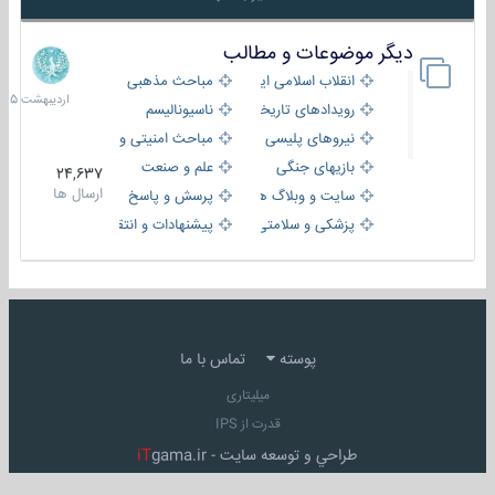
دیگر موضوعات و مطالب
8
اردیبهش
انقلاب اسلامی ایران
مباحث مذهبی
1405
رویدادهای تاریخی و مذهبی
ناسیونالیسم
نیروهای پلیسی
مباحث امنیتی و اطلاعاتی
بازیهای جنگی
علم و صنعت
24,637
ارسال ها
سایت و وبلاگ ها
پرسش و پاسخ
پزشکی و سلامتی
پیشنهادات و انتقادات
پوسته
تماس با ما
میلیتاری
قدرت از IPS
طراحي و توسعه سايت -
gama.ir
iT