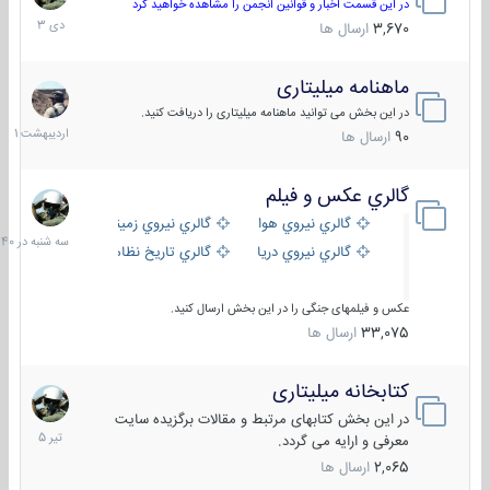
دی
در این قسمت اخبار و قوانین انجمن را مشاهده خواهید کرد
1403
3,670
ارسال ها
ماهنامه میلیتاری
30
اردیبهش
در این بخش می توانید ماهنامه میلیتاری را دریافت کنید.
1401
90
ارسال ها
گالري عكس و فيلم
سه
شنبه
گالري نيروي هوايي
گالري نيروي زميني
در
گالري نيروي دريايي
گالري تاریخ نظامی
15:40
عکس و فیلمهای جنگی را در این بخش ارسال کنید.
33,075
ارسال ها
کتابخانه میلیتاری
16
تیر
در این بخش کتابهای مرتبط و مقالات برگزیده سایت
1405
معرفی و ارایه می گردد.
2,065
ارسال ها