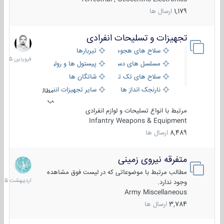
1,179
ارسال ها
تجهیزات و تسلیحات انفرادی
17
فروردین
سلاح های هجومی
تیربارها
1405
مسلسل های دستی
پیستول ها و رولورها
سلاح های تک تیر اندازی
شاتگان ها
نارنجک انداز ها
سایر تجهیزات انفرادی
مطال
ب
مرتبط با انواع تسلیحات و لوازم انفرادی
Infantry Weapons & Equipment
8,489
ارسال ها
متفرقه نیروی زمینی
27
اردیبهش
مطالب مرتبط با موضوعاتی که در لیست فوق مشاهده
1405
وجود ندارد.
Army Miscellaneous
3,784
ارسال ها