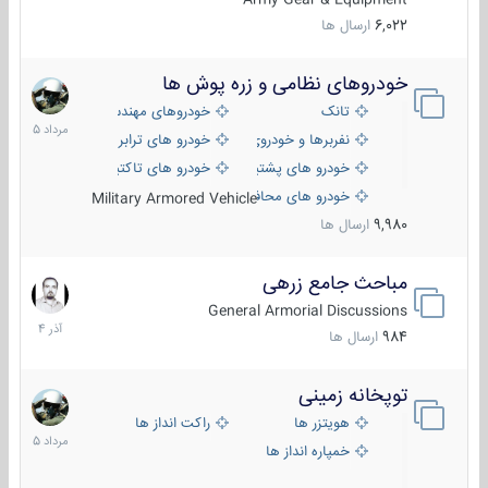
6,022
ارسال ها
خودروهای نظامی و زره پوش ها
2
مرداد
تانک
خودروهای مهندسی
1405
نفربرها و خودروی های رزمی پیاده نظام
خودرو های ترابری نظامی
خودرو های پشتیبانی آتش ، شناسایی و ضد تانک
خودرو های تاکتیکی نظامی
خودرو های محافظت شده
Military Armored Vehicle
9,980
ارسال ها
مباحث جامع زرهی
7
آذر
General Armorial Discussions
1404
984
ارسال ها
توپخانه زمینی
9
مرداد
هویتزر ها
راکت انداز ها
1405
خمپاره انداز ها