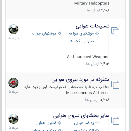
Military Helicopters
2,108
ارسال ها
تسلیحات هوایی
30
خرداد
موشکهای هوا به هوا
موشکهای هوا به سطح
1405
بمبها و راکت های هوایی
Air Launched Weapons
2,413
ارسال ها
متفرقه در مورد نیروی هوایی
7
مرداد
مطالب مرتبط با موضوعاتی که در لیست فوق وجود ندارد.
1405
Miscellaneous Airforcce
10,208
ارسال ها
سایر بخشهای نیروی هوایی
2
مرداد
پدافند هوایی
فناوری هوایی
1405
الکترونیک هوایی
موتورهای هوایی