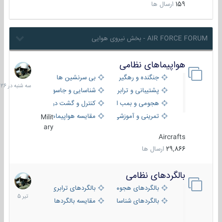
159
ارسال ها
AIR FORCE FORUM - بخش نیروی هوایی
هواپیماهای نظامی
سه
شنبه
جنگنده و رهگیر
بی سرنشین ها
در
پشتیبانی و ترابری
شناسایی و جاسوسی
18:26
هجومی و بمب افکن
کنترل و گشت دریایی
تمرینی و آموزشی
مقایسه هواپیماها
Milit
ary
Aircrafts
29,866
ارسال ها
بالگردهای نظامی
22
تیر
بالگردهای هجومی
بالگردهای ترابری
1405
بالگردهای شناسایی
مقایسه بالگردها