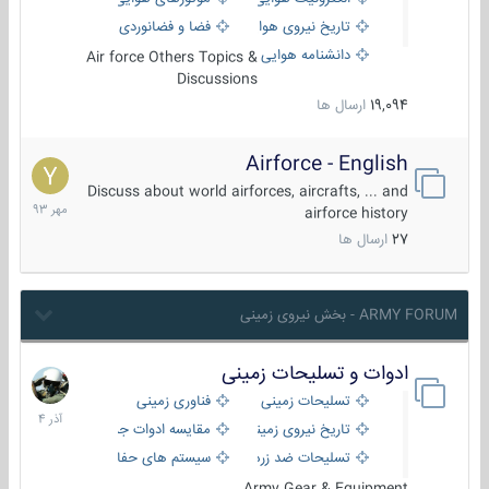
تاریخ نیروی هوایی
فضا و فضانوردی
دانشنامه هوایی
Air force Others Topics &
Discussions
19,094
ارسال ها
Airforce - English
15
مهر
Discuss about world airforces, aircrafts, ... and
1393
airforce history
27
ارسال ها
ARMY FORUM - بخش نیروی زمینی
ادوات و تسلیحات زمینی
21
آذر
تسلیحات زمینی
فناوری زمینی
1404
تاریخ نیروی زمینی
مقایسه ادوات جنگی
تسلیحات ضد زره
سیستم های حفاظت فعال
Army Gear & Equipment