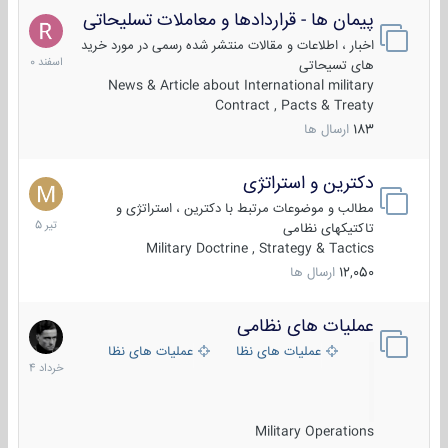
پیمان ها - قراردادها و معاملات تسلیحاتی
7
اسفند
اخبار ، اطلاعات و مقالات منتشر شده رسمی در مورد خرید
1400
های تسیحاتی
News & Article about International military
Contract , Pacts & Treaty
183
ارسال ها
دکترین و استراتژی
27
تیر
مطالب و موضوعات مرتبط با دکترین ، استراتژی و
1405
تاکتیکهای نظامی
Military Doctrine , Strategy & Tactics
12,050
ارسال ها
عملیات های نظامی
5
خرداد
عملیات های نظامی ایران
عملیات های نظامی خارجی
1404
Military Operations