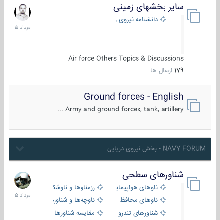
سایر بخشهای زمینی
9
مرداد
دانشنامه نیروی زمینی
1405
Air force Others Topics & Discussions
179
ارسال ها
Ground forces - English
Army and ground forces, tank, artillery ...
NAVY FORUM - بخش نیروی دریایی
شناورهای سطحی
2
مرداد
ناوهای هواپیمابر و بالگرد بر
رزمناوها و ناوشکن‌ها
1405
ناوهای محافظ
ناوچه‌ها و شناورهای گشتی
شناورهای تندرو
مقایسه شناورها