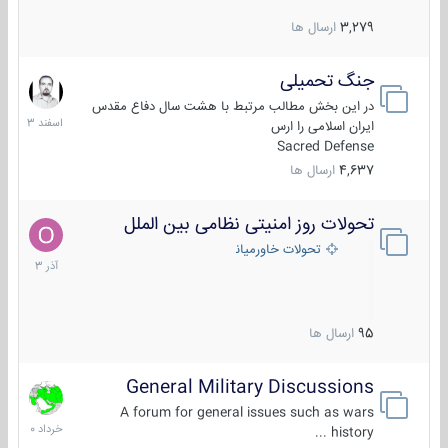
3,279
ارسال ها
جنگ تحمیلی
20
اسفند
در این بخش مطالب مرتبط با هشت سال دفاع مقدس
1403
ایران اسلامی را ارس
Sacred Defense
4,637
ارسال ها
تحولات روز امنیتی نظامی بین الملل
21
آذر
تحولات خاورمیانه
1403
95
ارسال ها
General Military Discussions
10
خرداد
A forum for general issues such as wars
1400
history ...