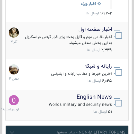
اخبار ویژه
161,702
ارسال ها
اخبار صفحه اول
7
آذر
اخبار نظامی مهم و قابل بحث برای قرار گرفتن در اسکرول
1403
به این بخش منتقل میشوند.
2,339
ارسال ها
رایانه و شبکه
30
بهمن
آخرین خبرها و مطالب رایانه و اینترنتی
1404
6,045
ارسال ها
English News
10
اردیبهش
Worlds military and security news
1398
51
ارسال ها
NON-MILITARY FORUMS - سایر بخشها