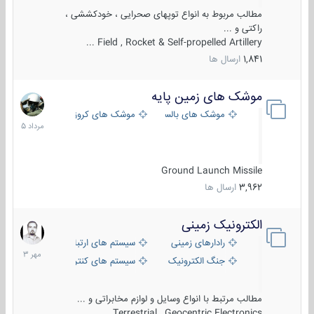
مطالب مربوط به انواع توپهای صحرایی ، خودکششی ،
راکتی و ...
Field , Rocket & Self-propelled Artillery ...
1,841
ارسال ها
موشک های زمین پایه
2
مرداد
موشک های بالستیک
موشک های کروز
1405
Ground Launch Missile
3,962
ارسال ها
الکترونیک زمینی
1
مهر
رادارهای زمینی
سیستم های ارتباطی و جمع آوری اطلاع
1403
جنگ الکترونیک
سیستم های کنترل آتش و تجهیزات الکتر
مطالب مرتبط با انواع وسایل و لوازم مخابراتی و ...
Terrestrial , Geocentric Electronics