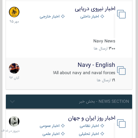
اخبار نیروی دریایی
27
مهر
اخبار داخلی
اخبار خارجی
1395
Navy News
300
ارسال ها
Navy - English
22
آبان
All about navy and naval forces!
1392
19
ارسال ها
NEWS SECTION - بخش خبر
اخبار روز ایران و جهان
دیروز
در
اخبار نظامی
اخبار عمومی
06:01
اخبار تحلیلی
اخبار علمی