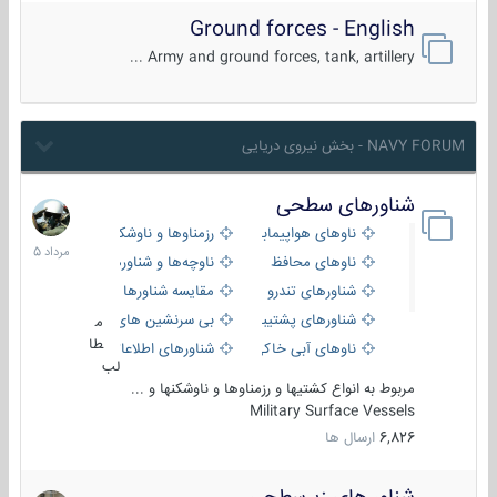
Ground forces - English
Army and ground forces, tank, artillery ...
NAVY FORUM - بخش نیروی دریایی
شناورهای سطحی
2
مرداد
ناوهای هواپیمابر و بالگرد بر
رزمناوها و ناوشکن‌ها
1405
ناوهای محافظ
ناوچه‌ها و شناورهای گشتی
شناورهای تندرو
مقایسه شناورها
شناورهای پشتیبانی
بی سرنشین های دریایی
م
طا
ناوهای آبی خاکی و نیروبر
شناورهای اطلاعاتی و جاسوسی
لب
مربوط به انواع کشتیها و رزمناوها و ناوشکنها و ...
Military Surface Vessels
6,826
ارسال ها