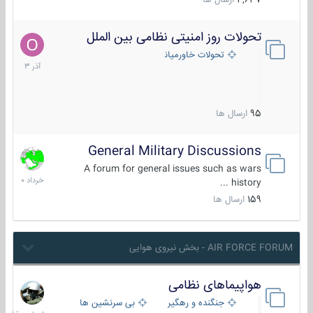
4,637
ارسال ها
تحولات روز امنیتی نظامی بین الملل
21
آذر
تحولات خاورمیانه
1403
95
ارسال ها
General Military Discussions
10
خرداد
A forum for general issues such as wars
1400
history ...
159
ارسال ها
AIR FORCE FORUM - بخش نیروی هوایی
هواپیماهای نظامی
1
ساعت
جنگنده و رهگیر
بی سرنشین ها
قبل