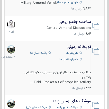
خودرو های محافظت شده
Military Armored Vehicle
9,982
ارسال ها
مباحث جامع زرهی
7
آذر
General Armorial Discussions
1404
984
ارسال ها
توپخانه زمینی
3
ساعات
هویتزر ها
راکت انداز ها
قبل
خمپاره انداز ها
مطالب مربوط به انواع توپهای صحرایی ، خودکششی ،
راکتی و ...
Field , Rocket & Self-propelled Artillery ...
1,842
ارسال ها
موشک های زمین پایه
2
مرداد
موشک های بالستیک
موشک های کروز