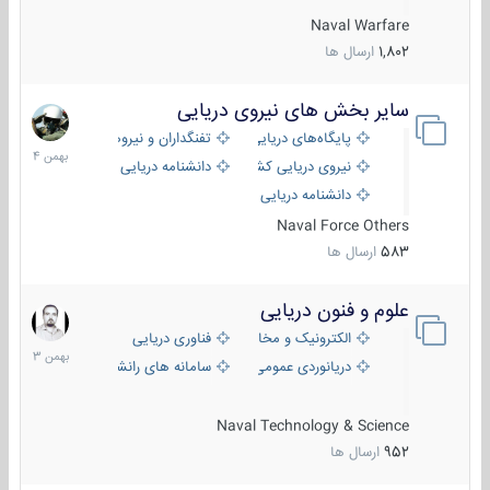
Naval Warfare
1,802
ارسال ها
سایر بخش های نیروی دریایی
22
بهمن
پایگاه‌های دریایی
تفنگداران و نیروهای ویژه‌ی دریایی
1404
نیروی دریایی کشورهای مختلف
دانشنامه دریایی
دانشنامه دریایی کپی
Naval Force Others
583
ارسال ها
علوم و فنون دریایی
6
بهمن
الکترونیک و مخابرات دریایی
فناوری دریایی
1403
دریانوردی عمومی
سامانه های رانشی دریایی
Naval Technology & Science
952
ارسال ها