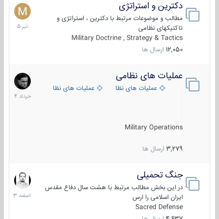
دکترین و استراتژی
27
تیر
مطالب و موضوعات مرتبط با دکترین ، استراتژی و
1405
تاکتیکهای نظامی
Military Doctrine , Strategy & Tactics
12,050
ارسال ها
عملیات های نظامی
5
خرداد
عملیات های نظامی ایران
عملیات های نظامی خارجی
1404
Military Operations
3,279
ارسال ها
جنگ تحمیلی
20
اسفند
در این بخش مطالب مرتبط با هشت سال دفاع مقدس
1403
ایران اسلامی را ارس
Sacred Defense