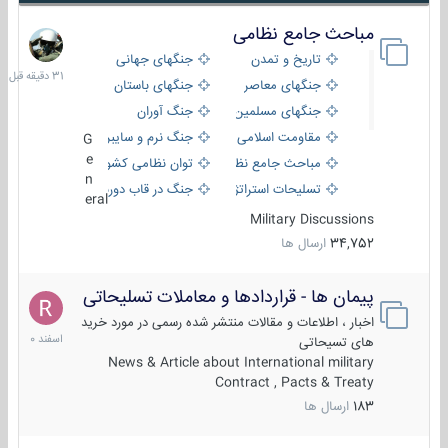
مباحث جامع نظامی
31
دقیقه
تاریخ و تمدن
جنگهای جهانی
قبل
جنگهای معاصر
جنگهای باستان
جنگهای مسلمین
جنگ آوران
مقاومت اسلامی
جنگ نرم و سایبری
G
e
مباحث جامع نظامی
توان نظامی کشورها
n
تسلیحات استراتژیک
جنگ در قاب دوربین
eral
Military Discussions
34,752
ارسال ها
پیمان ها - قراردادها و معاملات تسلیحاتی
7
اسفند
اخبار ، اطلاعات و مقالات منتشر شده رسمی در مورد خرید
1400
های تسیحاتی
News & Article about International military
Contract , Pacts & Treaty
183
ارسال ها