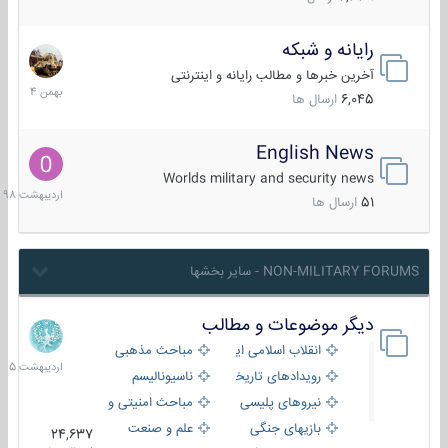
رایانه و شبکه
30
بهمن
آخرین خبرها و مطالب رایانه و اینترنتی
1404
6,045
ارسال ها
English News
10
اردیبهش
Worlds military and security news
1398
51
ارسال ها
NON-MILITARY FORUMS - سایر بخشها
دیگر موضوعات و مطالب
8
اردیبهش
انقلاب اسلامی ایران
مباحث مذهبی
1405
رویدادهای تاریخی و مذهبی
ناسیونالیسم
نیروهای پلیسی
مباحث امنیتی و اطلاعاتی
بازیهای جنگی
علم و صنعت
24,637