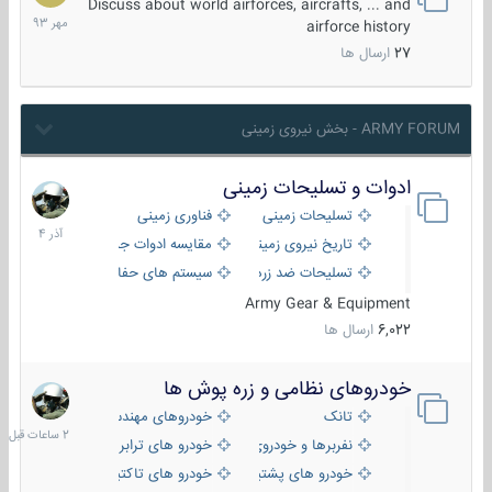
مهر
Discuss about world airforces, aircrafts, ... and
1393
airforce history
27
ارسال ها
ARMY FORUM - بخش نیروی زمینی
ادوات و تسلیحات زمینی
21
آذر
تسلیحات زمینی
فناوری زمینی
1404
تاریخ نیروی زمینی
مقایسه ادوات جنگی
تسلیحات ضد زره
سیستم های حفاظت فعال
Army Gear & Equipment
6,022
ارسال ها
خودروهای نظامی و زره پوش ها
2
ساعات
تانک
خودروهای مهندسی
قبل
نفربرها و خودروی های رزمی پیاده نظام
خودرو های ترابری نظامی
خودرو های پشتیبانی آتش ، شناسایی و ضد تانک
خودرو های تاکتیکی نظامی