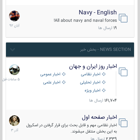
Navy - English
22
آبان
All about navy and naval forces!
1392
19
ارسال ها
NEWS SECTION - بخش خبر
اخبار روز ایران و جهان
5
ساعات
اخبار نظامی
اخبار عمومی
قبل
اخبار تحلیلی
اخبار علمی
اخبار ویژه
161,704
ارسال ها
اخبار صفحه اول
7
آذر
اخبار نظامی مهم و قابل بحث برای قرار گرفتن در اسکرول
1403
به این بخش منتقل میشوند.
2,339
ارسال ها