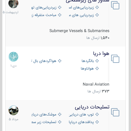
شناور های زیرسطحی
31
اردیبهش
زیردریایی‌های استراتژیک
زیردریایی‌های تهاجمی
1405
زیردریایی های سبک
مباحث متفرقه زیرسطحی
Submerge Vessels & Submarines
1,540
ارسال ها
هوا دریا
12
دی
بالگردها
هواگردهای بال ثابت
1401
هواناوها
Naval Aviation
373
ارسال ها
تسلیحات دریایی
2
مرداد
توپ های دریایی
موشک‌های دریایی
1405
پدافندهای دریاپایه
تسلیحات زیر سطحی