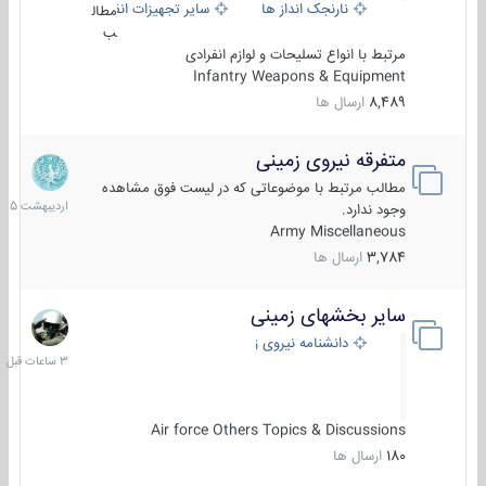
نارنجک انداز ها
سایر تجهیزات انفرادی
مطال
ب
مرتبط با انواع تسلیحات و لوازم انفرادی
Infantry Weapons & Equipment
8,489
ارسال ها
متفرقه نیروی زمینی
27
اردیبهش
مطالب مرتبط با موضوعاتی که در لیست فوق مشاهده
1405
وجود ندارد.
Army Miscellaneous
3,784
ارسال ها
سایر بخشهای زمینی
3
ساعات
دانشنامه نیروی زمینی
قبل
Air force Others Topics & Discussions
180
ارسال ها