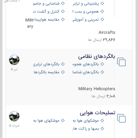
پشتیبانی و ترابری
شناسایی و جاسوسی
هجومی و بمب افکن
کنترل و گشت دریایی
تمرینی و آموزشی
مقایسه هواپیماها
Milit
ary
Aircrafts
29,867
ارسال ها
بالگردهای نظامی
22
تیر
بالگردهای هجومی
بالگردهای ترابری
1405
بالگردهای شناسایی
مقایسه بالگردها
Military Helicopters
2,108
ارسال ها
تسلیحات هوایی
30
خرداد
موشکهای هوا به هوا
موشکهای هوا به سطح
1405
بمبها و راکت های هوایی