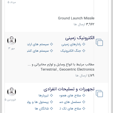
1405
Ground Launch Missile
3,962
ارسال ها
الکترونیک زمینی
1
مهر
رادارهای زمینی
سیستم های ارتباطی و جمع آوری اطلاع
1403
جنگ الکترونیک
سیستم های کنترل آتش و تجهیزات الکتر
مطالب مرتبط با انواع وسایل و لوازم مخابراتی و ...
Terrestrial , Geocentric Electronics
1,179
ارسال ها
تجهیزات و تسلیحات انفرادی
17
فروردین
سلاح های هجومی
تیربارها
1405
مسلسل های دستی
پیستول ها و رولورها
سلاح های تک تیر اندازی
شاتگان ها