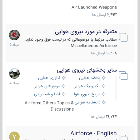
Air Launched Weapons
2,413
ارسال ها
متفرقه در مورد نیروی هوایی
7
مرداد
مطالب مرتبط با موضوعاتی که در لیست فوق وجود ندارد.
1405
Miscellaneous Airforcce
10,208
ارسال ها
سایر بخشهای نیروی هوایی
2
مرداد
پدافند هوایی
فناوری هوایی
1405
الکترونیک هوایی
موتورهای هوایی
تاریخ نیروی هوایی
فضا و فضانوردی
دانشنامه هوایی
Air force Others Topics &
Discussions
19,094
ارسال ها
Airforce - English
15