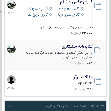
گالري عكس و فيلم
سه
شنبه
گالري نيروي هوايي
گالري نيروي زميني
در
گالري نيروي دريايي
گالري تاریخ نظامی
15:40
عکس و فیلمهای جنگی را در این بخش ارسال کنید.
33,075
ارسال ها
کتابخانه میلیتاری
16
تیر
در این بخش کتابهای مرتبط و مقالات برگزیده سایت
1405
معرفی و ارایه می گردد.
2,065
ارسال ها
مقالات برتر
29
فروردین
Top Article
1404
331
ارسال ها
WAR AND HISTORY - بخش جنگ و تاریخ