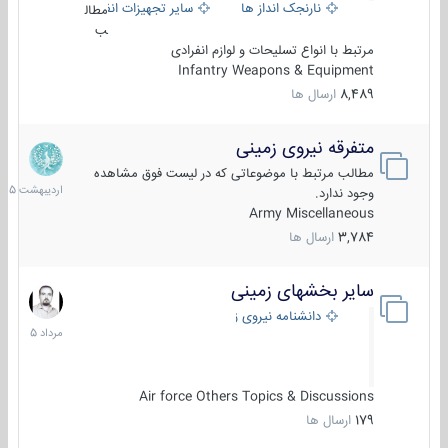
نارنجک انداز ها
سایر تجهیزات انفرادی
مطال
ب
مرتبط با انواع تسلیحات و لوازم انفرادی
Infantry Weapons & Equipment
8,489
ارسال ها
متفرقه نیروی زمینی
27
اردیبهش
مطالب مرتبط با موضوعاتی که در لیست فوق مشاهده
1405
وجود ندارد.
Army Miscellaneous
3,784
ارسال ها
سایر بخشهای زمینی
9
مرداد
دانشنامه نیروی زمینی
1405
Air force Others Topics & Discussions
179
ارسال ها