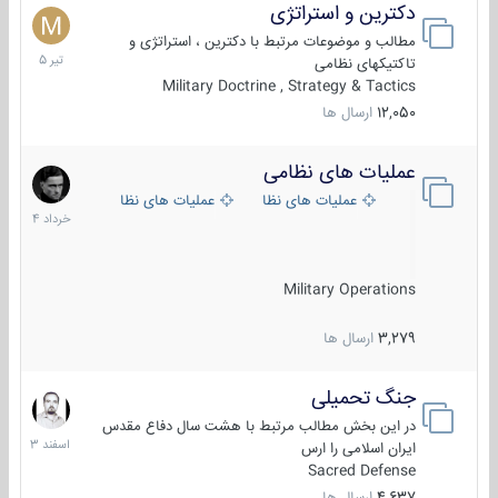
دکترین و استراتژی
27
تیر
مطالب و موضوعات مرتبط با دکترین ، استراتژی و
1405
تاکتیکهای نظامی
Military Doctrine , Strategy & Tactics
12,050
ارسال ها
عملیات های نظامی
5
خرداد
عملیات های نظامی ایران
عملیات های نظامی خارجی
1404
Military Operations
3,279
ارسال ها
جنگ تحمیلی
20
اسفند
در این بخش مطالب مرتبط با هشت سال دفاع مقدس
1403
ایران اسلامی را ارس
Sacred Defense