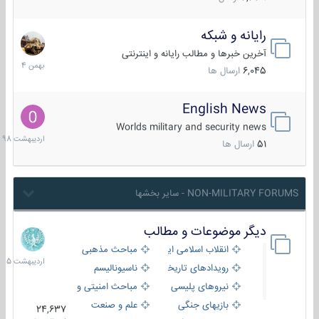
رایانه و شبکه
30
بهمن
آخرین خبرها و مطالب رایانه و اینترنتی
1404
6,045
ارسال ها
English News
10
اردیبهش
Worlds military and security news
1398
51
ارسال ها
NON-MILITARY FORUMS - سایر بخشها
دیگر موضوعات و مطالب
8
اردیبهش
انقلاب اسلامی ایران
مباحث مذهبی
1405
رویدادهای تاریخی و مذهبی
ناسیونالیسم
نیروهای پلیسی
مباحث امنیتی و اطلاعاتی
بازیهای جنگی
علم و صنعت
24,637