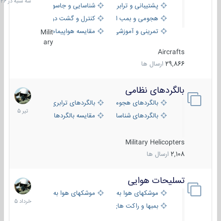
پشتیبانی و ترابری
شناسایی و جاسوسی
18:26
هجومی و بمب افکن
کنترل و گشت دریایی
تمرینی و آموزشی
مقایسه هواپیماها
Milit
ary
Aircrafts
29,866
ارسال ها
بالگردهای نظامی
22
تیر
بالگردهای هجومی
بالگردهای ترابری
1405
بالگردهای شناسایی
مقایسه بالگردها
Military Helicopters
2,108
ارسال ها
تسلیحات هوایی
30
خرداد
موشکهای هوا به هوا
موشکهای هوا به سطح
1405
بمبها و راکت های هوایی