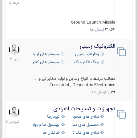
1405
Ground Launch Missile
3,962
ارسال ها
الکترونیک زمینی
1
مهر
رادارهای زمینی
سیستم های ارتباطی و جمع آوری اطلاع
1403
جنگ الکترونیک
سیستم های کنترل آتش و تجهیزات الکتر
مطالب مرتبط با انواع وسایل و لوازم مخابراتی و ...
Terrestrial , Geocentric Electronics
1,179
ارسال ها
تجهیزات و تسلیحات انفرادی
17
فروردین
سلاح های هجومی
تیربارها
1405
مسلسل های دستی
پیستول ها و رولورها
سلاح های تک تیر اندازی
شاتگان ها