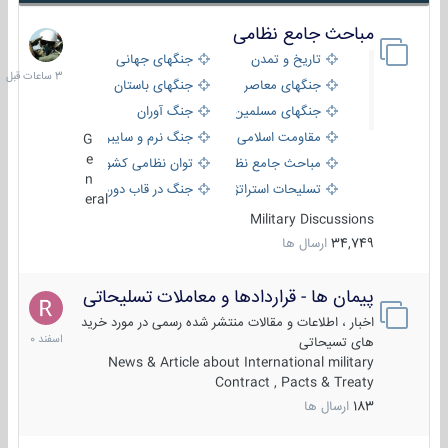
مباحث جامع نظامی
3
ساعات
تاریخ و تمدن
جنگهای جهانی
قبل
جنگهای معاصر
جنگهای باستان
جنگهای مسلمین
جنگ آوران
مقاومت اسلامی
جنگ نرم و سایبری
G
e
مباحث جامع نظامی
توان نظامی کشورها
n
تسلیحات استراتژیک
جنگ در قاب دوربین
eral
Military Discussions
34,749
ارسال ها
پیمان ها - قراردادها و معاملات تسلیحاتی
7
اسفند
اخبار ، اطلاعات و مقالات منتشر شده رسمی در مورد خرید
1400
های تسیحاتی
News & Article about International military
Contract , Pacts & Treaty
183
ارسال ها