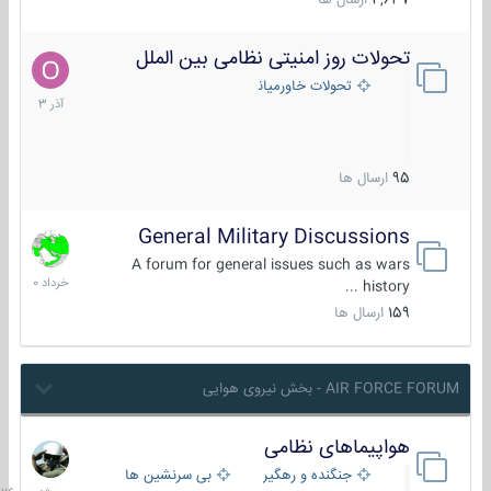
4,637
ارسال ها
تحولات روز امنیتی نظامی بین الملل
21
آذر
تحولات خاورمیانه
1403
95
ارسال ها
General Military Discussions
10
خرداد
A forum for general issues such as wars
1400
history ...
159
ارسال ها
AIR FORCE FORUM - بخش نیروی هوایی
هواپیماهای نظامی
سه
شنبه
جنگنده و رهگیر
بی سرنشین ها
در