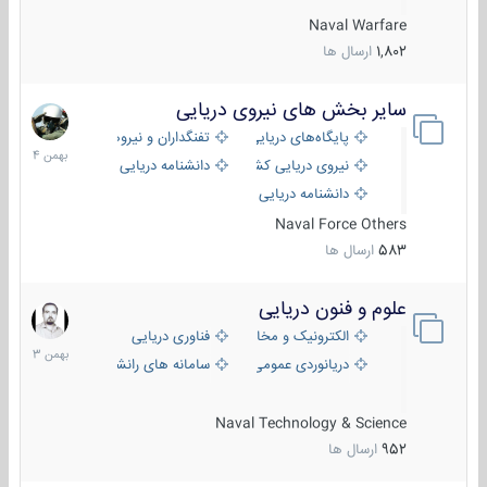
Naval Warfare
1,802
ارسال ها
سایر بخش های نیروی دریایی
22
بهمن
پایگاه‌های دریایی
تفنگداران و نیروهای ویژه‌ی دریایی
1404
نیروی دریایی کشورهای مختلف
دانشنامه دریایی
دانشنامه دریایی کپی
Naval Force Others
583
ارسال ها
علوم و فنون دریایی
6
بهمن
الکترونیک و مخابرات دریایی
فناوری دریایی
1403
دریانوردی عمومی
سامانه های رانشی دریایی
Naval Technology & Science
952
ارسال ها