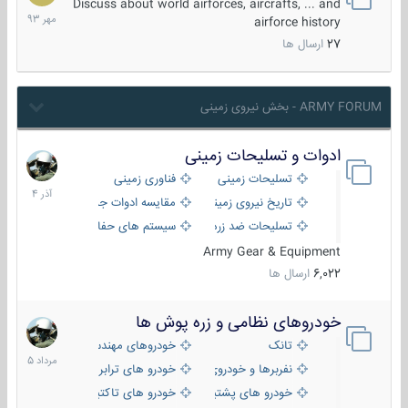
مهر
Discuss about world airforces, aircrafts, ... and
1393
airforce history
27
ارسال ها
ARMY FORUM - بخش نیروی زمینی
ادوات و تسلیحات زمینی
21
آذر
تسلیحات زمینی
فناوری زمینی
1404
تاریخ نیروی زمینی
مقایسه ادوات جنگی
تسلیحات ضد زره
سیستم های حفاظت فعال
Army Gear & Equipment
6,022
ارسال ها
خودروهای نظامی و زره پوش ها
2
مرداد
تانک
خودروهای مهندسی
1405
نفربرها و خودروی های رزمی پیاده نظام
خودرو های ترابری نظامی
خودرو های پشتیبانی آتش ، شناسایی و ضد تانک
خودرو های تاکتیکی نظامی