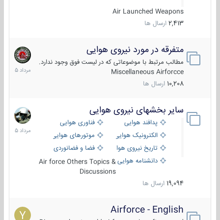
Air Launched Weapons
2,413
ارسال ها
متفرقه در مورد نیروی هوایی
7
مرداد
مطالب مرتبط با موضوعاتی که در لیست فوق وجود ندارد.
1405
Miscellaneous Airforcce
10,208
ارسال ها
سایر بخشهای نیروی هوایی
2
مرداد
پدافند هوایی
فناوری هوایی
1405
الکترونیک هوایی
موتورهای هوایی
تاریخ نیروی هوایی
فضا و فضانوردی
دانشنامه هوایی
Air force Others Topics &
Discussions
19,094
ارسال ها
Airforce - English
15