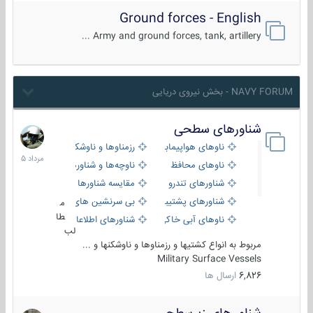
Ground forces - English
Army and ground forces, tank, artillery ...
NAVY FORUM - بخش نیروی دریایی
شناورهای سطحی
2
مرداد
ناوهای هواپیمابر و بالگرد بر
رزمناوها و ناوشکن‌ها
1405
ناوهای محافظ
ناوچه‌ها و شناورهای گشتی
شناورهای تندرو
مقایسه شناورها
شناورهای پشتیبانی
بی سرنشین های دریایی
م
طا
ناوهای آبی خاکی و نیروبر
شناورهای اطلاعاتی و جاسوسی
لب
مربوط به انواع کشتیها و رزمناوها و ناوشکنها و ...
Military Surface Vessels
6,826
ارسال ها