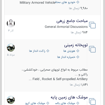
خودرو های محافظت شده
Military Armored Vehicle
9,980
ارسال ها
مباحث جامع زرهی
7
آذر
General Armorial Discussions
1404
984
ارسال ها
توپخانه زمینی
9
مرداد
هویتزر ها
راکت انداز ها
1405
خمپاره انداز ها
مطالب مربوط به انواع توپهای صحرایی ، خودکششی ،
راکتی و ...
Field , Rocket & Self-propelled Artillery ...
1,841
ارسال ها
موشک های زمین پایه
2
مرداد
موشک های بالستیک
موشک های کروز