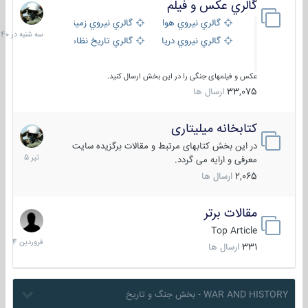
گالري عكس و فيلم
سه
شنبه
گالري نيروي هوايي
گالري نيروي زميني
در
گالري نيروي دريايي
گالري تاریخ نظامی
15:40
عکس و فیلمهای جنگی را در این بخش ارسال کنید.
33,075
ارسال ها
کتابخانه میلیتاری
16
تیر
در این بخش کتابهای مرتبط و مقالات برگزیده سایت
1405
معرفی و ارایه می گردد.
2,065
ارسال ها
مقالات برتر
29
فروردین
Top Article
1404
331
ارسال ها
WAR AND HISTORY - بخش جنگ و تاریخ