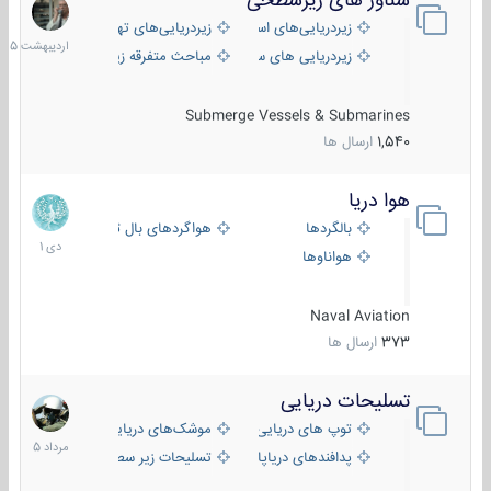
شناور های زیرسطحی
31
اردیبهش
زیردریایی‌های استراتژیک
زیردریایی‌های تهاجمی
1405
زیردریایی های سبک
مباحث متفرقه زیرسطحی
Submerge Vessels & Submarines
1,540
ارسال ها
هوا دریا
12
دی
بالگردها
هواگردهای بال ثابت
1401
هواناوها
Naval Aviation
373
ارسال ها
تسلیحات دریایی
2
مرداد
توپ های دریایی
موشک‌های دریایی
1405
پدافندهای دریاپایه
تسلیحات زیر سطحی