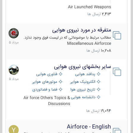
Air Launched Weapons
2,413
ارسال ها
متفرقه در مورد نیروی هوایی
7
مرداد
مطالب مرتبط با موضوعاتی که در لیست فوق وجود ندارد.
1405
Miscellaneous Airforcce
10,208
ارسال ها
سایر بخشهای نیروی هوایی
2
مرداد
پدافند هوایی
فناوری هوایی
1405
الکترونیک هوایی
موتورهای هوایی
تاریخ نیروی هوایی
فضا و فضانوردی
دانشنامه هوایی
Air force Others Topics &
Discussions
19,094
ارسال ها
Airforce - English
15