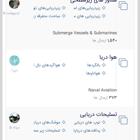
شناور های زیرسطحی
31
اردیبهش
زیردریایی‌های استراتژیک
زیردریایی‌های تهاجمی
1405
زیردریایی های سبک
مباحث متفرقه زیرسطحی
Submerge Vessels & Submarines
1,540
ارسال ها
هوا دریا
12
دی
بالگردها
هواگردهای بال ثابت
1401
هواناوها
Naval Aviation
373
ارسال ها
تسلیحات دریایی
2
مرداد
توپ های دریایی
موشک‌های دریایی
1405
پدافندهای دریاپایه
تسلیحات زیر سطحی