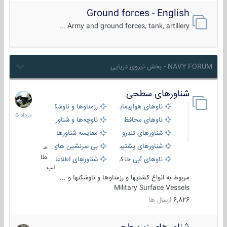
Ground forces - English
Army and ground forces, tank, artillery ...
NAVY FORUM - بخش نیروی دریایی
شناورهای سطحی
2
مرداد
ناوهای هواپیمابر و بالگرد بر
رزمناوها و ناوشکن‌ها
1405
ناوهای محافظ
ناوچه‌ها و شناورهای گشتی
شناورهای تندرو
مقایسه شناورها
شناورهای پشتیبانی
بی سرنشین های دریایی
م
طا
ناوهای آبی خاکی و نیروبر
شناورهای اطلاعاتی و جاسوسی
لب
مربوط به انواع کشتیها و رزمناوها و ناوشکنها و ...
Military Surface Vessels
6,826
ارسال ها