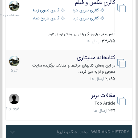
گالري عكس و فيلم
سه
شنبه
گالري نيروي هوايي
گالري نيروي زميني
در
گالري نيروي دريايي
گالري تاریخ نظامی
15:40
عکس و فیلمهای جنگی را در این بخش ارسال کنید.
33,075
ارسال ها
کتابخانه میلیتاری
16
تیر
در این بخش کتابهای مرتبط و مقالات برگزیده سایت
1405
معرفی و ارایه می گردد.
2,065
ارسال ها
مقالات برتر
29
فروردین
Top Article
1404
331
ارسال ها
WAR AND HISTORY - بخش جنگ و تاریخ