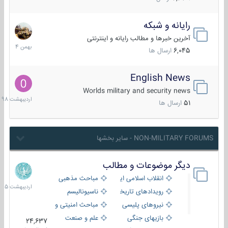
رایانه و شبکه
30
بهمن
آخرین خبرها و مطالب رایانه و اینترنتی
1404
6,045
ارسال ها
English News
10
اردیبهش
Worlds military and security news
1398
51
ارسال ها
NON-MILITARY FORUMS - سایر بخشها
دیگر موضوعات و مطالب
8
اردیبهش
انقلاب اسلامی ایران
مباحث مذهبی
1405
رویدادهای تاریخی و مذهبی
ناسیونالیسم
نیروهای پلیسی
مباحث امنیتی و اطلاعاتی
بازیهای جنگی
علم و صنعت
24,637