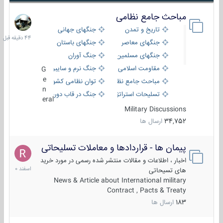
مباحث جامع نظامی
44
دقیقه
تاریخ و تمدن
جنگهای جهانی
قبل
جنگهای معاصر
جنگهای باستان
جنگهای مسلمین
جنگ آوران
مقاومت اسلامی
جنگ نرم و سایبری
G
e
مباحث جامع نظامی
توان نظامی کشورها
n
تسلیحات استراتژیک
جنگ در قاب دوربین
eral
Military Discussions
34,752
ارسال ها
پیمان ها - قراردادها و معاملات تسلیحاتی
7
اسفند
اخبار ، اطلاعات و مقالات منتشر شده رسمی در مورد خرید
1400
های تسیحاتی
News & Article about International military
Contract , Pacts & Treaty
183
ارسال ها