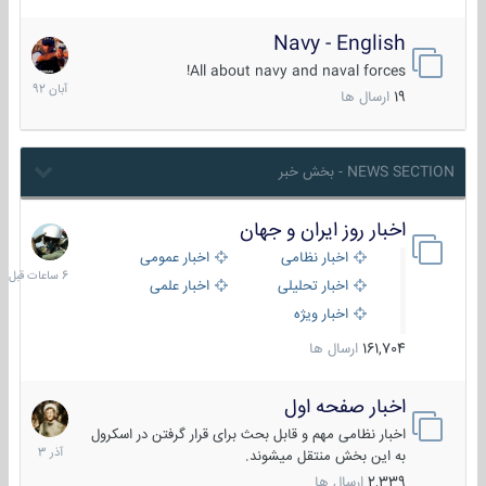
Navy - English
22
آبان
All about navy and naval forces!
1392
19
ارسال ها
NEWS SECTION - بخش خبر
اخبار روز ایران و جهان
6
ساعات
اخبار نظامی
اخبار عمومی
قبل
اخبار تحلیلی
اخبار علمی
اخبار ویژه
161,704
ارسال ها
اخبار صفحه اول
7
آذر
اخبار نظامی مهم و قابل بحث برای قرار گرفتن در اسکرول
1403
به این بخش منتقل میشوند.
2,339
ارسال ها