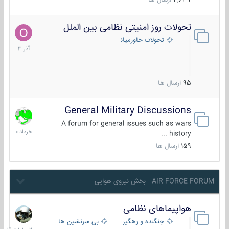
4,637
ارسال ها
تحولات روز امنیتی نظامی بین الملل
21
آذر
تحولات خاورمیانه
1403
95
ارسال ها
General Military Discussions
10
خرداد
A forum for general issues such as wars
1400
history ...
159
ارسال ها
AIR FORCE FORUM - بخش نیروی هوایی
هواپیماهای نظامی
2
ساعات
جنگنده و رهگیر
بی سرنشین ها
قبل