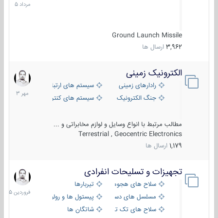
1405
Ground Launch Missile
3,962
ارسال ها
الکترونیک زمینی
1
مهر
رادارهای زمینی
سیستم های ارتباطی و جمع آوری اطلاع
1403
جنگ الکترونیک
سیستم های کنترل آتش و تجهیزات الکتر
مطالب مرتبط با انواع وسایل و لوازم مخابراتی و ...
Terrestrial , Geocentric Electronics
1,179
ارسال ها
تجهیزات و تسلیحات انفرادی
17
فروردین
سلاح های هجومی
تیربارها
1405
مسلسل های دستی
پیستول ها و رولورها
سلاح های تک تیر اندازی
شاتگان ها