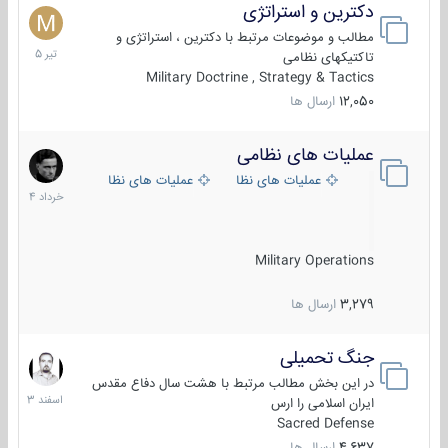
دکترین و استراتژی
27
تیر
مطالب و موضوعات مرتبط با دکترین ، استراتژی و
1405
تاکتیکهای نظامی
Military Doctrine , Strategy & Tactics
12,050
ارسال ها
عملیات های نظامی
5
خرداد
عملیات های نظامی ایران
عملیات های نظامی خارجی
1404
Military Operations
3,279
ارسال ها
جنگ تحمیلی
20
اسفند
در این بخش مطالب مرتبط با هشت سال دفاع مقدس
1403
ایران اسلامی را ارس
Sacred Defense