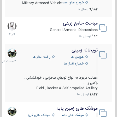
خودرو های محافظت شده
Military Armored Vehicle
9,982
ارسال ها
مباحث جامع زرهی
7
آذر
General Armorial Discussions
1404
984
ارسال ها
توپخانه زمینی
3
ساعات
هویتزر ها
راکت انداز ها
قبل
خمپاره انداز ها
مطالب مربوط به انواع توپهای صحرایی ، خودکششی ،
راکتی و ...
Field , Rocket & Self-propelled Artillery ...
1,842
ارسال ها
موشک های زمین پایه
2
مرداد
موشک های بالستیک
موشک های کروز