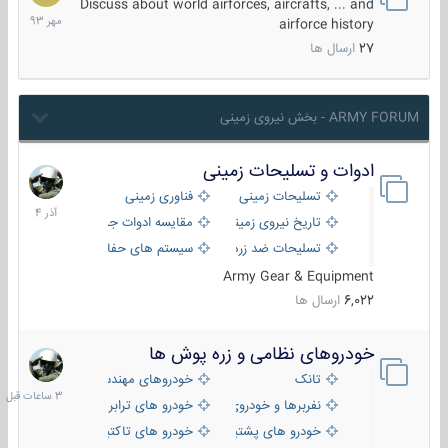
مهر
Discuss about world airforces, aircrafts, ... and
1393
airforce history
27
ارسال ها
ARMY FORUM - بخش نیروی زمینی
ادوات و تسلیحات زمینی
21
آذر
تسلیحات زمینی
فناوری زمینی
1404
تاریخ نیروی زمینی
مقایسه ادوات جنگی
تسلیحات ضد زره
سیستم های حفاظت فعال
Army Gear & Equipment
6,022
ارسال ها
خودروهای نظامی و زره پوش ها
3
ساعات
تانک
خودروهای مهندسی
قبل
نفربرها و خودروی های رزمی پیاده نظام
خودرو های ترابری نظامی
خودرو های پشتیبانی آتش ، شناسایی و ضد تانک
خودرو های تاکتیکی نظامی