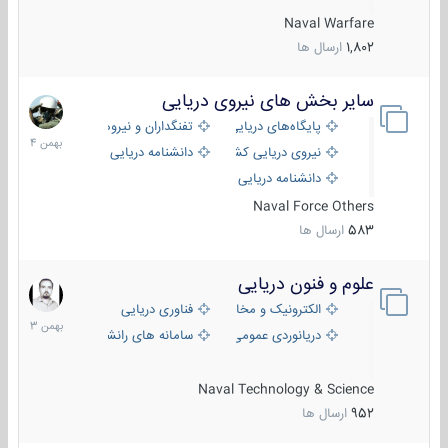
Naval Warfare
1,802
ارسال ها
سایر بخش های نیروی دریایی
22
بهمن
پایگاه‌های دریایی
تفنگداران و نیروهای ویژه‌ی دریایی
1404
نیروی دریایی کشورهای مختلف
دانشنامه دریایی
دانشنامه دریایی کپی
Naval Force Others
583
ارسال ها
علوم و فنون دریایی
6
بهمن
الکترونیک و مخابرات دریایی
فناوری دریایی
1403
دریانوردی عمومی
سامانه های رانشی دریایی
Naval Technology & Science
952
ارسال ها