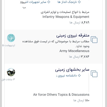
نارنجک انداز ها
سایر تجهیزات انفرادی
مطال
ب
مرتبط با انواع تسلیحات و لوازم انفرادی
Infantry Weapons & Equipment
8,489
ارسال ها
متفرقه نیروی زمینی
27
اردیبهش
مطالب مرتبط با موضوعاتی که در لیست فوق مشاهده
1405
وجود ندارد.
Army Miscellaneous
3,784
ارسال ها
سایر بخشهای زمینی
3
ساعات
دانشنامه نیروی زمینی
قبل
Air force Others Topics & Discussions
180
ارسال ها