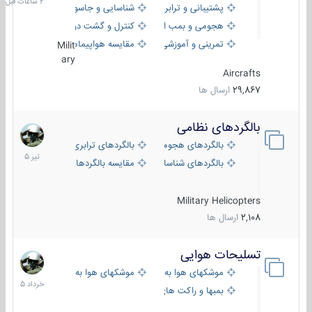
پشتیبانی و ترابری
شناسایی و جاسوسی
هجومی و بمب افکن
کنترل و گشت دریایی
تمرینی و آموزشی
مقایسه هواپیماها
Milit
ary
Aircrafts
29,867
ارسال ها
بالگردهای نظامی
22
تیر
بالگردهای هجومی
بالگردهای ترابری
1405
بالگردهای شناسایی
مقایسه بالگردها
Military Helicopters
2,108
ارسال ها
تسلیحات هوایی
30
خرداد
موشکهای هوا به هوا
موشکهای هوا به سطح
1405
بمبها و راکت های هوایی