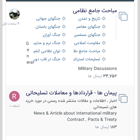
مباحث جامع نظامی
4
ساعات
تاریخ و تمدن
جنگهای جهانی
قبل
جنگهای معاصر
جنگهای باستان
جنگهای مسلمین
جنگ آوران
مقاومت اسلامی
جنگ نرم و سایبری
G
e
مباحث جامع نظامی
توان نظامی کشورها
n
تسلیحات استراتژیک
جنگ در قاب دوربین
eral
Military Discussions
34,752
ارسال ها
پیمان ها - قراردادها و معاملات تسلیحاتی
7
اسفند
اخبار ، اطلاعات و مقالات منتشر شده رسمی در مورد خرید
1400
های تسیحاتی
News & Article about International military
Contract , Pacts & Treaty
183
ارسال ها