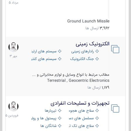
1405
Ground Launch Missile
3,962
ارسال ها
الکترونیک زمینی
1
مهر
رادارهای زمینی
سیستم های ارتباطی و جمع آوری اطلاع
1403
جنگ الکترونیک
سیستم های کنترل آتش و تجهیزات الکتر
مطالب مرتبط با انواع وسایل و لوازم مخابراتی و ...
Terrestrial , Geocentric Electronics
1,179
ارسال ها
تجهیزات و تسلیحات انفرادی
17
فروردین
سلاح های هجومی
تیربارها
1405
مسلسل های دستی
پیستول ها و رولورها
سلاح های تک تیر اندازی
شاتگان ها