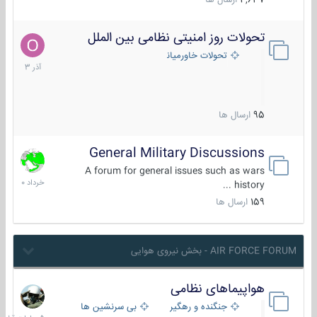
4,637
ارسال ها
تحولات روز امنیتی نظامی بین الملل
21
آذر
تحولات خاورمیانه
1403
95
ارسال ها
General Military Discussions
10
خرداد
A forum for general issues such as wars
1400
history ...
159
ارسال ها
AIR FORCE FORUM - بخش نیروی هوایی
هواپیماهای نظامی
5
ساعات
جنگنده و رهگیر
بی سرنشین ها
قبل