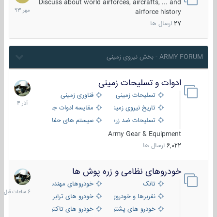
مهر
Discuss about world airforces, aircrafts, ... and
1393
airforce history
27
ارسال ها
ARMY FORUM - بخش نیروی زمینی
ادوات و تسلیحات زمینی
21
آذر
تسلیحات زمینی
فناوری زمینی
1404
تاریخ نیروی زمینی
مقایسه ادوات جنگی
تسلیحات ضد زره
سیستم های حفاظت فعال
Army Gear & Equipment
6,022
ارسال ها
خودروهای نظامی و زره پوش ها
6
ساعات
تانک
خودروهای مهندسی
قبل
نفربرها و خودروی های رزمی پیاده نظام
خودرو های ترابری نظامی
خودرو های پشتیبانی آتش ، شناسایی و ضد تانک
خودرو های تاکتیکی نظامی