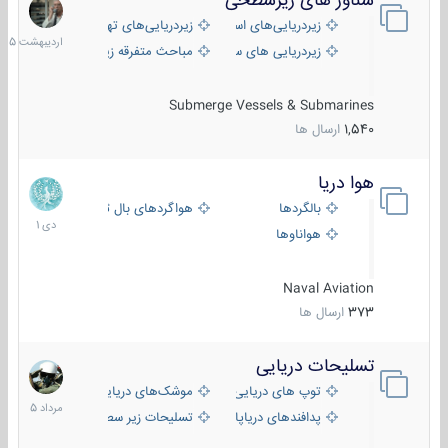
شناور های زیرسطحی
31
اردیبهش
زیردریایی‌های استراتژیک
زیردریایی‌های تهاجمی
1405
زیردریایی های سبک
مباحث متفرقه زیرسطحی
Submerge Vessels & Submarines
1,540
ارسال ها
هوا دریا
12
دی
بالگردها
هواگردهای بال ثابت
1401
هواناوها
Naval Aviation
373
ارسال ها
تسلیحات دریایی
2
مرداد
توپ های دریایی
موشک‌های دریایی
1405
پدافندهای دریاپایه
تسلیحات زیر سطحی