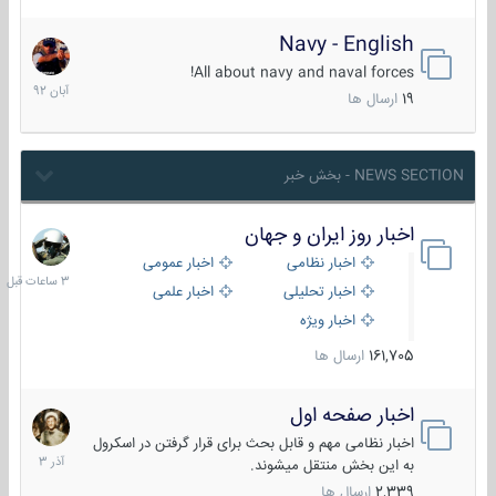
Navy - English
22
آبان
All about navy and naval forces!
1392
19
ارسال ها
NEWS SECTION - بخش خبر
اخبار روز ایران و جهان
3
ساعات
اخبار نظامی
اخبار عمومی
قبل
اخبار تحلیلی
اخبار علمی
اخبار ویژه
161,705
ارسال ها
اخبار صفحه اول
7
آذر
اخبار نظامی مهم و قابل بحث برای قرار گرفتن در اسکرول
1403
به این بخش منتقل میشوند.
2,339
ارسال ها