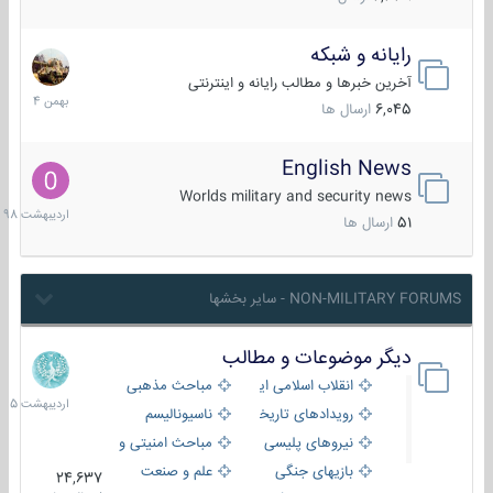
رایانه و شبکه
30
بهمن
آخرین خبرها و مطالب رایانه و اینترنتی
1404
6,045
ارسال ها
English News
10
اردیبهش
Worlds military and security news
1398
51
ارسال ها
NON-MILITARY FORUMS - سایر بخشها
دیگر موضوعات و مطالب
8
اردیبهش
انقلاب اسلامی ایران
مباحث مذهبی
1405
رویدادهای تاریخی و مذهبی
ناسیونالیسم
نیروهای پلیسی
مباحث امنیتی و اطلاعاتی
بازیهای جنگی
علم و صنعت
24,637