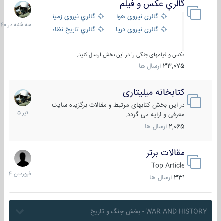
گالري عكس و فيلم
سه
شنبه
گالري نيروي هوايي
گالري نيروي زميني
در
گالري نيروي دريايي
گالري تاریخ نظامی
15:40
عکس و فیلمهای جنگی را در این بخش ارسال کنید.
33,075
ارسال ها
کتابخانه میلیتاری
16
تیر
در این بخش کتابهای مرتبط و مقالات برگزیده سایت
1405
معرفی و ارایه می گردد.
2,065
ارسال ها
مقالات برتر
29
فروردین
Top Article
1404
331
ارسال ها
WAR AND HISTORY - بخش جنگ و تاریخ