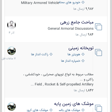
خودرو های محافظت شده
Military Armored Vehicle
9,982
ارسال ها
مباحث جامع زرهی
7
آذر
General Armorial Discussions
1404
984
ارسال ها
توپخانه زمینی
7
ساعات
هویتزر ها
راکت انداز ها
قبل
خمپاره انداز ها
مطالب مربوط به انواع توپهای صحرایی ، خودکششی ،
راکتی و ...
Field , Rocket & Self-propelled Artillery ...
1,842
ارسال ها
موشک های زمین پایه
2
مرداد
موشک های بالستیک
موشک های کروز