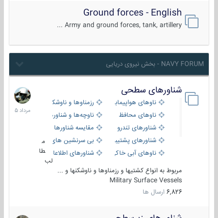
Ground forces - English
Army and ground forces, tank, artillery ...
NAVY FORUM - بخش نیروی دریایی
شناورهای سطحی
2
مرداد
ناوهای هواپیمابر و بالگرد بر
رزمناوها و ناوشکن‌ها
1405
ناوهای محافظ
ناوچه‌ها و شناورهای گشتی
شناورهای تندرو
مقایسه شناورها
شناورهای پشتیبانی
بی سرنشین های دریایی
م
طا
ناوهای آبی خاکی و نیروبر
شناورهای اطلاعاتی و جاسوسی
لب
مربوط به انواع کشتیها و رزمناوها و ناوشکنها و ...
Military Surface Vessels
6,826
ارسال ها