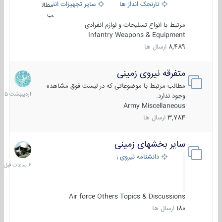
نارنجک انداز ها
سایر تجهیزات انفرادی
مطال
ب
مرتبط با انواع تسلیحات و لوازم انفرادی
Infantry Weapons & Equipment
8,489
ارسال ها
متفرقه نیروی زمینی
27
اردیبهش
مطالب مرتبط با موضوعاتی که در لیست فوق مشاهده
1405
وجود ندارد.
Army Miscellaneous
3,784
ارسال ها
سایر بخشهای زمینی
6
ساعات
دانشنامه نیروی زمینی
قبل
Air force Others Topics & Discussions
180
ارسال ها