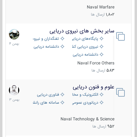
Naval Warfare
1,802
ارسال ها
سایر بخش های نیروی دریایی
22
بهمن
پایگاه‌های دریایی
تفنگداران و نیروهای ویژه‌ی دریایی
1404
نیروی دریایی کشورهای مختلف
دانشنامه دریایی
دانشنامه دریایی کپی
Naval Force Others
583
ارسال ها
علوم و فنون دریایی
6
بهمن
الکترونیک و مخابرات دریایی
فناوری دریایی
1403
دریانوردی عمومی
سامانه های رانشی دریایی
Naval Technology & Science
952
ارسال ها