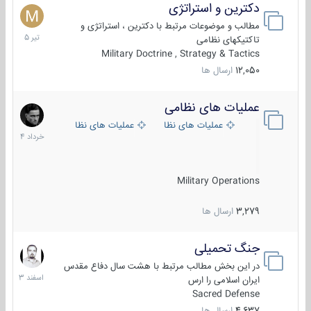
دکترین و استراتژی
27
تیر
مطالب و موضوعات مرتبط با دکترین ، استراتژی و
1405
تاکتیکهای نظامی
Military Doctrine , Strategy & Tactics
12,050
ارسال ها
عملیات های نظامی
5
خرداد
عملیات های نظامی ایران
عملیات های نظامی خارجی
1404
Military Operations
3,279
ارسال ها
جنگ تحمیلی
20
اسفند
در این بخش مطالب مرتبط با هشت سال دفاع مقدس
1403
ایران اسلامی را ارس
Sacred Defense