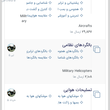
پشتیبانی و ترابری
شناسایی و جاسوسی
هجومی و بمب افکن
کنترل و گشت دریایی
تمرینی و آموزشی
مقایسه هواپیماها
Milit
ary
Aircrafts
29,867
ارسال ها
بالگردهای نظامی
22
تیر
بالگردهای هجومی
بالگردهای ترابری
1405
بالگردهای شناسایی
مقایسه بالگردها
Military Helicopters
2,108
ارسال ها
تسلیحات هوایی
30
خرداد
موشکهای هوا به هوا
موشکهای هوا به سطح
1405
بمبها و راکت های هوایی