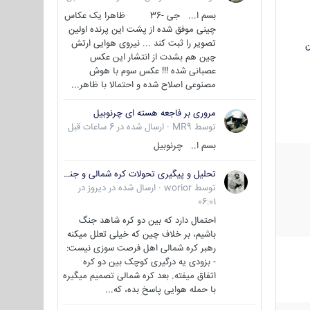
بسم ا... جی -36 ظاهرا یک عکاس
چینی موفق شده از پشت این پرنده اولین
تصویر را ثبت کند ... نیروی هوایی ارتش
ن
چین هم بشدت از انتشار این عکس
عصبانی شده !!! عکس سوم با هوش
مصنوعی اصلاح شده و احتمالا با ظاهر...
مروری بر فاجعه هسته ای چرنوبیل
توسط
MR9
·
ارسال شده در
6 ساعات قبل
بسم ا.. چرنوبیل
تحلیل و پیگیری تحولات کره شمالی و جنوبی
توسط
worior
·
ارسال شده در
دیروز در
06:01
احتمال دارد که بین دو کره شاهد جنگ
باشیم، بر خلاف چین که خیلی تعلل میکنه
رهبر کره شمالی اهل فرصت سوزی نیست:
- بزودی یه درگیری کوچک بین دو کره
اتفاق میفته. بعد کره شمالی تصمیم میگیره
با حمله هوایی پاسخ بده، که...