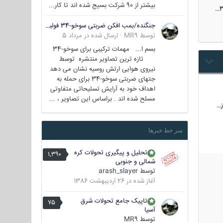
بیشتر از 90 شرکت بسیج شده اند تا کار...
3
جنگنده/بمب افکن ضربتی سوخو-34 فولبک ( Sukhoi Su-34/Fullback)
توسط
MR9
·
ارسال شده در
مرداد 5
بسم ا... مهمات ترکیبی برای سوخو-34
تازه ترین تصاویر منتشره توسط
نیروی هوایی ارتش روسیه نشان می دهد
جتهای ضربتی سوخو-34 برای حمله به
اهداف خود به آرایش تسلیحاتی متفاوتی
مسلح شده اند . براساس این تصاویر ، ...
…
سر خط خبرها
تحلیل و پیگیری تحولات کره
1,390
شمالی و جنوبی
توسط
arash_slayer
آغاز شده در
26 اردیبهشت 1386
تاپیک جامع تحولات شرق
75
آسیا
توسط
MR9