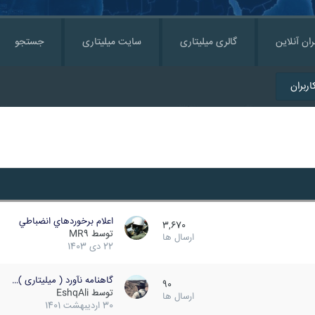
ران آنلاین
گالری میلیتاری
سایت میلیتاری
جستجو
ربران
اعلام برخوردهاي انضباطي
3,670
توسط
MR9
ارسال ها
22 دی 1403
گاهنامه نآورد ( میلیتاری )…
90
توسط
EshqAli
ارسال ها
30 اردیبهشت 1401