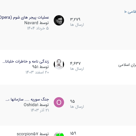
ظامی خارجی
عملیات پیجر های شوم (Opera…
3,279
توسط
Navard
ارسال ها
5 خرداد 1404
زندگی نامه و خاطرات خلبانا…
4,637
ان اسلامی
توسط
951
ارسال ها
20 اسفند 1403
جنگ سوریه .... سازمانها ،…
95
توسط
Oshida1
ارسال ها
21 آذر 1403
159
توسط
scorpion57