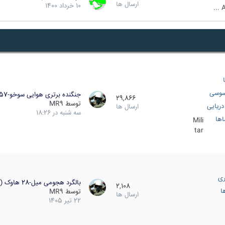
ارسال ها
10 خرداد 1400
A
سوسی
جنگنده برتری هوایی سوخو-57…
29,866
توسط
MR9
ریایی
ارسال ها
سه شنبه در 18:26
اها
Mili
tar
ری
بالگرد هجومی میل-28 هاوک (…
2,108
ا
توسط
MR9
ارسال ها
22 تیر 1405