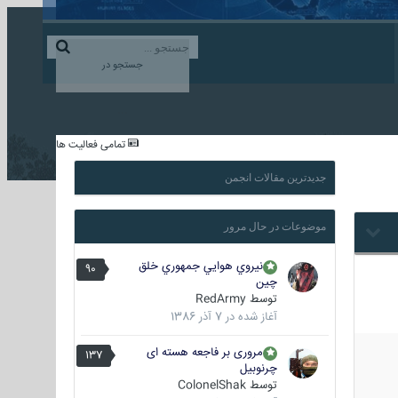
ورود به حساب کاربری
ایجاد حساب کاربری
جستجو در
...
تمامی فعالیت ها
جدیدترین مقالات انجمن
موضوعات در حال مرور
نيروي هوايي جمهوري خلق
90
چين
توسط
RedArmy
آغاز شده در
7 آذر 1386
مروری بر فاجعه هسته ای
137
چرنوبیل
توسط
ColonelShak