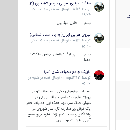
جنگنده برتری هوایی سوخو-57 فلون (Su-57/Felon)
توسط
MR9
·
ارسال شده در
سه شنبه در
18:26
بسم ا.. فلون دوکابین ...
نیروی هوایی ایران( به یاد استاد شماس)
توسط
MR9
·
ارسال شده در
سه شنبه در
15:40
بسم ا... پرتابگر ذوالفقار جنس ماکت :
مقوا..
تاپیک جامع تحولات شرق آسیا
توسط
majid363
·
ارسال شده در
شنبه در
05:26
عملیات مونوپولی یکی از محرمانه ترین
پروژه های ضدجاسوسی اف بی آی در
دوران جنگ سرد بود هدف این عملیات حفر
یک تونل زیر سفارت تازه ساز شوروی در
واشنگتن و نصب تجهیزات شنود برای جمع
آوری اطلاعات بود این...