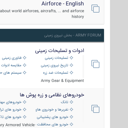
Airforce - English
about world airforces, aircrafts, ... and airforce
history
ARMY FORUM - بخش نیروی زمینی
ادوات و تسلیحات زمینی
تسلیحات زمینی
فناوری زمینی
تاریخ نیروی زمینی
مقایسه ادوات 
تسلیحات ضد زره
سیستم های حف
Army Gear & Equipment
خودروهای نظامی و زره پوش ها
تانک
خودروهای مهن
نفربرها و خودروی های رزمی پیاده نظام
خودرو های ترا
خودرو های پشتیبانی آتش ، شناسایی و ضد ت
خودرو های تاک
خودرو های محافظت شده
tary Armored Vehicle