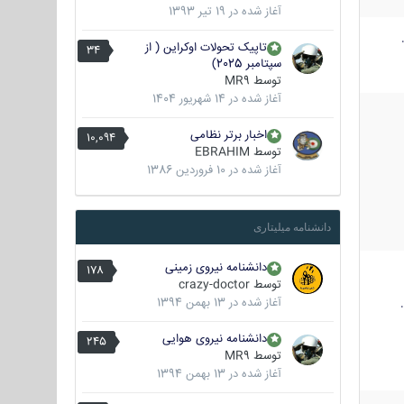
آغاز شده در
19 تیر 1393
تاپیک تحولات اوکراین ( از
34
سپتامبر 2025)
توسط
MR9
آغاز شده در
14 شهریور 1404
اخبار برتر نظامی
10,094
توسط
EBRAHIM
آغاز شده در
10 فروردین 1386
دانشنامه میلیتاری
دانشنامه نیروی زمینی
178
توسط
crazy-doctor
آغاز شده در
13 بهمن 1394
دانشنامه نیروی هوایی
245
توسط
MR9
آغاز شده در
13 بهمن 1394