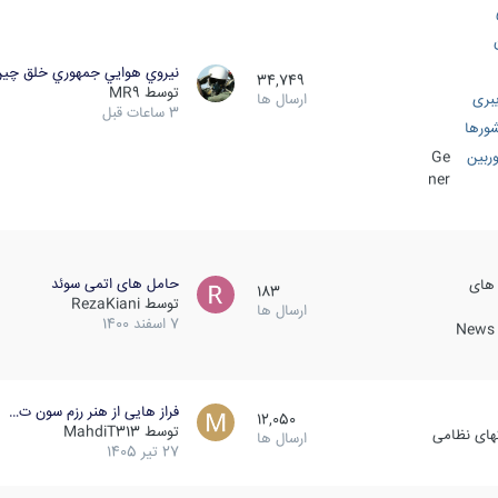
نيروي هوايي جمهوري خلق چي
34,749
توسط
MR9
بری
ارسال ها
3 ساعات قبل
ورها
ربین
Ge
ner
حامل های اتمی سوئد
 های
183
توسط
RezaKiani
ارسال ها
7 اسفند 1400
News &
فراز هایی از هنر رزم سون ت…
12,050
توسط
MahdiT313
کهای نظامی
ارسال ها
27 تیر 1405