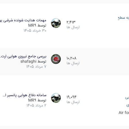
به سطح
مهمات هدایت شونده سُرشی یو
2,413
توسط
MR9
ارسال ها
30 خرداد 1405
بررسی جامع نیروی هوایی ارت…
10,208
توسط
shafaghi
ارسال ها
7 مرداد 1405
سامانه دفاع هوایی پانسیر ا…
یی
19,094
توسط
MR9
ارسال ها
ی
2 مرداد 1405
Air f