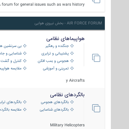
 forum for general issues such as wars history ...
AIR FORCE FORUM - بخش نیروی هوایی
هواپیماهای نظامی
جنگنده و رهگیر
بی سرنشین ها
پشتیبانی و ترابری
شناسایی و جا
هجومی و بمب افکن
کنترل و گشت د
تمرینی و آموزشی
مقایسه هواپیم
y Aircrafts
بالگردهای نظامی
بالگردهای هجومی
بالگردهای تراب
بالگردهای شناسایی
مقایسه بالگرده
Military Helicopters