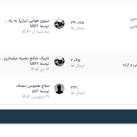
يني
نیروی هوایی ایران( به یاد …
33,075
توسط
MR9
ظامی
ارسال ها
سه شنبه در 15:40
تاپیک جامع نشریه میلیتاری …
2,065
توسط
MR9
 و ارایه
ارسال ها
16 تیر 1405
سلاح هجومی مصاف
331
توسط
ak2
ارسال ها
29 فروردین 1404