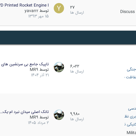
D Printed Rocket Engine I…
27
توسط
yavarrr
Discuss 
ارسال ها
15 مهر 1393
تاپیک جامع بی سرنشین های ز
6,022
جنگی
توسط
MR9
ارسال ها
21 آذر 1404
اظت فعال
دسی
تانک اصلی میدان نبرد ام-یک…
9,980
بری نظامی
توسط
MR9
ارسال ها
2 مرداد 1405
انک
تیکی نظامی
Mili