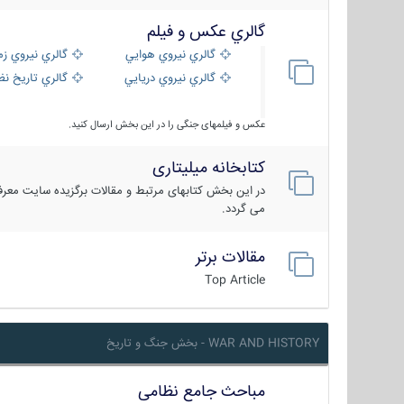
گالري عكس و فيلم
گالري نيروي هوايي
گالري نيروي زم
گالري نيروي دريايي
گالري تاریخ ن
عکس و فیلمهای جنگی را در این بخش ارسال کنید.
کتابخانه میلیتاری
در این بخش کتابهای مرتبط و مقالات برگزیده سایت معرفی
می گردد.
مقالات برتر
Top Article
WAR AND HISTORY - بخش جنگ و تاریخ
مباحث جامع نظامی