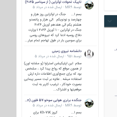
تاپیک تحولات اوکراین ( از سپتامبر 2025)
توسط
MR9
·
ارسال شده در
مرداد 5
بسم ا... جنگ در اوکراین روز هزار و
چهارصد و نودویکم الی هزار و پانصدو
هشتم یکم الی هفدهم آوریل 2026
جنگ در اوکراین – 1 آوریل 2026 1-وزارت
دفاع روسیه ادعا کرد که نیروهای روسی
برای سومین بار در طول تهاجم تمام عیار...
دانشنامه نیروی زمینی
توسط
951
·
ارسال شده در
مرداد 5
سلام این اپلیکیشن استراوا (و مشابه اون)
از همون موقع که رواج پیدا کرد ، مشخص
بود که برای جمع‌آوری اطلاعات داره ارش
استفاده میشه . علاوه بر ثبت مسیر پیمایی
بصورت خودکار ، ترغیب کاربر به ثبت
موقعیتها و اشتراک‌...
جنگنده برتری هوایی سوخو-57 فلون (Su-57/Felon)
توسط
MR9
·
ارسال شده در
مرداد 5
بسم ا... کروز Kh-71K برای