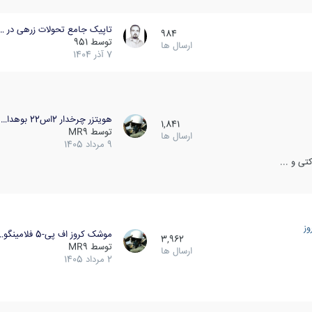
تاپیک جامع تحولات زرهی در …
984
توسط
951
ارسال ها
7 آذر 1404
هویتزر چرخدار 2اس22 بوهدا…
1,841
توسط
MR9
ارسال ها
9 مرداد 1405
ی و ...
ز
موشک کروز اف پی-5 فلامینگو…
3,962
توسط
MR9
ارسال ها
2 مرداد 1405