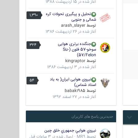
آغاز شده در
15 اردیبهشت 1388
تحلیل و پیگیری تحولات کره
1,390
شمالی و جنوبی
توسط
arash_slayer
آغاز شده در
26 اردیبهشت 1386
جنگنده برتری هوایی
324
سوخو-57 فلون (Su-
57/Felon)
توسط
kingraptor
آغاز شده در
3 اردیبهشت 1386
نیروی هوایی ایران( به یاد
54
استاد شماس)
توسط
babak1985
آغاز شده در
27 اسفند 1392
جدیدترین پاسخ های کاربران
نيروي هوايي جمهوري خلق چين
توسط
MR9
·
ارسال شده در
3 ساعات قبل