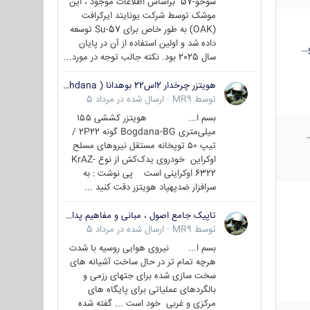
سوخو-57 براساس اطلاعات موجود ، این
موشک توسط شرکت یونایتد ایرکرافت
(OAK) به طور خاص برای Su-57 توسعه
داده شد و اولین استفاده از آن در پایان
…
سال 2025 بود. نکته جالب توجه در مورد...
هویتزر چرخدار 2اس22 بوهدانا ( wheeled howitzer 2S22 Bohdana )
توسط
MR9
·
ارسال شده در
مرداد 5
بسم ا... هویتزر کششی ۱۵۵
میلی‌متری Bogdana-BG گونه 2P22 /
تیپ ۵۰ توپخانه مستقل نیروهای مسلح
اوکراین خودروی یدک‌کش از نوع KrAZ-
6322 اوکراینی است پی نوشت : به
سرافزار ضدپهپاد هویتزر دقت کنید ...
تاپیک جامع اصول ، مبانی و مفاهیم پدافند غیر عامل
توسط
MR9
·
ارسال شده در
مرداد 5
بسم ا... نیروی هوایی روسیه با شدت
هرچه تمام تر در حال ساخت آشیانه های
سخت سازی شده برای جتهای رزمی و
بالگردهای عملیاتی برای پایگاه های
مرکزی و غربی خود است ... گفته شده