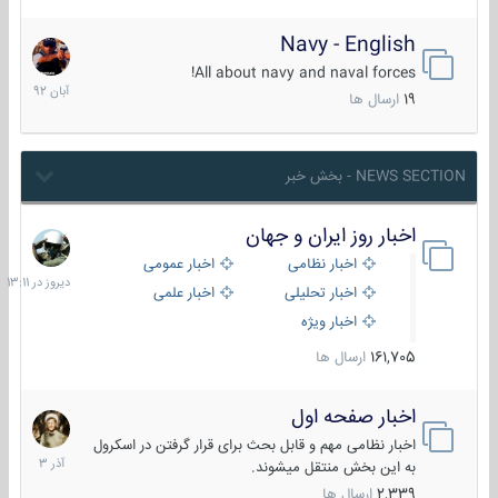
Navy - English
22
آبان
All about navy and naval forces!
1392
19
ارسال ها
NEWS SECTION - بخش خبر
اخبار روز ایران و جهان
دیروز
در
اخبار نظامی
اخبار عمومی
13:11
اخبار تحلیلی
اخبار علمی
اخبار ویژه
161,705
ارسال ها
اخبار صفحه اول
7
آذر
اخبار نظامی مهم و قابل بحث برای قرار گرفتن در اسکرول
1403
به این بخش منتقل میشوند.
2,339
ارسال ها