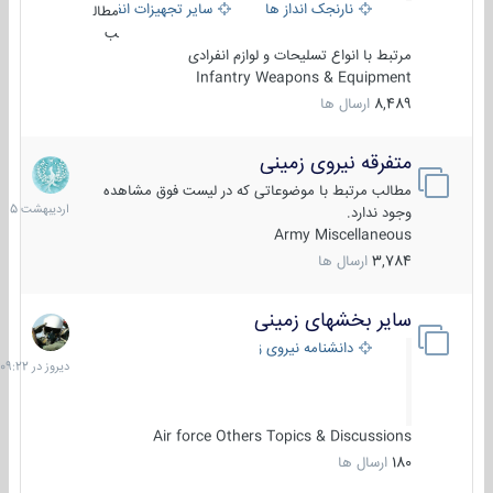
نارنجک انداز ها
سایر تجهیزات انفرادی
مطال
ب
مرتبط با انواع تسلیحات و لوازم انفرادی
Infantry Weapons & Equipment
8,489
ارسال ها
متفرقه نیروی زمینی
27
اردیبهش
مطالب مرتبط با موضوعاتی که در لیست فوق مشاهده
1405
وجود ندارد.
Army Miscellaneous
3,784
ارسال ها
سایر بخشهای زمینی
دیروز
در
دانشنامه نیروی زمینی
09:22
Air force Others Topics & Discussions
180
ارسال ها