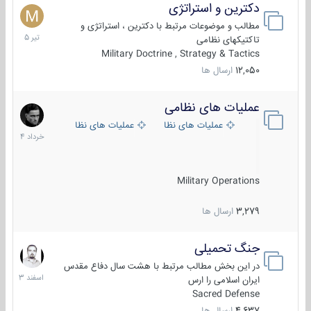
دکترین و استراتژی
27
تیر
مطالب و موضوعات مرتبط با دکترین ، استراتژی و
1405
تاکتیکهای نظامی
Military Doctrine , Strategy & Tactics
12,050
ارسال ها
عملیات های نظامی
5
خرداد
عملیات های نظامی ایران
عملیات های نظامی خارجی
1404
Military Operations
3,279
ارسال ها
جنگ تحمیلی
20
اسفند
در این بخش مطالب مرتبط با هشت سال دفاع مقدس
1403
ایران اسلامی را ارس
Sacred Defense