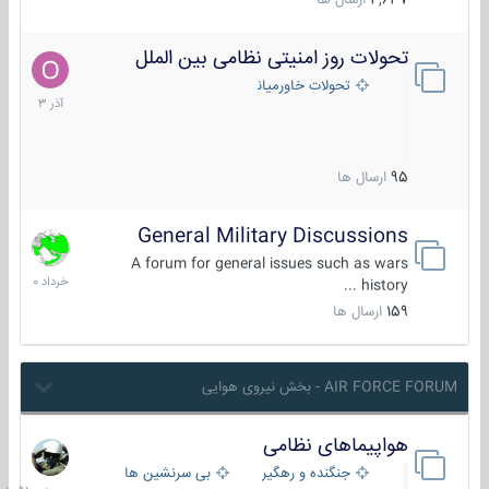
4,637
ارسال ها
تحولات روز امنیتی نظامی بین الملل
21
آذر
تحولات خاورمیانه
1403
95
ارسال ها
General Military Discussions
10
خرداد
A forum for general issues such as wars
1400
history ...
159
ارسال ها
AIR FORCE FORUM - بخش نیروی هوایی
هواپیماهای نظامی
دیروز
در
جنگنده و رهگیر
بی سرنشین ها
10:51