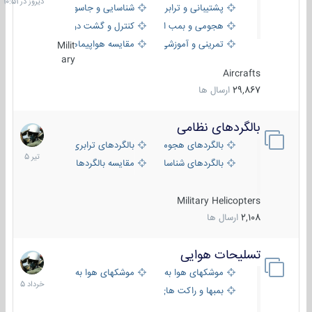
پشتیبانی و ترابری
شناسایی و جاسوسی
هجومی و بمب افکن
کنترل و گشت دریایی
تمرینی و آموزشی
مقایسه هواپیماها
Milit
ary
Aircrafts
29,867
ارسال ها
بالگردهای نظامی
22
تیر
بالگردهای هجومی
بالگردهای ترابری
1405
بالگردهای شناسایی
مقایسه بالگردها
Military Helicopters
2,108
ارسال ها
تسلیحات هوایی
30
خرداد
موشکهای هوا به هوا
موشکهای هوا به سطح
1405
بمبها و راکت های هوایی