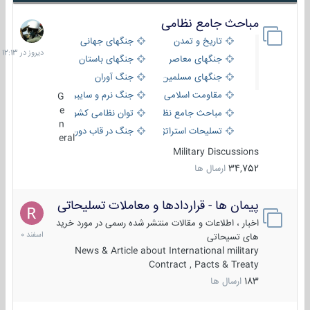
مباحث جامع نظامی
دیروز
در
تاریخ و تمدن
جنگهای جهانی
12:13
جنگهای معاصر
جنگهای باستان
جنگهای مسلمین
جنگ آوران
مقاومت اسلامی
جنگ نرم و سایبری
G
e
مباحث جامع نظامی
توان نظامی کشورها
n
تسلیحات استراتژیک
جنگ در قاب دوربین
eral
Military Discussions
34,752
ارسال ها
پیمان ها - قراردادها و معاملات تسلیحاتی
7
اسفند
اخبار ، اطلاعات و مقالات منتشر شده رسمی در مورد خرید
1400
های تسیحاتی
News & Article about International military
Contract , Pacts & Treaty
183
ارسال ها