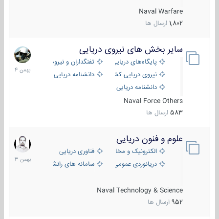
Naval Warfare
1,802
ارسال ها
سایر بخش های نیروی دریایی
22
بهمن
پایگاه‌های دریایی
تفنگداران و نیروهای ویژه‌ی دریایی
1404
نیروی دریایی کشورهای مختلف
دانشنامه دریایی
دانشنامه دریایی کپی
Naval Force Others
583
ارسال ها
علوم و فنون دریایی
6
بهمن
الکترونیک و مخابرات دریایی
فناوری دریایی
1403
دریانوردی عمومی
سامانه های رانشی دریایی
Naval Technology & Science
952
ارسال ها