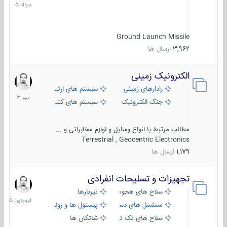
1405
Ground Launch Missile
3,962
ارسال ها
الکترونیک زمینی
1
مهر
رادارهای زمینی
سیستم های ارتباطی و جمع آوری اطلاع
1403
جنگ الکترونیک
سیستم های کنترل آتش و تجهیزات الکتر
مطالب مرتبط با انواع وسایل و لوازم مخابراتی و ...
Terrestrial , Geocentric Electronics
1,179
ارسال ها
تجهیزات و تسلیحات انفرادی
17
فروردین
سلاح های هجومی
تیربارها
1405
مسلسل های دستی
پیستول ها و رولورها
سلاح های تک تیر اندازی
شاتگان ها