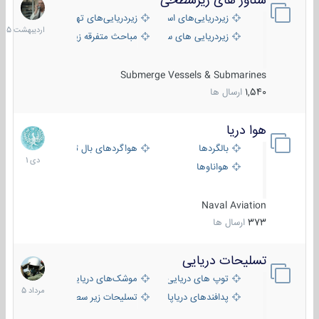
شناور های زیرسطحی
31
اردیبهش
زیردریایی‌های استراتژیک
زیردریایی‌های تهاجمی
1405
زیردریایی های سبک
مباحث متفرقه زیرسطحی
Submerge Vessels & Submarines
1,540
ارسال ها
هوا دریا
12
دی
بالگردها
هواگردهای بال ثابت
1401
هواناوها
Naval Aviation
373
ارسال ها
تسلیحات دریایی
2
مرداد
توپ های دریایی
موشک‌های دریایی
1405
پدافندهای دریاپایه
تسلیحات زیر سطحی