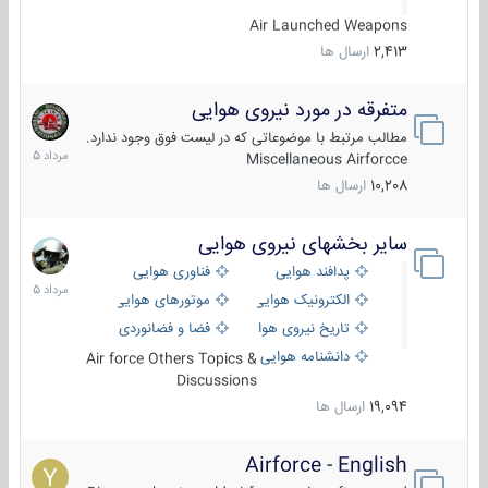
Air Launched Weapons
2,413
ارسال ها
متفرقه در مورد نیروی هوایی
7
مرداد
مطالب مرتبط با موضوعاتی که در لیست فوق وجود ندارد.
1405
Miscellaneous Airforcce
10,208
ارسال ها
سایر بخشهای نیروی هوایی
2
مرداد
پدافند هوایی
فناوری هوایی
1405
الکترونیک هوایی
موتورهای هوایی
تاریخ نیروی هوایی
فضا و فضانوردی
دانشنامه هوایی
Air force Others Topics &
Discussions
19,094
ارسال ها
Airforce - English
15