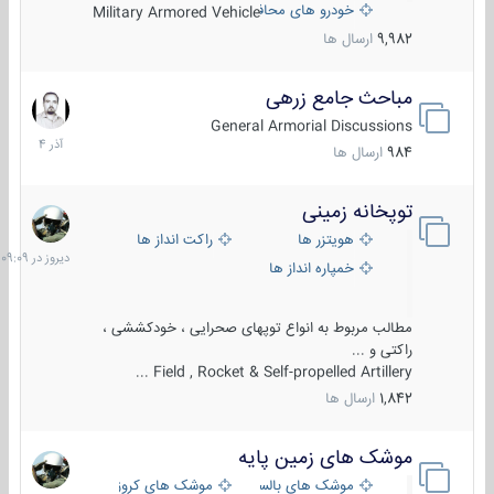
خودرو های محافظت شده
Military Armored Vehicle
9,982
ارسال ها
مباحث جامع زرهی
7
آذر
General Armorial Discussions
1404
984
ارسال ها
توپخانه زمینی
دیروز
در
هویتزر ها
راکت انداز ها
09:09
خمپاره انداز ها
مطالب مربوط به انواع توپهای صحرایی ، خودکششی ،
راکتی و ...
Field , Rocket & Self-propelled Artillery ...
1,842
ارسال ها
موشک های زمین پایه
2
مرداد
موشک های بالستیک
موشک های کروز