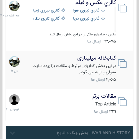
گالري عكس و فيلم
سه
شنبه
گالري نيروي هوايي
گالري نيروي زميني
در
گالري نيروي دريايي
گالري تاریخ نظامی
15:40
عکس و فیلمهای جنگی را در این بخش ارسال کنید.
33,075
ارسال ها
کتابخانه میلیتاری
16
تیر
در این بخش کتابهای مرتبط و مقالات برگزیده سایت
1405
معرفی و ارایه می گردد.
2,065
ارسال ها
مقالات برتر
29
فروردین
Top Article
1404
331
ارسال ها
WAR AND HISTORY - بخش جنگ و تاریخ