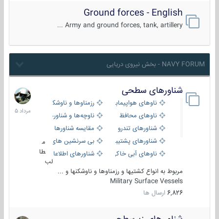
Ground forces - English
Army and ground forces, tank, artillery ...
NAVY FORUM - بخش نیروی دریایی
شناورهای سطحی
2
مرداد
ناوهای هواپیمابر و بالگرد بر
رزمناوها و ناوشکن‌ها
1405
ناوهای محافظ
ناوچه‌ها و شناورهای گشتی
شناورهای تندرو
مقایسه شناورها
شناورهای پشتیبانی
بی سرنشین های دریایی
م
طا
ناوهای آبی خاکی و نیروبر
شناورهای اطلاعاتی و جاسوسی
لب
مربوط به انواع کشتیها و رزمناوها و ناوشکنها و ...
Military Surface Vessels
6,826
ارسال ها