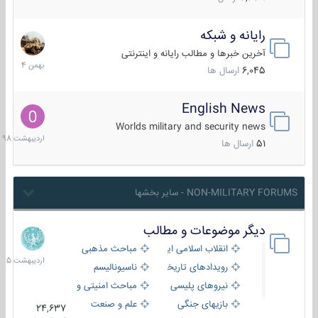
رایانه و شبکه
30
بهمن
آخرین خبرها و مطالب رایانه و اینترنتی
1404
6,045
ارسال ها
English News
10
اردیبهش
Worlds military and security news
1398
51
ارسال ها
NON-MILITARY FORUMS - سایر بخشها
دیگر موضوعات و مطالب
8
اردیبهش
انقلاب اسلامی ایران
مباحث مذهبی
1405
رویدادهای تاریخی و مذهبی
ناسیونالیسم
نیروهای پلیسی
مباحث امنیتی و اطلاعاتی
بازیهای جنگی
علم و صنعت
24,637