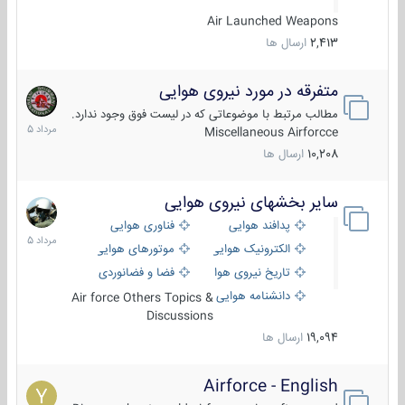
Air Launched Weapons
2,413
ارسال ها
متفرقه در مورد نیروی هوایی
7
مرداد
مطالب مرتبط با موضوعاتی که در لیست فوق وجود ندارد.
1405
Miscellaneous Airforcce
10,208
ارسال ها
سایر بخشهای نیروی هوایی
2
مرداد
پدافند هوایی
فناوری هوایی
1405
الکترونیک هوایی
موتورهای هوایی
تاریخ نیروی هوایی
فضا و فضانوردی
دانشنامه هوایی
Air force Others Topics &
Discussions
19,094
ارسال ها
Airforce - English
15