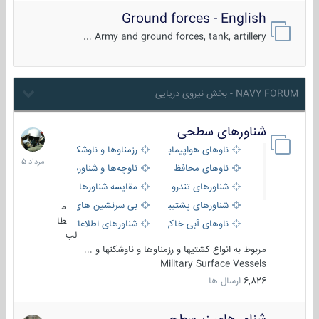
Ground forces - English
Army and ground forces, tank, artillery ...
NAVY FORUM - بخش نیروی دریایی
شناورهای سطحی
2
مرداد
ناوهای هواپیمابر و بالگرد بر
رزمناوها و ناوشکن‌ها
1405
ناوهای محافظ
ناوچه‌ها و شناورهای گشتی
شناورهای تندرو
مقایسه شناورها
شناورهای پشتیبانی
بی سرنشین های دریایی
م
طا
ناوهای آبی خاکی و نیروبر
شناورهای اطلاعاتی و جاسوسی
لب
مربوط به انواع کشتیها و رزمناوها و ناوشکنها و ...
Military Surface Vessels
6,826
ارسال ها