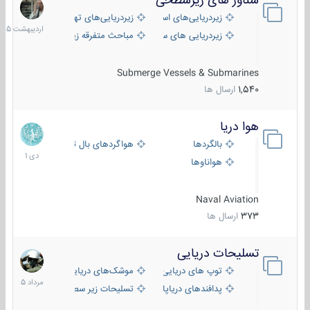
شناور های زیرسطحی
31
اردیبهش
زیردریایی‌های استراتژیک
زیردریایی‌های تهاجمی
1405
زیردریایی های سبک
مباحث متفرقه زیرسطحی
Submerge Vessels & Submarines
1,540
ارسال ها
هوا دریا
12
دی
بالگردها
هواگردهای بال ثابت
1401
هواناوها
Naval Aviation
373
ارسال ها
تسلیحات دریایی
2
مرداد
توپ های دریایی
موشک‌های دریایی
1405
پدافندهای دریاپایه
تسلیحات زیر سطحی