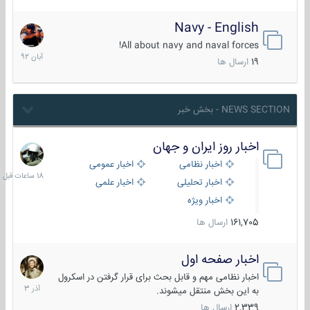
Navy - English
22
آبان
All about navy and naval forces!
1392
19
ارسال ها
NEWS SECTION - بخش خبر
اخبار روز ایران و جهان
18
ساعات
اخبار نظامی
اخبار عمومی
قبل
اخبار تحلیلی
اخبار علمی
اخبار ویژه
161,705
ارسال ها
اخبار صفحه اول
7
آذر
اخبار نظامی مهم و قابل بحث برای قرار گرفتن در اسکرول
1403
به این بخش منتقل میشوند.
2,339
ارسال ها