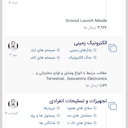
1405
Ground Launch Missile
3,962
ارسال ها
الکترونیک زمینی
1
مهر
رادارهای زمینی
سیستم های ارتباطی و جمع آوری اطلاع
1403
جنگ الکترونیک
سیستم های کنترل آتش و تجهیزات الکتر
مطالب مرتبط با انواع وسایل و لوازم مخابراتی و ...
Terrestrial , Geocentric Electronics
1,179
ارسال ها
تجهیزات و تسلیحات انفرادی
17
فروردین
سلاح های هجومی
تیربارها
1405
مسلسل های دستی
پیستول ها و رولورها
سلاح های تک تیر اندازی
شاتگان ها