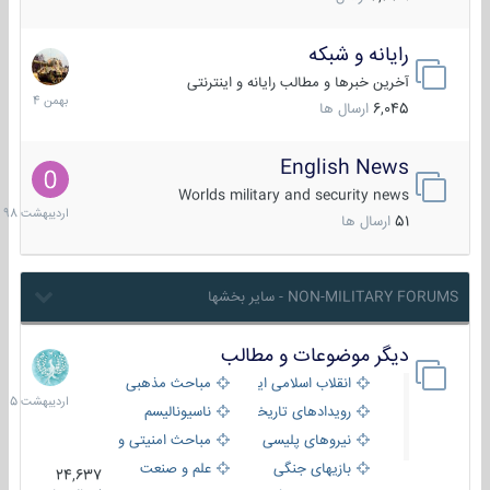
رایانه و شبکه
30
بهمن
آخرین خبرها و مطالب رایانه و اینترنتی
1404
6,045
ارسال ها
English News
10
اردیبهش
Worlds military and security news
1398
51
ارسال ها
NON-MILITARY FORUMS - سایر بخشها
دیگر موضوعات و مطالب
8
اردیبهش
انقلاب اسلامی ایران
مباحث مذهبی
1405
رویدادهای تاریخی و مذهبی
ناسیونالیسم
نیروهای پلیسی
مباحث امنیتی و اطلاعاتی
بازیهای جنگی
علم و صنعت
24,637