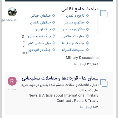
مباحث جامع نظامی
18
ساعات
تاریخ و تمدن
جنگهای جهانی
قبل
جنگهای معاصر
جنگهای باستان
جنگهای مسلمین
جنگ آوران
مقاومت اسلامی
جنگ نرم و سایبری
G
e
مباحث جامع نظامی
توان نظامی کشورها
n
تسلیحات استراتژیک
جنگ در قاب دوربین
eral
Military Discussions
34,752
ارسال ها
پیمان ها - قراردادها و معاملات تسلیحاتی
7
اسفند
اخبار ، اطلاعات و مقالات منتشر شده رسمی در مورد خرید
1400
های تسیحاتی
News & Article about International military
Contract , Pacts & Treaty
183
ارسال ها