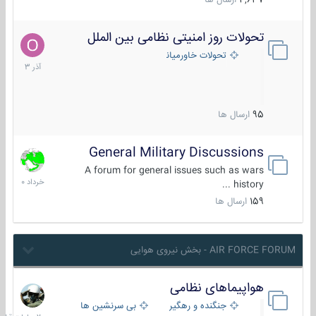
4,637
ارسال ها
تحولات روز امنیتی نظامی بین الملل
21
آذر
تحولات خاورمیانه
1403
95
ارسال ها
General Military Discussions
10
خرداد
A forum for general issues such as wars
1400
history ...
159
ارسال ها
AIR FORCE FORUM - بخش نیروی هوایی
هواپیماهای نظامی
20
ساعات
جنگنده و رهگیر
بی سرنشین ها
قبل