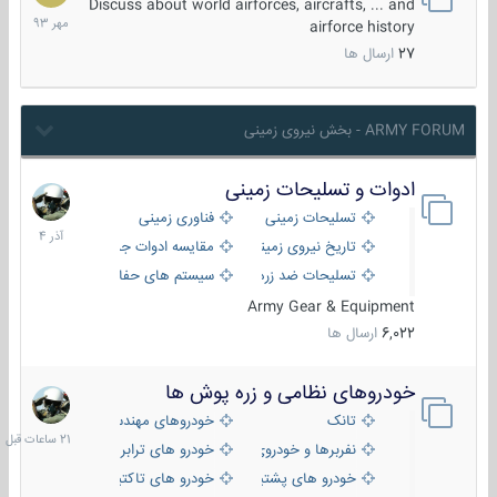
مهر
Discuss about world airforces, aircrafts, ... and
1393
airforce history
27
ارسال ها
ARMY FORUM - بخش نیروی زمینی
ادوات و تسلیحات زمینی
21
آذر
تسلیحات زمینی
فناوری زمینی
1404
تاریخ نیروی زمینی
مقایسه ادوات جنگی
تسلیحات ضد زره
سیستم های حفاظت فعال
Army Gear & Equipment
6,022
ارسال ها
خودروهای نظامی و زره پوش ها
21
ساعات
تانک
خودروهای مهندسی
قبل
نفربرها و خودروی های رزمی پیاده نظام
خودرو های ترابری نظامی
خودرو های پشتیبانی آتش ، شناسایی و ضد تانک
خودرو های تاکتیکی نظامی