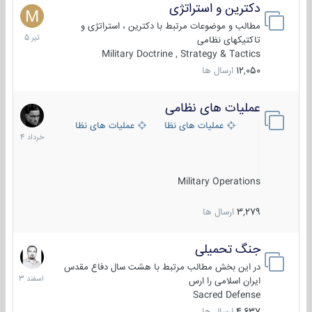
دکترین و استراتژی
27
تیر
مطالب و موضوعات مرتبط با دکترین ، استراتژی و
1405
تاکتیکهای نظامی
Military Doctrine , Strategy & Tactics
12,050
ارسال ها
عملیات های نظامی
5
خرداد
عملیات های نظامی ایران
عملیات های نظامی خارجی
1404
Military Operations
3,279
ارسال ها
جنگ تحمیلی
20
اسفند
در این بخش مطالب مرتبط با هشت سال دفاع مقدس
1403
ایران اسلامی را ارس
Sacred Defense