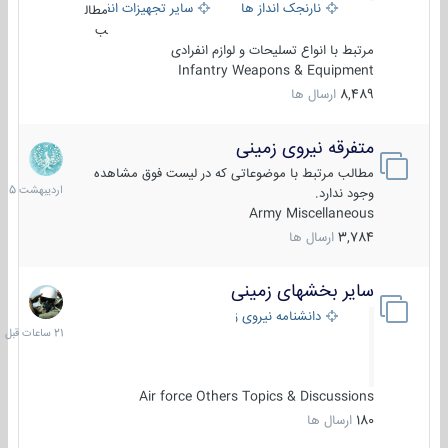
نارنجک انداز ها
سایر تجهیزات انفرادی
مطال
ب
مرتبط با انواع تسلیحات و لوازم انفرادی
Infantry Weapons & Equipment
8,489
ارسال ها
متفرقه نیروی زمینی
27
اردیبهش
مطالب مرتبط با موضوعاتی که در لیست فوق مشاهده
1405
وجود ندارد.
Army Miscellaneous
3,784
ارسال ها
سایر بخشهای زمینی
21
ساعات
دانشنامه نیروی زمینی
قبل
Air force Others Topics & Discussions
180
ارسال ها