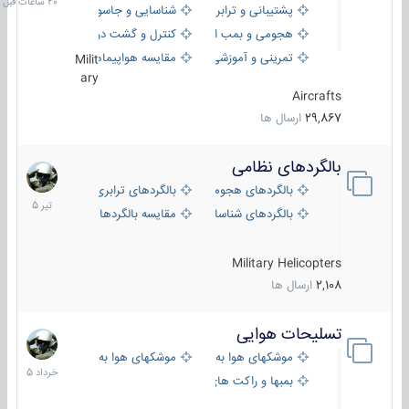
پشتیبانی و ترابری
شناسایی و جاسوسی
هجومی و بمب افکن
کنترل و گشت دریایی
تمرینی و آموزشی
مقایسه هواپیماها
Milit
ary
Aircrafts
29,867
ارسال ها
بالگردهای نظامی
22
تیر
بالگردهای هجومی
بالگردهای ترابری
1405
بالگردهای شناسایی
مقایسه بالگردها
Military Helicopters
2,108
ارسال ها
تسلیحات هوایی
30
خرداد
موشکهای هوا به هوا
موشکهای هوا به سطح
1405
بمبها و راکت های هوایی