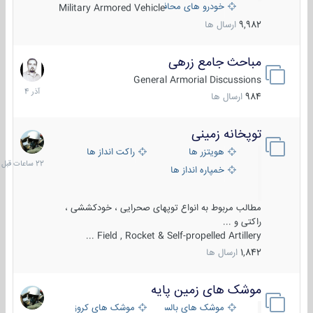
خودرو های محافظت شده
Military Armored Vehicle
9,982
ارسال ها
مباحث جامع زرهی
7
آذر
General Armorial Discussions
1404
984
ارسال ها
توپخانه زمینی
22
ساعات
هویتزر ها
راکت انداز ها
قبل
خمپاره انداز ها
مطالب مربوط به انواع توپهای صحرایی ، خودکششی ،
راکتی و ...
Field , Rocket & Self-propelled Artillery ...
1,842
ارسال ها
موشک های زمین پایه
2
مرداد
موشک های بالستیک
موشک های کروز