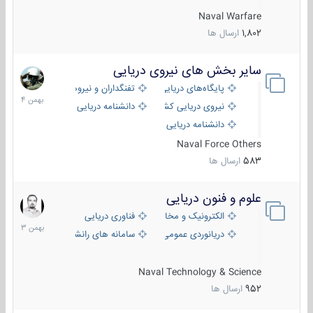
Naval Warfare
1,802
ارسال ها
سایر بخش های نیروی دریایی
22
بهمن
پایگاه‌های دریایی
تفنگداران و نیروهای ویژه‌ی دریایی
1404
نیروی دریایی کشورهای مختلف
دانشنامه دریایی
دانشنامه دریایی کپی
Naval Force Others
583
ارسال ها
علوم و فنون دریایی
6
بهمن
الکترونیک و مخابرات دریایی
فناوری دریایی
1403
دریانوردی عمومی
سامانه های رانشی دریایی
Naval Technology & Science
952
ارسال ها