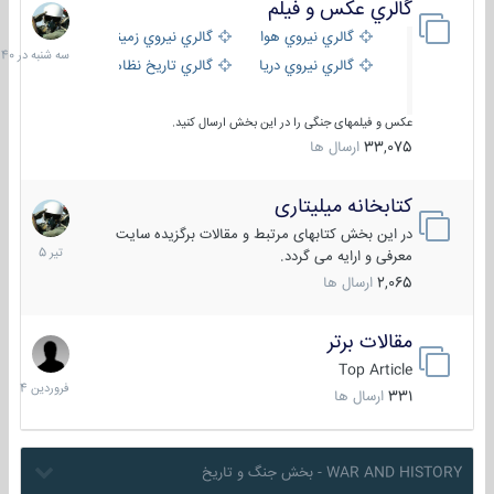
گالري عكس و فيلم
سه
شنبه
گالري نيروي هوايي
گالري نيروي زميني
در
گالري نيروي دريايي
گالري تاریخ نظامی
15:40
عکس و فیلمهای جنگی را در این بخش ارسال کنید.
33,075
ارسال ها
کتابخانه میلیتاری
16
تیر
در این بخش کتابهای مرتبط و مقالات برگزیده سایت
1405
معرفی و ارایه می گردد.
2,065
ارسال ها
مقالات برتر
29
فروردین
Top Article
1404
331
ارسال ها
WAR AND HISTORY - بخش جنگ و تاریخ