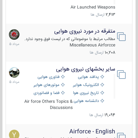
Air Launched Weapons
2,413
ارسال ها
متفرقه در مورد نیروی هوایی
7
مرداد
مطالب مرتبط با موضوعاتی که در لیست فوق وجود ندارد.
1405
Miscellaneous Airforcce
10,208
ارسال ها
سایر بخشهای نیروی هوایی
2
مرداد
پدافند هوایی
فناوری هوایی
1405
الکترونیک هوایی
موتورهای هوایی
تاریخ نیروی هوایی
فضا و فضانوردی
دانشنامه هوایی
Air force Others Topics &
Discussions
19,094
ارسال ها
Airforce - English
15