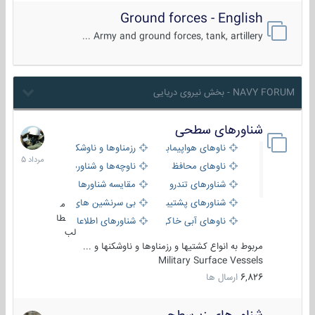
Ground forces - English
Army and ground forces, tank, artillery ...
NAVY FORUM - بخش نیروی دریایی
شناورهای سطحی
2
مرداد
ناوهای هواپیمابر و بالگرد بر
رزمناوها و ناوشکن‌ها
1405
ناوهای محافظ
ناوچه‌ها و شناورهای گشتی
شناورهای تندرو
مقایسه شناورها
شناورهای پشتیبانی
بی سرنشین های دریایی
م
طا
ناوهای آبی خاکی و نیروبر
شناورهای اطلاعاتی و جاسوسی
لب
مربوط به انواع کشتیها و رزمناوها و ناوشکنها و ...
Military Surface Vessels
6,826
ارسال ها