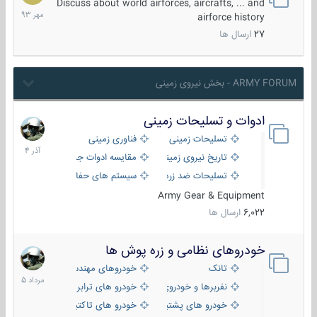
مهر
Discuss about world airforces, aircrafts, ... and
1393
airforce history
27
ارسال ها
ARMY FORUM - بخش نیروی زمینی
ادوات و تسلیحات زمینی
21
آذر
تسلیحات زمینی
فناوری زمینی
1404
تاریخ نیروی زمینی
مقایسه ادوات جنگی
تسلیحات ضد زره
سیستم های حفاظت فعال
Army Gear & Equipment
6,022
ارسال ها
خودروهای نظامی و زره پوش ها
2
مرداد
تانک
خودروهای مهندسی
1405
نفربرها و خودروی های رزمی پیاده نظام
خودرو های ترابری نظامی
خودرو های پشتیبانی آتش ، شناسایی و ضد تانک
خودرو های تاکتیکی نظامی