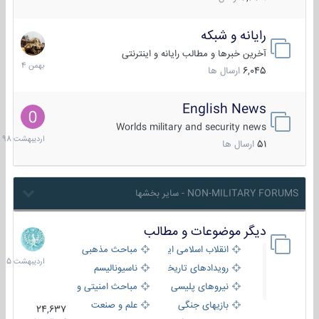
رایانه و شبکه
30
بهمن
آخرین خبرها و مطالب رایانه و اینترنتی
1404
6,045
ارسال ها
English News
10
اردیبهش
Worlds military and security news
1398
51
ارسال ها
NON-MILITARY FORUMS - سایر بخشها
دیگر موضوعات و مطالب
8
اردیبهش
انقلاب اسلامی ایران
مباحث مذهبی
1405
رویدادهای تاریخی و مذهبی
ناسیونالیسم
نیروهای پلیسی
مباحث امنیتی و اطلاعاتی
بازیهای جنگی
علم و صنعت
24,637