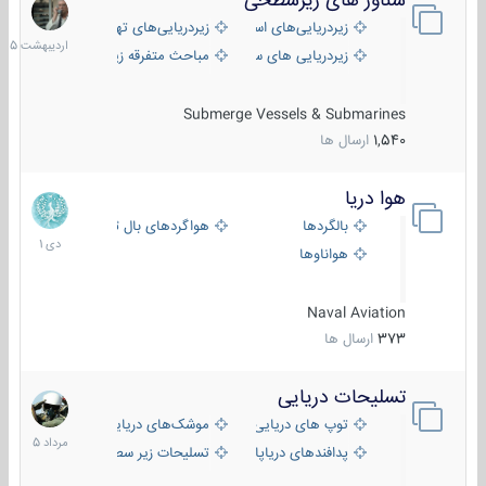
شناور های زیرسطحی
31
اردیبهش
زیردریایی‌های استراتژیک
زیردریایی‌های تهاجمی
1405
زیردریایی های سبک
مباحث متفرقه زیرسطحی
Submerge Vessels & Submarines
1,540
ارسال ها
هوا دریا
12
دی
بالگردها
هواگردهای بال ثابت
1401
هواناوها
Naval Aviation
373
ارسال ها
تسلیحات دریایی
2
مرداد
توپ های دریایی
موشک‌های دریایی
1405
پدافندهای دریاپایه
تسلیحات زیر سطحی