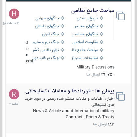
مباحث جامع نظامی
3
ساعات
تاریخ و تمدن
جنگهای جهانی
قبل
جنگهای معاصر
جنگهای باستان
جنگهای مسلمین
جنگ آوران
مقاومت اسلامی
جنگ نرم و سایبری
G
e
مباحث جامع نظامی
توان نظامی کشورها
n
تسلیحات استراتژیک
جنگ در قاب دوربین
eral
Military Discussions
34,750
ارسال ها
پیمان ها - قراردادها و معاملات تسلیحاتی
7
اسفند
اخبار ، اطلاعات و مقالات منتشر شده رسمی در مورد خرید
1400
های تسیحاتی
News & Article about International military
Contract , Pacts & Treaty
183
ارسال ها