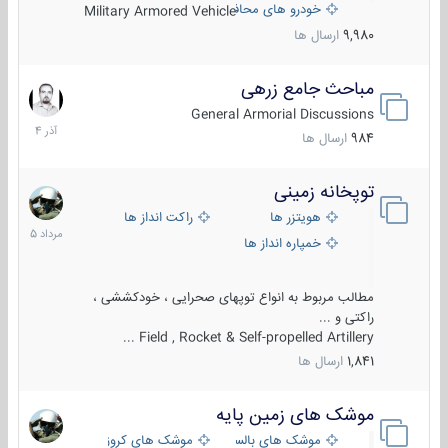
خودرو های محافظت شده
Military Armored Vehicle
9,980
ارسال ها
مباحث جامع زرهی
7
آذر
General Armorial Discussions
1404
984
ارسال ها
توپخانه زمینی
9
مرداد
هویتزر ها
راکت انداز ها
1405
خمپاره انداز ها
مطالب مربوط به انواع توپهای صحرایی ، خودکششی ،
راکتی و ...
Field , Rocket & Self-propelled Artillery ...
1,841
ارسال ها
موشک های زمین پایه
2
مرداد
موشک های بالستیک
موشک های کروز