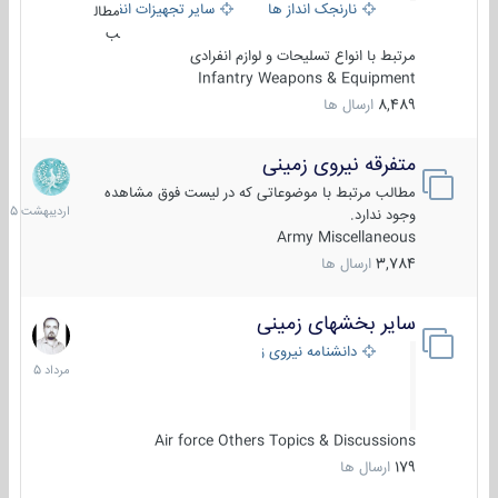
نارنجک انداز ها
سایر تجهیزات انفرادی
مطال
ب
مرتبط با انواع تسلیحات و لوازم انفرادی
Infantry Weapons & Equipment
8,489
ارسال ها
متفرقه نیروی زمینی
27
اردیبهش
مطالب مرتبط با موضوعاتی که در لیست فوق مشاهده
1405
وجود ندارد.
Army Miscellaneous
3,784
ارسال ها
سایر بخشهای زمینی
9
مرداد
دانشنامه نیروی زمینی
1405
Air force Others Topics & Discussions
179
ارسال ها