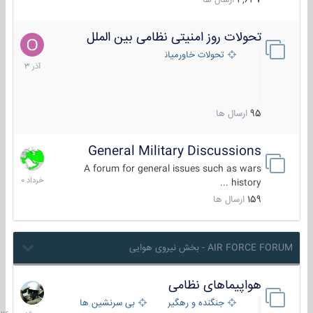
4,637
ارسال ها
تحولات روز امنیتی نظامی بین الملل
21
آذر
تحولات خاورمیانه
1403
95
ارسال ها
General Military Discussions
10
خرداد
A forum for general issues such as wars
1400
history ...
159
ارسال ها
AIR FORCE FORUM - بخش نیروی هوایی
هواپیماهای نظامی
سه
شنبه
جنگنده و رهگیر
بی سرنشین ها
در