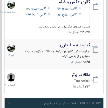
گالري عكس و فيلم
سه
شنبه
گالري نيروي هوايي
گالري نيروي زميني
در
گالري نيروي دريايي
گالري تاریخ نظامی
15:40
عکس و فیلمهای جنگی را در این بخش ارسال کنید.
33,075
ارسال ها
کتابخانه میلیتاری
16
تیر
در این بخش کتابهای مرتبط و مقالات برگزیده سایت
1405
معرفی و ارایه می گردد.
2,065
ارسال ها
مقالات برتر
29
فروردین
Top Article
1404
331
ارسال ها
WAR AND HISTORY - بخش جنگ و تاریخ