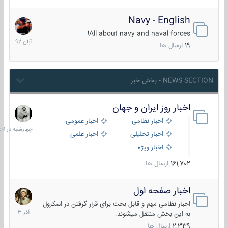
Navy - English
22
آبان
All about navy and naval forces!
1392
19
ارسال ها
NEWS SECTION - بخش خبر
اخبار روز ایران و جهان
چهارشنبه
در
اخبار نظامی
اخبار عمومی
06:01
اخبار تحلیلی
اخبار علمی
اخبار ویژه
161,702
ارسال ها
اخبار صفحه اول
7
آذر
اخبار نظامی مهم و قابل بحث برای قرار گرفتن در اسکرول
1403
به این بخش منتقل میشوند.
2,339
ارسال ها