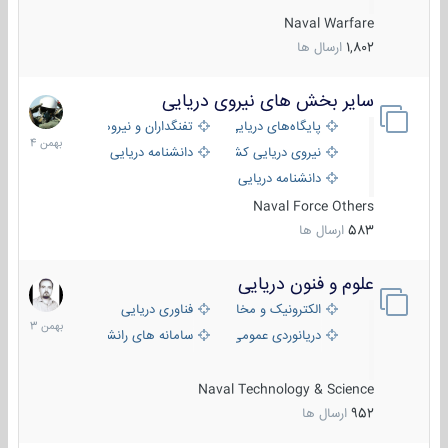
Naval Warfare
1,802
ارسال ها
سایر بخش های نیروی دریایی
22
بهمن
پایگاه‌های دریایی
تفنگداران و نیروهای ویژه‌ی دریایی
1404
نیروی دریایی کشورهای مختلف
دانشنامه دریایی
دانشنامه دریایی کپی
Naval Force Others
583
ارسال ها
علوم و فنون دریایی
6
بهمن
الکترونیک و مخابرات دریایی
فناوری دریایی
1403
دریانوردی عمومی
سامانه های رانشی دریایی
Naval Technology & Science
952
ارسال ها