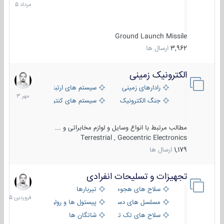
1405
Ground Launch Missile
3,962
ارسال ها
الکترونیک زمینی
1
مهر
رادارهای زمینی
سیستم های ارتباطی و جمع آوری اطلاع
1403
جنگ الکترونیک
سیستم های کنترل آتش و تجهیزات الکتر
مطالب مرتبط با انواع وسایل و لوازم مخابراتی و ...
Terrestrial , Geocentric Electronics
1,179
ارسال ها
تجهیزات و تسلیحات انفرادی
17
فروردین
سلاح های هجومی
تیربارها
1405
مسلسل های دستی
پیستول ها و رولورها
سلاح های تک تیر اندازی
شاتگان ها