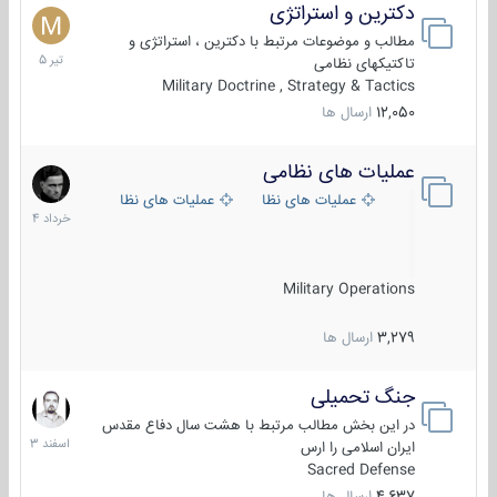
دکترین و استراتژی
27
تیر
مطالب و موضوعات مرتبط با دکترین ، استراتژی و
1405
تاکتیکهای نظامی
Military Doctrine , Strategy & Tactics
12,050
ارسال ها
عملیات های نظامی
5
خرداد
عملیات های نظامی ایران
عملیات های نظامی خارجی
1404
Military Operations
3,279
ارسال ها
جنگ تحمیلی
20
اسفند
در این بخش مطالب مرتبط با هشت سال دفاع مقدس
1403
ایران اسلامی را ارس
Sacred Defense