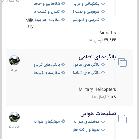
پشتیبانی و ترابری
شناسایی و جاسوسی
18:26
هجومی و بمب افکن
کنترل و گشت دریایی
تمرینی و آموزشی
مقایسه هواپیماها
Milit
ary
Aircrafts
29,866
ارسال ها
بالگردهای نظامی
22
تیر
بالگردهای هجومی
بالگردهای ترابری
1405
بالگردهای شناسایی
مقایسه بالگردها
Military Helicopters
2,108
ارسال ها
تسلیحات هوایی
30
خرداد
موشکهای هوا به هوا
موشکهای هوا به سطح
1405
بمبها و راکت های هوایی