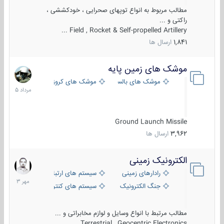
مطالب مربوط به انواع توپهای صحرایی ، خودکششی ،
راکتی و ...
Field , Rocket & Self-propelled Artillery ...
1,841
ارسال ها
موشک های زمین پایه
2
مرداد
موشک های بالستیک
موشک های کروز
1405
Ground Launch Missile
3,962
ارسال ها
الکترونیک زمینی
1
مهر
رادارهای زمینی
سیستم های ارتباطی و جمع آوری اطلاع
1403
جنگ الکترونیک
سیستم های کنترل آتش و تجهیزات الکتر
مطالب مرتبط با انواع وسایل و لوازم مخابراتی و ...
Terrestrial , Geocentric Electronics