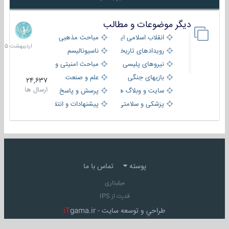
دیگر موضوعات و مطالب
8
اردیبهش
انقلاب اسلامی ایران
مباحث مذهبی
1405
رویدادهای تاریخی و مذهبی
ناسیونالیسم
نیروهای پلیسی
مباحث امنیتی و اطلاعاتی
بازیهای جنگی
علم و صنعت
24,637
ارسال ها
سایت و وبلاگ ها
پرسش و پاسخ
پزشکی و سلامتی
پیشنهادات و انتقادات
پوسته
تماس با ما
میلیتاری
قدرت از IPS
طراحي و توسعه سايت -
gama.ir
iT