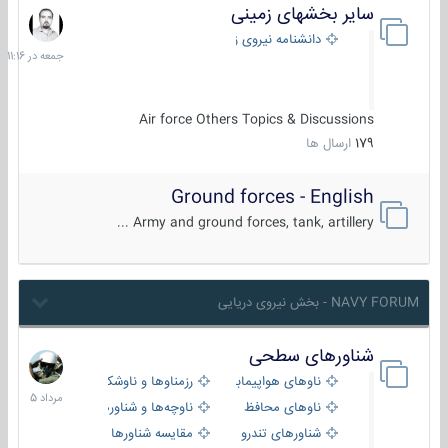
سایر بخشهای زمینی
جمعه
در
دانشنامه نیروی زمینی
11:16
Air force Others Topics & Discussions
179
ارسال ها
Ground forces - English
Army and ground forces, tank, artillery ...
NAVY FORUM - بخش نیروی دریایی
شناورهای سطحی
2
مرداد
ناوهای هواپیمابر و بالگرد بر
رزمناوها و ناوشکن‌ها
1405
ناوهای محافظ
ناوچه‌ها و شناورهای گشتی
شناورهای تندرو
مقایسه شناورها