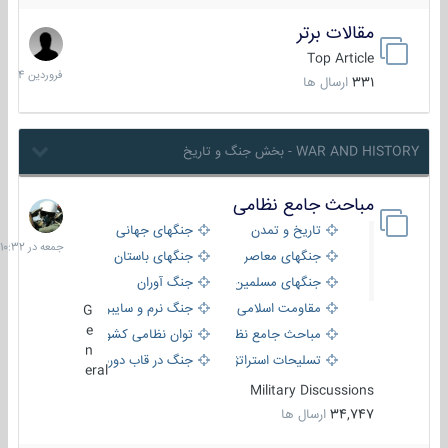
مقالات برتر
29
فروردین
Top Article
1404
331
ارسال ها
WAR AND HISTORY - بخش جنگ و تاریخ
مباحث جامع نظامی
جمعه
در
تاریخ و تمدن
جنگهای جهانی
10:32
جنگهای معاصر
جنگهای باستان
جنگهای مسلمین
جنگ آوران
مقاومت اسلامی
جنگ نرم و سایبری
G
e
مباحث جامع نظامی
توان نظامی کشورها
n
تسلیحات استراتژیک
جنگ در قاب دوربین
eral
Military Discussions
34,747
ارسال ها