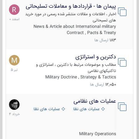
پیمان ها - قراردادها و معاملات تسلیحاتی
7
اسفند
اخبار ، اطلاعات و مقالات منتشر شده رسمی در مورد خرید
1400
های تسیحاتی
News & Article about International military
Contract , Pacts & Treaty
183
ارسال ها
دکترین و استراتژی
27
تیر
مطالب و موضوعات مرتبط با دکترین ، استراتژی و
1405
تاکتیکهای نظامی
Military Doctrine , Strategy & Tactics
12,050
ارسال ها
عملیات های نظامی
5
خرداد
عملیات های نظامی ایران
عملیات های نظامی خارجی
1404
Military Operations