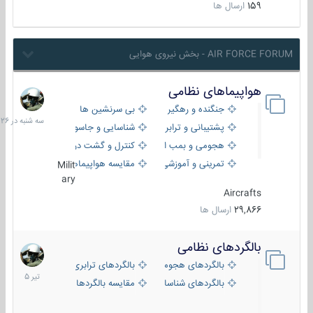
159
ارسال ها
AIR FORCE FORUM - بخش نیروی هوایی
هواپیماهای نظامی
سه
شنبه
جنگنده و رهگیر
بی سرنشین ها
در
پشتیبانی و ترابری
شناسایی و جاسوسی
18:26
هجومی و بمب افکن
کنترل و گشت دریایی
تمرینی و آموزشی
مقایسه هواپیماها
Milit
ary
Aircrafts
29,866
ارسال ها
بالگردهای نظامی
22
تیر
بالگردهای هجومی
بالگردهای ترابری
1405
بالگردهای شناسایی
مقایسه بالگردها