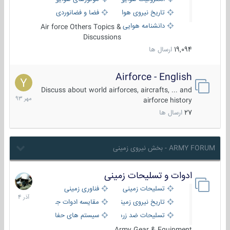
تاریخ نیروی هوایی
فضا و فضانوردی
دانشنامه هوایی
Air force Others Topics &
Discussions
19,094
ارسال ها
Airforce - English
15
مهر
Discuss about world airforces, aircrafts, ... and
1393
airforce history
27
ارسال ها
ARMY FORUM - بخش نیروی زمینی
ادوات و تسلیحات زمینی
21
آذر
تسلیحات زمینی
فناوری زمینی
1404
تاریخ نیروی زمینی
مقایسه ادوات جنگی
تسلیحات ضد زره
سیستم های حفاظت فعال
Army Gear & Equipment