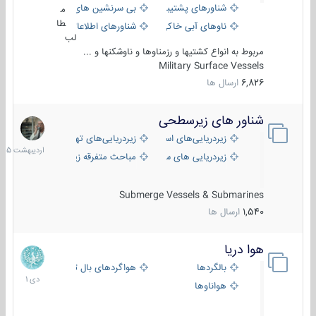
شناورهای پشتیبانی
بی سرنشین های دریایی
م
طا
ناوهای آبی خاکی و نیروبر
شناورهای اطلاعاتی و جاسوسی
لب
مربوط به انواع کشتیها و رزمناوها و ناوشکنها و ...
Military Surface Vessels
6,826
ارسال ها
شناور های زیرسطحی
31
اردیبهش
زیردریایی‌های استراتژیک
زیردریایی‌های تهاجمی
1405
زیردریایی های سبک
مباحث متفرقه زیرسطحی
Submerge Vessels & Submarines
1,540
ارسال ها
هوا دریا
12
دی
بالگردها
هواگردهای بال ثابت
1401
هواناوها