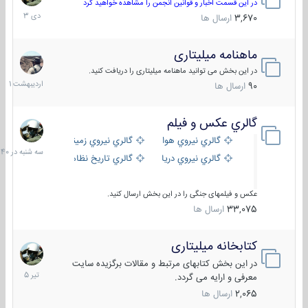
دی
در این قسمت اخبار و قوانین انجمن را مشاهده خواهید کرد
1403
3,670
ارسال ها
ماهنامه میلیتاری
30
اردیبهش
در این بخش می توانید ماهنامه میلیتاری را دریافت کنید.
1401
90
ارسال ها
گالري عكس و فيلم
سه
شنبه
گالري نيروي هوايي
گالري نيروي زميني
در
گالري نيروي دريايي
گالري تاریخ نظامی
15:40
عکس و فیلمهای جنگی را در این بخش ارسال کنید.
33,075
ارسال ها
کتابخانه میلیتاری
16
تیر
در این بخش کتابهای مرتبط و مقالات برگزیده سایت
1405
معرفی و ارایه می گردد.
2,065
ارسال ها