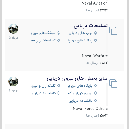
Naval Aviation
373
ارسال ها
تسلیحات دریایی
2
مرداد
توپ های دریایی
موشک‌های دریایی
1405
پدافندهای دریاپایه
تسلیحات زیر سطحی
Naval Warfare
1,802
ارسال ها
سایر بخش های نیروی دریایی
22
بهمن
پایگاه‌های دریایی
تفنگداران و نیروهای ویژه‌ی دریایی
1404
نیروی دریایی کشورهای مختلف
دانشنامه دریایی
دانشنامه دریایی کپی
Naval Force Others
583
ارسال ها