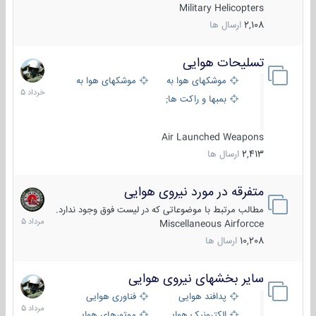
Military Helicopters
2,108
ارسال ها
تسلیحات هوایی
30
خرداد
موشکهای هوا به هوا
موشکهای هوا به سطح
1405
بمبها و راکت های هوایی
Air Launched Weapons
2,413
ارسال ها
متفرقه در مورد نیروی هوایی
7
مرداد
مطالب مرتبط با موضوعاتی که در لیست فوق وجود ندارد.
1405
Miscellaneous Airforcce
10,208
ارسال ها
سایر بخشهای نیروی هوایی
2
مرداد
پدافند هوایی
فناوری هوایی
1405
الکترونیک هوایی
موتورهای هوایی