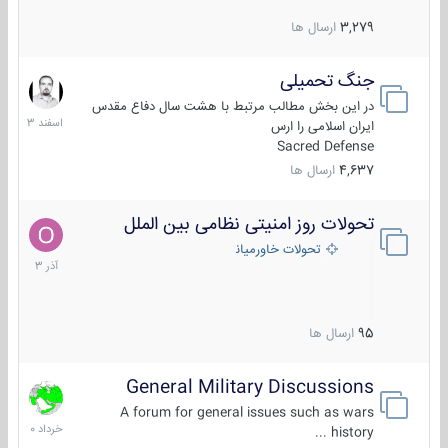
3,279
ارسال ها
جنگ تحمیلی
20
اسفند
در این بخش مطالب مرتبط با هشت سال دفاع مقدس
1403
ایران اسلامی را ارس
Sacred Defense
4,637
ارسال ها
تحولات روز امنیتی نظامی بین الملل
21
آذر
تحولات خاورمیانه
1403
95
ارسال ها
General Military Discussions
10
خرداد
A forum for general issues such as wars
1400
history ...