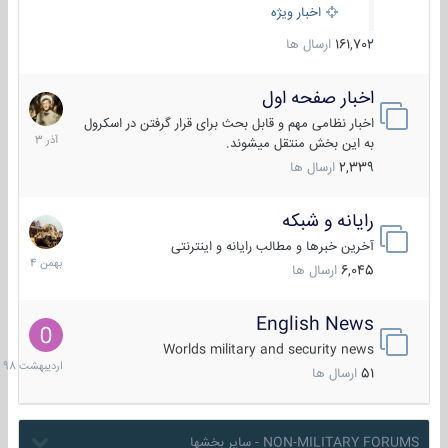
اخبار ویژه
161,702
ارسال ها
اخبار صفحه اول
7
آذر
اخبار نظامی مهم و قابل بحث برای قرار گرفتن در اسکرول
1403
به این بخش منتقل میشوند.
2,339
ارسال ها
رایانه و شبکه
30
بهمن
آخرین خبرها و مطالب رایانه و اینترنتی
1404
6,045
ارسال ها
English News
10
اردیبهش
Worlds military and security news
1398
51
ارسال ها
NON-MILITARY FORUMS - سایر بخشها