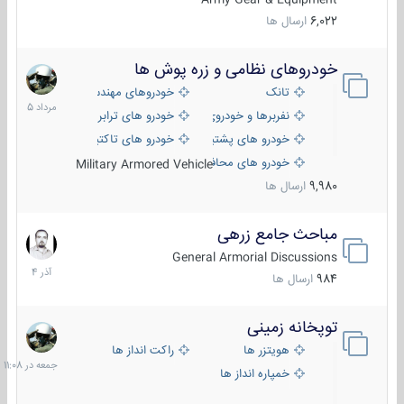
6,022
ارسال ها
خودروهای نظامی و زره پوش ها
2
مرداد
تانک
خودروهای مهندسی
1405
نفربرها و خودروی های رزمی پیاده نظام
خودرو های ترابری نظامی
خودرو های پشتیبانی آتش ، شناسایی و ضد تانک
خودرو های تاکتیکی نظامی
خودرو های محافظت شده
Military Armored Vehicle
9,980
ارسال ها
مباحث جامع زرهی
7
آذر
General Armorial Discussions
1404
984
ارسال ها
توپخانه زمینی
جمعه
در
هویتزر ها
راکت انداز ها
11:08
خمپاره انداز ها