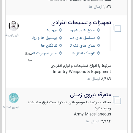
1,179
ارسال ها
تجهیزات و تسلیحات انفرادی
17
فروردین
سلاح های هجومی
تیربارها
1405
مسلسل های دستی
پیستول ها و رولورها
سلاح های تک تیر اندازی
شاتگان ها
نارنجک انداز ها
سایر تجهیزات انفرادی
مطال
ب
مرتبط با انواع تسلیحات و لوازم انفرادی
Infantry Weapons & Equipment
8,489
ارسال ها
متفرقه نیروی زمینی
27
اردیبهش
مطالب مرتبط با موضوعاتی که در لیست فوق مشاهده
1405
وجود ندارد.
Army Miscellaneous
3,784
ارسال ها