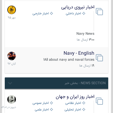
اخبار نیروی دریایی
27
مهر
اخبار داخلی
اخبار خارجی
1395
Navy News
300
ارسال ها
Navy - English
22
آبان
All about navy and naval forces!
1392
19
ارسال ها
NEWS SECTION - بخش خبر
اخبار روز ایران و جهان
دیروز
در
اخبار نظامی
اخبار عمومی
06:01
اخبار تحلیلی
اخبار علمی