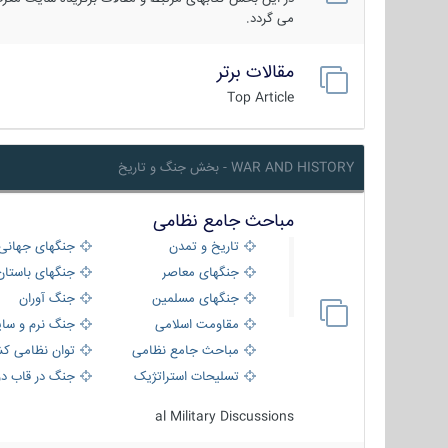
می گردد.
مقالات برتر
Top Article
WAR AND HISTORY - بخش جنگ و تاریخ
مباحث جامع نظامی
تاریخ و تمدن
جنگهای جهانی
جنگهای معاصر
جنگهای باستان
جنگهای مسلمین
جنگ آوران
مقاومت اسلامی
جنگ نرم و سای
مباحث جامع نظامی
توان نظامی کش
تسلیحات استراتژیک
جنگ در قاب دو
al Military Discussions