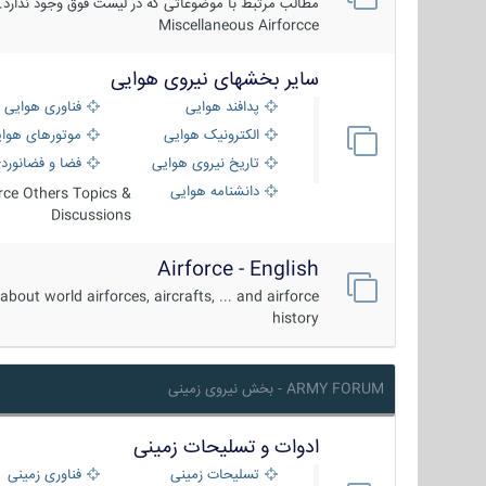
مطالب مرتبط با موضوعاتی که در لیست فوق وجود ندارد.
Miscellaneous Airforcce
سایر بخشهای نیروی هوایی
پدافند هوایی
فناوری هوایی
الکترونیک هوایی
موتورهای هوا
تاریخ نیروی هوایی
فضا و فضانورد
دانشنامه هوایی
orce Others Topics &
Discussions
Airforce - English
about world airforces, aircrafts, ... and airforce
history
ARMY FORUM - بخش نیروی زمینی
ادوات و تسلیحات زمینی
تسلیحات زمینی
فناوری زمینی