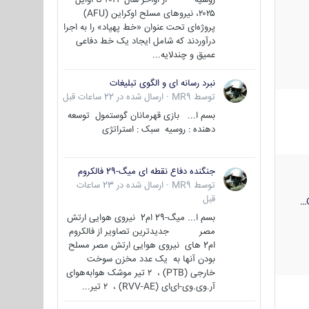
۲۰۲۵، نیروهای مسلح اوکراین (AFU)
پروژه‌ای تحت عنوان «خط پهپاد» را به اجرا
درآوردند که شامل ایجاد یک خط دفاعی
عمیق و چندلایه...
نبرد رسانه ای و الگوی تبلیغات
توسط
MR9
·
ارسال شده در
22 ساعات قبل
بسم ا... بازی قهرمانان گوستمول توسعه
دهنده : روسیه سبک : استراتژی
جنگنده دفاع نقطه ای میگ-29 فالکروم
توسط
MR9
·
ارسال شده در
23 ساعات
قبل
بسم ا... میگ-29 ام2 نیروی هوایی ارتش
مصر جدیدترین تصاویر از فالکروم
ام2 های نیروی هوایی ارتش مصر مسلح
بودن آنها به یک عدد مخزن سوخت
خارجی (PTB) ، ۲ تیر موشک هوابه‌هوای
آر.وی.وی-ای‌ای (RVV-AE) ، ۲ تیر...