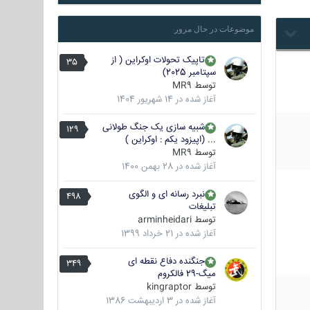
موضوعات در حال مرور
تاپیک تحولات اوکراین ( از
35
سپتامبر 2025)
توسط
MR9
آغاز شده در
14 شهریور 1404
شبیه سازی یک جنگ طولانی
129
... (اپیزود یکم : اوکراین )
توسط
MR9
آغاز شده در
28 بهمن 1400
نبرد رسانه ای و الگوی
498
تبلیغات
توسط
arminheidari
آغاز شده در
21 خرداد 1399
جنگنده دفاع نقطه ای
349
میگ-29 فالکروم
توسط
kingraptor
آغاز شده در
3 اردیبهشت 1386