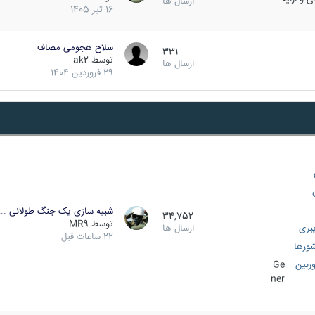
ارسال ها
16 تیر 1405
سلاح هجومی مصاف
331
توسط
ak2
ارسال ها
29 فروردین 1404
شبیه سازی یک جنگ طولانی ..
34,752
توسط
MR9
بری
ارسال ها
22 ساعات قبل
ورها
ربین
Ge
ner