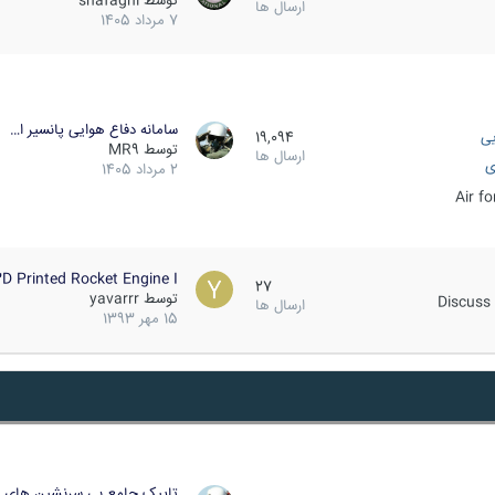
توسط
shafaghi
ارسال ها
7 مرداد 1405
سامانه دفاع هوایی پانسیر ا…
یی
19,094
توسط
MR9
ارسال ها
ی
2 مرداد 1405
Air f
D Printed Rocket Engine I…
27
توسط
yavarrr
Discuss 
ارسال ها
15 مهر 1393
تاپیک جامع بی سرنشین های ز