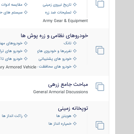
تاریخ نیروی زمینی
مقایسه ادوات 
تسلیحات ضد زره
سیستم های حف
Army Gear & Equipment
خودروهای نظامی و زره پوش ها
تانک
خودروهای مهن
نفربرها و خودروی های رزمی پیاده نظام
خودرو های ترا
خودرو های پشتیبانی آتش ، شناسایی و ضد ت
خودرو های تاک
خودرو های محافظت شده
tary Armored Vehicle
مباحث جامع زرهی
General Armorial Discussions
توپخانه زمینی
هویتزر ها
راکت انداز ها
خمپاره انداز ها