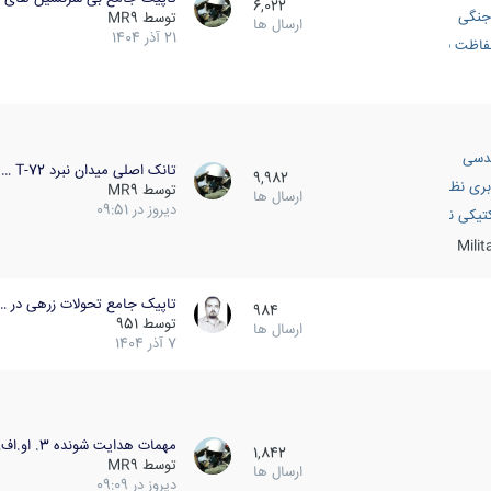
6,022
جنگی
توسط
MR9
ارسال ها
21 آذر 1404
اظت فعال
دسی
تانک اصلی میدان نبرد T-72 …
9,982
بری نظامی
توسط
MR9
ارسال ها
دیروز در 09:51
انک
تیکی نظامی
Mili
تاپیک جامع تحولات زرهی در …
984
توسط
951
ارسال ها
7 آذر 1404
مهمات هدایت شونده 3. او.اف…
1,842
توسط
MR9
ارسال ها
دیروز در 09:09