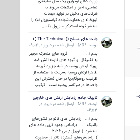
وزارت دفاع اوکراین یک مدل سه‌بعدی
تعاملی، اجزا و اطلاعات مربوط به
شرکت‌های دخیل در تولید مهمات
توپخانه‌ای هدایت‌شونده کراسنوپول-ام۲ را
منتشر کرده است.کراسنوپول یک...
وانت های مسلح (( The Technical ))
توسط
MR9
·
ارسال شده در
دیروز در 09:02
بسم ا.. گروه های متحرک مجهز
به تکنیکال و گروه های ثابت آتش ضد
پهپاد ارتش روسیه در شبه جزیره کریمه
ظاهرا ارتش روسیه بسرعت با استفاده از
ظرفیت روسوگاردیا در حال گسترش این
واحدها در سرتاسر روسیه است . ترکیب...
…
تاپیک جامع رزمایش ارتش های خارجی
توسط
MR9
·
ارسال شده در
دیروز در
06:53
بسم ا... رزمایش های ناتو در کشورهای
بالتیک براساس جدید ترین داده های
منتشره ( آوریل / می 2026
) رزمایش‌های گسترده ناتو در مجاورت