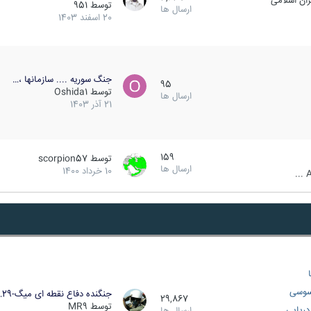
ان اسلامی
توسط
951
ارسال ها
20 اسفند 1403
جنگ سوریه .... سازمانها ،…
95
توسط
Oshida1
ارسال ها
21 آذر 1403
159
توسط
scorpion57
ارسال ها
10 خرداد 1400
A
سوسی
جنگنده دفاع نقطه ای میگ-29…
29,867
توسط
MR9
ریایی
ارسال ها