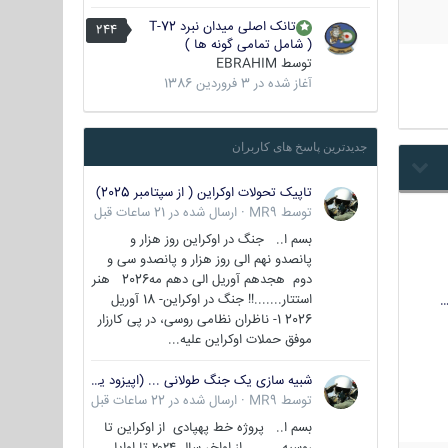
تانک اصلی میدان نبرد T-72
244
( شامل تمامی گونه ها )
توسط
EBRAHIM
آغاز شده در
3 فروردین 1386
جدیدترین پاسخ های کاربران
تاپیک تحولات اوکراین ( از سپتامبر 2025)
توسط
MR9
·
ارسال شده در
21 ساعات قبل
بسم ا.. جنگ در اوکراین روز هزار و
پانصدو نهم الی روز هزار و پانصدو سی و
دوم هجدهم آوریل الی دهم مه2026 هنر
استتار.......!! جنگ در اوکراین- 18 آوریل
…
2026 1- ناظران نظامی روسی، در پی کارزار
موفق حملات اوکراین علیه...
شبیه سازی یک جنگ طولانی ... (اپیزود یکم : اوکراین )
توسط
MR9
·
ارسال شده در
22 ساعات قبل
بسم ا.. پروژه خط پهپادی از اوکراین تا
روسیه از اواخر سال ۲۰۲۴ تا اوایل