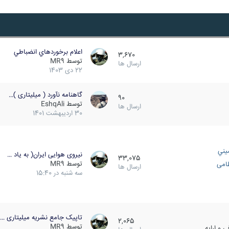
اعلام برخوردهاي انضباطي
3,670
توسط
MR9
ارسال ها
22 دی 1403
گاهنامه نآورد ( میلیتاری )…
90
توسط
EshqAli
ارسال ها
30 اردیبهشت 1401
يني
نیروی هوایی ایران( به یاد …
33,075
توسط
MR9
ظامی
ارسال ها
سه شنبه در 15:40
تاپیک جامع نشریه میلیتاری …
2,065
توسط
MR9
 و ارایه