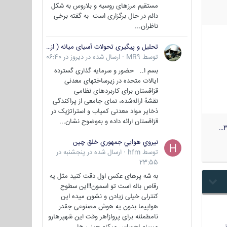
مستقیم مرزهای روسیه و بلاروس به شکل
دائم در حال برگزاری است به گفته برخی
ناظران...
تحلیل و پیگیری تحولات آسیای میانه ( ازبکستان، تاجیکستان، ترکمنستان، قزاقستان و قرقیزستان )
توسط
MR9
·
ارسال شده در
دیروز در 06:40
بسم ا.. حضور و سرمایه گذاری گسترده
ایالات متحده در زیرساختهای معدنی
قزاقستان برای کاربردهای نظامی
نقشهٔ ارائه‌شده، نمای جامعی از پراکندگی
ذخایر مواد معدنی کمیاب و استراتژیک در
قزاقستان ارائه داده و به‌وضوح نشان...
3
نيروي هوايي جمهوري خلق چين
توسط
hfm
·
ارسال شده در
پنجشنبه در
23:55
به شه پرهای عکس اول دقت کنید مثل یه
رقاص باله است تو اسمون!!این سطوح
کنترلی خیلی زیادن و نشون میده این
هواپیما بدون یه هوش مصنوعی جقدر
نامطمئنه برای پرواز!هر وقت این شهپرهارو
…
میبینم احساس میکنم چینی ها...