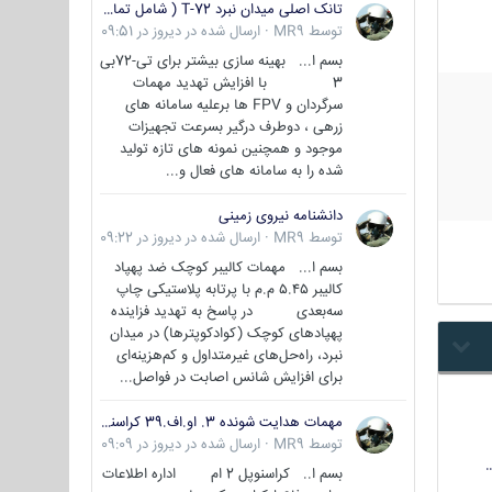
تانک اصلی میدان نبرد T-72 ( شامل تمامی گونه ها )
توسط
MR9
·
ارسال شده در
دیروز در 09:51
بسم ا... بهینه سازی بیشتر برای تی-72بی
3 با افزایش تهدید مهمات
سرگردان و FPV ها برعلیه سامانه های
زرهی ، دوطرف درگیر بسرعت تجهیزات
موجود و همچنین نمونه های تازه تولید
شده را به سامانه های فعال و...
دانشنامه نیروی زمینی
توسط
MR9
·
ارسال شده در
دیروز در 09:22
بسم ا... مهمات کالیبر کوچک ضد پهپاد
کالیبر ۵.۴۵ م.م با پرتابه پلاستیکی چاپ
سه‌بعدی در پاسخ به تهدید فزاینده
پهپادهای کوچک (کوادکوپترها) در میدان
نبرد، راه‌حل‌های غیرمتداول و کم‌هزینه‌ای
برای افزایش شانس اصابت در فواصل...
مهمات هدایت شونده 3. او.اف.39 کراسنوپل/بصیر( Krasnopol 3OF39 )
توسط
MR9
·
ارسال شده در
دیروز در 09:09
بسم ا.. کراسنوپل 2 ام اداره اطلاعات