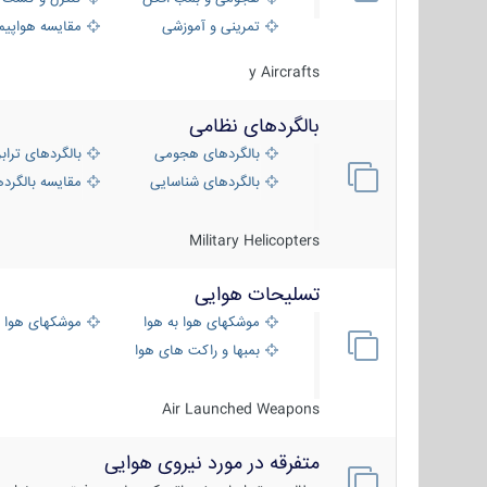
تمرینی و آموزشی
مقایسه هواپیم
y Aircrafts
بالگردهای نظامی
بالگردهای هجومی
بالگردهای تراب
بالگردهای شناسایی
مقایسه بالگرده
Military Helicopters
تسلیحات هوایی
موشکهای هوا به هوا
موشکهای هوا 
بمبها و راکت های هوایی
Air Launched Weapons
متفرقه در مورد نیروی هوایی