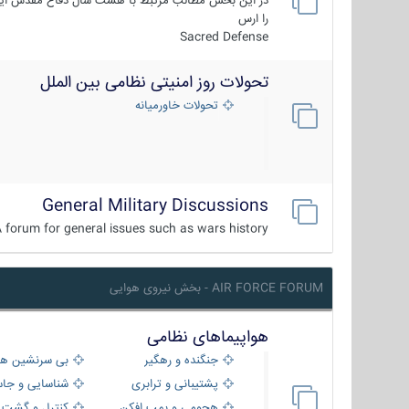
در این بخش مطالب مرتبط با هشت سال دفاع مقدس ایر
را ارس
Sacred Defense
تحولات روز امنیتی نظامی بین الملل
تحولات خاورمیانه
General Military Discussions
 forum for general issues such as wars history ...
AIR FORCE FORUM - بخش نیروی هوایی
هواپیماهای نظامی
جنگنده و رهگیر
بی سرنشین ها
پشتیبانی و ترابری
شناسایی و جا
هجومی و بمب افکن
کنترل و گشت د