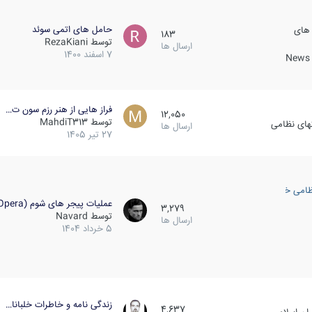
حامل های اتمی سوئد
 های
183
توسط
RezaKiani
ارسال ها
7 اسفند 1400
News &
فراز هایی از هنر رزم سون ت…
12,050
توسط
MahdiT313
کهای نظامی
ارسال ها
27 تیر 1405
ظامی خارجی
عملیات پیجر های شوم (Opera…
3,279
توسط
Navard
ارسال ها
5 خرداد 1404
زندگی نامه و خاطرات خلبانا…
4,637