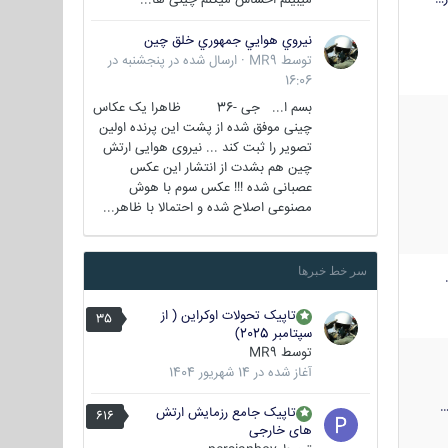
نيروي هوايي جمهوري خلق چين
توسط
MR9
·
ارسال شده در
پنجشنبه در
16:06
بسم ا... جی -36 ظاهرا یک عکاس
چینی موفق شده از پشت این پرنده اولین
تصویر را ثبت کند ... نیروی هوایی ارتش
چین هم بشدت از انتشار این عکس
عصبانی شده !!! عکس سوم با هوش
مصنوعی اصلاح شده و احتمالا با ظاهر...
سر خط خبرها
تاپیک تحولات اوکراین ( از
35
سپتامبر 2025)
توسط
MR9
آغاز شده در
14 شهریور 1404
تاپیک جامع رزمایش ارتش
616
های خارجی