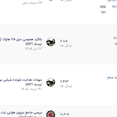
23 ساعات قبل
اها
Mili
tar
ری
بالگرد هجومی میل-28 هاوک (…
2,108
ا
توسط
MR9
ارسال ها
22 تیر 1405
به سطح
مهمات هدایت شونده سُرشی یو
2,413
توسط
MR9
ارسال ها
30 خرداد 1405
بررسی جامع نیروی هوایی ارت…
10,208