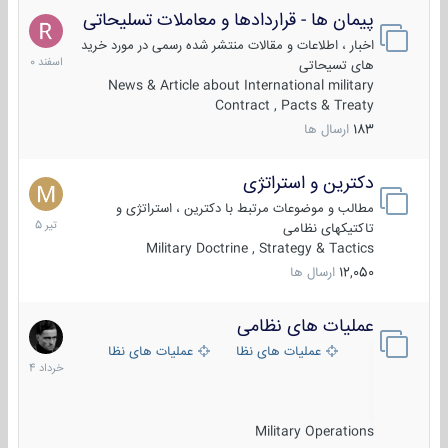
پیمان ها - قراردادها و معاملات تسلیحاتی
7
اسفند
اخبار ، اطلاعات و مقالات منتشر شده رسمی در مورد خرید
1400
های تسیحاتی
News & Article about International military
Contract , Pacts & Treaty
183
ارسال ها
دکترین و استراتژی
27
تیر
مطالب و موضوعات مرتبط با دکترین ، استراتژی و
1405
تاکتیکهای نظامی
Military Doctrine , Strategy & Tactics
12,050
ارسال ها
عملیات های نظامی
5
خرداد
عملیات های نظامی ایران
عملیات های نظامی خارجی
1404
Military Operations