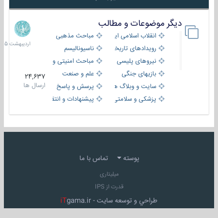
دیگر موضوعات و مطالب
8
اردیبهش
انقلاب اسلامی ایران
مباحث مذهبی
1405
رویدادهای تاریخی و مذهبی
ناسیونالیسم
نیروهای پلیسی
مباحث امنیتی و اطلاعاتی
بازیهای جنگی
علم و صنعت
24,637
ارسال ها
سایت و وبلاگ ها
پرسش و پاسخ
پزشکی و سلامتی
پیشنهادات و انتقادات
پوسته
تماس با ما
میلیتاری
قدرت از IPS
طراحي و توسعه سايت -
gama.ir
iT