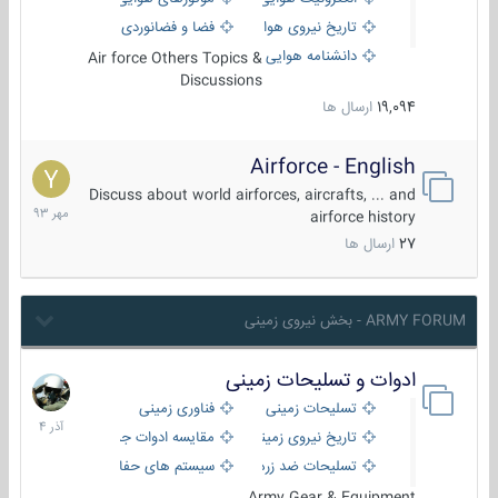
تاریخ نیروی هوایی
فضا و فضانوردی
دانشنامه هوایی
Air force Others Topics &
Discussions
19,094
ارسال ها
Airforce - English
15
مهر
Discuss about world airforces, aircrafts, ... and
1393
airforce history
27
ارسال ها
ARMY FORUM - بخش نیروی زمینی
ادوات و تسلیحات زمینی
21
آذر
تسلیحات زمینی
فناوری زمینی
1404
تاریخ نیروی زمینی
مقایسه ادوات جنگی
تسلیحات ضد زره
سیستم های حفاظت فعال
Army Gear & Equipment