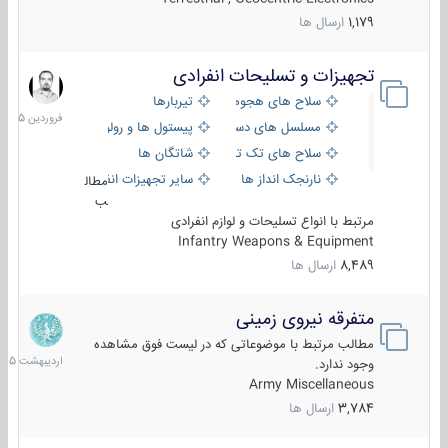
1,179
ارسال ها
تجهیزات و تسلیحات انفرادی
17
فروردین
سلاح های هجومی
تیربارها
1405
مسلسل های دستی
پیستول ها و رولورها
سلاح های تک تیر اندازی
شاتگان ها
نارنجک انداز ها
سایر تجهیزات انفرادی
مطال
ب
مرتبط با انواع تسلیحات و لوازم انفرادی
Infantry Weapons & Equipment
8,489
ارسال ها
متفرقه نیروی زمینی
27
اردیبهش
مطالب مرتبط با موضوعاتی که در لیست فوق مشاهده
1405
وجود ندارد.
Army Miscellaneous
3,784
ارسال ها