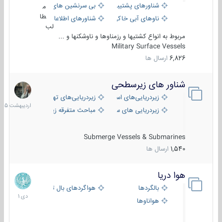
شناورهای پشتیبانی
بی سرنشین های دریایی
م
طا
ناوهای آبی خاکی و نیروبر
شناورهای اطلاعاتی و جاسوسی
لب
مربوط به انواع کشتیها و رزمناوها و ناوشکنها و ...
Military Surface Vessels
6,826
ارسال ها
شناور های زیرسطحی
31
اردیبهش
زیردریایی‌های استراتژیک
زیردریایی‌های تهاجمی
1405
زیردریایی های سبک
مباحث متفرقه زیرسطحی
Submerge Vessels & Submarines
1,540
ارسال ها
هوا دریا
12
دی
بالگردها
هواگردهای بال ثابت
1401
هواناوها