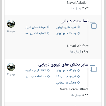
Naval Aviation
373
ارسال ها
تسلیحات دریایی
2
مرداد
توپ های دریایی
موشک‌های دریایی
1405
پدافندهای دریاپایه
تسلیحات زیر سطحی
Naval Warfare
1,802
ارسال ها
سایر بخش های نیروی دریایی
22
بهمن
پایگاه‌های دریایی
تفنگداران و نیروهای ویژه‌ی دریایی
1404
نیروی دریایی کشورهای مختلف
دانشنامه دریایی
دانشنامه دریایی کپی
Naval Force Others
583
ارسال ها