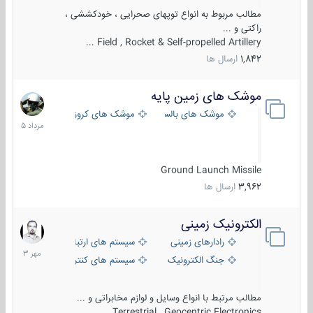
مطالب مربوط به انواع توپهای صحرایی ، خودکششی ،
راکتی و ...
Field , Rocket & Self-propelled Artillery ...
1,842
ارسال ها
موشک های زمین پایه
2
مرداد
موشک های بالستیک
موشک های کروز
1405
Ground Launch Missile
3,962
ارسال ها
الکترونیک زمینی
1
مهر
رادارهای زمینی
سیستم های ارتباطی و جمع آوری اطلاع
1403
جنگ الکترونیک
سیستم های کنترل آتش و تجهیزات الکتر
مطالب مرتبط با انواع وسایل و لوازم مخابراتی و ...
Terrestrial , Geocentric Electronics