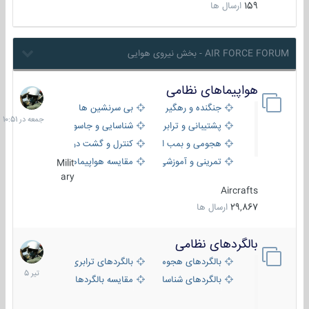
159
ارسال ها
AIR FORCE FORUM - بخش نیروی هوایی
هواپیماهای نظامی
جمعه
در
جنگنده و رهگیر
بی سرنشین ها
10:51
پشتیبانی و ترابری
شناسایی و جاسوسی
هجومی و بمب افکن
کنترل و گشت دریایی
تمرینی و آموزشی
مقایسه هواپیماها
Milit
ary
Aircrafts
29,867
ارسال ها
بالگردهای نظامی
22
تیر
بالگردهای هجومی
بالگردهای ترابری
1405
بالگردهای شناسایی
مقایسه بالگردها