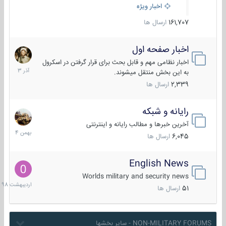
اخبار ویژه
161,707
ارسال ها
اخبار صفحه اول
7
آذر
اخبار نظامی مهم و قابل بحث برای قرار گرفتن در اسکرول
1403
به این بخش منتقل میشوند.
2,339
ارسال ها
رایانه و شبکه
30
بهمن
آخرین خبرها و مطالب رایانه و اینترنتی
1404
6,045
ارسال ها
English News
10
اردیبهش
Worlds military and security news
1398
51
ارسال ها
NON-MILITARY FORUMS - سایر بخشها