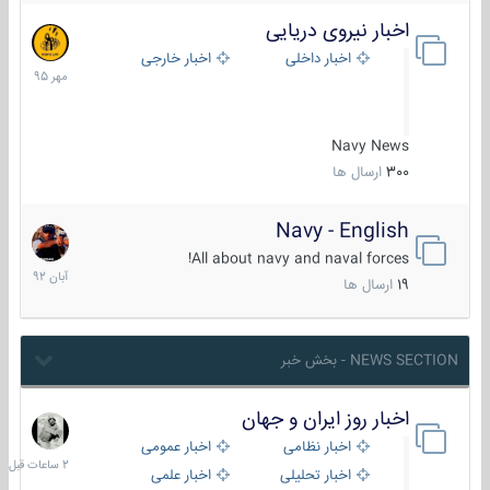
اخبار نیروی دریایی
27
مهر
اخبار داخلی
اخبار خارجی
1395
Navy News
300
ارسال ها
Navy - English
22
آبان
All about navy and naval forces!
1392
19
ارسال ها
NEWS SECTION - بخش خبر
اخبار روز ایران و جهان
2
ساعات
اخبار نظامی
اخبار عمومی
قبل
اخبار تحلیلی
اخبار علمی