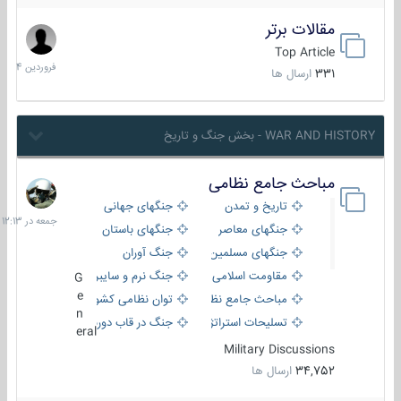
مقالات برتر
29
فروردین
Top Article
1404
331
ارسال ها
WAR AND HISTORY - بخش جنگ و تاریخ
مباحث جامع نظامی
جمعه
در
تاریخ و تمدن
جنگهای جهانی
12:13
جنگهای معاصر
جنگهای باستان
جنگهای مسلمین
جنگ آوران
مقاومت اسلامی
جنگ نرم و سایبری
G
e
مباحث جامع نظامی
توان نظامی کشورها
n
تسلیحات استراتژیک
جنگ در قاب دوربین
eral
Military Discussions
34,752
ارسال ها