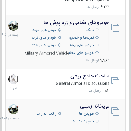
6,022
ارسال ها
خودروهای نظامی و زره پوش ها
جمعه
در
تانک
خودروهای مهندسی
09:51
نفربرها و خودروی های رزمی پیاده نظام
خودرو های ترابری نظامی
خودرو های پشتیبانی آتش ، شناسایی و ضد تانک
خودرو های تاکتیکی نظامی
خودرو های محافظت شده
Military Armored Vehicle
9,982
ارسال ها
مباحث جامع زرهی
7
آذر
General Armorial Discussions
1404
984
ارسال ها
توپخانه زمینی
جمعه
در
هویتزر ها
راکت انداز ها
09:09
خمپاره انداز ها