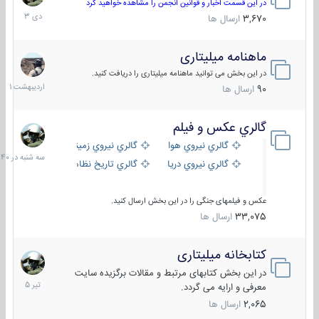
دی
در این قسمت اخبار و قوانین انجمن را مشاهده خواهید کرد
1403
3,670
ارسال ها
ماهنامه میلیتاری
30
اردیبهش
در این بخش می توانید ماهنامه میلیتاری را دریافت کنید.
1401
90
ارسال ها
گالري عكس و فيلم
سه
شنبه
گالري نيروي هوايي
گالري نيروي زميني
در
گالري نيروي دريايي
گالري تاریخ نظامی
15:40
عکس و فیلمهای جنگی را در این بخش ارسال کنید.
33,075
ارسال ها
کتابخانه میلیتاری
16
تیر
در این بخش کتابهای مرتبط و مقالات برگزیده سایت
1405
معرفی و ارایه می گردد.
2,065
ارسال ها