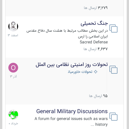
3,279
ارسال ها
جنگ تحمیلی
20
اسفند
در این بخش مطالب مرتبط با هشت سال دفاع مقدس
1403
ایران اسلامی را ارس
Sacred Defense
4,637
ارسال ها
تحولات روز امنیتی نظامی بین الملل
21
آذر
تحولات خاورمیانه
1403
95
ارسال ها
General Military Discussions
10
خرداد
A forum for general issues such as wars
1400
history ...