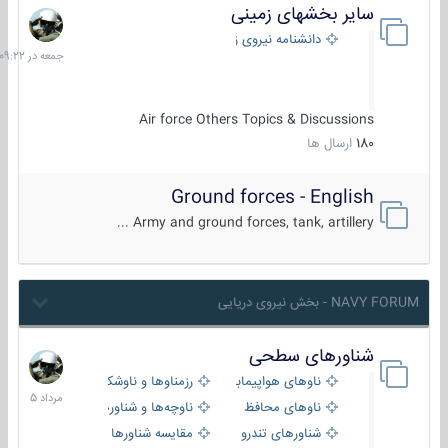
سایر بخشهای زمینی
جمعه
در
دانشنامه نیروی زمینی
09:22
Air force Others Topics & Discussions
180
ارسال ها
Ground forces - English
Army and ground forces, tank, artillery ...
NAVY FORUM - بخش نیروی دریایی
شناورهای سطحی
2
مرداد
ناوهای هواپیمابر و بالگرد بر
رزمناوها و ناوشکن‌ها
1405
ناوهای محافظ
ناوچه‌ها و شناورهای گشتی
شناورهای تندرو
مقایسه شناورها