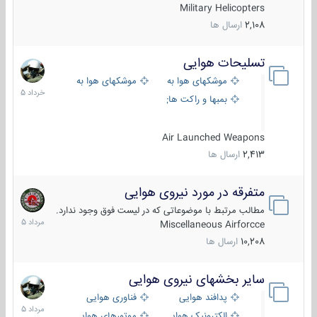
Military Helicopters
2,108
ارسال ها
تسلیحات هوایی
30
خرداد
موشکهای هوا به هوا
موشکهای هوا به سطح
1405
بمبها و راکت های هوایی
Air Launched Weapons
2,413
ارسال ها
متفرقه در مورد نیروی هوایی
7
مرداد
مطالب مرتبط با موضوعاتی که در لیست فوق وجود ندارد.
1405
Miscellaneous Airforcce
10,208
ارسال ها
سایر بخشهای نیروی هوایی
2
مرداد
پدافند هوایی
فناوری هوایی
1405
الکترونیک هوایی
موتورهای هوایی