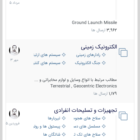
1405
Ground Launch Missile
3,962
ارسال ها
الکترونیک زمینی
1
مهر
رادارهای زمینی
سیستم های ارتباطی و جمع آوری اطلاع
1403
جنگ الکترونیک
سیستم های کنترل آتش و تجهیزات الکتر
مطالب مرتبط با انواع وسایل و لوازم مخابراتی و ...
Terrestrial , Geocentric Electronics
1,179
ارسال ها
تجهیزات و تسلیحات انفرادی
17
فروردین
سلاح های هجومی
تیربارها
1405
مسلسل های دستی
پیستول ها و رولورها
سلاح های تک تیر اندازی
شاتگان ها