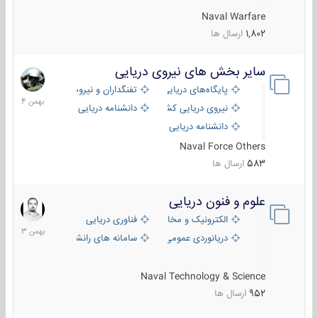
Naval Warfare
1,802
ارسال ها
سایر بخش های نیروی دریایی
22
بهمن
پایگاه‌های دریایی
تفنگداران و نیروهای ویژه‌ی دریایی
1404
نیروی دریایی کشورهای مختلف
دانشنامه دریایی
دانشنامه دریایی کپی
Naval Force Others
583
ارسال ها
علوم و فنون دریایی
6
بهمن
الکترونیک و مخابرات دریایی
فناوری دریایی
1403
دریانوردی عمومی
سامانه های رانشی دریایی
Naval Technology & Science
952
ارسال ها