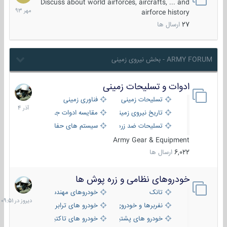
مهر
Discuss about world airforces, aircrafts, ... and
1393
airforce history
27
ارسال ها
ARMY FORUM - بخش نیروی زمینی
ادوات و تسلیحات زمینی
21
آذر
تسلیحات زمینی
فناوری زمینی
1404
تاریخ نیروی زمینی
مقایسه ادوات جنگی
تسلیحات ضد زره
سیستم های حفاظت فعال
Army Gear & Equipment
6,022
ارسال ها
خودروهای نظامی و زره پوش ها
دیروز
در
تانک
خودروهای مهندسی
09:51
نفربرها و خودروی های رزمی پیاده نظام
خودرو های ترابری نظامی
خودرو های پشتیبانی آتش ، شناسایی و ضد تانک
خودرو های تاکتیکی نظامی