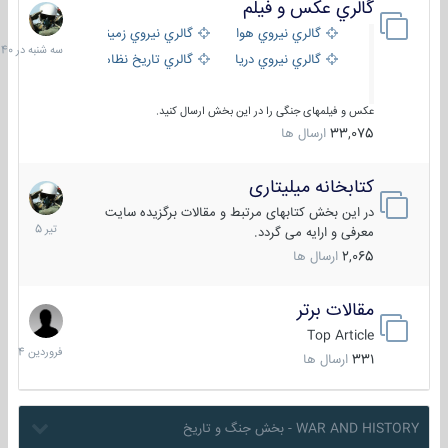
گالري عكس و فيلم
سه
شنبه
گالري نيروي هوايي
گالري نيروي زميني
در
گالري نيروي دريايي
گالري تاریخ نظامی
15:40
عکس و فیلمهای جنگی را در این بخش ارسال کنید.
33,075
ارسال ها
کتابخانه میلیتاری
16
تیر
در این بخش کتابهای مرتبط و مقالات برگزیده سایت
1405
معرفی و ارایه می گردد.
2,065
ارسال ها
مقالات برتر
29
فروردین
Top Article
1404
331
ارسال ها
WAR AND HISTORY - بخش جنگ و تاریخ