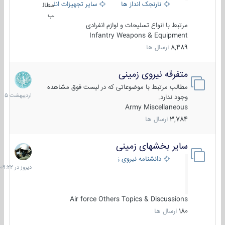
نارنجک انداز ها
سایر تجهیزات انفرادی
مطال
ب
مرتبط با انواع تسلیحات و لوازم انفرادی
Infantry Weapons & Equipment
8,489
ارسال ها
متفرقه نیروی زمینی
27
اردیبهش
مطالب مرتبط با موضوعاتی که در لیست فوق مشاهده
1405
وجود ندارد.
Army Miscellaneous
3,784
ارسال ها
سایر بخشهای زمینی
دیروز
در
دانشنامه نیروی زمینی
09:22
Air force Others Topics & Discussions
180
ارسال ها