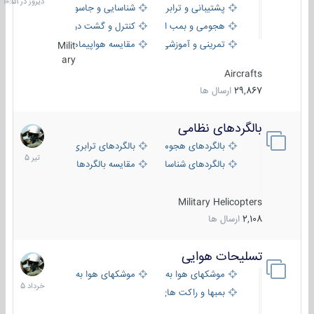
پشتیبانی و ترابری
شناسایی و جاسوسی
هجومی و بمب افکن
کنترل و گشت دریایی
تمرینی و آموزشی
مقایسه هواپیماها
Milit
ary
Aircrafts
29,867
ارسال ها
بالگردهای نظامی
22
تیر
بالگردهای هجومی
بالگردهای ترابری
1405
بالگردهای شناسایی
مقایسه بالگردها
Military Helicopters
2,108
ارسال ها
تسلیحات هوایی
30
خرداد
موشکهای هوا به هوا
موشکهای هوا به سطح
1405
بمبها و راکت های هوایی