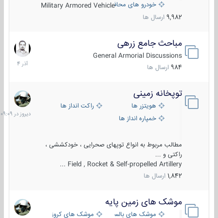
خودرو های محافظت شده
Military Armored Vehicle
9,982
ارسال ها
مباحث جامع زرهی
7
آذر
General Armorial Discussions
1404
984
ارسال ها
توپخانه زمینی
دیروز
در
هویتزر ها
راکت انداز ها
09:09
خمپاره انداز ها
مطالب مربوط به انواع توپهای صحرایی ، خودکششی ،
راکتی و ...
Field , Rocket & Self-propelled Artillery ...
1,842
ارسال ها
موشک های زمین پایه
2
مرداد
موشک های بالستیک
موشک های کروز