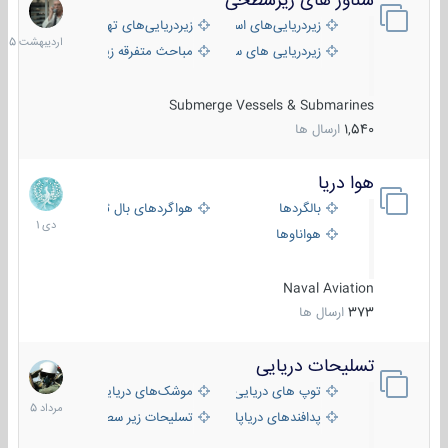
شناور های زیرسطحی
31
اردیبهش
زیردریایی‌های استراتژیک
زیردریایی‌های تهاجمی
1405
زیردریایی های سبک
مباحث متفرقه زیرسطحی
Submerge Vessels & Submarines
1,540
ارسال ها
هوا دریا
12
دی
بالگردها
هواگردهای بال ثابت
1401
هواناوها
Naval Aviation
373
ارسال ها
تسلیحات دریایی
2
مرداد
توپ های دریایی
موشک‌های دریایی
1405
پدافندهای دریاپایه
تسلیحات زیر سطحی