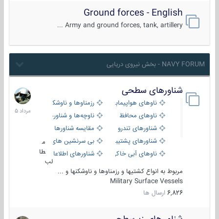
Ground forces - English
Army and ground forces, tank, artillery ...
NAVY FORUM - بخش نیروی دریایی
شناورهای سطحی
2
مرداد
ناوهای هواپیمابر و بالگرد بر
رزمناوها و ناوشکن‌ها
1405
ناوهای محافظ
ناوچه‌ها و شناورهای گشتی
شناورهای تندرو
مقایسه شناورها
شناورهای پشتیبانی
بی سرنشین های دریایی
م
طا
ناوهای آبی خاکی و نیروبر
شناورهای اطلاعاتی و جاسوسی
لب
مربوط به انواع کشتیها و رزمناوها و ناوشکنها و ...
Military Surface Vessels
6,826
ارسال ها