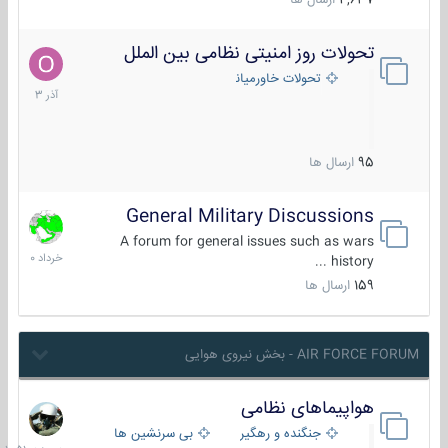
4,637
ارسال ها
تحولات روز امنیتی نظامی بین الملل
21
آذر
تحولات خاورمیانه
1403
95
ارسال ها
General Military Discussions
10
خرداد
A forum for general issues such as wars
1400
history ...
159
ارسال ها
AIR FORCE FORUM - بخش نیروی هوایی
هواپیماهای نظامی
دیروز
در
جنگنده و رهگیر
بی سرنشین ها
10:51