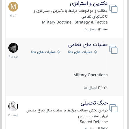
دکترین و استراتژی
27
تیر
مطالب و موضوعات مرتبط با دکترین ، استراتژی و
1405
تاکتیکهای نظامی
Military Doctrine , Strategy & Tactics
12,050
ارسال ها
عملیات های نظامی
5
خرداد
عملیات های نظامی ایران
عملیات های نظامی خارجی
1404
Military Operations
3,279
ارسال ها
جنگ تحمیلی
20
اسفند
در این بخش مطالب مرتبط با هشت سال دفاع مقدس
1403
ایران اسلامی را ارس
Sacred Defense