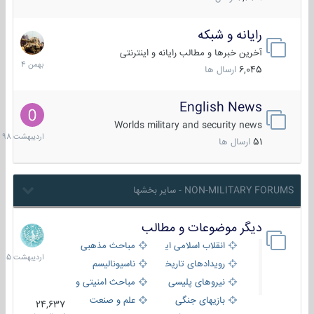
رایانه و شبکه
30
بهمن
آخرین خبرها و مطالب رایانه و اینترنتی
1404
6,045
ارسال ها
English News
10
اردیبهش
Worlds military and security news
1398
51
ارسال ها
NON-MILITARY FORUMS - سایر بخشها
دیگر موضوعات و مطالب
8
اردیبهش
انقلاب اسلامی ایران
مباحث مذهبی
1405
رویدادهای تاریخی و مذهبی
ناسیونالیسم
نیروهای پلیسی
مباحث امنیتی و اطلاعاتی
بازیهای جنگی
علم و صنعت
24,637