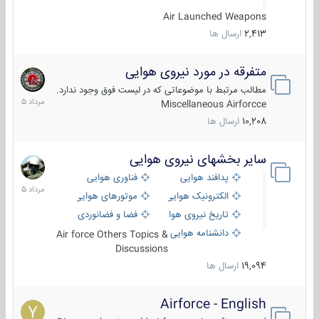
Air Launched Weapons
2,413
ارسال ها
متفرقه در مورد نیروی هوایی
7
مرداد
مطالب مرتبط با موضوعاتی که در لیست فوق وجود ندارد.
1405
Miscellaneous Airforcce
10,208
ارسال ها
سایر بخشهای نیروی هوایی
2
مرداد
پدافند هوایی
فناوری هوایی
1405
الکترونیک هوایی
موتورهای هوایی
تاریخ نیروی هوایی
فضا و فضانوردی
دانشنامه هوایی
Air force Others Topics &
Discussions
19,094
ارسال ها
Airforce - English
15