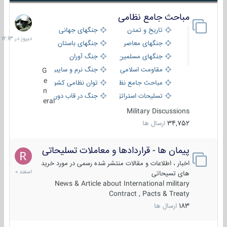
مباحث جامع نظامی
دیروز
در
تاریخ و تمدن
جنگهای جهانی
12:13
جنگهای معاصر
جنگهای باستان
جنگهای مسلمین
جنگ آوران
مقاومت اسلامی
جنگ نرم و سایبری
G
e
مباحث جامع نظامی
توان نظامی کشورها
n
تسلیحات استراتژیک
جنگ در قاب دوربین
eral
Military Discussions
34,752
ارسال ها
پیمان ها - قراردادها و معاملات تسلیحاتی
7
اسفند
اخبار ، اطلاعات و مقالات منتشر شده رسمی در مورد خرید
1400
های تسیحاتی
News & Article about International military
Contract , Pacts & Treaty
183
ارسال ها