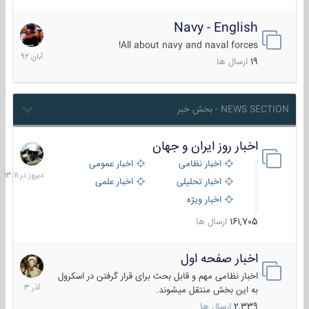
Navy - English
22
آبان
All about navy and naval forces!
1392
19
ارسال ها
NEWS SECTION - بخش خبر
اخبار روز ایران و جهان
دیروز
در
اخبار نظامی
اخبار عمومی
13:11
اخبار تحلیلی
اخبار علمی
اخبار ویژه
161,705
ارسال ها
اخبار صفحه اول
7
آذر
اخبار نظامی مهم و قابل بحث برای قرار گرفتن در اسکرول
1403
به این بخش منتقل میشوند.
2,339
ارسال ها