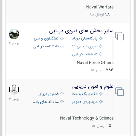
Naval Warfare
1,802
ارسال ها
سایر بخش های نیروی دریایی
22
بهمن
پایگاه‌های دریایی
تفنگداران و نیروهای ویژه‌ی دریایی
1404
نیروی دریایی کشورهای مختلف
دانشنامه دریایی
دانشنامه دریایی کپی
Naval Force Others
583
ارسال ها
علوم و فنون دریایی
6
بهمن
الکترونیک و مخابرات دریایی
فناوری دریایی
1403
دریانوردی عمومی
سامانه های رانشی دریایی
Naval Technology & Science
952
ارسال ها