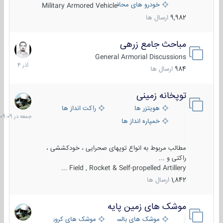
خودرو های محافظت شده
Military Armored Vehicle
9,982
ارسال ها
مباحث جامع زرهی
7
آذر
General Armorial Discussions
1404
984
ارسال ها
توپخانه زمینی
جمعه
در
هویتزر ها
راکت انداز ها
09:09
خمپاره انداز ها
مطالب مربوط به انواع توپهای صحرایی ، خودکششی ،
راکتی و ...
Field , Rocket & Self-propelled Artillery ...
1,842
ارسال ها
موشک های زمین پایه
2
مرداد
موشک های بالستیک
موشک های کروز