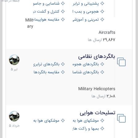
پشتیبانی و ترابری
شناسایی و جاسوسی
هجومی و بمب افکن
کنترل و گشت دریایی
تمرینی و آموزشی
مقایسه هواپیماها
Milit
ary
Aircrafts
29,867
ارسال ها
بالگردهای نظامی
22
تیر
بالگردهای هجومی
بالگردهای ترابری
1405
بالگردهای شناسایی
مقایسه بالگردها
Military Helicopters
2,108
ارسال ها
تسلیحات هوایی
30
خرداد
موشکهای هوا به هوا
موشکهای هوا به سطح
1405
بمبها و راکت های هوایی