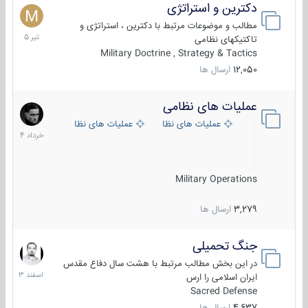
دکترین و استراتژی
27
تیر
مطالب و موضوعات مرتبط با دکترین ، استراتژی و
1405
تاکتیکهای نظامی
Military Doctrine , Strategy & Tactics
12,050
ارسال ها
عملیات های نظامی
5
خرداد
عملیات های نظامی ایران
عملیات های نظامی خارجی
1404
Military Operations
3,279
ارسال ها
جنگ تحمیلی
20
اسفند
در این بخش مطالب مرتبط با هشت سال دفاع مقدس
1403
ایران اسلامی را ارس
Sacred Defense