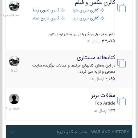
گالري عكس و فيلم
سه
شنبه
گالري نيروي هوايي
گالري نيروي زميني
در
گالري نيروي دريايي
گالري تاریخ نظامی
15:40
عکس و فیلمهای جنگی را در این بخش ارسال کنید.
33,075
ارسال ها
کتابخانه میلیتاری
16
تیر
در این بخش کتابهای مرتبط و مقالات برگزیده سایت
1405
معرفی و ارایه می گردد.
2,065
ارسال ها
مقالات برتر
29
فروردین
Top Article
1404
331
ارسال ها
WAR AND HISTORY - بخش جنگ و تاریخ