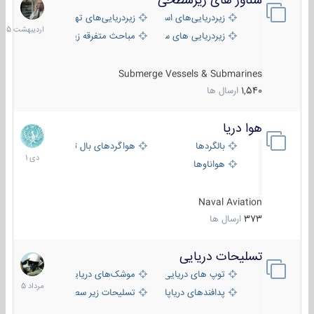
شناور های زیرسطحی
31
اردیبهش
زیردریایی‌های استراتژیک
زیردریایی‌های تهاجمی
1405
زیردریایی های سبک
مباحث متفرقه زیرسطحی
Submerge Vessels & Submarines
1,540
ارسال ها
هوا دریا
12
دی
بالگردها
هواگردهای بال ثابت
1401
هواناوها
Naval Aviation
373
ارسال ها
تسلیحات دریایی
2
مرداد
توپ های دریایی
موشک‌های دریایی
1405
پدافندهای دریاپایه
تسلیحات زیر سطحی