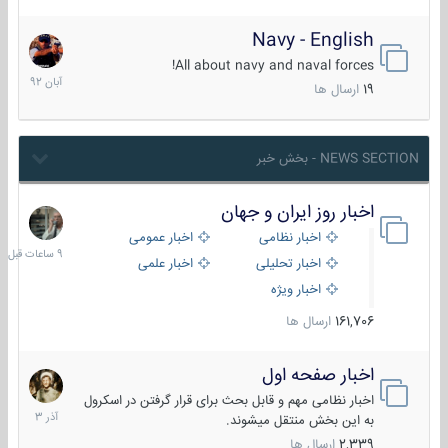
Navy - English
22
آبان
All about navy and naval forces!
1392
19
ارسال ها
NEWS SECTION - بخش خبر
اخبار روز ایران و جهان
9
ساعات
اخبار نظامی
اخبار عمومی
قبل
اخبار تحلیلی
اخبار علمی
اخبار ویژه
161,706
ارسال ها
اخبار صفحه اول
7
آذر
اخبار نظامی مهم و قابل بحث برای قرار گرفتن در اسکرول
1403
به این بخش منتقل میشوند.
2,339
ارسال ها