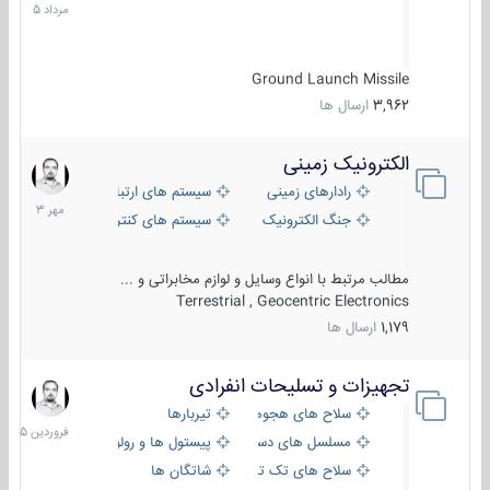
1405
Ground Launch Missile
3,962
ارسال ها
الکترونیک زمینی
1
مهر
رادارهای زمینی
سیستم های ارتباطی و جمع آوری اطلاع
1403
جنگ الکترونیک
سیستم های کنترل آتش و تجهیزات الکتر
مطالب مرتبط با انواع وسایل و لوازم مخابراتی و ...
Terrestrial , Geocentric Electronics
1,179
ارسال ها
تجهیزات و تسلیحات انفرادی
17
فروردین
سلاح های هجومی
تیربارها
1405
مسلسل های دستی
پیستول ها و رولورها
سلاح های تک تیر اندازی
شاتگان ها