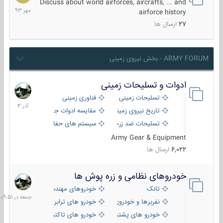
مهر
Discuss about world airforces, aircrafts, ... and
1393
airforce history
27
ارسال ها
ARMY FORUM - بخش نیروی زمینی
ادوات و تسلیحات زمینی
21
آذر
تسلیحات زمینی
فناوری زمینی
1404
تاریخ نیروی زمینی
مقایسه ادوات جنگی
تسلیحات ضد زره
سیستم های حفاظت فعال
Army Gear & Equipment
6,022
ارسال ها
خودروهای نظامی و زره پوش ها
جمعه
در
تانک
خودروهای مهندسی
09:51
نفربرها و خودروی های رزمی پیاده نظام
خودرو های ترابری نظامی
خودرو های پشتیبانی آتش ، شناسایی و ضد تانک
خودرو های تاکتیکی نظامی