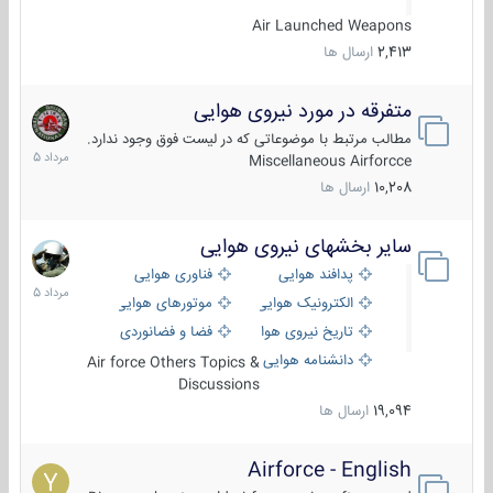
Air Launched Weapons
2,413
ارسال ها
متفرقه در مورد نیروی هوایی
7
مرداد
مطالب مرتبط با موضوعاتی که در لیست فوق وجود ندارد.
1405
Miscellaneous Airforcce
10,208
ارسال ها
سایر بخشهای نیروی هوایی
2
مرداد
پدافند هوایی
فناوری هوایی
1405
الکترونیک هوایی
موتورهای هوایی
تاریخ نیروی هوایی
فضا و فضانوردی
دانشنامه هوایی
Air force Others Topics &
Discussions
19,094
ارسال ها
Airforce - English
15