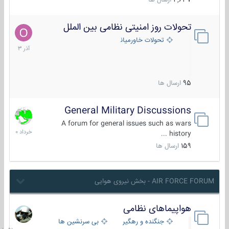
4,637
ارسال ها
تحولات روز امنیتی نظامی بین الملل
21
آذر
تحولات خاورمیانه
1403
95
ارسال ها
General Military Discussions
10
خرداد
A forum for general issues such as wars
1400
history ...
159
ارسال ها
AIR FORCE FORUM - بخش نیروی هوایی
هواپیماهای نظامی
جمعه
در
جنگنده و رهگیر
بی سرنشین ها
10:51