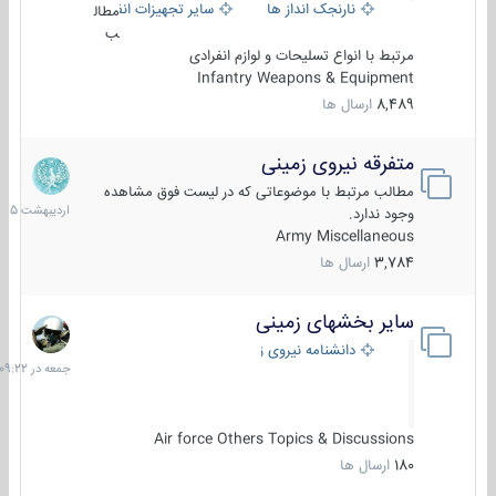
نارنجک انداز ها
سایر تجهیزات انفرادی
مطال
ب
مرتبط با انواع تسلیحات و لوازم انفرادی
Infantry Weapons & Equipment
8,489
ارسال ها
متفرقه نیروی زمینی
27
اردیبهش
مطالب مرتبط با موضوعاتی که در لیست فوق مشاهده
1405
وجود ندارد.
Army Miscellaneous
3,784
ارسال ها
سایر بخشهای زمینی
جمعه
در
دانشنامه نیروی زمینی
09:22
Air force Others Topics & Discussions
180
ارسال ها