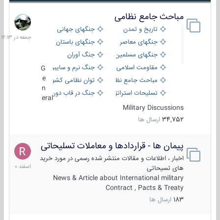
مباحث جامع نظامی
جمعه
در
تاریخ و تمدن
جنگهای جهانی
12:13
جنگهای معاصر
جنگهای باستان
جنگهای مسلمین
جنگ آوران
مقاومت اسلامی
جنگ نرم و سایبری
G
e
مباحث جامع نظامی
توان نظامی کشورها
n
تسلیحات استراتژیک
جنگ در قاب دوربین
eral
Military Discussions
34,752
ارسال ها
پیمان ها - قراردادها و معاملات تسلیحاتی
7
اسفند
اخبار ، اطلاعات و مقالات منتشر شده رسمی در مورد خرید
1400
های تسیحاتی
News & Article about International military
Contract , Pacts & Treaty
183
ارسال ها