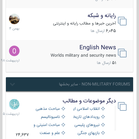
رایانه و شبکه
30
بهمن
آخرین خبرها و مطالب رایانه و اینترنتی
1404
6,045
ارسال ها
English News
10
اردیبهش
Worlds military and security news
1398
51
ارسال ها
NON-MILITARY FORUMS - سایر بخشها
دیگر موضوعات و مطالب
8
اردیبهش
انقلاب اسلامی ایران
مباحث مذهبی
1405
رویدادهای تاریخی و مذهبی
ناسیونالیسم
نیروهای پلیسی
مباحث امنیتی و اطلاعاتی
بازیهای جنگی
علم و صنعت
24,637