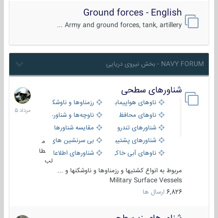
Ground forces - English
Army and ground forces, tank, artillery ...
NAVY FORUM - بخش نیروی دریایی
شناورهای سطحی
2
مرداد
ناوهای هواپیمابر و بالگرد بر
رزمناوها و ناوشکن‌ها
1405
ناوهای محافظ
ناوچه‌ها و شناورهای گشتی
شناورهای تندرو
مقایسه شناورها
شناورهای پشتیبانی
بی سرنشین های دریایی
م
طا
ناوهای آبی خاکی و نیروبر
شناورهای اطلاعاتی و جاسوسی
لب
مربوط به انواع کشتیها و رزمناوها و ناوشکنها و ...
Military Surface Vessels
6,826
ارسال ها