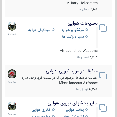
Military Helicopters
2,108
ارسال ها
تسلیحات هوایی
30
خرداد
موشکهای هوا به هوا
موشکهای هوا به سطح
1405
بمبها و راکت های هوایی
Air Launched Weapons
2,413
ارسال ها
متفرقه در مورد نیروی هوایی
7
مرداد
مطالب مرتبط با موضوعاتی که در لیست فوق وجود ندارد.
1405
Miscellaneous Airforcce
10,208
ارسال ها
سایر بخشهای نیروی هوایی
2
مرداد
پدافند هوایی
فناوری هوایی
1405
الکترونیک هوایی
موتورهای هوایی