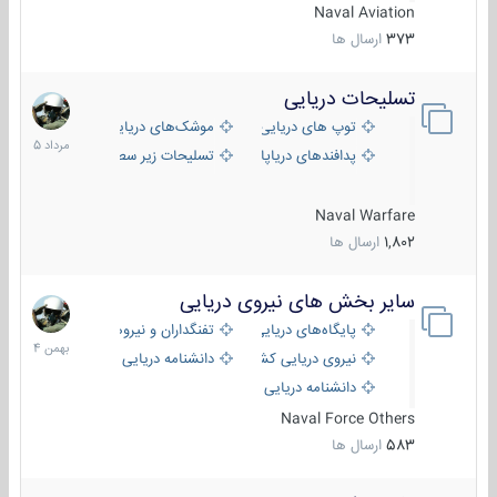
Naval Aviation
373
ارسال ها
تسلیحات دریایی
2
مرداد
توپ های دریایی
موشک‌های دریایی
1405
پدافندهای دریاپایه
تسلیحات زیر سطحی
Naval Warfare
1,802
ارسال ها
سایر بخش های نیروی دریایی
22
بهمن
پایگاه‌های دریایی
تفنگداران و نیروهای ویژه‌ی دریایی
1404
نیروی دریایی کشورهای مختلف
دانشنامه دریایی
دانشنامه دریایی کپی
Naval Force Others
583
ارسال ها