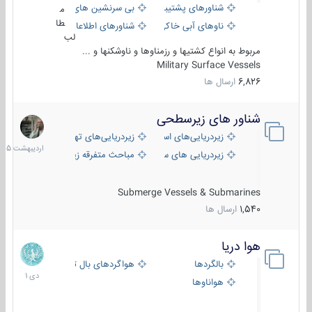
شناورهای پشتیبانی
بی سرنشین های دریایی
م
طا
ناوهای آبی خاکی و نیروبر
شناورهای اطلاعاتی و جاسوسی
لب
مربوط به انواع کشتیها و رزمناوها و ناوشکنها و ...
Military Surface Vessels
6,826
ارسال ها
شناور های زیرسطحی
31
اردیبهش
زیردریایی‌های استراتژیک
زیردریایی‌های تهاجمی
1405
زیردریایی های سبک
مباحث متفرقه زیرسطحی
Submerge Vessels & Submarines
1,540
ارسال ها
هوا دریا
12
دی
بالگردها
هواگردهای بال ثابت
1401
هواناوها