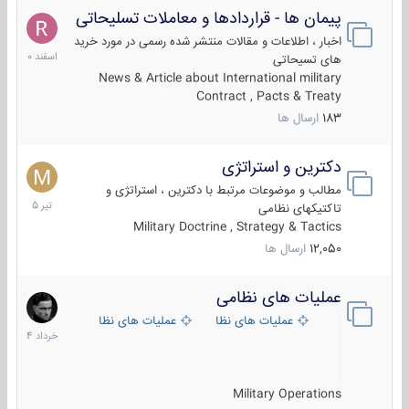
پیمان ها - قراردادها و معاملات تسلیحاتی
7
اسفند
اخبار ، اطلاعات و مقالات منتشر شده رسمی در مورد خرید
1400
های تسیحاتی
News & Article about International military
Contract , Pacts & Treaty
183
ارسال ها
دکترین و استراتژی
27
تیر
مطالب و موضوعات مرتبط با دکترین ، استراتژی و
1405
تاکتیکهای نظامی
Military Doctrine , Strategy & Tactics
12,050
ارسال ها
عملیات های نظامی
5
خرداد
عملیات های نظامی ایران
عملیات های نظامی خارجی
1404
Military Operations