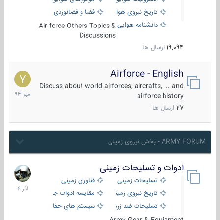
تاریخ نیروی هوایی
فضا و فضانوردی
دانشنامه هوایی
Air force Others Topics &
Discussions
19,094
ارسال ها
Airforce - English
15
مهر
Discuss about world airforces, aircrafts, ... and
1393
airforce history
27
ارسال ها
ARMY FORUM - بخش نیروی زمینی
ادوات و تسلیحات زمینی
21
آذر
تسلیحات زمینی
فناوری زمینی
1404
تاریخ نیروی زمینی
مقایسه ادوات جنگی
تسلیحات ضد زره
سیستم های حفاظت فعال
Army Gear & Equipment