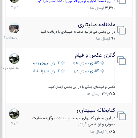
دی
در این قسمت اخبار و قوانین انجمن را مشاهده خواهید کرد
1403
3,670
ارسال ها
ماهنامه میلیتاری
30
اردیبهش
در این بخش می توانید ماهنامه میلیتاری را دریافت کنید.
1401
90
ارسال ها
گالري عكس و فيلم
سه
شنبه
گالري نيروي هوايي
گالري نيروي زميني
در
گالري نيروي دريايي
گالري تاریخ نظامی
15:40
عکس و فیلمهای جنگی را در این بخش ارسال کنید.
33,075
ارسال ها
کتابخانه میلیتاری
16
تیر
در این بخش کتابهای مرتبط و مقالات برگزیده سایت
1405
معرفی و ارایه می گردد.
2,065
ارسال ها