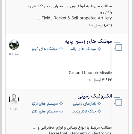
مطالب مربوط به انواع توپهای صحرایی ، خودکششی ،
راکتی و ...
Field , Rocket & Self-propelled Artillery ...
1,841
ارسال ها
موشک های زمین پایه
2
مرداد
موشک های بالستیک
موشک های کروز
1405
Ground Launch Missile
3,962
ارسال ها
الکترونیک زمینی
1
مهر
رادارهای زمینی
سیستم های ارتباطی و جمع آوری اطلاع
1403
جنگ الکترونیک
سیستم های کنترل آتش و تجهیزات الکتر
مطالب مرتبط با انواع وسایل و لوازم مخابراتی و ...
Terrestrial , Geocentric Electronics