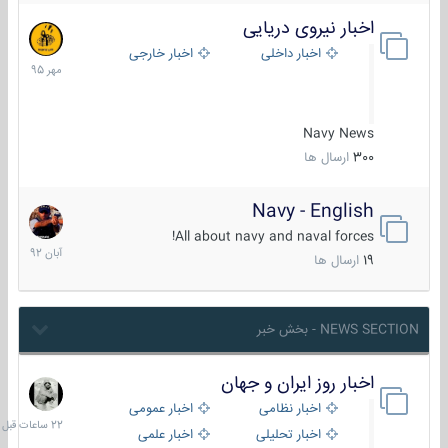
اخبار نیروی دریایی
27
مهر
اخبار داخلی
اخبار خارجی
1395
Navy News
300
ارسال ها
Navy - English
22
آبان
All about navy and naval forces!
1392
19
ارسال ها
NEWS SECTION - بخش خبر
اخبار روز ایران و جهان
22
ساعات
اخبار نظامی
اخبار عمومی
قبل
اخبار تحلیلی
اخبار علمی