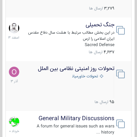
3,279
ارسال ها
جنگ تحمیلی
20
اسفند
در این بخش مطالب مرتبط با هشت سال دفاع مقدس
1403
ایران اسلامی را ارس
Sacred Defense
4,637
ارسال ها
تحولات روز امنیتی نظامی بین الملل
21
آذر
تحولات خاورمیانه
1403
95
ارسال ها
General Military Discussions
10
خرداد
A forum for general issues such as wars
1400
history ...