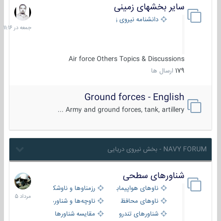
سایر بخشهای زمینی
جمعه
در
دانشنامه نیروی زمینی
11:16
Air force Others Topics & Discussions
179
ارسال ها
Ground forces - English
Army and ground forces, tank, artillery ...
NAVY FORUM - بخش نیروی دریایی
شناورهای سطحی
2
مرداد
ناوهای هواپیمابر و بالگرد بر
رزمناوها و ناوشکن‌ها
1405
ناوهای محافظ
ناوچه‌ها و شناورهای گشتی
شناورهای تندرو
مقایسه شناورها