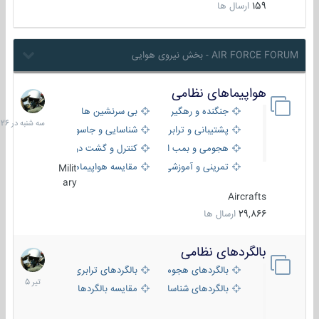
159
ارسال ها
AIR FORCE FORUM - بخش نیروی هوایی
هواپیماهای نظامی
سه
شنبه
جنگنده و رهگیر
بی سرنشین ها
در
پشتیبانی و ترابری
شناسایی و جاسوسی
18:26
هجومی و بمب افکن
کنترل و گشت دریایی
تمرینی و آموزشی
مقایسه هواپیماها
Milit
ary
Aircrafts
29,866
ارسال ها
بالگردهای نظامی
22
تیر
بالگردهای هجومی
بالگردهای ترابری
1405
بالگردهای شناسایی
مقایسه بالگردها