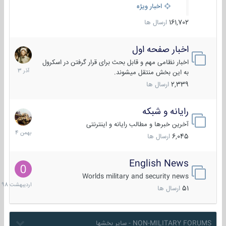
اخبار ویژه
161,702
ارسال ها
اخبار صفحه اول
7
آذر
اخبار نظامی مهم و قابل بحث برای قرار گرفتن در اسکرول
1403
به این بخش منتقل میشوند.
2,339
ارسال ها
رایانه و شبکه
30
بهمن
آخرین خبرها و مطالب رایانه و اینترنتی
1404
6,045
ارسال ها
English News
10
اردیبهش
Worlds military and security news
1398
51
ارسال ها
NON-MILITARY FORUMS - سایر بخشها