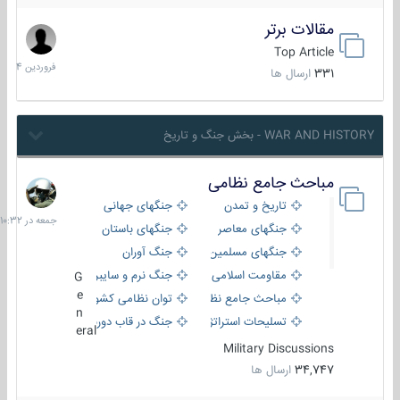
مقالات برتر
29
فروردین
Top Article
1404
331
ارسال ها
WAR AND HISTORY - بخش جنگ و تاریخ
مباحث جامع نظامی
جمعه
در
تاریخ و تمدن
جنگهای جهانی
10:32
جنگهای معاصر
جنگهای باستان
جنگهای مسلمین
جنگ آوران
مقاومت اسلامی
جنگ نرم و سایبری
G
e
مباحث جامع نظامی
توان نظامی کشورها
n
تسلیحات استراتژیک
جنگ در قاب دوربین
eral
Military Discussions
34,747
ارسال ها