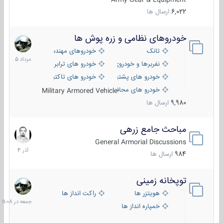
6,022
ارسال ها
خودروهای نظامی و زره پوش ها
2
مرداد
تانک
خودروهای مهندسی
1405
نفربرها و خودروی های رزمی پیاده نظام
خودرو های ترابری نظامی
خودرو های پشتیبانی آتش ، شناسایی و ضد تانک
خودرو های تاکتیکی نظامی
خودرو های محافظت شده
Military Armored Vehicle
9,980
ارسال ها
مباحث جامع زرهی
7
آذر
General Armorial Discussions
1404
984
ارسال ها
توپخانه زمینی
جمعه
در
هویتزر ها
راکت انداز ها
11:08
خمپاره انداز ها