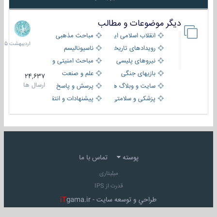
دیگر موضوعات و مطالب
8
اردیبهش
انقلاب اسلامی ایران
مباحث مذهبی
1405
رویدادهای تاریخی و مذهبی
ناسیونالیسم
نیروهای پلیسی
مباحث امنیتی و اطلاعاتی
بازیهای جنگی
علم و صنعت
24,637
ارسال ها
سایت و وبلاگ ها
پرسش و پاسخ
پزشکی و سلامتی
پیشنهادات و انتقادات
پوسته
تماس با ما
میلیتاری
قدرت از IPS
طراحي و توسعه سايت -
gama.ir
iT