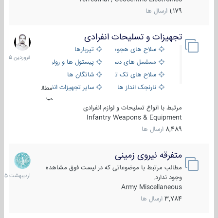
1,179
ارسال ها
تجهیزات و تسلیحات انفرادی
17
فروردین
سلاح های هجومی
تیربارها
1405
مسلسل های دستی
پیستول ها و رولورها
سلاح های تک تیر اندازی
شاتگان ها
نارنجک انداز ها
سایر تجهیزات انفرادی
مطال
ب
مرتبط با انواع تسلیحات و لوازم انفرادی
Infantry Weapons & Equipment
8,489
ارسال ها
متفرقه نیروی زمینی
27
اردیبهش
مطالب مرتبط با موضوعاتی که در لیست فوق مشاهده
1405
وجود ندارد.
Army Miscellaneous
3,784
ارسال ها