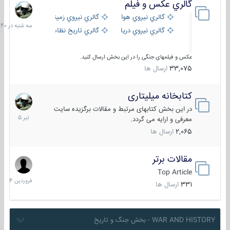
گالري عكس و فيلم
سه
شنبه
گالري نيروي هوايي
گالري نيروي زميني
در
گالري نيروي دريايي
گالري تاریخ نظامی
15:40
عکس و فیلمهای جنگی را در این بخش ارسال کنید.
33,075
ارسال ها
کتابخانه میلیتاری
16
تیر
در این بخش کتابهای مرتبط و مقالات برگزیده سایت
1405
معرفی و ارایه می گردد.
2,065
ارسال ها
مقالات برتر
29
فروردین
Top Article
1404
331
ارسال ها
WAR AND HISTORY - بخش جنگ و تاریخ