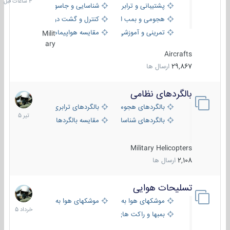
پشتیبانی و ترابری
شناسایی و جاسوسی
هجومی و بمب افکن
کنترل و گشت دریایی
تمرینی و آموزشی
مقایسه هواپیماها
Milit
ary
Aircrafts
29,867
ارسال ها
بالگردهای نظامی
22
تیر
بالگردهای هجومی
بالگردهای ترابری
1405
بالگردهای شناسایی
مقایسه بالگردها
Military Helicopters
2,108
ارسال ها
تسلیحات هوایی
30
خرداد
موشکهای هوا به هوا
موشکهای هوا به سطح
1405
بمبها و راکت های هوایی