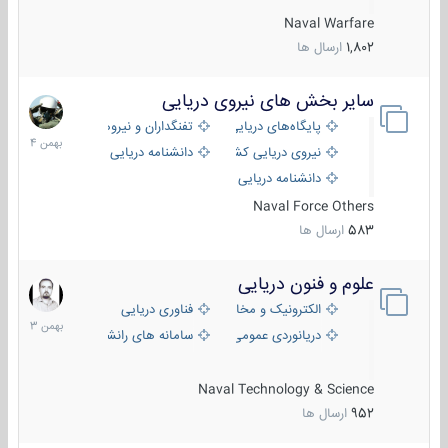
Naval Warfare
1,802
ارسال ها
سایر بخش های نیروی دریایی
22
بهمن
پایگاه‌های دریایی
تفنگداران و نیروهای ویژه‌ی دریایی
1404
نیروی دریایی کشورهای مختلف
دانشنامه دریایی
دانشنامه دریایی کپی
Naval Force Others
583
ارسال ها
علوم و فنون دریایی
6
بهمن
الکترونیک و مخابرات دریایی
فناوری دریایی
1403
دریانوردی عمومی
سامانه های رانشی دریایی
Naval Technology & Science
952
ارسال ها