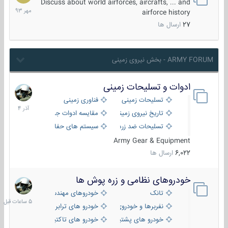
مهر
Discuss about world airforces, aircrafts, ... and
1393
airforce history
27
ارسال ها
ARMY FORUM - بخش نیروی زمینی
ادوات و تسلیحات زمینی
21
آذر
تسلیحات زمینی
فناوری زمینی
1404
تاریخ نیروی زمینی
مقایسه ادوات جنگی
تسلیحات ضد زره
سیستم های حفاظت فعال
Army Gear & Equipment
6,022
ارسال ها
خودروهای نظامی و زره پوش ها
5
ساعات
تانک
خودروهای مهندسی
قبل
نفربرها و خودروی های رزمی پیاده نظام
خودرو های ترابری نظامی
خودرو های پشتیبانی آتش ، شناسایی و ضد تانک
خودرو های تاکتیکی نظامی