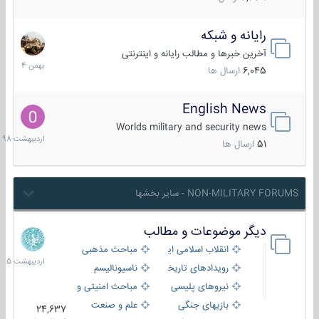
رایانه و شبکه
30
بهمن
آخرین خبرها و مطالب رایانه و اینترنتی
1404
6,045
ارسال ها
English News
10
اردیبهش
Worlds military and security news
1398
51
ارسال ها
NON-MILITARY FORUMS - سایر بخشها
دیگر موضوعات و مطالب
8
اردیبهش
انقلاب اسلامی ایران
مباحث مذهبی
1405
رویدادهای تاریخی و مذهبی
ناسیونالیسم
نیروهای پلیسی
مباحث امنیتی و اطلاعاتی
بازیهای جنگی
علم و صنعت
24,637