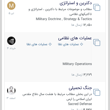
دکترین و استراتژی
27
تیر
مطالب و موضوعات مرتبط با دکترین ، استراتژی و
1405
تاکتیکهای نظامی
Military Doctrine , Strategy & Tactics
12,050
ارسال ها
عملیات های نظامی
5
خرداد
عملیات های نظامی ایران
عملیات های نظامی خارجی
1404
Military Operations
3,279
ارسال ها
جنگ تحمیلی
20
اسفند
در این بخش مطالب مرتبط با هشت سال دفاع مقدس
1403
ایران اسلامی را ارس
Sacred Defense