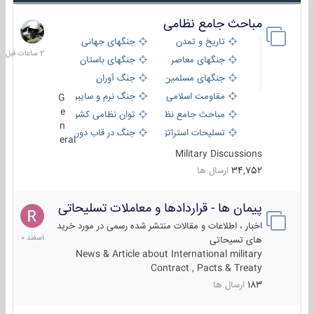
مباحث جامع نظامی
2
ساعات
تاریخ و تمدن
جنگهای جهانی
قبل
جنگهای معاصر
جنگهای باستان
جنگهای مسلمین
جنگ آوران
مقاومت اسلامی
جنگ نرم و سایبری
G
e
مباحث جامع نظامی
توان نظامی کشورها
n
تسلیحات استراتژیک
جنگ در قاب دوربین
eral
Military Discussions
34,752
ارسال ها
پیمان ها - قراردادها و معاملات تسلیحاتی
7
اسفند
اخبار ، اطلاعات و مقالات منتشر شده رسمی در مورد خرید
1400
های تسیحاتی
News & Article about International military
Contract , Pacts & Treaty
183
ارسال ها