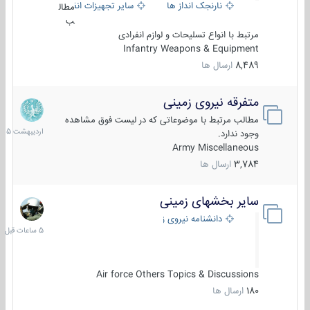
نارنجک انداز ها
سایر تجهیزات انفرادی
مطال
ب
مرتبط با انواع تسلیحات و لوازم انفرادی
Infantry Weapons & Equipment
8,489
ارسال ها
متفرقه نیروی زمینی
27
اردیبهش
مطالب مرتبط با موضوعاتی که در لیست فوق مشاهده
1405
وجود ندارد.
Army Miscellaneous
3,784
ارسال ها
سایر بخشهای زمینی
5
ساعات
دانشنامه نیروی زمینی
قبل
Air force Others Topics & Discussions
180
ارسال ها