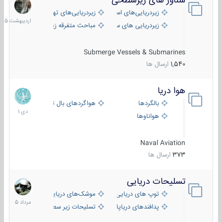
شناور های زیرسطحی
31
اردیبهش
زیردریایی‌های استراتژیک
زیردریایی‌های تهاجمی
1405
زیردریایی های سبک
مباحث متفرقه زیرسطحی
Submerge Vessels & Submarines
1,540
ارسال ها
هوا دریا
12
دی
بالگردها
هواگردهای بال ثابت
1401
هواناوها
Naval Aviation
373
ارسال ها
تسلیحات دریایی
2
مرداد
توپ های دریایی
موشک‌های دریایی
1405
پدافندهای دریاپایه
تسلیحات زیر سطحی