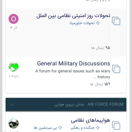
4,637
ارسال ها
تحولات روز امنیتی نظامی بین الملل
21
آذر
تحولات خاورمیانه
1403
95
ارسال ها
General Military Discussions
10
خرداد
A forum for general issues such as wars
1400
history ...
159
ارسال ها
AIR FORCE FORUM - بخش نیروی هوایی
هواپیماهای نظامی
4
ساعات
جنگنده و رهگیر
بی سرنشین ها
قبل