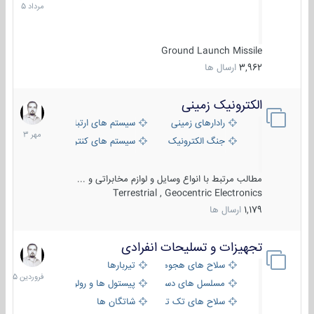
1405
Ground Launch Missile
3,962
ارسال ها
الکترونیک زمینی
1
مهر
رادارهای زمینی
سیستم های ارتباطی و جمع آوری اطلاع
1403
جنگ الکترونیک
سیستم های کنترل آتش و تجهیزات الکتر
مطالب مرتبط با انواع وسایل و لوازم مخابراتی و ...
Terrestrial , Geocentric Electronics
1,179
ارسال ها
تجهیزات و تسلیحات انفرادی
17
فروردین
سلاح های هجومی
تیربارها
1405
مسلسل های دستی
پیستول ها و رولورها
سلاح های تک تیر اندازی
شاتگان ها