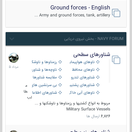
Ground forces - English
Army and ground forces, tank, artillery ...
NAVY FORUM - بخش نیروی دریایی
شناورهای سطحی
2
مرداد
ناوهای هواپیمابر و بالگرد بر
رزمناوها و ناوشکن‌ها
1405
ناوهای محافظ
ناوچه‌ها و شناورهای گشتی
شناورهای تندرو
مقایسه شناورها
شناورهای پشتیبانی
بی سرنشین های دریایی
م
طا
ناوهای آبی خاکی و نیروبر
شناورهای اطلاعاتی و جاسوسی
لب
مربوط به انواع کشتیها و رزمناوها و ناوشکنها و ...
Military Surface Vessels
6,826
ارسال ها