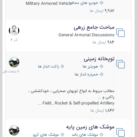
خودرو های محافظت شده
Military Armored Vehicle
9,982
ارسال ها
مباحث جامع زرهی
7
آذر
General Armorial Discussions
1404
984
ارسال ها
توپخانه زمینی
6
ساعات
هویتزر ها
راکت انداز ها
قبل
خمپاره انداز ها
مطالب مربوط به انواع توپهای صحرایی ، خودکششی ،
راکتی و ...
Field , Rocket & Self-propelled Artillery ...
1,842
ارسال ها
موشک های زمین پایه
2
مرداد
موشک های بالستیک
موشک های کروز