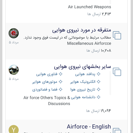
Air Launched Weapons
2,413
ارسال ها
متفرقه در مورد نیروی هوایی
7
مرداد
مطالب مرتبط با موضوعاتی که در لیست فوق وجود ندارد.
1405
Miscellaneous Airforcce
10,208
ارسال ها
سایر بخشهای نیروی هوایی
2
مرداد
پدافند هوایی
فناوری هوایی
1405
الکترونیک هوایی
موتورهای هوایی
تاریخ نیروی هوایی
فضا و فضانوردی
دانشنامه هوایی
Air force Others Topics &
Discussions
19,094
ارسال ها
Airforce - English
15