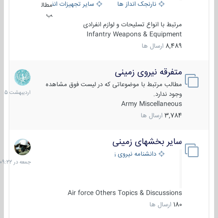
نارنجک انداز ها
سایر تجهیزات انفرادی
مطال
ب
مرتبط با انواع تسلیحات و لوازم انفرادی
Infantry Weapons & Equipment
8,489
ارسال ها
متفرقه نیروی زمینی
27
اردیبهش
مطالب مرتبط با موضوعاتی که در لیست فوق مشاهده
1405
وجود ندارد.
Army Miscellaneous
3,784
ارسال ها
سایر بخشهای زمینی
جمعه
در
دانشنامه نیروی زمینی
09:22
Air force Others Topics & Discussions
180
ارسال ها