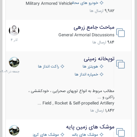
خودرو های محافظت شده
Military Armored Vehicle
9,982
ارسال ها
مباحث جامع زرهی
7
آذر
General Armorial Discussions
1404
984
ارسال ها
توپخانه زمینی
جمعه
در
هویتزر ها
راکت انداز ها
09:09
خمپاره انداز ها
مطالب مربوط به انواع توپهای صحرایی ، خودکششی ،
راکتی و ...
Field , Rocket & Self-propelled Artillery ...
1,842
ارسال ها
موشک های زمین پایه
2
مرداد
موشک های بالستیک
موشک های کروز