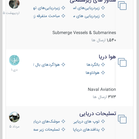
شناور های زیرسطحی
31
اردیبهش
زیردریایی‌های استراتژیک
زیردریایی‌های تهاجمی
1405
زیردریایی های سبک
مباحث متفرقه زیرسطحی
Submerge Vessels & Submarines
1,540
ارسال ها
هوا دریا
12
دی
بالگردها
هواگردهای بال ثابت
1401
هواناوها
Naval Aviation
373
ارسال ها
تسلیحات دریایی
2
مرداد
توپ های دریایی
موشک‌های دریایی
1405
پدافندهای دریاپایه
تسلیحات زیر سطحی