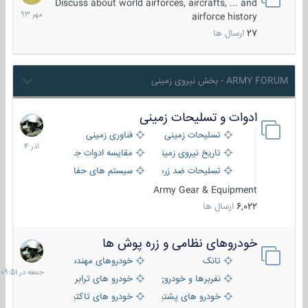
مهر
Discuss about world airforces, aircrafts, ... and
1393
airforce history
27
ارسال ها
ARMY FORUM - بخش نیروی زمینی
ادوات و تسلیحات زمینی
21
آذر
تسلیحات زمینی
فناوری زمینی
1404
تاریخ نیروی زمینی
مقایسه ادوات جنگی
تسلیحات ضد زره
سیستم های حفاظت فعال
Army Gear & Equipment
6,022
ارسال ها
خودروهای نظامی و زره پوش ها
جمعه
در
تانک
خودروهای مهندسی
09:51
نفربرها و خودروی های رزمی پیاده نظام
خودرو های ترابری نظامی
خودرو های پشتیبانی آتش ، شناسایی و ضد تانک
خودرو های تاکتیکی نظامی