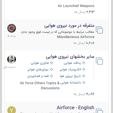
Air Launched Weapons
2,413
ارسال ها
متفرقه در مورد نیروی هوایی
7
مرداد
مطالب مرتبط با موضوعاتی که در لیست فوق وجود ندارد.
1405
Miscellaneous Airforcce
10,208
ارسال ها
سایر بخشهای نیروی هوایی
1
ساعت
پدافند هوایی
فناوری هوایی
قبل
الکترونیک هوایی
موتورهای هوایی
تاریخ نیروی هوایی
فضا و فضانوردی
دانشنامه هوایی
Air force Others Topics &
Discussions
19,096
ارسال ها
Airforce - English
15