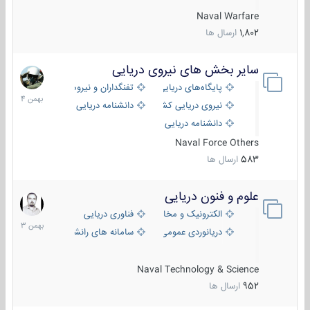
Naval Warfare
1,802
ارسال ها
سایر بخش های نیروی دریایی
22
بهمن
پایگاه‌های دریایی
تفنگداران و نیروهای ویژه‌ی دریایی
1404
نیروی دریایی کشورهای مختلف
دانشنامه دریایی
دانشنامه دریایی کپی
Naval Force Others
583
ارسال ها
علوم و فنون دریایی
6
بهمن
الکترونیک و مخابرات دریایی
فناوری دریایی
1403
دریانوردی عمومی
سامانه های رانشی دریایی
Naval Technology & Science
952
ارسال ها