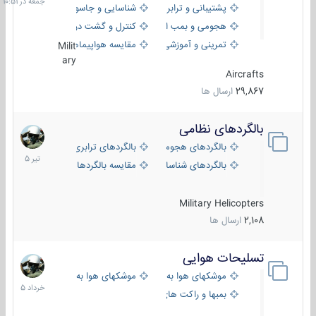
پشتیبانی و ترابری
شناسایی و جاسوسی
هجومی و بمب افکن
کنترل و گشت دریایی
تمرینی و آموزشی
مقایسه هواپیماها
Milit
ary
Aircrafts
29,867
ارسال ها
بالگردهای نظامی
22
تیر
بالگردهای هجومی
بالگردهای ترابری
1405
بالگردهای شناسایی
مقایسه بالگردها
Military Helicopters
2,108
ارسال ها
تسلیحات هوایی
30
خرداد
موشکهای هوا به هوا
موشکهای هوا به سطح
1405
بمبها و راکت های هوایی