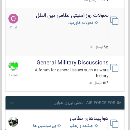
4,637
ارسال ها
تحولات روز امنیتی نظامی بین الملل
21
آذر
تحولات خاورمیانه
1403
95
ارسال ها
General Military Discussions
10
خرداد
A forum for general issues such as wars
1400
history ...
159
ارسال ها
AIR FORCE FORUM - بخش نیروی هوایی
هواپیماهای نظامی
جمعه
در
جنگنده و رهگیر
بی سرنشین ها
10:51