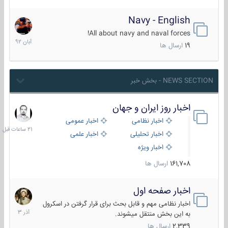
Navy - English
22
آبان
All about navy and naval forces!
1392
19
ارسال ها
NEWS SECTION - بخش خبر
اخبار روز ایران و جهان
21
ساعات
اخبار نظامی
اخبار عمومی
قبل
اخبار تحلیلی
اخبار علمی
اخبار ویژه
161,708
ارسال ها
اخبار صفحه اول
7
آذر
اخبار نظامی مهم و قابل بحث برای قرار گرفتن در اسکرول
1403
به این بخش منتقل میشوند.
2,339
ارسال ها