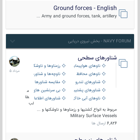
Ground forces - English
Army and ground forces, tank, artillery ...
NAVY FORUM - بخش نیروی دریایی
شناورهای سطحی
2
مرداد
ناوهای هواپیمابر و بالگرد بر
رزمناوها و ناوشکن‌ها
1405
ناوهای محافظ
ناوچه‌ها و شناورهای گشتی
شناورهای تندرو
مقایسه شناورها
شناورهای پشتیبانی
بی سرنشین های دریایی
م
طا
ناوهای آبی خاکی و نیروبر
شناورهای اطلاعاتی و جاسوسی
لب
مربوط به انواع کشتیها و رزمناوها و ناوشکنها و ...
Military Surface Vessels
6,826
ارسال ها