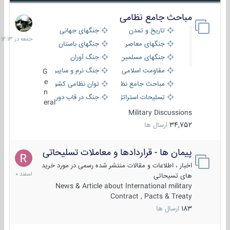
مباحث جامع نظامی
جمعه
در
تاریخ و تمدن
جنگهای جهانی
12:13
جنگهای معاصر
جنگهای باستان
جنگهای مسلمین
جنگ آوران
مقاومت اسلامی
جنگ نرم و سایبری
G
e
مباحث جامع نظامی
توان نظامی کشورها
n
تسلیحات استراتژیک
جنگ در قاب دوربین
eral
Military Discussions
34,752
ارسال ها
پیمان ها - قراردادها و معاملات تسلیحاتی
7
اسفند
اخبار ، اطلاعات و مقالات منتشر شده رسمی در مورد خرید
1400
های تسیحاتی
News & Article about International military
Contract , Pacts & Treaty
183
ارسال ها