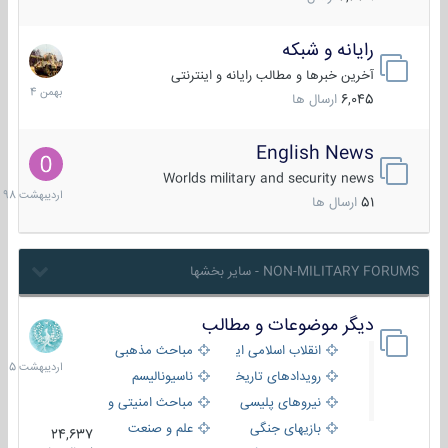
رایانه و شبکه
30
بهمن
آخرین خبرها و مطالب رایانه و اینترنتی
1404
6,045
ارسال ها
English News
10
اردیبهش
Worlds military and security news
1398
51
ارسال ها
NON-MILITARY FORUMS - سایر بخشها
دیگر موضوعات و مطالب
8
اردیبهش
انقلاب اسلامی ایران
مباحث مذهبی
1405
رویدادهای تاریخی و مذهبی
ناسیونالیسم
نیروهای پلیسی
مباحث امنیتی و اطلاعاتی
بازیهای جنگی
علم و صنعت
24,637