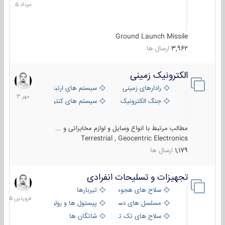
1405
Ground Launch Missile
3,962
ارسال ها
الکترونیک زمینی
1
مهر
رادارهای زمینی
سیستم های ارتباطی و جمع آوری اطلاع
1403
جنگ الکترونیک
سیستم های کنترل آتش و تجهیزات الکتر
مطالب مرتبط با انواع وسایل و لوازم مخابراتی و ...
Terrestrial , Geocentric Electronics
1,179
ارسال ها
تجهیزات و تسلیحات انفرادی
17
فروردین
سلاح های هجومی
تیربارها
1405
مسلسل های دستی
پیستول ها و رولورها
سلاح های تک تیر اندازی
شاتگان ها