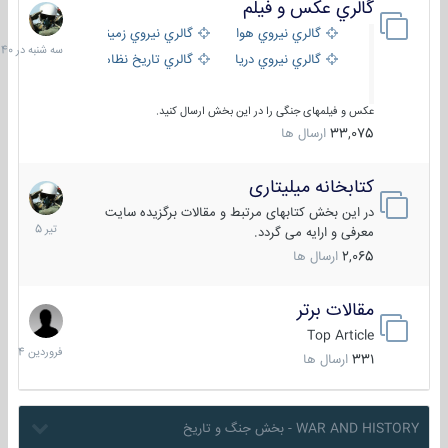
گالري عكس و فيلم
سه
شنبه
گالري نيروي هوايي
گالري نيروي زميني
در
گالري نيروي دريايي
گالري تاریخ نظامی
15:40
عکس و فیلمهای جنگی را در این بخش ارسال کنید.
33,075
ارسال ها
کتابخانه میلیتاری
16
تیر
در این بخش کتابهای مرتبط و مقالات برگزیده سایت
1405
معرفی و ارایه می گردد.
2,065
ارسال ها
مقالات برتر
29
فروردین
Top Article
1404
331
ارسال ها
WAR AND HISTORY - بخش جنگ و تاریخ