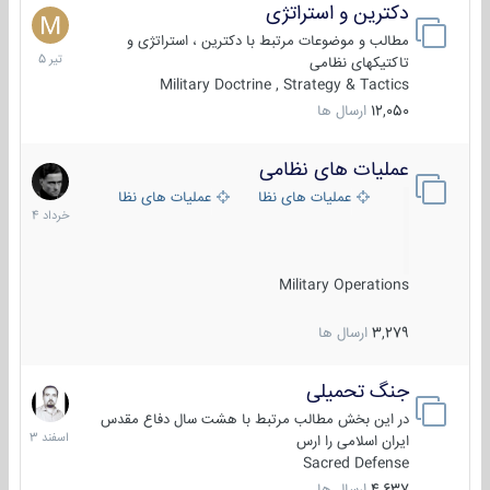
دکترین و استراتژی
27
تیر
مطالب و موضوعات مرتبط با دکترین ، استراتژی و
1405
تاکتیکهای نظامی
Military Doctrine , Strategy & Tactics
12,050
ارسال ها
عملیات های نظامی
5
خرداد
عملیات های نظامی ایران
عملیات های نظامی خارجی
1404
Military Operations
3,279
ارسال ها
جنگ تحمیلی
20
اسفند
در این بخش مطالب مرتبط با هشت سال دفاع مقدس
1403
ایران اسلامی را ارس
Sacred Defense