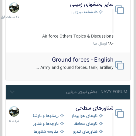
سایر بخشهای زمینی
20
ساعات
دانشنامه نیروی زمینی
قبل
Air force Others Topics & Discussions
180
ارسال ها
Ground forces - English
Army and ground forces, tank, artillery ...
NAVY FORUM - بخش نیروی دریایی
شناورهای سطحی
2
مرداد
ناوهای هواپیمابر و بالگرد بر
رزمناوها و ناوشکن‌ها
1405
ناوهای محافظ
ناوچه‌ها و شناورهای گشتی
شناورهای تندرو
مقایسه شناورها