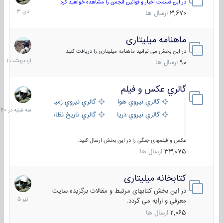
دی
در این قسمت اخبار و قوانین انجمن را مشاهده خواهید کرد
1403
3,670
ارسال ها
ماهنامه میلیتاری
30
اردیبهش
در این بخش می توانید ماهنامه میلیتاری را دریافت کنید.
1401
90
ارسال ها
گالري عكس و فيلم
سه
شنبه
گالري نيروي هوايي
گالري نيروي زميني
در
گالري نيروي دريايي
گالري تاریخ نظامی
15:40
عکس و فیلمهای جنگی را در این بخش ارسال کنید.
33,075
ارسال ها
کتابخانه میلیتاری
16
تیر
در این بخش کتابهای مرتبط و مقالات برگزیده سایت
1405
معرفی و ارایه می گردد.
2,065
ارسال ها