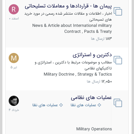
پیمان ها - قراردادها و معاملات تسلیحاتی
7
اسفند
اخبار ، اطلاعات و مقالات منتشر شده رسمی در مورد خرید
1400
های تسیحاتی
News & Article about International military
Contract , Pacts & Treaty
183
ارسال ها
دکترین و استراتژی
27
تیر
مطالب و موضوعات مرتبط با دکترین ، استراتژی و
1405
تاکتیکهای نظامی
Military Doctrine , Strategy & Tactics
12,050
ارسال ها
عملیات های نظامی
5
خرداد
عملیات های نظامی ایران
عملیات های نظامی خارجی
1404
Military Operations