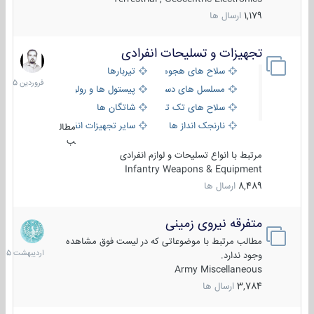
1,179
ارسال ها
تجهیزات و تسلیحات انفرادی
17
فروردین
سلاح های هجومی
تیربارها
1405
مسلسل های دستی
پیستول ها و رولورها
سلاح های تک تیر اندازی
شاتگان ها
نارنجک انداز ها
سایر تجهیزات انفرادی
مطال
ب
مرتبط با انواع تسلیحات و لوازم انفرادی
Infantry Weapons & Equipment
8,489
ارسال ها
متفرقه نیروی زمینی
27
اردیبهش
مطالب مرتبط با موضوعاتی که در لیست فوق مشاهده
1405
وجود ندارد.
Army Miscellaneous
3,784
ارسال ها