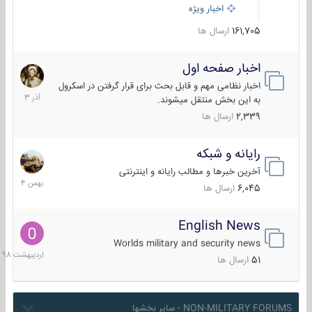
اخبار ویژه
161,705
ارسال ها
اخبار صفحه اول
7
آذر
اخبار نظامی مهم و قابل بحث برای قرار گرفتن در اسکرول
1403
به این بخش منتقل میشوند.
2,339
ارسال ها
رایانه و شبکه
30
بهمن
آخرین خبرها و مطالب رایانه و اینترنتی
1404
6,045
ارسال ها
English News
10
اردیبهش
Worlds military and security news
1398
51
ارسال ها
NON-MILITARY FORUMS - سایر بخشها