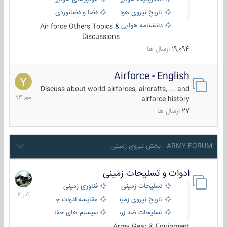
تاریخ نیروی هوایی
فضا و فضانوردی
دانشنامه هوایی
Air force Others Topics &
Discussions
19,094
ارسال ها
Airforce - English
15
مهر
Discuss about world airforces, aircrafts, ... and
1393
airforce history
27
ارسال ها
ARMY FORUM - بخش نیروی زمینی
ادوات و تسلیحات زمینی
21
آذر
تسلیحات زمینی
فناوری زمینی
1404
تاریخ نیروی زمینی
مقایسه ادوات جنگی
تسلیحات ضد زره
سیستم های حفاظت فعال
Army Gear & Equipment