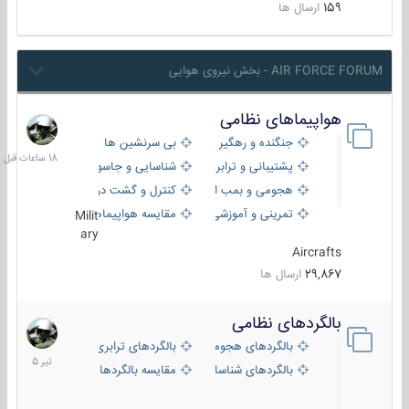
159
ارسال ها
AIR FORCE FORUM - بخش نیروی هوایی
هواپیماهای نظامی
18
ساعات
جنگنده و رهگیر
بی سرنشین ها
قبل
پشتیبانی و ترابری
شناسایی و جاسوسی
هجومی و بمب افکن
کنترل و گشت دریایی
تمرینی و آموزشی
مقایسه هواپیماها
Milit
ary
Aircrafts
29,867
ارسال ها
بالگردهای نظامی
22
تیر
بالگردهای هجومی
بالگردهای ترابری
1405
بالگردهای شناسایی
مقایسه بالگردها