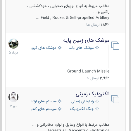
مطالب مربوط به انواع توپهای صحرایی ، خودکششی ،
راکتی و ...
Field , Rocket & Self-propelled Artillery ...
1,842
ارسال ها
موشک های زمین پایه
2
مرداد
موشک های بالستیک
موشک های کروز
1405
Ground Launch Missile
3,962
ارسال ها
الکترونیک زمینی
1
مهر
رادارهای زمینی
سیستم های ارتباطی و جمع آوری اطلاع
1403
جنگ الکترونیک
سیستم های کنترل آتش و تجهیزات الکتر
مطالب مرتبط با انواع وسایل و لوازم مخابراتی و ...
Terrestrial , Geocentric Electronics