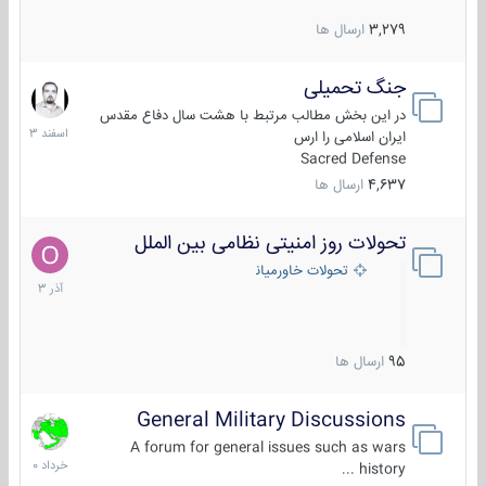
3,279
ارسال ها
جنگ تحمیلی
20
اسفند
در این بخش مطالب مرتبط با هشت سال دفاع مقدس
1403
ایران اسلامی را ارس
Sacred Defense
4,637
ارسال ها
تحولات روز امنیتی نظامی بین الملل
21
آذر
تحولات خاورمیانه
1403
95
ارسال ها
General Military Discussions
10
خرداد
A forum for general issues such as wars
1400
history ...