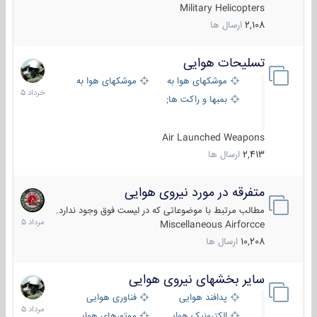
Military Helicopters
2,108
ارسال ها
تسلیحات هوایی
30
خرداد
موشکهای هوا به هوا
موشکهای هوا به سطح
1405
بمبها و راکت های هوایی
Air Launched Weapons
2,413
ارسال ها
متفرقه در مورد نیروی هوایی
7
مرداد
مطالب مرتبط با موضوعاتی که در لیست فوق وجود ندارد.
1405
Miscellaneous Airforcce
10,208
ارسال ها
سایر بخشهای نیروی هوایی
2
مرداد
پدافند هوایی
فناوری هوایی
1405
الکترونیک هوایی
موتورهای هوایی