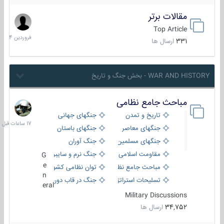
مقالات برتر
29
فروردین
Top Article
1404
331
ارسال ها
WAR AND HISTORY - بخش جنگ و تاریخ
مباحث جامع نظامی
17
ساعات
تاریخ و تمدن
جنگهای جهانی
قبل
جنگهای معاصر
جنگهای باستان
جنگهای مسلمین
جنگ آوران
مقاومت اسلامی
جنگ نرم و سایبری
G
e
مباحث جامع نظامی
توان نظامی کشورها
n
تسلیحات استراتژیک
جنگ در قاب دوربین
eral
Military Discussions
34,752
ارسال ها