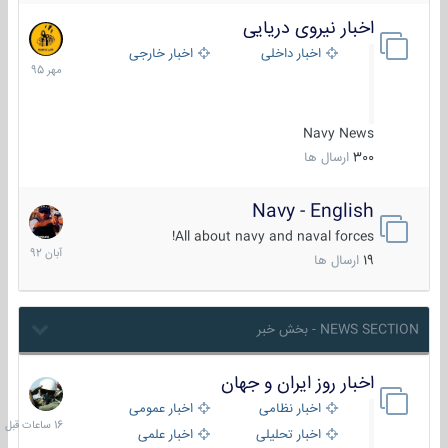
اخبار نیروی دریایی
27
مهر
اخبار داخلی
اخبار خارجی
1395
Navy News
300
ارسال ها
Navy - English
22
آبان
All about navy and naval forces!
1392
19
ارسال ها
NEWS SECTION - بخش خبر
اخبار روز ایران و جهان
16
ساعات
اخبار نظامی
اخبار عمومی
قبل
اخبار تحلیلی
اخبار علمی