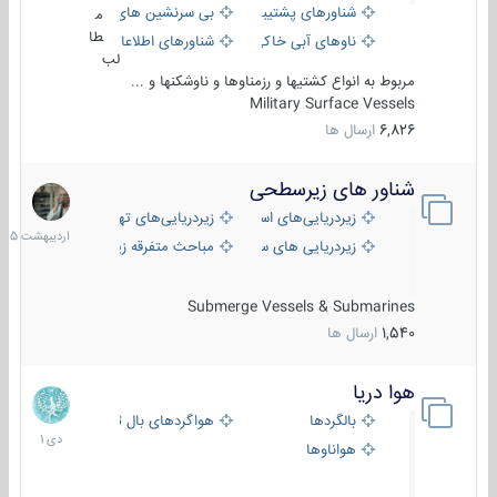
شناورهای پشتیبانی
بی سرنشین های دریایی
م
طا
ناوهای آبی خاکی و نیروبر
شناورهای اطلاعاتی و جاسوسی
لب
مربوط به انواع کشتیها و رزمناوها و ناوشکنها و ...
Military Surface Vessels
6,826
ارسال ها
شناور های زیرسطحی
31
اردیبهش
زیردریایی‌های استراتژیک
زیردریایی‌های تهاجمی
1405
زیردریایی های سبک
مباحث متفرقه زیرسطحی
Submerge Vessels & Submarines
1,540
ارسال ها
هوا دریا
12
دی
بالگردها
هواگردهای بال ثابت
1401
هواناوها