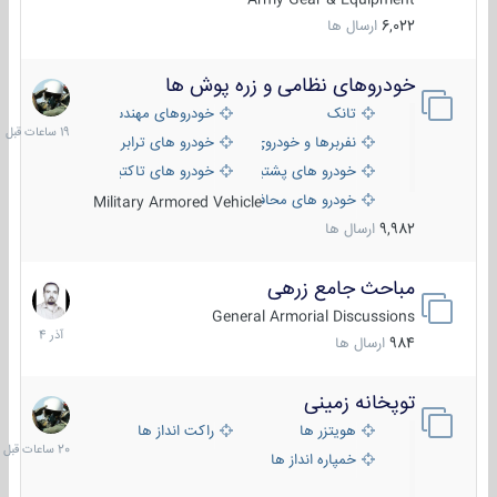
6,022
ارسال ها
خودروهای نظامی و زره پوش ها
19
ساعات
تانک
خودروهای مهندسی
قبل
نفربرها و خودروی های رزمی پیاده نظام
خودرو های ترابری نظامی
خودرو های پشتیبانی آتش ، شناسایی و ضد تانک
خودرو های تاکتیکی نظامی
خودرو های محافظت شده
Military Armored Vehicle
9,982
ارسال ها
مباحث جامع زرهی
7
آذر
General Armorial Discussions
1404
984
ارسال ها
توپخانه زمینی
20
ساعات
هویتزر ها
راکت انداز ها
قبل
خمپاره انداز ها