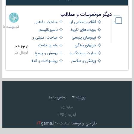
دیگر موضوعات و مطالب
8
اردیبهش
انقلاب اسلامی ایران
مباحث مذهبی
1405
رویدادهای تاریخی و مذهبی
ناسیونالیسم
نیروهای پلیسی
مباحث امنیتی و اطلاعاتی
بازیهای جنگی
علم و صنعت
24,637
ارسال ها
سایت و وبلاگ ها
پرسش و پاسخ
پزشکی و سلامتی
پیشنهادات و انتقادات
پوسته
تماس با ما
میلیتاری
قدرت از IPS
طراحي و توسعه سايت -
gama.ir
iT