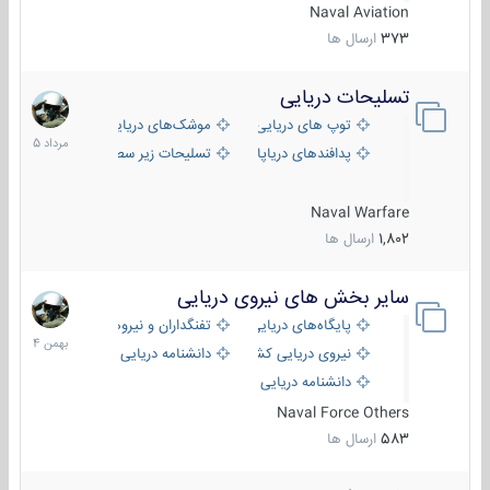
Naval Aviation
373
ارسال ها
تسلیحات دریایی
2
مرداد
توپ های دریایی
موشک‌های دریایی
1405
پدافندهای دریاپایه
تسلیحات زیر سطحی
Naval Warfare
1,802
ارسال ها
سایر بخش های نیروی دریایی
22
بهمن
پایگاه‌های دریایی
تفنگداران و نیروهای ویژه‌ی دریایی
1404
نیروی دریایی کشورهای مختلف
دانشنامه دریایی
دانشنامه دریایی کپی
Naval Force Others
583
ارسال ها