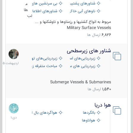
شناورهای پشتیبانی
بی سرنشین های دریایی
م
طا
ناوهای آبی خاکی و نیروبر
شناورهای اطلاعاتی و جاسوسی
لب
مربوط به انواع کشتیها و رزمناوها و ناوشکنها و ...
Military Surface Vessels
6,826
ارسال ها
شناور های زیرسطحی
31
اردیبهش
زیردریایی‌های استراتژیک
زیردریایی‌های تهاجمی
1405
زیردریایی های سبک
مباحث متفرقه زیرسطحی
Submerge Vessels & Submarines
1,540
ارسال ها
هوا دریا
12
دی
بالگردها
هواگردهای بال ثابت
1401
هواناوها