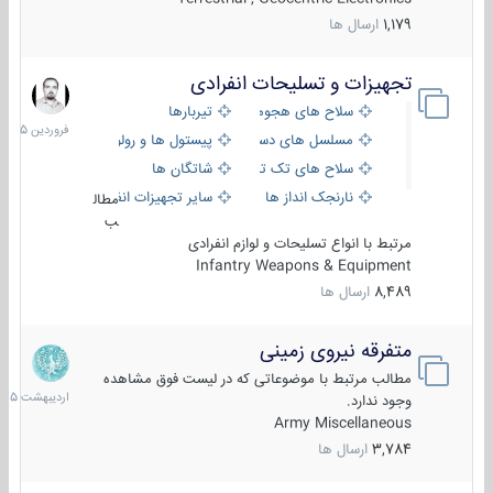
1,179
ارسال ها
تجهیزات و تسلیحات انفرادی
17
فروردین
سلاح های هجومی
تیربارها
1405
مسلسل های دستی
پیستول ها و رولورها
سلاح های تک تیر اندازی
شاتگان ها
نارنجک انداز ها
سایر تجهیزات انفرادی
مطال
ب
مرتبط با انواع تسلیحات و لوازم انفرادی
Infantry Weapons & Equipment
8,489
ارسال ها
متفرقه نیروی زمینی
27
اردیبهش
مطالب مرتبط با موضوعاتی که در لیست فوق مشاهده
1405
وجود ندارد.
Army Miscellaneous
3,784
ارسال ها