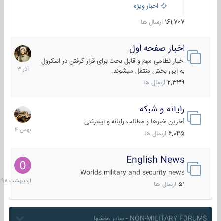
اخبار ویژه
161,707
ارسال ها
اخبار صفحه اول
7
آذر
اخبار نظامی مهم و قابل بحث برای قرار گرفتن در اسکرول
1403
به این بخش منتقل میشوند.
2,339
ارسال ها
رایانه و شبکه
30
بهمن
آخرین خبرها و مطالب رایانه و اینترنتی
1404
6,045
ارسال ها
English News
10
اردیبهش
Worlds military and security news
1398
51
ارسال ها
NON-MILITARY FORUMS - سایر بخشها