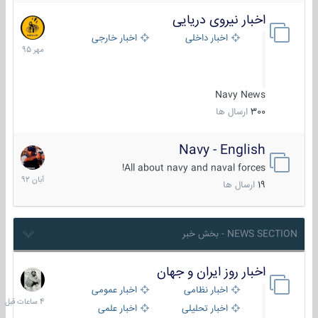
اخبار نیروی دریایی
27
مهر
اخبار داخلی
اخبار خارجی
1395
Navy News
300
ارسال ها
Navy - English
22
آبان
All about navy and naval forces!
1392
19
ارسال ها
NEWS SECTION - بخش خبر
اخبار روز ایران و جهان
4
ساعات
اخبار نظامی
اخبار عمومی
قبل
اخبار تحلیلی
اخبار علمی