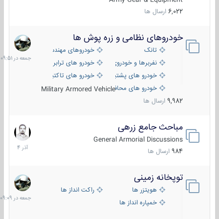
6,022
ارسال ها
خودروهای نظامی و زره پوش ها
جمعه
در
تانک
خودروهای مهندسی
09:51
نفربرها و خودروی های رزمی پیاده نظام
خودرو های ترابری نظامی
خودرو های پشتیبانی آتش ، شناسایی و ضد تانک
خودرو های تاکتیکی نظامی
خودرو های محافظت شده
Military Armored Vehicle
9,982
ارسال ها
مباحث جامع زرهی
7
آذر
General Armorial Discussions
1404
984
ارسال ها
توپخانه زمینی
جمعه
در
هویتزر ها
راکت انداز ها
09:09
خمپاره انداز ها