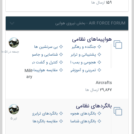
159
ارسال ها
AIR FORCE FORUM - بخش نیروی هوایی
هواپیماهای نظامی
جمعه
در
جنگنده و رهگیر
بی سرنشین ها
10:51
پشتیبانی و ترابری
شناسایی و جاسوسی
هجومی و بمب افکن
کنترل و گشت دریایی
تمرینی و آموزشی
مقایسه هواپیماها
Milit
ary
Aircrafts
29,867
ارسال ها
بالگردهای نظامی
22
تیر
بالگردهای هجومی
بالگردهای ترابری
1405
بالگردهای شناسایی
مقایسه بالگردها