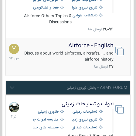
تاریخ نیروی هوایی
فضا و فضانوردی
دانشنامه هوایی
Air force Others Topics &
Discussions
19,094
ارسال ها
Airforce - English
15
مهر
Discuss about world airforces, aircrafts, ... and
1393
airforce history
27
ارسال ها
ARMY FORUM - بخش نیروی زمینی
ادوات و تسلیحات زمینی
21
آذر
تسلیحات زمینی
فناوری زمینی
1404
تاریخ نیروی زمینی
مقایسه ادوات جنگی
تسلیحات ضد زره
سیستم های حفاظت فعال
Army Gear & Equipment