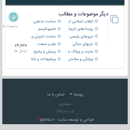
دیگر موضوعات و مطالب
8
اردیبهش
انقلاب اسلامی ایران
مباحث مذهبی
1405
رویدادهای تاریخی و مذهبی
ناسیونالیسم
نیروهای پلیسی
مباحث امنیتی و اطلاعاتی
بازیهای جنگی
علم و صنعت
24,637
ارسال ها
سایت و وبلاگ ها
پرسش و پاسخ
پزشکی و سلامتی
پیشنهادات و انتقادات
پوسته
تماس با ما
میلیتاری
قدرت از IPS
طراحي و توسعه سايت -
gama.ir
iT