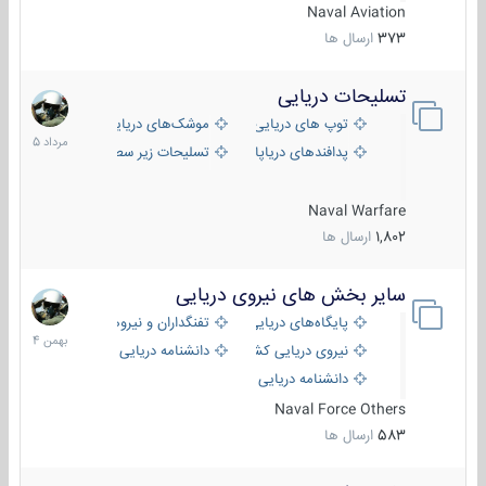
Naval Aviation
373
ارسال ها
تسلیحات دریایی
2
مرداد
توپ های دریایی
موشک‌های دریایی
1405
پدافندهای دریاپایه
تسلیحات زیر سطحی
Naval Warfare
1,802
ارسال ها
سایر بخش های نیروی دریایی
22
بهمن
پایگاه‌های دریایی
تفنگداران و نیروهای ویژه‌ی دریایی
1404
نیروی دریایی کشورهای مختلف
دانشنامه دریایی
دانشنامه دریایی کپی
Naval Force Others
583
ارسال ها