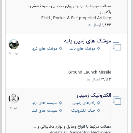
مطالب مربوط به انواع توپهای صحرایی ، خودکششی ،
راکتی و ...
Field , Rocket & Self-propelled Artillery ...
1,842
ارسال ها
موشک های زمین پایه
2
مرداد
موشک های بالستیک
موشک های کروز
1405
Ground Launch Missile
3,962
ارسال ها
الکترونیک زمینی
1
مهر
رادارهای زمینی
سیستم های ارتباطی و جمع آوری اطلاع
1403
جنگ الکترونیک
سیستم های کنترل آتش و تجهیزات الکتر
مطالب مرتبط با انواع وسایل و لوازم مخابراتی و ...
Terrestrial , Geocentric Electronics