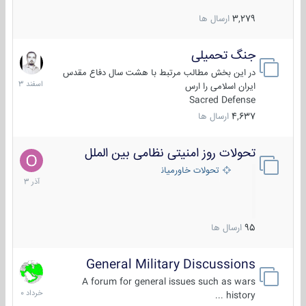
3,279
ارسال ها
جنگ تحمیلی
20
اسفند
در این بخش مطالب مرتبط با هشت سال دفاع مقدس
1403
ایران اسلامی را ارس
Sacred Defense
4,637
ارسال ها
تحولات روز امنیتی نظامی بین الملل
21
آذر
تحولات خاورمیانه
1403
95
ارسال ها
General Military Discussions
10
خرداد
A forum for general issues such as wars
1400
history ...