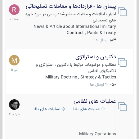
پیمان ها - قراردادها و معاملات تسلیحاتی
7
اسفند
اخبار ، اطلاعات و مقالات منتشر شده رسمی در مورد خرید
1400
های تسیحاتی
News & Article about International military
Contract , Pacts & Treaty
183
ارسال ها
دکترین و استراتژی
27
تیر
مطالب و موضوعات مرتبط با دکترین ، استراتژی و
1405
تاکتیکهای نظامی
Military Doctrine , Strategy & Tactics
12,050
ارسال ها
عملیات های نظامی
5
خرداد
عملیات های نظامی ایران
عملیات های نظامی خارجی
1404
Military Operations