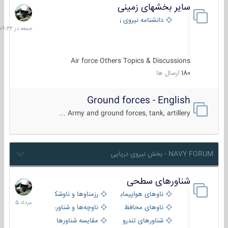
سایر بخشهای زمینی
جمعه
در
دانشنامه نیروی زمینی
09:22
Air force Others Topics & Discussions
180
ارسال ها
Ground forces - English
Army and ground forces, tank, artillery ...
NAVY FORUM - بخش نیروی دریایی
شناورهای سطحی
2
مرداد
ناوهای هواپیمابر و بالگرد بر
رزمناوها و ناوشکن‌ها
1405
ناوهای محافظ
ناوچه‌ها و شناورهای گشتی
شناورهای تندرو
مقایسه شناورها