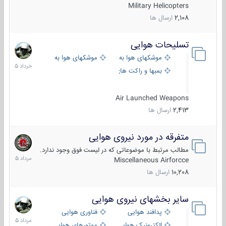
Military Helicopters
2,108
ارسال ها
تسلیحات هوایی
30
خرداد
موشکهای هوا به هوا
موشکهای هوا به سطح
1405
بمبها و راکت های هوایی
Air Launched Weapons
2,413
ارسال ها
متفرقه در مورد نیروی هوایی
7
مرداد
مطالب مرتبط با موضوعاتی که در لیست فوق وجود ندارد.
1405
Miscellaneous Airforcce
10,208
ارسال ها
سایر بخشهای نیروی هوایی
2
مرداد
پدافند هوایی
فناوری هوایی
1405
الکترونیک هوایی
موتورهای هوایی