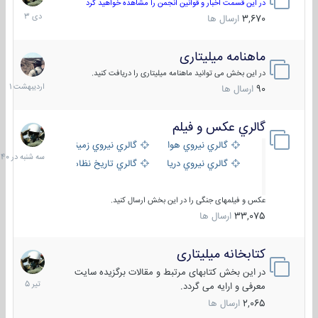
دی
در این قسمت اخبار و قوانین انجمن را مشاهده خواهید کرد
1403
3,670
ارسال ها
ماهنامه میلیتاری
30
اردیبهش
در این بخش می توانید ماهنامه میلیتاری را دریافت کنید.
1401
90
ارسال ها
گالري عكس و فيلم
سه
شنبه
گالري نيروي هوايي
گالري نيروي زميني
در
گالري نيروي دريايي
گالري تاریخ نظامی
15:40
عکس و فیلمهای جنگی را در این بخش ارسال کنید.
33,075
ارسال ها
کتابخانه میلیتاری
16
تیر
در این بخش کتابهای مرتبط و مقالات برگزیده سایت
1405
معرفی و ارایه می گردد.
2,065
ارسال ها