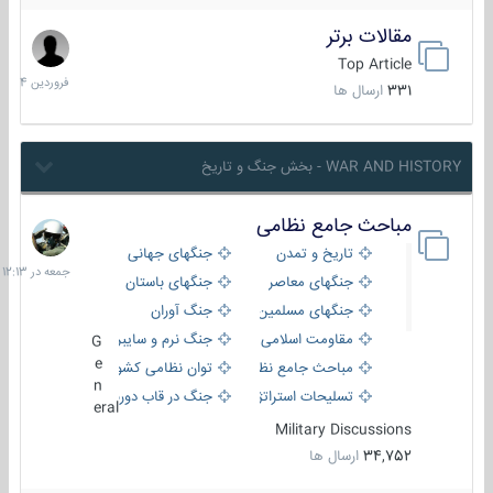
مقالات برتر
29
فروردین
Top Article
1404
331
ارسال ها
WAR AND HISTORY - بخش جنگ و تاریخ
مباحث جامع نظامی
جمعه
در
تاریخ و تمدن
جنگهای جهانی
12:13
جنگهای معاصر
جنگهای باستان
جنگهای مسلمین
جنگ آوران
مقاومت اسلامی
جنگ نرم و سایبری
G
e
مباحث جامع نظامی
توان نظامی کشورها
n
تسلیحات استراتژیک
جنگ در قاب دوربین
eral
Military Discussions
34,752
ارسال ها