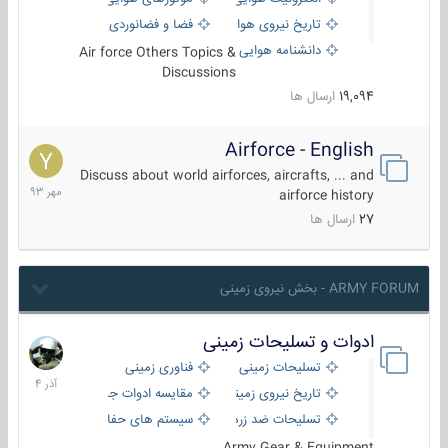
تاریخ نیروی هوایی
فضا و فضانوردی
دانشنامه هوایی
Air force Others Topics &
Discussions
19,094
ارسال ها
Airforce - English
15
مهر
Discuss about world airforces, aircrafts, ... and
1393
airforce history
27
ارسال ها
ARMY FORUM - بخش نیروی زمینی
ادوات و تسلیحات زمینی
21
آذر
تسلیحات زمینی
فناوری زمینی
1404
تاریخ نیروی زمینی
مقایسه ادوات جنگی
تسلیحات ضد زره
سیستم های حفاظت فعال
Army Gear & Equipment