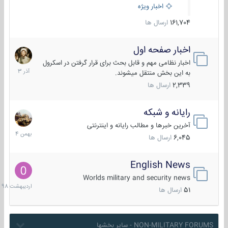
اخبار ویژه
161,704
ارسال ها
اخبار صفحه اول
7
آذر
اخبار نظامی مهم و قابل بحث برای قرار گرفتن در اسکرول
1403
به این بخش منتقل میشوند.
2,339
ارسال ها
رایانه و شبکه
30
بهمن
آخرین خبرها و مطالب رایانه و اینترنتی
1404
6,045
ارسال ها
English News
10
اردیبهش
Worlds military and security news
1398
51
ارسال ها
NON-MILITARY FORUMS - سایر بخشها