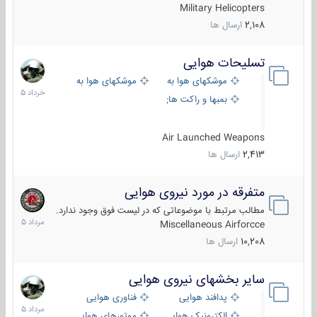
Military Helicopters
2,108
ارسال ها
تسلیحات هوایی
30
خرداد
موشکهای هوا به هوا
موشکهای هوا به سطح
1405
بمبها و راکت های هوایی
Air Launched Weapons
2,413
ارسال ها
متفرقه در مورد نیروی هوایی
7
مرداد
مطالب مرتبط با موضوعاتی که در لیست فوق وجود ندارد.
1405
Miscellaneous Airforcce
10,208
ارسال ها
سایر بخشهای نیروی هوایی
2
مرداد
پدافند هوایی
فناوری هوایی
1405
الکترونیک هوایی
موتورهای هوایی