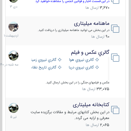
دی
در این قسمت اخبار و قوانین انجمن را مشاهده خواهید کرد
1403
3,670
ارسال ها
ماهنامه میلیتاری
30
اردیبهش
در این بخش می توانید ماهنامه میلیتاری را دریافت کنید.
1401
90
ارسال ها
گالري عكس و فيلم
سه
شنبه
گالري نيروي هوايي
گالري نيروي زميني
در
گالري نيروي دريايي
گالري تاریخ نظامی
15:40
عکس و فیلمهای جنگی را در این بخش ارسال کنید.
33,075
ارسال ها
کتابخانه میلیتاری
16
تیر
در این بخش کتابهای مرتبط و مقالات برگزیده سایت
1405
معرفی و ارایه می گردد.
2,065
ارسال ها