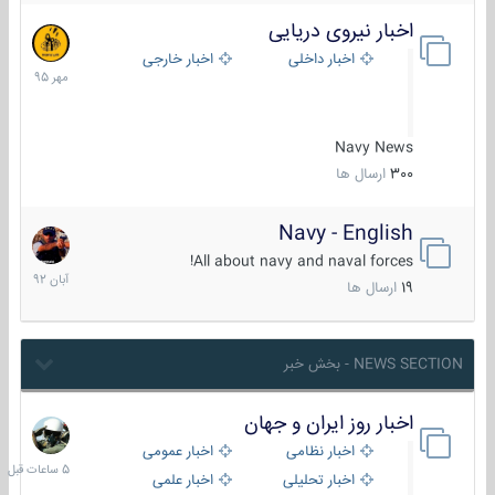
اخبار نیروی دریایی
27
مهر
اخبار داخلی
اخبار خارجی
1395
Navy News
300
ارسال ها
Navy - English
22
آبان
All about navy and naval forces!
1392
19
ارسال ها
NEWS SECTION - بخش خبر
اخبار روز ایران و جهان
5
ساعات
اخبار نظامی
اخبار عمومی
قبل
اخبار تحلیلی
اخبار علمی