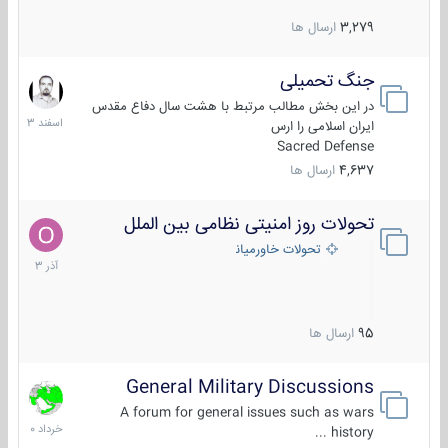
3,279
ارسال ها
جنگ تحمیلی
20
اسفند
در این بخش مطالب مرتبط با هشت سال دفاع مقدس
1403
ایران اسلامی را ارس
Sacred Defense
4,637
ارسال ها
تحولات روز امنیتی نظامی بین الملل
21
آذر
تحولات خاورمیانه
1403
95
ارسال ها
General Military Discussions
10
خرداد
A forum for general issues such as wars
1400
history ...