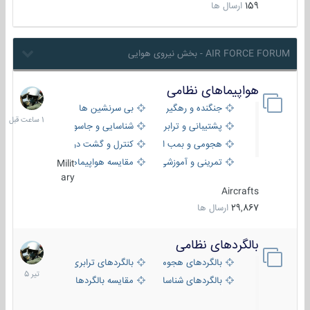
159
ارسال ها
AIR FORCE FORUM - بخش نیروی هوایی
هواپیماهای نظامی
1
ساعت
جنگنده و رهگیر
بی سرنشین ها
قبل
پشتیبانی و ترابری
شناسایی و جاسوسی
هجومی و بمب افکن
کنترل و گشت دریایی
تمرینی و آموزشی
مقایسه هواپیماها
Milit
ary
Aircrafts
29,867
ارسال ها
بالگردهای نظامی
22
تیر
بالگردهای هجومی
بالگردهای ترابری
1405
بالگردهای شناسایی
مقایسه بالگردها