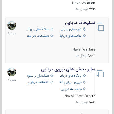
Naval Aviation
373
ارسال ها
تسلیحات دریایی
2
مرداد
توپ های دریایی
موشک‌های دریایی
1405
پدافندهای دریاپایه
تسلیحات زیر سطحی
Naval Warfare
1,802
ارسال ها
سایر بخش های نیروی دریایی
22
بهمن
پایگاه‌های دریایی
تفنگداران و نیروهای ویژه‌ی دریایی
1404
نیروی دریایی کشورهای مختلف
دانشنامه دریایی
دانشنامه دریایی کپی
Naval Force Others
583
ارسال ها