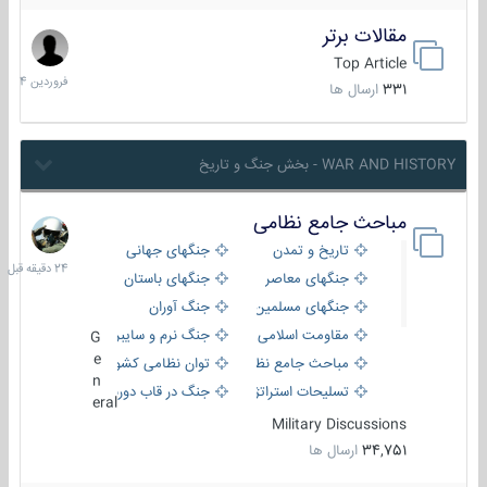
مقالات برتر
29
فروردین
Top Article
1404
331
ارسال ها
WAR AND HISTORY - بخش جنگ و تاریخ
مباحث جامع نظامی
24
دقیقه
تاریخ و تمدن
جنگهای جهانی
قبل
جنگهای معاصر
جنگهای باستان
جنگهای مسلمین
جنگ آوران
مقاومت اسلامی
جنگ نرم و سایبری
G
e
مباحث جامع نظامی
توان نظامی کشورها
n
تسلیحات استراتژیک
جنگ در قاب دوربین
eral
Military Discussions
34,751
ارسال ها