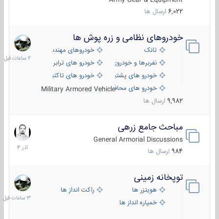
6,022
ارسال ها
خودروهای نظامی و زره پوش ها
2
ساعات
تانک
خودروهای مهندسی
قبل
نفربرها و خودروی های رزمی پیاده نظام
خودرو های ترابری نظامی
خودرو های پشتیبانی آتش ، شناسایی و ضد تانک
خودرو های تاکتیکی نظامی
خودرو های محافظت شده
Military Armored Vehicle
9,982
ارسال ها
مباحث جامع زرهی
7
آذر
General Armorial Discussions
1404
984
ارسال ها
توپخانه زمینی
3
ساعات
هویتزر ها
راکت انداز ها
قبل
خمپاره انداز ها