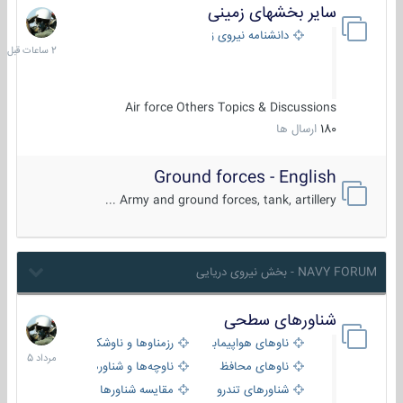
سایر بخشهای زمینی
2
ساعات
دانشنامه نیروی زمینی
قبل
Air force Others Topics & Discussions
180
ارسال ها
Ground forces - English
Army and ground forces, tank, artillery ...
NAVY FORUM - بخش نیروی دریایی
شناورهای سطحی
2
مرداد
ناوهای هواپیمابر و بالگرد بر
رزمناوها و ناوشکن‌ها
1405
ناوهای محافظ
ناوچه‌ها و شناورهای گشتی
شناورهای تندرو
مقایسه شناورها