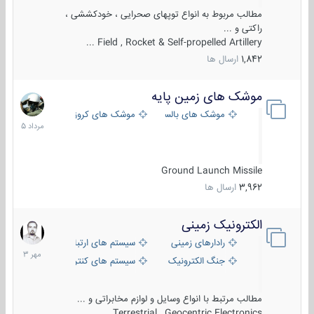
مطالب مربوط به انواع توپهای صحرایی ، خودکششی ،
راکتی و ...
Field , Rocket & Self-propelled Artillery ...
1,842
ارسال ها
موشک های زمین پایه
2
مرداد
موشک های بالستیک
موشک های کروز
1405
Ground Launch Missile
3,962
ارسال ها
الکترونیک زمینی
1
مهر
رادارهای زمینی
سیستم های ارتباطی و جمع آوری اطلاع
1403
جنگ الکترونیک
سیستم های کنترل آتش و تجهیزات الکتر
مطالب مرتبط با انواع وسایل و لوازم مخابراتی و ...
Terrestrial , Geocentric Electronics