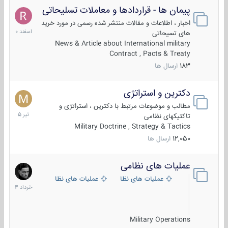
پیمان ها - قراردادها و معاملات تسلیحاتی
7
اسفند
اخبار ، اطلاعات و مقالات منتشر شده رسمی در مورد خرید
1400
های تسیحاتی
News & Article about International military
Contract , Pacts & Treaty
183
ارسال ها
دکترین و استراتژی
27
تیر
مطالب و موضوعات مرتبط با دکترین ، استراتژی و
1405
تاکتیکهای نظامی
Military Doctrine , Strategy & Tactics
12,050
ارسال ها
عملیات های نظامی
5
خرداد
عملیات های نظامی ایران
عملیات های نظامی خارجی
1404
Military Operations