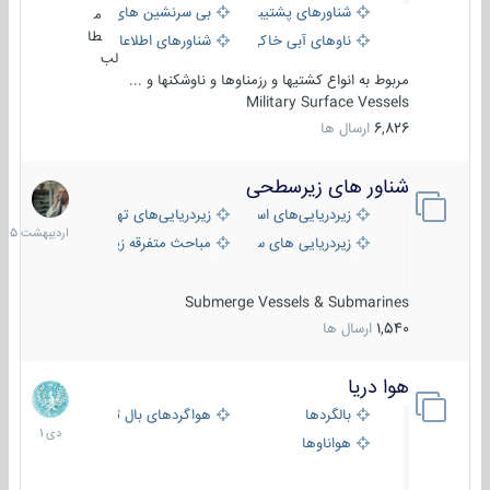
شناورهای پشتیبانی
بی سرنشین های دریایی
م
طا
ناوهای آبی خاکی و نیروبر
شناورهای اطلاعاتی و جاسوسی
لب
مربوط به انواع کشتیها و رزمناوها و ناوشکنها و ...
Military Surface Vessels
6,826
ارسال ها
شناور های زیرسطحی
31
اردیبهش
زیردریایی‌های استراتژیک
زیردریایی‌های تهاجمی
1405
زیردریایی های سبک
مباحث متفرقه زیرسطحی
Submerge Vessels & Submarines
1,540
ارسال ها
هوا دریا
12
دی
بالگردها
هواگردهای بال ثابت
1401
هواناوها