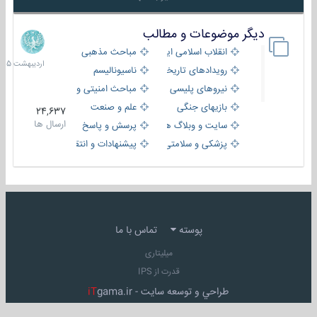
دیگر موضوعات و مطالب
8
اردیبهش
انقلاب اسلامی ایران
مباحث مذهبی
1405
رویدادهای تاریخی و مذهبی
ناسیونالیسم
نیروهای پلیسی
مباحث امنیتی و اطلاعاتی
بازیهای جنگی
علم و صنعت
24,637
ارسال ها
سایت و وبلاگ ها
پرسش و پاسخ
پزشکی و سلامتی
پیشنهادات و انتقادات
پوسته
تماس با ما
میلیتاری
قدرت از IPS
طراحي و توسعه سايت -
gama.ir
iT