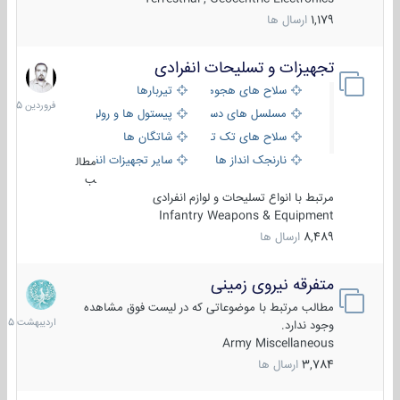
1,179
ارسال ها
تجهیزات و تسلیحات انفرادی
17
فروردین
سلاح های هجومی
تیربارها
1405
مسلسل های دستی
پیستول ها و رولورها
سلاح های تک تیر اندازی
شاتگان ها
نارنجک انداز ها
سایر تجهیزات انفرادی
مطال
ب
مرتبط با انواع تسلیحات و لوازم انفرادی
Infantry Weapons & Equipment
8,489
ارسال ها
متفرقه نیروی زمینی
27
اردیبهش
مطالب مرتبط با موضوعاتی که در لیست فوق مشاهده
1405
وجود ندارد.
Army Miscellaneous
3,784
ارسال ها