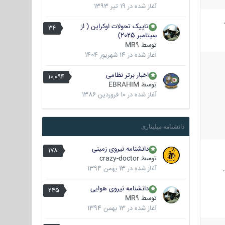
آغاز شده در
19 تیر 1393
تاپیک تحولات اوکراین ( از
34
سپتامبر 2025)
توسط
MR9
آغاز شده در
14 شهریور 1404
اخبار برتر نظامی
10,094
توسط
EBRAHIM
آغاز شده در
10 فروردین 1386
دانشنامه میلیتاری
دانشنامه نیروی زمینی
178
توسط
crazy-doctor
آغاز شده در
13 بهمن 1394
دانشنامه نیروی هوایی
245
توسط
MR9
آغاز شده در
13 بهمن 1394