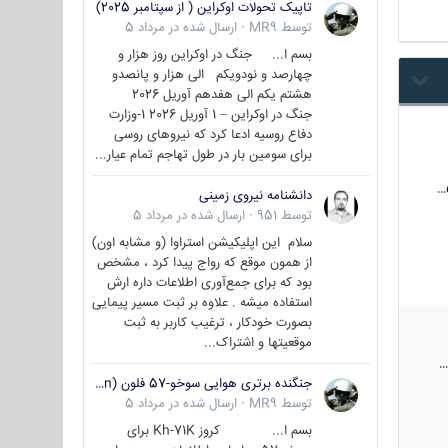
تاپیک تحولات اوکراین ( از سپتامبر 2025)
توسط
MR9
·
ارسال شده در
مرداد 5
بسم ا... جنگ در اوکراین روز هزار و
چهارصد و نودویکم الی هزار و پانصدو
هشتم یکم الی هفدهم آوریل 2026
جنگ در اوکراین – 1 آوریل 2026 1-وزارت
دفاع روسیه ادعا کرد که نیروهای روسی
برای سومین بار در طول تهاجم تمام عیار...
دانشنامه نیروی زمینی
توسط
951
·
ارسال شده در
مرداد 5
سلام این اپلیکیشن استراوا (و مشابه اون)
از همون موقع که رواج پیدا کرد ، مشخص
بود که برای جمع‌آوری اطلاعات داره ارش
استفاده میشه . علاوه بر ثبت مسیر پیمایی
بصورت خودکار ، ترغیب کاربر به ثبت
موقعیتها و اشتراک‌...
جنگنده برتری هوایی سوخو-57 فلون (Su-57/Felon)
توسط
MR9
·
ارسال شده در
مرداد 5
بسم ا... کروز Kh-71K برای