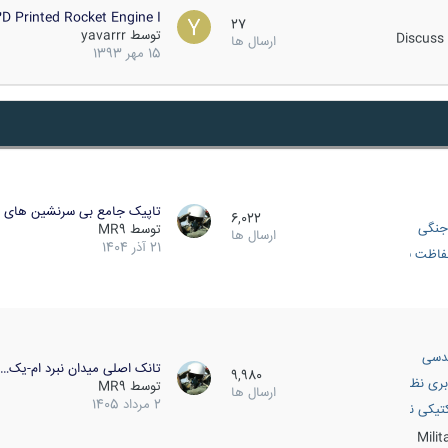
D Printed Rocket Engine I…
27
توسط
yavarrr
Discuss 
ارسال ها
15 مهر 1393
تاپیک جامع بی سرنشین های ز
6,022
جنگی
توسط
MR9
ارسال ها
21 آذر 1404
اظت فعال
دسی
تانک اصلی میدان نبرد ام-یک…
9,980
بری نظامی
توسط
MR9
ارسال ها
2 مرداد 1405
انک
تیکی نظامی
Mili