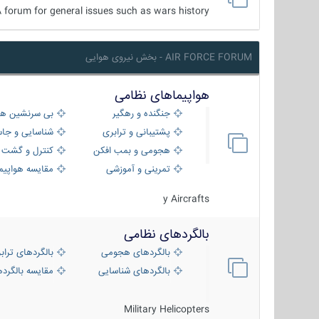
 forum for general issues such as wars history ...
AIR FORCE FORUM - بخش نیروی هوایی
هواپیماهای نظامی
جنگنده و رهگیر
بی سرنشین ها
پشتیبانی و ترابری
شناسایی و جا
هجومی و بمب افکن
کنترل و گشت د
تمرینی و آموزشی
مقایسه هواپیم
y Aircrafts
بالگردهای نظامی
بالگردهای هجومی
بالگردهای تراب
بالگردهای شناسایی
مقایسه بالگرده
Military Helicopters