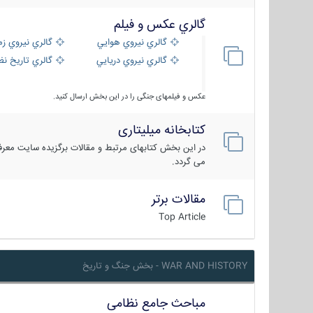
گالري عكس و فيلم
گالري نيروي هوايي
گالري نيروي زم
گالري نيروي دريايي
گالري تاریخ ن
عکس و فیلمهای جنگی را در این بخش ارسال کنید.
کتابخانه میلیتاری
در این بخش کتابهای مرتبط و مقالات برگزیده سایت معرفی
می گردد.
مقالات برتر
Top Article
WAR AND HISTORY - بخش جنگ و تاریخ
مباحث جامع نظامی