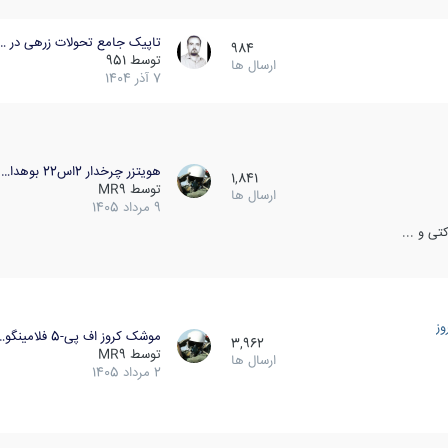
تاپیک جامع تحولات زرهی در …
984
توسط
951
ارسال ها
7 آذر 1404
هویتزر چرخدار 2اس22 بوهدا…
1,841
توسط
MR9
ارسال ها
9 مرداد 1405
ی و ...
ز
موشک کروز اف پی-5 فلامینگو…
3,962
توسط
MR9
ارسال ها
2 مرداد 1405