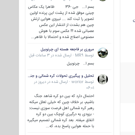
بسم ا... جی -36 ظاهرا یک عکاس
چینی موفق شده از پشت این پرنده اولین
تصویر را ثبت کند ... نیروی هوایی ارتش
ن
چین هم بشدت از انتشار این عکس
عصبانی شده !!! عکس سوم با هوش
مصنوعی اصلاح شده و احتمالا با ظاهر...
مروری بر فاجعه هسته ای چرنوبیل
توسط
MR9
·
ارسال شده در
3 ساعات قبل
بسم ا.. چرنوبیل
تحلیل و پیگیری تحولات کره شمالی و جنوبی
توسط
worior
·
ارسال شده در
دیروز در
06:01
احتمال دارد که بین دو کره شاهد جنگ
باشیم، بر خلاف چین که خیلی تعلل میکنه
رهبر کره شمالی اهل فرصت سوزی نیست:
- بزودی یه درگیری کوچک بین دو کره
اتفاق میفته. بعد کره شمالی تصمیم میگیره
با حمله هوایی پاسخ بده، که...