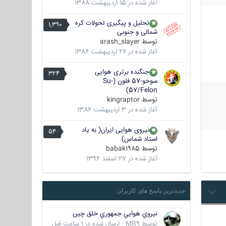
آغاز شده در
15 اردیبهشت 1388
تحلیل و پیگیری تحولات کره
1,390
شمالی و جنوبی
توسط
arash_slayer
آغاز شده در
26 اردیبهشت 1386
جنگنده برتری هوایی
324
سوخو-57 فلون (Su-
57/Felon)
توسط
kingraptor
آغاز شده در
3 اردیبهشت 1386
نیروی هوایی ایران( به یاد
54
استاد شماس)
توسط
babak1985
آغاز شده در
27 اسفند 1392
جدیدترین پاسخ های کاربران
نيروي هوايي جمهوري خلق چين
توسط
MR9
·
ارسال شده در
1 ساعت قبل