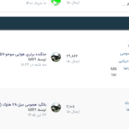
ارسال ها
10 خرداد 1400
A
سوسی
جنگنده برتری هوایی سوخو-57…
29,866
توسط
MR9
ریایی
ارسال ها
سه شنبه در 18:26
اها
Mili
tar
ری
بالگرد هجومی میل-28 هاوک (…
2,108
ا
توسط
MR9
ارسال ها
22 تیر 1405