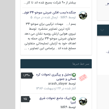
بیشتر از 90 شرکت بسیج شده اند تا کار...
3
جنگنده/بمب افکن ضربتی سوخو-34 فولبک ( Sukhoi Su-34/Fullback)
توسط
MR9
·
ارسال شده در
مرداد 5
بسم ا... مهمات ترکیبی برای سوخو-34
تازه ترین تصاویر منتشره توسط
نیروی هوایی ارتش روسیه نشان می دهد
جتهای ضربتی سوخو-34 برای حمله به
اهداف خود به آرایش تسلیحاتی متفاوتی
مسلح شده اند . براساس این تصاویر ، ...
…
سر خط خبرها
تحلیل و پیگیری تحولات کره
1,390
شمالی و جنوبی
توسط
arash_slayer
آغاز شده در
26 اردیبهشت 1386
تاپیک جامع تحولات شرق
75
آسیا
توسط
MR9