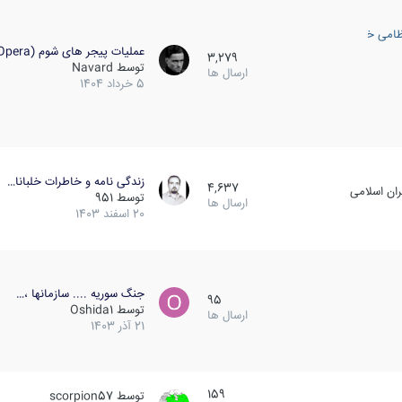
ظامی خارجی
عملیات پیجر های شوم (Opera…
3,279
توسط
Navard
ارسال ها
5 خرداد 1404
زندگی نامه و خاطرات خلبانا…
4,637
ان اسلامی
توسط
951
ارسال ها
20 اسفند 1403
جنگ سوریه .... سازمانها ،…
95
توسط
Oshida1
ارسال ها
21 آذر 1403
159
توسط
scorpion57