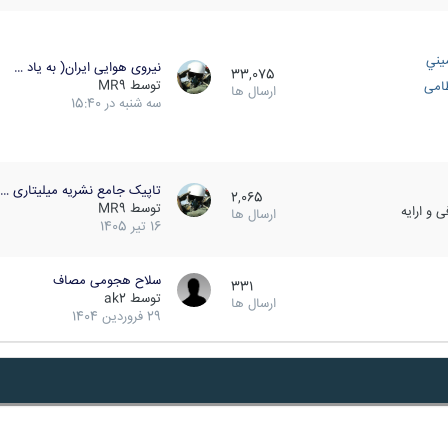
يني
نیروی هوایی ایران( به یاد …
33,075
توسط
MR9
ظامی
ارسال ها
سه شنبه در 15:40
تاپیک جامع نشریه میلیتاری …
2,065
توسط
MR9
 و ارایه
ارسال ها
16 تیر 1405
سلاح هجومی مصاف
331
توسط
ak2
ارسال ها
29 فروردین 1404