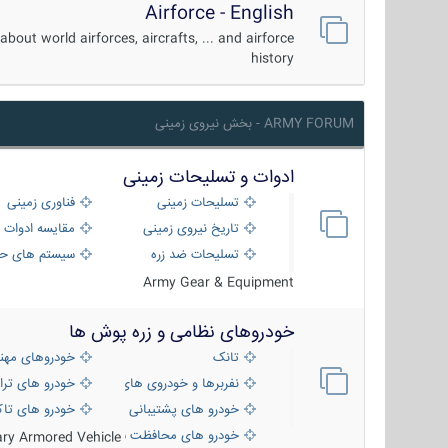
Airforce - English
about world airforces, aircrafts, ... and airforce
history
ARMY FORUM - بخش نیروی زمینی
ادوات و تسلیحات زمینی
تسلیحات زمینی
فناوری زمینی
تاریخ نیروی زمینی
مقایسه ادوات 
تسلیحات ضد زره
سیستم های حف
Army Gear & Equipment
خودروهای نظامی و زره پوش ها
تانک
خودروهای مهن
نفربرها و خودروی های رزمی پیاده نظام
خودرو های ترا
خودرو های پشتیبانی آتش ، شناسایی و ضد ت
خودرو های تاک
خودرو های محافظت شده
tary Armored Vehicle