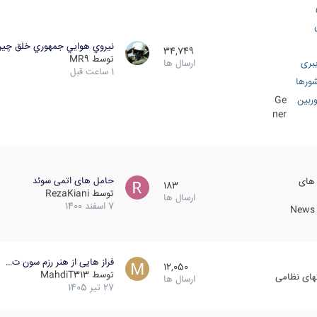
نيروي هوايي جمهوري خلق چي
34,749
توسط
MR9
بری
ارسال ها
1 ساعت قبل
ورها
ربین
Ge
ner
حامل های اتمی سوئد
 های
183
توسط
RezaKiani
ارسال ها
7 اسفند 1400
News &
فراز هایی از هنر رزم سون ت…
12,050
توسط
MahdiT313
کهای نظامی
ارسال ها
27 تیر 1405