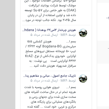
سوخو-57 براساس اطلاعات موجود ، این
موشک توسط شرکت یونایتد ایرکرافت
(OAK) به طور خاص برای Su-57 توسعه
داده شد و اولین استفاده از آن در پایان
…
سال 2025 بود. نکته جالب توجه در مورد...
هویتزر چرخدار 2اس22 بوهدانا ( wheeled howitzer 2S22 Bohdana )
توسط
MR9
·
ارسال شده در
مرداد 5
بسم ا... هویتزر کششی ۱۵۵
میلی‌متری Bogdana-BG گونه 2P22 /
تیپ ۵۰ توپخانه مستقل نیروهای مسلح
اوکراین خودروی یدک‌کش از نوع KrAZ-
6322 اوکراینی است پی نوشت : به
سرافزار ضدپهپاد هویتزر دقت کنید ...
تاپیک جامع اصول ، مبانی و مفاهیم پدافند غیر عامل
توسط
MR9
·
ارسال شده در
مرداد 5
بسم ا... نیروی هوایی روسیه با شدت
هرچه تمام تر در حال ساخت آشیانه های
سخت سازی شده برای جتهای رزمی و
بالگردهای عملیاتی برای پایگاه های
مرکزی و غربی خود است ... گفته شده