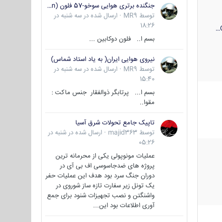
جنگنده برتری هوایی سوخو-57 فلون (Su-57/Felon)
توسط
MR9
·
ارسال شده در
سه شنبه در
18:26
بسم ا.. فلون دوکابین ...
نیروی هوایی ایران( به یاد استاد شماس)
توسط
MR9
·
ارسال شده در
سه شنبه در
15:40
بسم ا... پرتابگر ذوالفقار جنس ماکت :
مقوا..
تاپیک جامع تحولات شرق آسیا
توسط
majid363
·
ارسال شده در
شنبه در
05:26
عملیات مونوپولی یکی از محرمانه ترین
پروژه های ضدجاسوسی اف بی آی در
دوران جنگ سرد بود هدف این عملیات حفر
یک تونل زیر سفارت تازه ساز شوروی در
واشنگتن و نصب تجهیزات شنود برای جمع
آوری اطلاعات بود این...