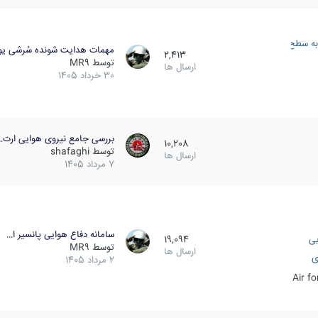
به سطح
مهمات هدایت شونده سُرشی یو
2,413
توسط
MR9
ارسال ها
30 خرداد 1405
بررسی جامع نیروی هوایی ارت…
10,208
توسط
shafaghi
ارسال ها
7 مرداد 1405
سامانه دفاع هوایی پانسیر ا…
یی
19,094
توسط
MR9
ارسال ها
ی
2 مرداد 1405
Air f