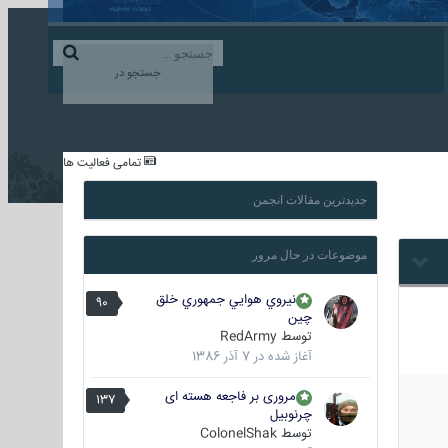
ورود به حساب کاربری
ایجاد حساب کاربری
جستجو در
...
تمامی فعالیت ها
جدیدترین مقالات انجمن
موضوعات در حال مرور
نيروي هوايي جمهوري خلق
90
چين
توسط
RedArmy
آغاز شده در
7 آذر 1386
مروری بر فاجعه هسته ای
137
چرنوبیل
توسط
ColonelShak