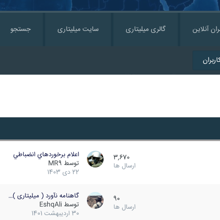
ران آنلاین
گالری میلیتاری
سایت میلیتاری
جستجو
ربران
اعلام برخوردهاي انضباطي
3,670
توسط
MR9
ارسال ها
22 دی 1403
گاهنامه نآورد ( میلیتاری )…
90
توسط
EshqAli
ارسال ها
30 اردیبهشت 1401