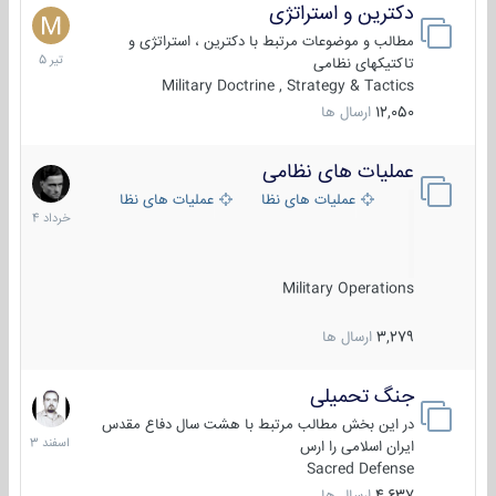
دکترین و استراتژی
27
تیر
مطالب و موضوعات مرتبط با دکترین ، استراتژی و
1405
تاکتیکهای نظامی
Military Doctrine , Strategy & Tactics
12,050
ارسال ها
عملیات های نظامی
5
خرداد
عملیات های نظامی ایران
عملیات های نظامی خارجی
1404
Military Operations
3,279
ارسال ها
جنگ تحمیلی
20
اسفند
در این بخش مطالب مرتبط با هشت سال دفاع مقدس
1403
ایران اسلامی را ارس
Sacred Defense