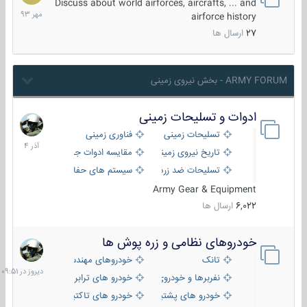
مهر
Discuss about world airforces, aircrafts, ... and
1393
airforce history
27
ارسال ها
ARMY FORUM - بخش نیروی زمینی
ادوات و تسلیحات زمینی
21
آذر
تسلیحات زمینی
فناوری زمینی
1404
تاریخ نیروی زمینی
مقایسه ادوات جنگی
تسلیحات ضد زره
سیستم های حفاظت فعال
Army Gear & Equipment
6,022
ارسال ها
خودروهای نظامی و زره پوش ها
دیروز
در
تانک
خودروهای مهندسی
09:51
نفربرها و خودروی های رزمی پیاده نظام
خودرو های ترابری نظامی
خودرو های پشتیبانی آتش ، شناسایی و ضد تانک
خودرو های تاکتیکی نظامی