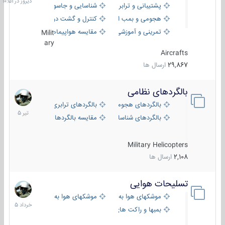
پشتیبانی و ترابری
شناسایی و جاسوسی
هجومی و بمب افکن
کنترل و گشت دریایی
تمرینی و آموزشی
مقایسه هواپیماها
Milit
ary
Aircrafts
29,867
ارسال ها
بالگردهای نظامی
22
تیر
بالگردهای هجومی
بالگردهای ترابری
1405
بالگردهای شناسایی
مقایسه بالگردها
Military Helicopters
2,108
ارسال ها
تسلیحات هوایی
30
خرداد
موشکهای هوا به هوا
موشکهای هوا به سطح
1405
بمبها و راکت های هوایی