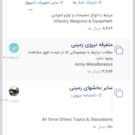
نارنجک انداز ها
سایر تجهیزات انفرادی
مطال
ب
مرتبط با انواع تسلیحات و لوازم انفرادی
Infantry Weapons & Equipment
8,489
ارسال ها
متفرقه نیروی زمینی
27
اردیبهش
مطالب مرتبط با موضوعاتی که در لیست فوق مشاهده
1405
وجود ندارد.
Army Miscellaneous
3,784
ارسال ها
سایر بخشهای زمینی
دیروز
در
دانشنامه نیروی زمینی
09:22
Air force Others Topics & Discussions
180
ارسال ها