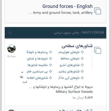
Ground forces - English
Army and ground forces, tank, artillery ...
NAVY FORUM - بخش نیروی دریایی
شناورهای سطحی
2
مرداد
ناوهای هواپیمابر و بالگرد بر
رزمناوها و ناوشکن‌ها
1405
ناوهای محافظ
ناوچه‌ها و شناورهای گشتی
شناورهای تندرو
مقایسه شناورها
شناورهای پشتیبانی
بی سرنشین های دریایی
م
طا
ناوهای آبی خاکی و نیروبر
شناورهای اطلاعاتی و جاسوسی
لب
مربوط به انواع کشتیها و رزمناوها و ناوشکنها و ...
Military Surface Vessels
6,826
ارسال ها