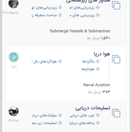
شناور های زیرسطحی
31
اردیبهش
زیردریایی‌های استراتژیک
زیردریایی‌های تهاجمی
1405
زیردریایی های سبک
مباحث متفرقه زیرسطحی
Submerge Vessels & Submarines
1,540
ارسال ها
هوا دریا
12
دی
بالگردها
هواگردهای بال ثابت
1401
هواناوها
Naval Aviation
373
ارسال ها
تسلیحات دریایی
2
مرداد
توپ های دریایی
موشک‌های دریایی
1405
پدافندهای دریاپایه
تسلیحات زیر سطحی