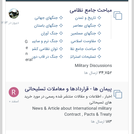
مباحث جامع نظامی
دیروز
در
تاریخ و تمدن
جنگهای جهانی
12:13
جنگهای معاصر
جنگهای باستان
جنگهای مسلمین
جنگ آوران
مقاومت اسلامی
جنگ نرم و سایبری
G
e
مباحث جامع نظامی
توان نظامی کشورها
n
تسلیحات استراتژیک
جنگ در قاب دوربین
eral
Military Discussions
34,752
ارسال ها
پیمان ها - قراردادها و معاملات تسلیحاتی
7
اسفند
اخبار ، اطلاعات و مقالات منتشر شده رسمی در مورد خرید
1400
های تسیحاتی
News & Article about International military
Contract , Pacts & Treaty
183
ارسال ها