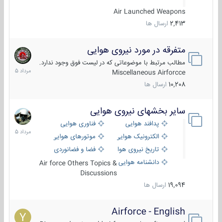
Air Launched Weapons
2,413
ارسال ها
متفرقه در مورد نیروی هوایی
7
مرداد
مطالب مرتبط با موضوعاتی که در لیست فوق وجود ندارد.
1405
Miscellaneous Airforcce
10,208
ارسال ها
سایر بخشهای نیروی هوایی
2
مرداد
پدافند هوایی
فناوری هوایی
1405
الکترونیک هوایی
موتورهای هوایی
تاریخ نیروی هوایی
فضا و فضانوردی
دانشنامه هوایی
Air force Others Topics &
Discussions
19,094
ارسال ها
Airforce - English
15