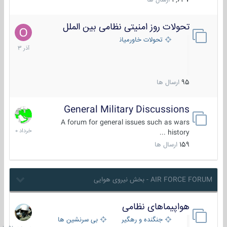
4,637
ارسال ها
تحولات روز امنیتی نظامی بین الملل
21
آذر
تحولات خاورمیانه
1403
95
ارسال ها
General Military Discussions
10
خرداد
A forum for general issues such as wars
1400
history ...
159
ارسال ها
AIR FORCE FORUM - بخش نیروی هوایی
هواپیماهای نظامی
دیروز
در
جنگنده و رهگیر
بی سرنشین ها
10:51