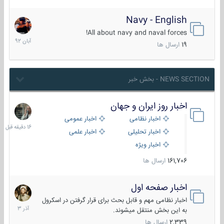
Navy - English
22
آبان
All about navy and naval forces!
1392
19
ارسال ها
NEWS SECTION - بخش خبر
اخبار روز ایران و جهان
16
دقیقه
اخبار نظامی
اخبار عمومی
قبل
اخبار تحلیلی
اخبار علمی
اخبار ویژه
161,706
ارسال ها
اخبار صفحه اول
7
آذر
اخبار نظامی مهم و قابل بحث برای قرار گرفتن در اسکرول
1403
به این بخش منتقل میشوند.
2,339
ارسال ها