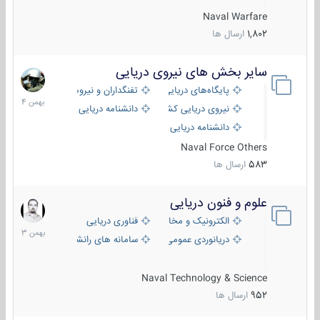
Naval Warfare
1,802
ارسال ها
سایر بخش های نیروی دریایی
22
بهمن
پایگاه‌های دریایی
تفنگداران و نیروهای ویژه‌ی دریایی
1404
نیروی دریایی کشورهای مختلف
دانشنامه دریایی
دانشنامه دریایی کپی
Naval Force Others
583
ارسال ها
علوم و فنون دریایی
6
بهمن
الکترونیک و مخابرات دریایی
فناوری دریایی
1403
دریانوردی عمومی
سامانه های رانشی دریایی
Naval Technology & Science
952
ارسال ها