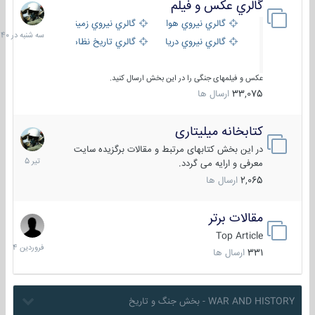
گالري عكس و فيلم
سه
شنبه
گالري نيروي هوايي
گالري نيروي زميني
در
گالري نيروي دريايي
گالري تاریخ نظامی
15:40
عکس و فیلمهای جنگی را در این بخش ارسال کنید.
33,075
ارسال ها
کتابخانه میلیتاری
16
تیر
در این بخش کتابهای مرتبط و مقالات برگزیده سایت
1405
معرفی و ارایه می گردد.
2,065
ارسال ها
مقالات برتر
29
فروردین
Top Article
1404
331
ارسال ها
WAR AND HISTORY - بخش جنگ و تاریخ