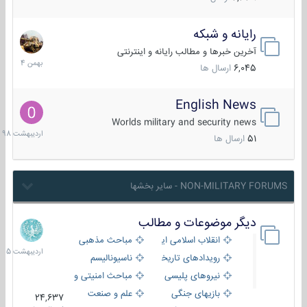
رایانه و شبکه
30
بهمن
آخرین خبرها و مطالب رایانه و اینترنتی
1404
6,045
ارسال ها
English News
10
اردیبهش
Worlds military and security news
1398
51
ارسال ها
NON-MILITARY FORUMS - سایر بخشها
دیگر موضوعات و مطالب
8
اردیبهش
انقلاب اسلامی ایران
مباحث مذهبی
1405
رویدادهای تاریخی و مذهبی
ناسیونالیسم
نیروهای پلیسی
مباحث امنیتی و اطلاعاتی
بازیهای جنگی
علم و صنعت
24,637