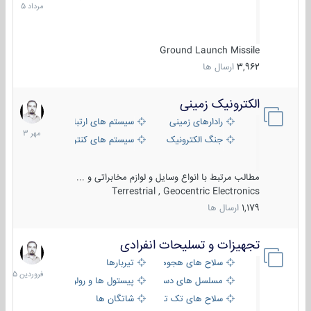
1405
Ground Launch Missile
3,962
ارسال ها
الکترونیک زمینی
1
مهر
رادارهای زمینی
سیستم های ارتباطی و جمع آوری اطلاع
1403
جنگ الکترونیک
سیستم های کنترل آتش و تجهیزات الکتر
مطالب مرتبط با انواع وسایل و لوازم مخابراتی و ...
Terrestrial , Geocentric Electronics
1,179
ارسال ها
تجهیزات و تسلیحات انفرادی
17
فروردین
سلاح های هجومی
تیربارها
1405
مسلسل های دستی
پیستول ها و رولورها
سلاح های تک تیر اندازی
شاتگان ها