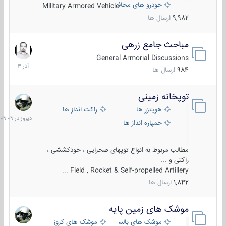
خودرو های محافظت شده
Military Armored Vehicle
9,982
ارسال ها
مباحث جامع زرهی
7
آذر
General Armorial Discussions
1404
984
ارسال ها
توپخانه زمینی
دیروز
در
هویتزر ها
راکت انداز ها
09:09
خمپاره انداز ها
مطالب مربوط به انواع توپهای صحرایی ، خودکششی ،
راکتی و ...
Field , Rocket & Self-propelled Artillery ...
1,842
ارسال ها
موشک های زمین پایه
2
مرداد
موشک های بالستیک
موشک های کروز