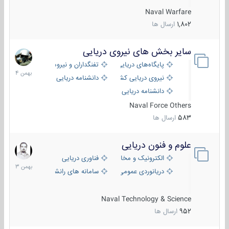
Naval Warfare
1,802
ارسال ها
سایر بخش های نیروی دریایی
22
بهمن
پایگاه‌های دریایی
تفنگداران و نیروهای ویژه‌ی دریایی
1404
نیروی دریایی کشورهای مختلف
دانشنامه دریایی
دانشنامه دریایی کپی
Naval Force Others
583
ارسال ها
علوم و فنون دریایی
6
بهمن
الکترونیک و مخابرات دریایی
فناوری دریایی
1403
دریانوردی عمومی
سامانه های رانشی دریایی
Naval Technology & Science
952
ارسال ها