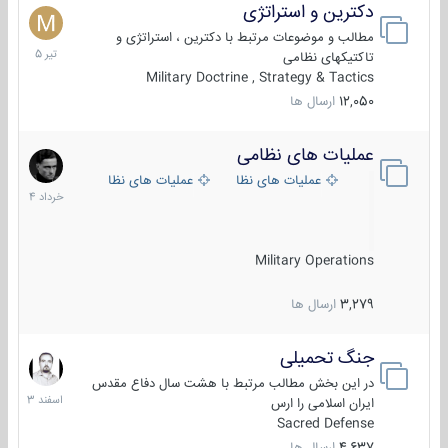
دکترین و استراتژی
27
تیر
مطالب و موضوعات مرتبط با دکترین ، استراتژی و
1405
تاکتیکهای نظامی
Military Doctrine , Strategy & Tactics
12,050
ارسال ها
عملیات های نظامی
5
خرداد
عملیات های نظامی ایران
عملیات های نظامی خارجی
1404
Military Operations
3,279
ارسال ها
جنگ تحمیلی
20
اسفند
در این بخش مطالب مرتبط با هشت سال دفاع مقدس
1403
ایران اسلامی را ارس
Sacred Defense