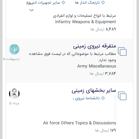
نارنجک انداز ها
سایر تجهیزات انفرادی
مطال
ب
مرتبط با انواع تسلیحات و لوازم انفرادی
Infantry Weapons & Equipment
8,489
ارسال ها
متفرقه نیروی زمینی
27
اردیبهش
مطالب مرتبط با موضوعاتی که در لیست فوق مشاهده
1405
وجود ندارد.
Army Miscellaneous
3,784
ارسال ها
سایر بخشهای زمینی
9
مرداد
دانشنامه نیروی زمینی
1405
Air force Others Topics & Discussions
179
ارسال ها