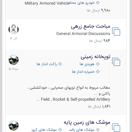
خودرو های محافظت شده
Military Armored Vehicle
9,980
ارسال ها
مباحث جامع زرهی
7
آذر
General Armorial Discussions
1404
984
ارسال ها
توپخانه زمینی
9
مرداد
هویتزر ها
راکت انداز ها
1405
خمپاره انداز ها
مطالب مربوط به انواع توپهای صحرایی ، خودکششی ،
راکتی و ...
Field , Rocket & Self-propelled Artillery ...
1,841
ارسال ها
موشک های زمین پایه
2
مرداد
موشک های بالستیک
موشک های کروز