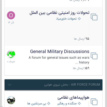
4,637
ارسال ها
تحولات روز امنیتی نظامی بین الملل
21
آذر
تحولات خاورمیانه
1403
95
ارسال ها
General Military Discussions
10
خرداد
A forum for general issues such as wars
1400
history ...
159
ارسال ها
AIR FORCE FORUM - بخش نیروی هوایی
هواپیماهای نظامی
سه
شنبه
جنگنده و رهگیر
بی سرنشین ها
در