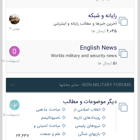
رایانه و شبکه
30
بهمن
آخرین خبرها و مطالب رایانه و اینترنتی
1404
6,045
ارسال ها
English News
10
اردیبهش
Worlds military and security news
1398
51
ارسال ها
NON-MILITARY FORUMS - سایر بخشها
دیگر موضوعات و مطالب
8
اردیبهش
انقلاب اسلامی ایران
مباحث مذهبی
1405
رویدادهای تاریخی و مذهبی
ناسیونالیسم
نیروهای پلیسی
مباحث امنیتی و اطلاعاتی
بازیهای جنگی
علم و صنعت
24,637