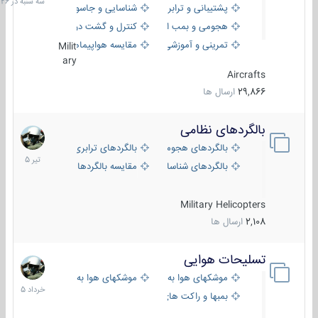
پشتیبانی و ترابری
شناسایی و جاسوسی
18:26
هجومی و بمب افکن
کنترل و گشت دریایی
تمرینی و آموزشی
مقایسه هواپیماها
Milit
ary
Aircrafts
29,866
ارسال ها
بالگردهای نظامی
22
تیر
بالگردهای هجومی
بالگردهای ترابری
1405
بالگردهای شناسایی
مقایسه بالگردها
Military Helicopters
2,108
ارسال ها
تسلیحات هوایی
30
خرداد
موشکهای هوا به هوا
موشکهای هوا به سطح
1405
بمبها و راکت های هوایی