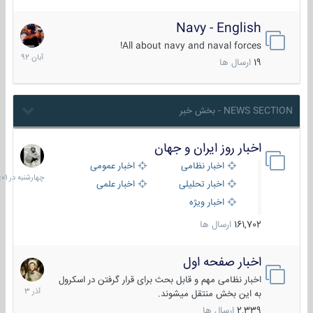
Navy - English
22
آبان
All about navy and naval forces!
1392
19
ارسال ها
NEWS SECTION - بخش خبر
اخبار روز ایران و جهان
چهارشنبه
در
اخبار نظامی
اخبار عمومی
06:01
اخبار تحلیلی
اخبار علمی
اخبار ویژه
161,702
ارسال ها
اخبار صفحه اول
7
آذر
اخبار نظامی مهم و قابل بحث برای قرار گرفتن در اسکرول
1403
به این بخش منتقل میشوند.
2,339
ارسال ها