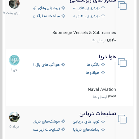
شناور های زیرسطحی
31
اردیبهش
زیردریایی‌های استراتژیک
زیردریایی‌های تهاجمی
1405
زیردریایی های سبک
مباحث متفرقه زیرسطحی
Submerge Vessels & Submarines
1,540
ارسال ها
هوا دریا
12
دی
بالگردها
هواگردهای بال ثابت
1401
هواناوها
Naval Aviation
373
ارسال ها
تسلیحات دریایی
2
مرداد
توپ های دریایی
موشک‌های دریایی
1405
پدافندهای دریاپایه
تسلیحات زیر سطحی