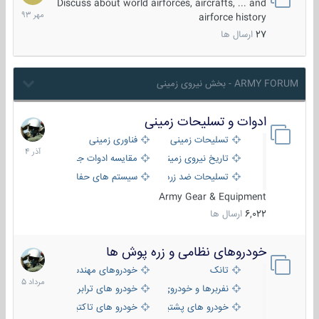
مهر
Discuss about world airforces, aircrafts, ... and
1393
airforce history
27
ارسال ها
ARMY FORUM - بخش نیروی زمینی
ادوات و تسلیحات زمینی
21
آذر
تسلیحات زمینی
فناوری زمینی
1404
تاریخ نیروی زمینی
مقایسه ادوات جنگی
تسلیحات ضد زره
سیستم های حفاظت فعال
Army Gear & Equipment
6,022
ارسال ها
خودروهای نظامی و زره پوش ها
2
مرداد
تانک
خودروهای مهندسی
1405
نفربرها و خودروی های رزمی پیاده نظام
خودرو های ترابری نظامی
خودرو های پشتیبانی آتش ، شناسایی و ضد تانک
خودرو های تاکتیکی نظامی