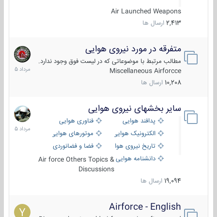
Air Launched Weapons
2,413
ارسال ها
متفرقه در مورد نیروی هوایی
7
مرداد
مطالب مرتبط با موضوعاتی که در لیست فوق وجود ندارد.
1405
Miscellaneous Airforcce
10,208
ارسال ها
سایر بخشهای نیروی هوایی
2
مرداد
پدافند هوایی
فناوری هوایی
1405
الکترونیک هوایی
موتورهای هوایی
تاریخ نیروی هوایی
فضا و فضانوردی
دانشنامه هوایی
Air force Others Topics &
Discussions
19,094
ارسال ها
Airforce - English
15