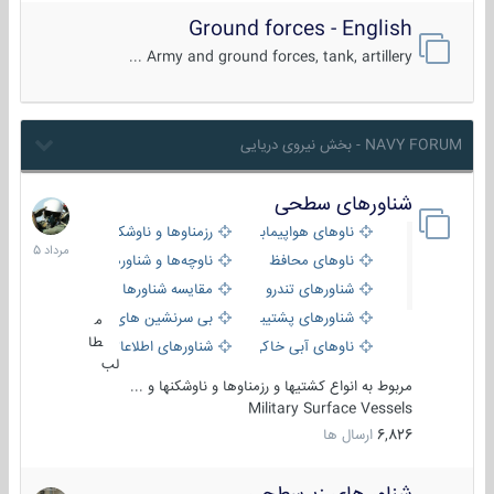
Ground forces - English
Army and ground forces, tank, artillery ...
NAVY FORUM - بخش نیروی دریایی
شناورهای سطحی
2
مرداد
ناوهای هواپیمابر و بالگرد بر
رزمناوها و ناوشکن‌ها
1405
ناوهای محافظ
ناوچه‌ها و شناورهای گشتی
شناورهای تندرو
مقایسه شناورها
شناورهای پشتیبانی
بی سرنشین های دریایی
م
طا
ناوهای آبی خاکی و نیروبر
شناورهای اطلاعاتی و جاسوسی
لب
مربوط به انواع کشتیها و رزمناوها و ناوشکنها و ...
Military Surface Vessels
6,826
ارسال ها