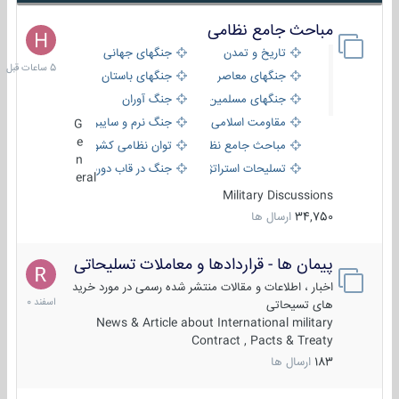
مباحث جامع نظامی
5
ساعات
تاریخ و تمدن
جنگهای جهانی
قبل
جنگهای معاصر
جنگهای باستان
جنگهای مسلمین
جنگ آوران
مقاومت اسلامی
جنگ نرم و سایبری
G
e
مباحث جامع نظامی
توان نظامی کشورها
n
تسلیحات استراتژیک
جنگ در قاب دوربین
eral
Military Discussions
34,750
ارسال ها
پیمان ها - قراردادها و معاملات تسلیحاتی
7
اسفند
اخبار ، اطلاعات و مقالات منتشر شده رسمی در مورد خرید
1400
های تسیحاتی
News & Article about International military
Contract , Pacts & Treaty
183
ارسال ها