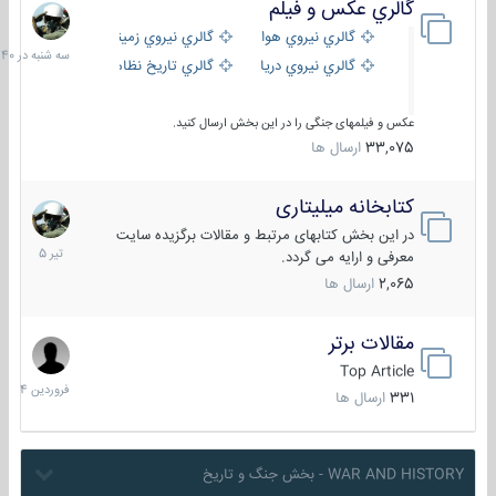
گالري عكس و فيلم
سه
شنبه
گالري نيروي هوايي
گالري نيروي زميني
در
گالري نيروي دريايي
گالري تاریخ نظامی
15:40
عکس و فیلمهای جنگی را در این بخش ارسال کنید.
33,075
ارسال ها
کتابخانه میلیتاری
16
تیر
در این بخش کتابهای مرتبط و مقالات برگزیده سایت
1405
معرفی و ارایه می گردد.
2,065
ارسال ها
مقالات برتر
29
فروردین
Top Article
1404
331
ارسال ها
WAR AND HISTORY - بخش جنگ و تاریخ