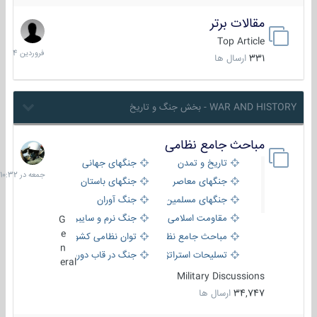
مقالات برتر
29
فروردین
Top Article
1404
331
ارسال ها
WAR AND HISTORY - بخش جنگ و تاریخ
مباحث جامع نظامی
جمعه
در
تاریخ و تمدن
جنگهای جهانی
10:32
جنگهای معاصر
جنگهای باستان
جنگهای مسلمین
جنگ آوران
مقاومت اسلامی
جنگ نرم و سایبری
G
e
مباحث جامع نظامی
توان نظامی کشورها
n
تسلیحات استراتژیک
جنگ در قاب دوربین
eral
Military Discussions
34,747
ارسال ها