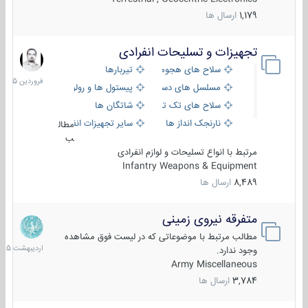
1,179
ارسال ها
تجهیزات و تسلیحات انفرادی
17
فروردین
سلاح های هجومی
تیربارها
1405
مسلسل های دستی
پیستول ها و رولورها
سلاح های تک تیر اندازی
شاتگان ها
نارنجک انداز ها
سایر تجهیزات انفرادی
مطال
ب
مرتبط با انواع تسلیحات و لوازم انفرادی
Infantry Weapons & Equipment
8,489
ارسال ها
متفرقه نیروی زمینی
27
اردیبهش
مطالب مرتبط با موضوعاتی که در لیست فوق مشاهده
1405
وجود ندارد.
Army Miscellaneous
3,784
ارسال ها