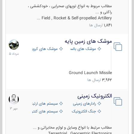
مطالب مربوط به انواع توپهای صحرایی ، خودکششی ،
راکتی و ...
Field , Rocket & Self-propelled Artillery ...
1,841
ارسال ها
موشک های زمین پایه
2
مرداد
موشک های بالستیک
موشک های کروز
1405
Ground Launch Missile
3,962
ارسال ها
الکترونیک زمینی
1
مهر
رادارهای زمینی
سیستم های ارتباطی و جمع آوری اطلاع
1403
جنگ الکترونیک
سیستم های کنترل آتش و تجهیزات الکتر
مطالب مرتبط با انواع وسایل و لوازم مخابراتی و ...
Terrestrial , Geocentric Electronics