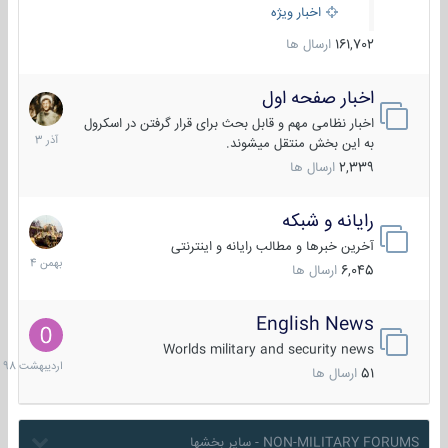
اخبار ویژه
161,702
ارسال ها
اخبار صفحه اول
7
آذر
اخبار نظامی مهم و قابل بحث برای قرار گرفتن در اسکرول
1403
به این بخش منتقل میشوند.
2,339
ارسال ها
رایانه و شبکه
30
بهمن
آخرین خبرها و مطالب رایانه و اینترنتی
1404
6,045
ارسال ها
English News
10
اردیبهش
Worlds military and security news
1398
51
ارسال ها
NON-MILITARY FORUMS - سایر بخشها