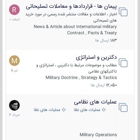
پیمان ها - قراردادها و معاملات تسلیحاتی
7
اسفند
اخبار ، اطلاعات و مقالات منتشر شده رسمی در مورد خرید
1400
های تسیحاتی
News & Article about International military
Contract , Pacts & Treaty
183
ارسال ها
دکترین و استراتژی
27
تیر
مطالب و موضوعات مرتبط با دکترین ، استراتژی و
1405
تاکتیکهای نظامی
Military Doctrine , Strategy & Tactics
12,050
ارسال ها
عملیات های نظامی
5
خرداد
عملیات های نظامی ایران
عملیات های نظامی خارجی
1404
Military Operations