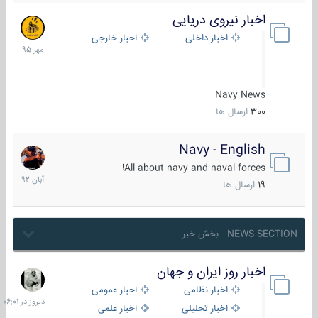
اخبار نیروی دریایی
27
مهر
اخبار داخلی
اخبار خارجی
1395
Navy News
300
ارسال ها
Navy - English
22
آبان
All about navy and naval forces!
1392
19
ارسال ها
NEWS SECTION - بخش خبر
اخبار روز ایران و جهان
دیروز
در
اخبار نظامی
اخبار عمومی
06:01
اخبار تحلیلی
اخبار علمی