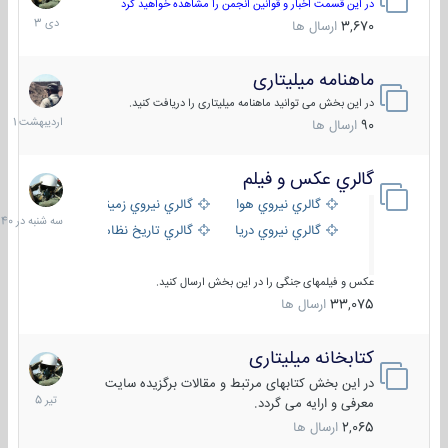
دی
در این قسمت اخبار و قوانین انجمن را مشاهده خواهید کرد
1403
3,670
ارسال ها
ماهنامه میلیتاری
30
اردیبهش
در این بخش می توانید ماهنامه میلیتاری را دریافت کنید.
1401
90
ارسال ها
گالري عكس و فيلم
سه
شنبه
گالري نيروي هوايي
گالري نيروي زميني
در
گالري نيروي دريايي
گالري تاریخ نظامی
15:40
عکس و فیلمهای جنگی را در این بخش ارسال کنید.
33,075
ارسال ها
کتابخانه میلیتاری
16
تیر
در این بخش کتابهای مرتبط و مقالات برگزیده سایت
1405
معرفی و ارایه می گردد.
2,065
ارسال ها