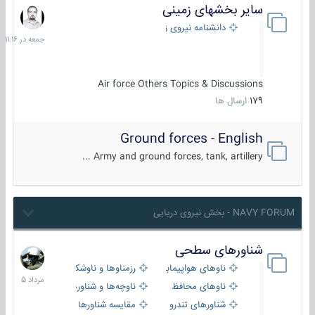
سایر بخشهای زمینی
جمعه
در
دانشنامه نیروی زمینی
11:16
Air force Others Topics & Discussions
179
ارسال ها
Ground forces - English
Army and ground forces, tank, artillery ...
NAVY FORUM - بخش نیروی دریایی
شناورهای سطحی
2
مرداد
ناوهای هواپیمابر و بالگرد بر
رزمناوها و ناوشکن‌ها
1405
ناوهای محافظ
ناوچه‌ها و شناورهای گشتی
شناورهای تندرو
مقایسه شناورها