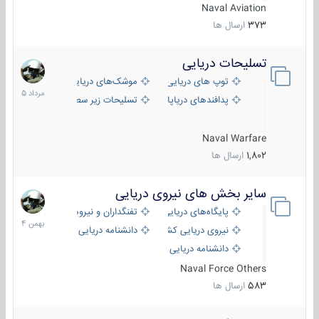
Naval Aviation
373
ارسال ها
تسلیحات دریایی
2
مرداد
توپ های دریایی
موشک‌های دریایی
1405
پدافندهای دریاپایه
تسلیحات زیر سطحی
Naval Warfare
1,802
ارسال ها
سایر بخش های نیروی دریایی
22
بهمن
پایگاه‌های دریایی
تفنگداران و نیروهای ویژه‌ی دریایی
1404
نیروی دریایی کشورهای مختلف
دانشنامه دریایی
دانشنامه دریایی کپی
Naval Force Others
583
ارسال ها