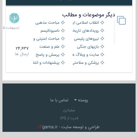
دیگر موضوعات و مطالب
8
اردیبهش
انقلاب اسلامی ایران
مباحث مذهبی
1405
رویدادهای تاریخی و مذهبی
ناسیونالیسم
نیروهای پلیسی
مباحث امنیتی و اطلاعاتی
بازیهای جنگی
علم و صنعت
24,637
ارسال ها
سایت و وبلاگ ها
پرسش و پاسخ
پزشکی و سلامتی
پیشنهادات و انتقادات
پوسته
تماس با ما
میلیتاری
قدرت از IPS
طراحي و توسعه سايت -
gama.ir
iT