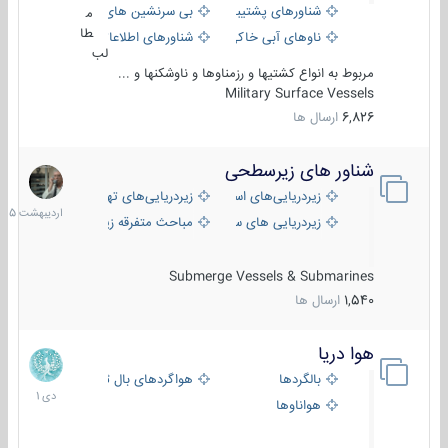
شناورهای پشتیبانی
بی سرنشین های دریایی
م
طا
ناوهای آبی خاکی و نیروبر
شناورهای اطلاعاتی و جاسوسی
لب
مربوط به انواع کشتیها و رزمناوها و ناوشکنها و ...
Military Surface Vessels
6,826
ارسال ها
شناور های زیرسطحی
31
اردیبهش
زیردریایی‌های استراتژیک
زیردریایی‌های تهاجمی
1405
زیردریایی های سبک
مباحث متفرقه زیرسطحی
Submerge Vessels & Submarines
1,540
ارسال ها
هوا دریا
12
دی
بالگردها
هواگردهای بال ثابت
1401
هواناوها