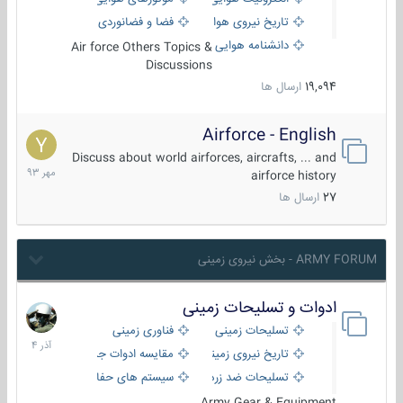
تاریخ نیروی هوایی
فضا و فضانوردی
دانشنامه هوایی
Air force Others Topics &
Discussions
19,094
ارسال ها
Airforce - English
15
مهر
Discuss about world airforces, aircrafts, ... and
1393
airforce history
27
ارسال ها
ARMY FORUM - بخش نیروی زمینی
ادوات و تسلیحات زمینی
21
آذر
تسلیحات زمینی
فناوری زمینی
1404
تاریخ نیروی زمینی
مقایسه ادوات جنگی
تسلیحات ضد زره
سیستم های حفاظت فعال
Army Gear & Equipment