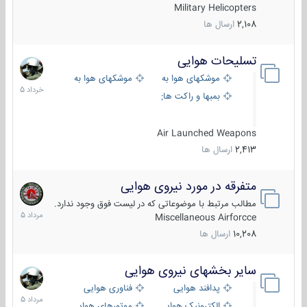
Military Helicopters
2,108
ارسال ها
تسلیحات هوایی
30
خرداد
موشکهای هوا به هوا
موشکهای هوا به سطح
1405
بمبها و راکت های هوایی
Air Launched Weapons
2,413
ارسال ها
متفرقه در مورد نیروی هوایی
7
مرداد
مطالب مرتبط با موضوعاتی که در لیست فوق وجود ندارد.
1405
Miscellaneous Airforcce
10,208
ارسال ها
سایر بخشهای نیروی هوایی
2
مرداد
پدافند هوایی
فناوری هوایی
1405
الکترونیک هوایی
موتورهای هوایی