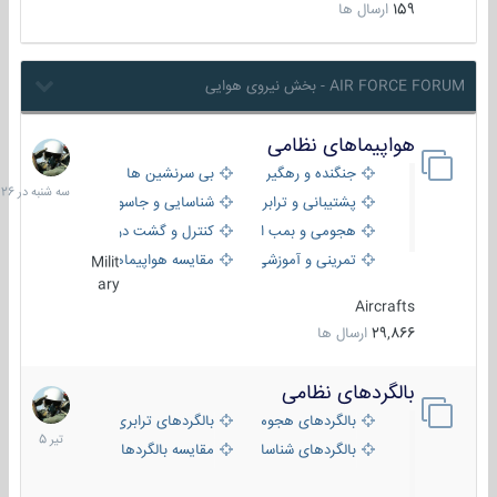
159
ارسال ها
AIR FORCE FORUM - بخش نیروی هوایی
هواپیماهای نظامی
سه
شنبه
جنگنده و رهگیر
بی سرنشین ها
در
پشتیبانی و ترابری
شناسایی و جاسوسی
18:26
هجومی و بمب افکن
کنترل و گشت دریایی
تمرینی و آموزشی
مقایسه هواپیماها
Milit
ary
Aircrafts
29,866
ارسال ها
بالگردهای نظامی
22
تیر
بالگردهای هجومی
بالگردهای ترابری
1405
بالگردهای شناسایی
مقایسه بالگردها