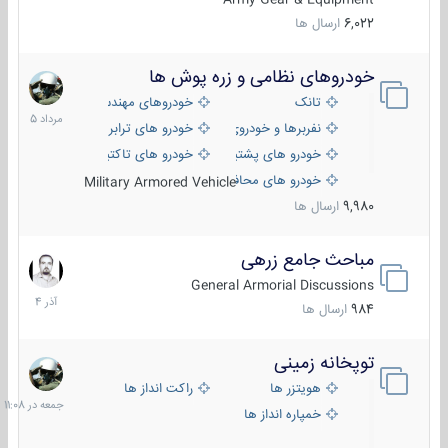
6,022
ارسال ها
خودروهای نظامی و زره پوش ها
2
مرداد
تانک
خودروهای مهندسی
1405
نفربرها و خودروی های رزمی پیاده نظام
خودرو های ترابری نظامی
خودرو های پشتیبانی آتش ، شناسایی و ضد تانک
خودرو های تاکتیکی نظامی
خودرو های محافظت شده
Military Armored Vehicle
9,980
ارسال ها
مباحث جامع زرهی
7
آذر
General Armorial Discussions
1404
984
ارسال ها
توپخانه زمینی
جمعه
در
هویتزر ها
راکت انداز ها
11:08
خمپاره انداز ها