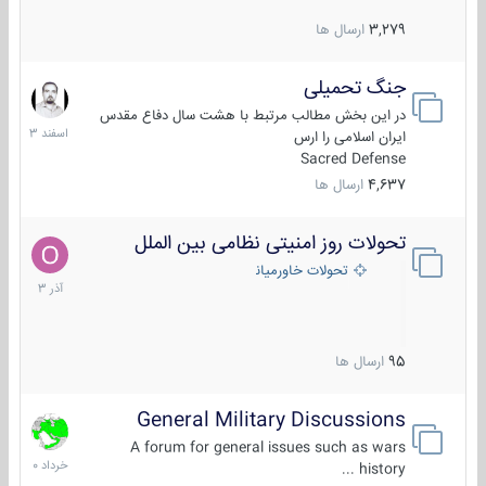
3,279
ارسال ها
جنگ تحمیلی
20
اسفند
در این بخش مطالب مرتبط با هشت سال دفاع مقدس
1403
ایران اسلامی را ارس
Sacred Defense
4,637
ارسال ها
تحولات روز امنیتی نظامی بین الملل
21
آذر
تحولات خاورمیانه
1403
95
ارسال ها
General Military Discussions
10
خرداد
A forum for general issues such as wars
1400
history ...