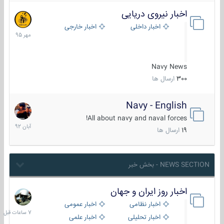
اخبار نیروی دریایی
27
مهر
اخبار داخلی
اخبار خارجی
1395
Navy News
300
ارسال ها
Navy - English
22
آبان
All about navy and naval forces!
1392
19
ارسال ها
NEWS SECTION - بخش خبر
اخبار روز ایران و جهان
7
ساعات
اخبار نظامی
اخبار عمومی
قبل
اخبار تحلیلی
اخبار علمی