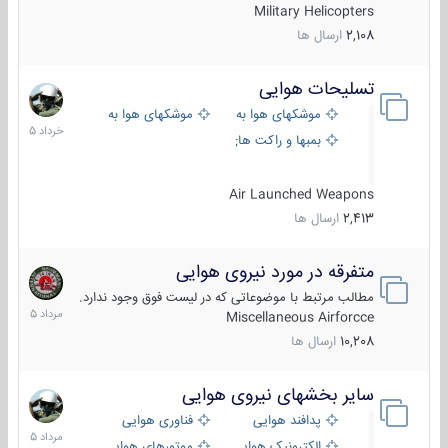
Military Helicopters
2,108
ارسال ها
تسلیحات هوایی
30
خرداد
موشکهای هوا به هوا
موشکهای هوا به سطح
1405
بمبها و راکت های هوایی
Air Launched Weapons
2,413
ارسال ها
متفرقه در مورد نیروی هوایی
7
مرداد
مطالب مرتبط با موضوعاتی که در لیست فوق وجود ندارد.
1405
Miscellaneous Airforcce
10,208
ارسال ها
سایر بخشهای نیروی هوایی
2
مرداد
پدافند هوایی
فناوری هوایی
1405
الکترونیک هوایی
موتورهای هوایی