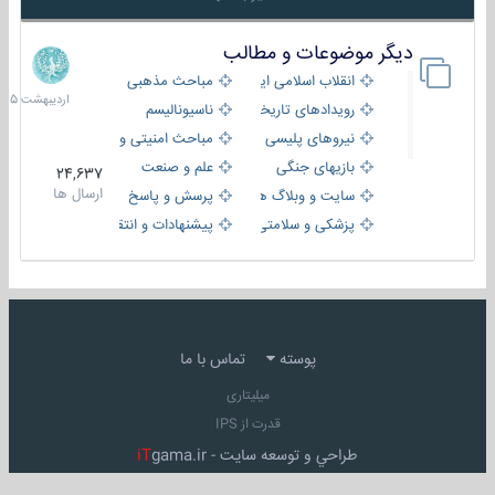
دیگر موضوعات و مطالب
8
اردیبهش
انقلاب اسلامی ایران
مباحث مذهبی
1405
رویدادهای تاریخی و مذهبی
ناسیونالیسم
نیروهای پلیسی
مباحث امنیتی و اطلاعاتی
بازیهای جنگی
علم و صنعت
24,637
ارسال ها
سایت و وبلاگ ها
پرسش و پاسخ
پزشکی و سلامتی
پیشنهادات و انتقادات
پوسته
تماس با ما
میلیتاری
قدرت از IPS
طراحي و توسعه سايت -
gama.ir
iT