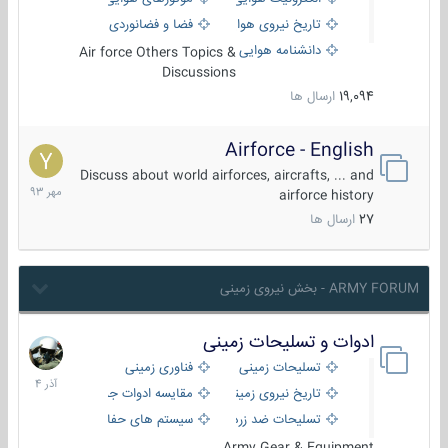
تاریخ نیروی هوایی
فضا و فضانوردی
دانشنامه هوایی
Air force Others Topics &
Discussions
19,094
ارسال ها
Airforce - English
15
مهر
Discuss about world airforces, aircrafts, ... and
1393
airforce history
27
ارسال ها
ARMY FORUM - بخش نیروی زمینی
ادوات و تسلیحات زمینی
21
آذر
تسلیحات زمینی
فناوری زمینی
1404
تاریخ نیروی زمینی
مقایسه ادوات جنگی
تسلیحات ضد زره
سیستم های حفاظت فعال
Army Gear & Equipment