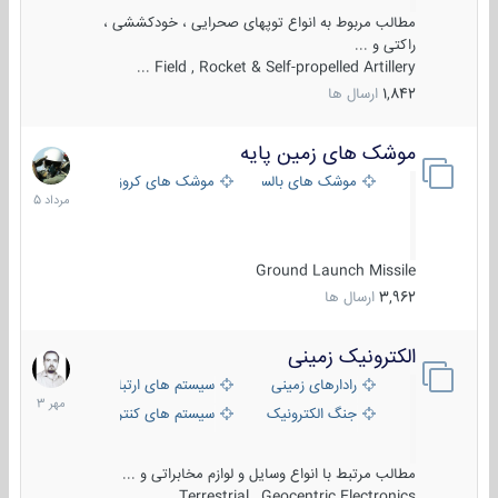
مطالب مربوط به انواع توپهای صحرایی ، خودکششی ،
راکتی و ...
Field , Rocket & Self-propelled Artillery ...
1,842
ارسال ها
موشک های زمین پایه
2
مرداد
موشک های بالستیک
موشک های کروز
1405
Ground Launch Missile
3,962
ارسال ها
الکترونیک زمینی
1
مهر
رادارهای زمینی
سیستم های ارتباطی و جمع آوری اطلاع
1403
جنگ الکترونیک
سیستم های کنترل آتش و تجهیزات الکتر
مطالب مرتبط با انواع وسایل و لوازم مخابراتی و ...
Terrestrial , Geocentric Electronics