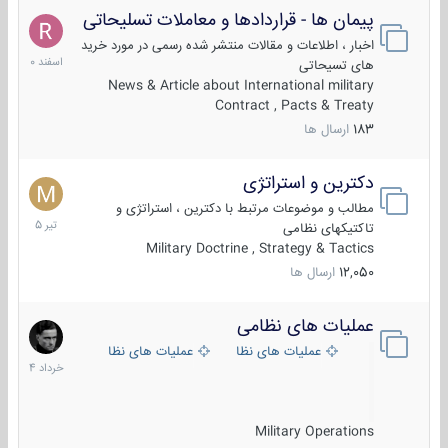
پیمان ها - قراردادها و معاملات تسلیحاتی
7
اسفند
اخبار ، اطلاعات و مقالات منتشر شده رسمی در مورد خرید
1400
های تسیحاتی
News & Article about International military
Contract , Pacts & Treaty
183
ارسال ها
دکترین و استراتژی
27
تیر
مطالب و موضوعات مرتبط با دکترین ، استراتژی و
1405
تاکتیکهای نظامی
Military Doctrine , Strategy & Tactics
12,050
ارسال ها
عملیات های نظامی
5
خرداد
عملیات های نظامی ایران
عملیات های نظامی خارجی
1404
Military Operations