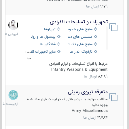
1,179
ارسال ها
تجهیزات و تسلیحات انفرادی
17
فروردین
سلاح های هجومی
تیربارها
1405
مسلسل های دستی
پیستول ها و رولورها
سلاح های تک تیر اندازی
شاتگان ها
نارنجک انداز ها
سایر تجهیزات انفرادی
مطال
ب
مرتبط با انواع تسلیحات و لوازم انفرادی
Infantry Weapons & Equipment
8,489
ارسال ها
متفرقه نیروی زمینی
27
اردیبهش
مطالب مرتبط با موضوعاتی که در لیست فوق مشاهده
1405
وجود ندارد.
Army Miscellaneous
3,784
ارسال ها