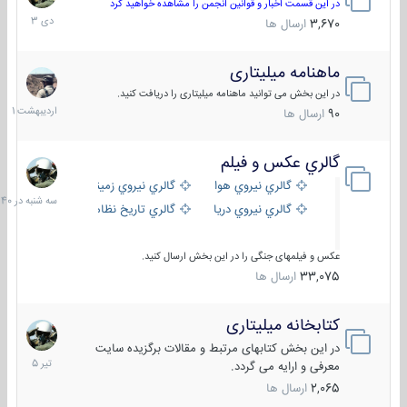
دی
در این قسمت اخبار و قوانین انجمن را مشاهده خواهید کرد
1403
3,670
ارسال ها
ماهنامه میلیتاری
30
اردیبهش
در این بخش می توانید ماهنامه میلیتاری را دریافت کنید.
1401
90
ارسال ها
گالري عكس و فيلم
سه
شنبه
گالري نيروي هوايي
گالري نيروي زميني
در
گالري نيروي دريايي
گالري تاریخ نظامی
15:40
عکس و فیلمهای جنگی را در این بخش ارسال کنید.
33,075
ارسال ها
کتابخانه میلیتاری
16
تیر
در این بخش کتابهای مرتبط و مقالات برگزیده سایت
1405
معرفی و ارایه می گردد.
2,065
ارسال ها