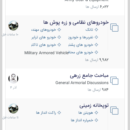
6,022
ارسال ها
خودروهای نظامی و زره پوش ها
10
ساعات
تانک
خودروهای مهندسی
قبل
نفربرها و خودروی های رزمی پیاده نظام
خودرو های ترابری نظامی
خودرو های پشتیبانی آتش ، شناسایی و ضد تانک
خودرو های تاکتیکی نظامی
خودرو های محافظت شده
Military Armored Vehicle
9,982
ارسال ها
مباحث جامع زرهی
7
آذر
General Armorial Discussions
1404
984
ارسال ها
توپخانه زمینی
11
ساعات
هویتزر ها
راکت انداز ها
قبل
خمپاره انداز ها