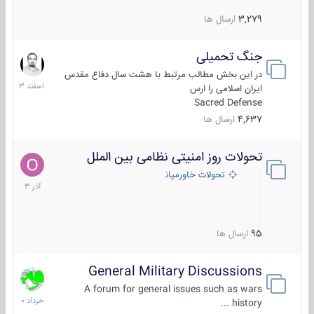
3,279
ارسال ها
جنگ تحمیلی
20
اسفند
در این بخش مطالب مرتبط با هشت سال دفاع مقدس
1403
ایران اسلامی را ارس
Sacred Defense
4,637
ارسال ها
تحولات روز امنیتی نظامی بین الملل
21
آذر
تحولات خاورمیانه
1403
95
ارسال ها
General Military Discussions
10
خرداد
A forum for general issues such as wars
1400
history ...