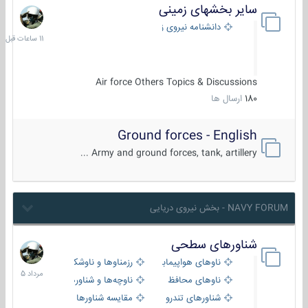
سایر بخشهای زمینی
11
ساعات
دانشنامه نیروی زمینی
قبل
Air force Others Topics & Discussions
180
ارسال ها
Ground forces - English
Army and ground forces, tank, artillery ...
NAVY FORUM - بخش نیروی دریایی
شناورهای سطحی
2
مرداد
ناوهای هواپیمابر و بالگرد بر
رزمناوها و ناوشکن‌ها
1405
ناوهای محافظ
ناوچه‌ها و شناورهای گشتی
شناورهای تندرو
مقایسه شناورها