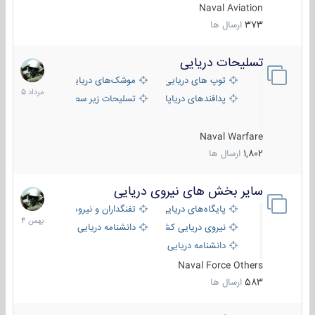
Naval Aviation
373
ارسال ها
تسلیحات دریایی
2
مرداد
توپ های دریایی
موشک‌های دریایی
1405
پدافندهای دریاپایه
تسلیحات زیر سطحی
Naval Warfare
1,802
ارسال ها
سایر بخش های نیروی دریایی
22
بهمن
پایگاه‌های دریایی
تفنگداران و نیروهای ویژه‌ی دریایی
1404
نیروی دریایی کشورهای مختلف
دانشنامه دریایی
دانشنامه دریایی کپی
Naval Force Others
583
ارسال ها