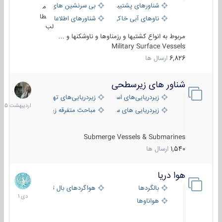
شناورهای پشتیبانی
بی سرنشین های دریایی
م
طا
ناوهای آبی خاکی و نیروبر
شناورهای اطلاعاتی و جاسوسی
لب
مربوط به انواع کشتیها و رزمناوها و ناوشکنها و ...
Military Surface Vessels
6,826
ارسال ها
شناور های زیرسطحی
31
اردیبهش
زیردریایی‌های استراتژیک
زیردریایی‌های تهاجمی
1405
زیردریایی های سبک
مباحث متفرقه زیرسطحی
Submerge Vessels & Submarines
1,540
ارسال ها
هوا دریا
12
دی
بالگردها
هواگردهای بال ثابت
1401
هواناوها