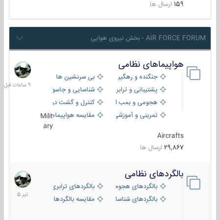
159
ارسال ها
AIR FORCE FORUM - بخش نیروی هوایی
هواپیماهای نظامی
9
ساعات
جنگنده و رهگیر
بی سرنشین ها
قبل
پشتیبانی و ترابری
شناسایی و جاسوسی
هجومی و بمب افکن
کنترل و گشت دریایی
تمرینی و آموزشی
مقایسه هواپیماها
Milit
ary
Aircrafts
29,867
ارسال ها
بالگردهای نظامی
22
تیر
بالگردهای هجومی
بالگردهای ترابری
1405
بالگردهای شناسایی
مقایسه بالگردها