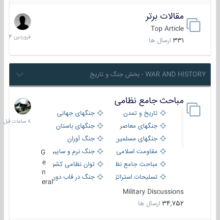
مقالات برتر
29
فروردین
Top Article
1404
331
ارسال ها
WAR AND HISTORY - بخش جنگ و تاریخ
مباحث جامع نظامی
8
ساعات
تاریخ و تمدن
جنگهای جهانی
قبل
جنگهای معاصر
جنگهای باستان
جنگهای مسلمین
جنگ آوران
مقاومت اسلامی
جنگ نرم و سایبری
G
e
مباحث جامع نظامی
توان نظامی کشورها
n
تسلیحات استراتژیک
جنگ در قاب دوربین
eral
Military Discussions
34,752
ارسال ها