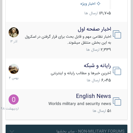
اخبار ویژه
161,705
ارسال ها
اخبار صفحه اول
7
آذر
اخبار نظامی مهم و قابل بحث برای قرار گرفتن در اسکرول
1403
به این بخش منتقل میشوند.
2,339
ارسال ها
رایانه و شبکه
30
بهمن
آخرین خبرها و مطالب رایانه و اینترنتی
1404
6,045
ارسال ها
English News
10
اردیبهش
Worlds military and security news
1398
51
ارسال ها
NON-MILITARY FORUMS - سایر بخشها