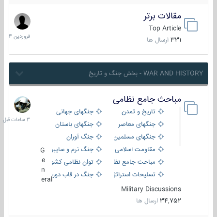
مقالات برتر
29
فروردین
Top Article
1404
331
ارسال ها
WAR AND HISTORY - بخش جنگ و تاریخ
مباحث جامع نظامی
3
ساعات
تاریخ و تمدن
جنگهای جهانی
قبل
جنگهای معاصر
جنگهای باستان
جنگهای مسلمین
جنگ آوران
مقاومت اسلامی
جنگ نرم و سایبری
G
e
مباحث جامع نظامی
توان نظامی کشورها
n
تسلیحات استراتژیک
جنگ در قاب دوربین
eral
Military Discussions
34,752
ارسال ها