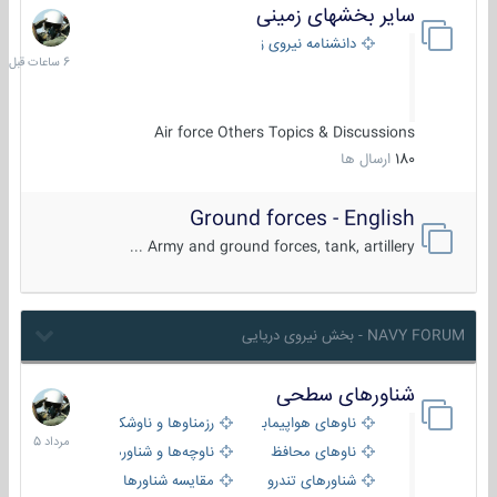
سایر بخشهای زمینی
6
ساعات
دانشنامه نیروی زمینی
قبل
Air force Others Topics & Discussions
180
ارسال ها
Ground forces - English
Army and ground forces, tank, artillery ...
NAVY FORUM - بخش نیروی دریایی
شناورهای سطحی
2
مرداد
ناوهای هواپیمابر و بالگرد بر
رزمناوها و ناوشکن‌ها
1405
ناوهای محافظ
ناوچه‌ها و شناورهای گشتی
شناورهای تندرو
مقایسه شناورها