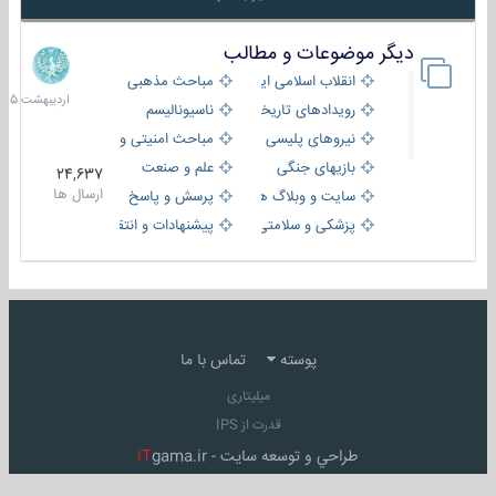
دیگر موضوعات و مطالب
8
اردیبهش
انقلاب اسلامی ایران
مباحث مذهبی
1405
رویدادهای تاریخی و مذهبی
ناسیونالیسم
نیروهای پلیسی
مباحث امنیتی و اطلاعاتی
بازیهای جنگی
علم و صنعت
24,637
ارسال ها
سایت و وبلاگ ها
پرسش و پاسخ
پزشکی و سلامتی
پیشنهادات و انتقادات
پوسته
تماس با ما
میلیتاری
قدرت از IPS
طراحي و توسعه سايت -
gama.ir
iT