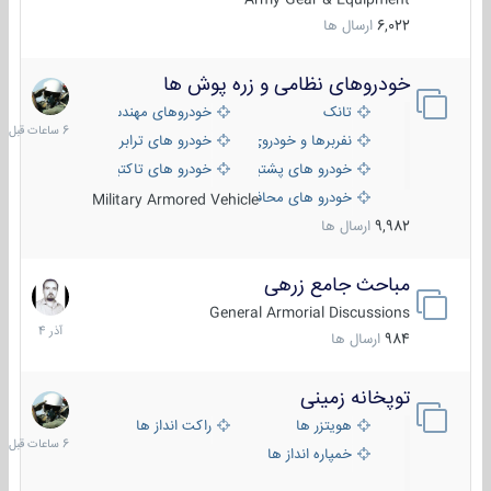
6,022
ارسال ها
خودروهای نظامی و زره پوش ها
6
ساعات
تانک
خودروهای مهندسی
قبل
نفربرها و خودروی های رزمی پیاده نظام
خودرو های ترابری نظامی
خودرو های پشتیبانی آتش ، شناسایی و ضد تانک
خودرو های تاکتیکی نظامی
خودرو های محافظت شده
Military Armored Vehicle
9,982
ارسال ها
مباحث جامع زرهی
7
آذر
General Armorial Discussions
1404
984
ارسال ها
توپخانه زمینی
6
ساعات
هویتزر ها
راکت انداز ها
قبل
خمپاره انداز ها