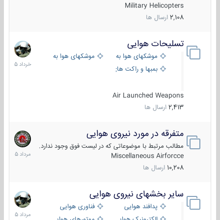
Military Helicopters
2,108
ارسال ها
تسلیحات هوایی
30
خرداد
موشکهای هوا به هوا
موشکهای هوا به سطح
1405
بمبها و راکت های هوایی
Air Launched Weapons
2,413
ارسال ها
متفرقه در مورد نیروی هوایی
7
مرداد
مطالب مرتبط با موضوعاتی که در لیست فوق وجود ندارد.
1405
Miscellaneous Airforcce
10,208
ارسال ها
سایر بخشهای نیروی هوایی
2
مرداد
پدافند هوایی
فناوری هوایی
1405
الکترونیک هوایی
موتورهای هوایی