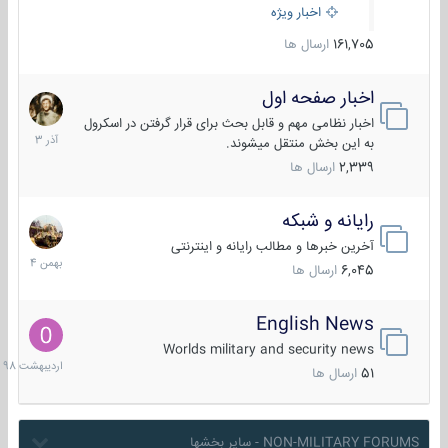
اخبار ویژه
161,705
ارسال ها
اخبار صفحه اول
7
آذر
اخبار نظامی مهم و قابل بحث برای قرار گرفتن در اسکرول
1403
به این بخش منتقل میشوند.
2,339
ارسال ها
رایانه و شبکه
30
بهمن
آخرین خبرها و مطالب رایانه و اینترنتی
1404
6,045
ارسال ها
English News
10
اردیبهش
Worlds military and security news
1398
51
ارسال ها
NON-MILITARY FORUMS - سایر بخشها