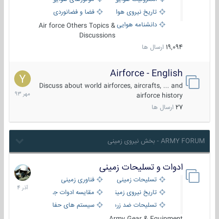
تاریخ نیروی هوایی
فضا و فضانوردی
دانشنامه هوایی
Air force Others Topics &
Discussions
19,094
ارسال ها
Airforce - English
15
مهر
Discuss about world airforces, aircrafts, ... and
1393
airforce history
27
ارسال ها
ARMY FORUM - بخش نیروی زمینی
ادوات و تسلیحات زمینی
21
آذر
تسلیحات زمینی
فناوری زمینی
1404
تاریخ نیروی زمینی
مقایسه ادوات جنگی
تسلیحات ضد زره
سیستم های حفاظت فعال
Army Gear & Equipment