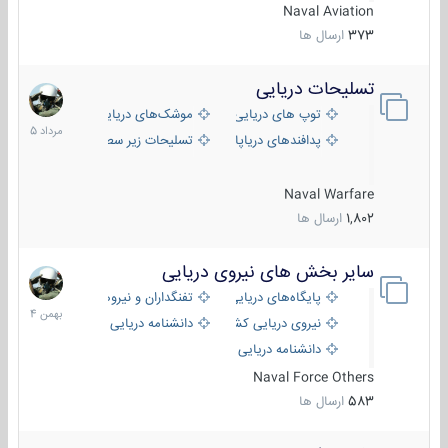
Naval Aviation
373
ارسال ها
تسلیحات دریایی
2
مرداد
توپ های دریایی
موشک‌های دریایی
1405
پدافندهای دریاپایه
تسلیحات زیر سطحی
Naval Warfare
1,802
ارسال ها
سایر بخش های نیروی دریایی
22
بهمن
پایگاه‌های دریایی
تفنگداران و نیروهای ویژه‌ی دریایی
1404
نیروی دریایی کشورهای مختلف
دانشنامه دریایی
دانشنامه دریایی کپی
Naval Force Others
583
ارسال ها