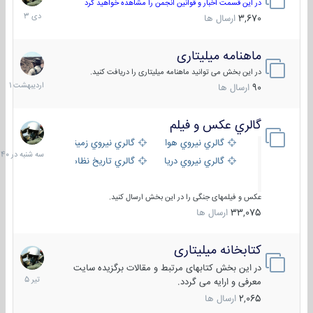
دی
در این قسمت اخبار و قوانین انجمن را مشاهده خواهید کرد
1403
3,670
ارسال ها
ماهنامه میلیتاری
30
اردیبهش
در این بخش می توانید ماهنامه میلیتاری را دریافت کنید.
1401
90
ارسال ها
گالري عكس و فيلم
سه
شنبه
گالري نيروي هوايي
گالري نيروي زميني
در
گالري نيروي دريايي
گالري تاریخ نظامی
15:40
عکس و فیلمهای جنگی را در این بخش ارسال کنید.
33,075
ارسال ها
کتابخانه میلیتاری
16
تیر
در این بخش کتابهای مرتبط و مقالات برگزیده سایت
1405
معرفی و ارایه می گردد.
2,065
ارسال ها