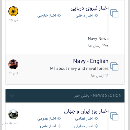
اخبار نیروی دریایی
27
مهر
اخبار داخلی
اخبار خارجی
1395
Navy News
300
ارسال ها
Navy - English
22
آبان
All about navy and naval forces!
1392
19
ارسال ها
NEWS SECTION - بخش خبر
اخبار روز ایران و جهان
2
ساعات
اخبار نظامی
اخبار عمومی
قبل
اخبار تحلیلی
اخبار علمی