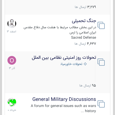
3,279
ارسال ها
جنگ تحمیلی
20
اسفند
در این بخش مطالب مرتبط با هشت سال دفاع مقدس
1403
ایران اسلامی را ارس
Sacred Defense
4,637
ارسال ها
تحولات روز امنیتی نظامی بین الملل
21
آذر
تحولات خاورمیانه
1403
95
ارسال ها
General Military Discussions
10
خرداد
A forum for general issues such as wars
1400
history ...