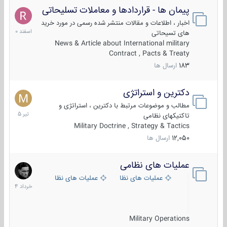
پیمان ها - قراردادها و معاملات تسلیحاتی
7
اسفند
اخبار ، اطلاعات و مقالات منتشر شده رسمی در مورد خرید
1400
های تسیحاتی
News & Article about International military
Contract , Pacts & Treaty
183
ارسال ها
دکترین و استراتژی
27
تیر
مطالب و موضوعات مرتبط با دکترین ، استراتژی و
1405
تاکتیکهای نظامی
Military Doctrine , Strategy & Tactics
12,050
ارسال ها
عملیات های نظامی
5
خرداد
عملیات های نظامی ایران
عملیات های نظامی خارجی
1404
Military Operations