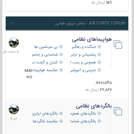
159
ارسال ها
AIR FORCE FORUM - بخش نیروی هوایی
هواپیماهای نظامی
5
ساعات
جنگنده و رهگیر
بی سرنشین ها
قبل
پشتیبانی و ترابری
شناسایی و جاسوسی
هجومی و بمب افکن
کنترل و گشت دریایی
تمرینی و آموزشی
مقایسه هواپیماها
Milit
ary
Aircrafts
29,867
ارسال ها
بالگردهای نظامی
22
تیر
بالگردهای هجومی
بالگردهای ترابری
1405
بالگردهای شناسایی
مقایسه بالگردها