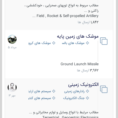
مطالب مربوط به انواع توپهای صحرایی ، خودکششی ،
راکتی و ...
Field , Rocket & Self-propelled Artillery ...
1,842
ارسال ها
موشک های زمین پایه
2
مرداد
موشک های بالستیک
موشک های کروز
1405
Ground Launch Missile
3,962
ارسال ها
الکترونیک زمینی
1
مهر
رادارهای زمینی
سیستم های ارتباطی و جمع آوری اطلاع
1403
جنگ الکترونیک
سیستم های کنترل آتش و تجهیزات الکتر
مطالب مرتبط با انواع وسایل و لوازم مخابراتی و ...
Terrestrial , Geocentric Electronics