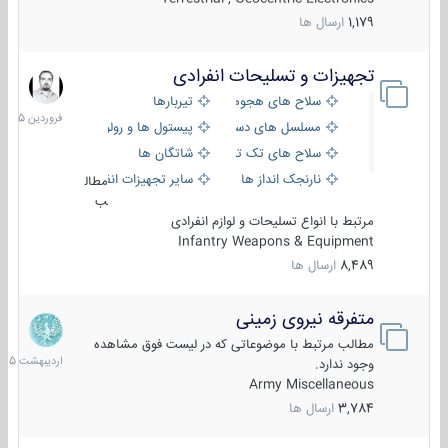
1,179
ارسال ها
تجهیزات و تسلیحات انفرادی
17
فروردین
سلاح های هجومی
تیربارها
1405
مسلسل های دستی
پیستول ها و رولورها
سلاح های تک تیر اندازی
شاتگان ها
نارنجک انداز ها
سایر تجهیزات انفرادی
مطال
ب
مرتبط با انواع تسلیحات و لوازم انفرادی
Infantry Weapons & Equipment
8,489
ارسال ها
متفرقه نیروی زمینی
27
اردیبهش
مطالب مرتبط با موضوعاتی که در لیست فوق مشاهده
1405
وجود ندارد.
Army Miscellaneous
3,784
ارسال ها