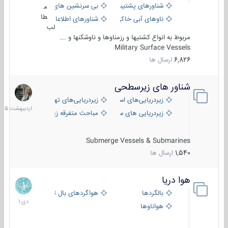
شناورهای پشتیبانی
بی سرنشین های دریایی
م
طا
ناوهای آبی خاکی و نیروبر
شناورهای اطلاعاتی و جاسوسی
لب
مربوط به انواع کشتیها و رزمناوها و ناوشکنها و ...
Military Surface Vessels
6,826
ارسال ها
شناور های زیرسطحی
31
اردیبهش
زیردریایی‌های استراتژیک
زیردریایی‌های تهاجمی
1405
زیردریایی های سبک
مباحث متفرقه زیرسطحی
Submerge Vessels & Submarines
1,540
ارسال ها
هوا دریا
12
دی
بالگردها
هواگردهای بال ثابت
1401
هواناوها