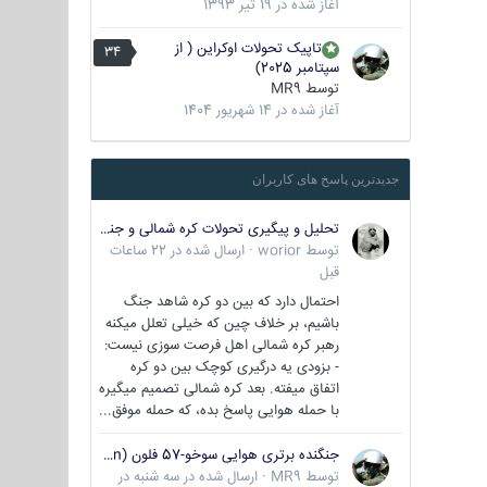
آغاز شده در
19 تیر 1393
تاپیک تحولات اوکراین ( از
34
سپتامبر 2025)
توسط
MR9
آغاز شده در
14 شهریور 1404
جدیدترین پاسخ های کاربران
تحلیل و پیگیری تحولات کره شمالی و جنوبی
توسط
worior
·
ارسال شده در
22 ساعات
قبل
احتمال دارد که بین دو کره شاهد جنگ
باشیم، بر خلاف چین که خیلی تعلل میکنه
رهبر کره شمالی اهل فرصت سوزی نیست:
- بزودی یه درگیری کوچک بین دو کره
اتفاق میفته. بعد کره شمالی تصمیم میگیره
با حمله هوایی پاسخ بده، که حمله موفق...
جنگنده برتری هوایی سوخو-57 فلون (Su-57/Felon)
توسط
MR9
·
ارسال شده در
سه شنبه در