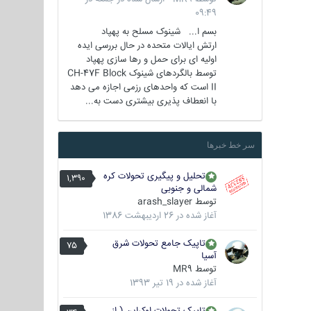
09:49
بسم ا... شینوک مسلح به پهپاد
ارتش ایالات متحده در حال بررسی ایده
اولیه ای برای حمل و رها سازی پهپاد
توسط بالگردهای شینوک CH-47F Block
II است که واحدهای رزمی اجازه می دهد
با انعطاف پذیری بیشتری دست به...
سر خط خبرها
تحلیل و پیگیری تحولات کره
1,390
شمالی و جنوبی
توسط
arash_slayer
آغاز شده در
26 اردیبهشت 1386
تاپیک جامع تحولات شرق
75
آسیا
توسط
MR9
آغاز شده در
19 تیر 1393
تاپیک تحولات اوکراین ( از