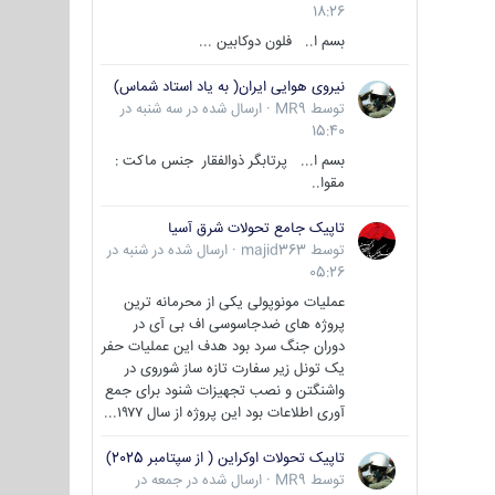
18:26
بسم ا.. فلون دوکابین ...
نیروی هوایی ایران( به یاد استاد شماس)
توسط
MR9
·
ارسال شده در
سه شنبه در
15:40
بسم ا... پرتابگر ذوالفقار جنس ماکت :
مقوا..
تاپیک جامع تحولات شرق آسیا
توسط
majid363
·
ارسال شده در
شنبه در
05:26
عملیات مونوپولی یکی از محرمانه ترین
پروژه های ضدجاسوسی اف بی آی در
دوران جنگ سرد بود هدف این عملیات حفر
یک تونل زیر سفارت تازه ساز شوروی در
واشنگتن و نصب تجهیزات شنود برای جمع
آوری اطلاعات بود این پروژه از سال ۱۹۷۷...
تاپیک تحولات اوکراین ( از سپتامبر 2025)
توسط
MR9
·
ارسال شده در
جمعه در