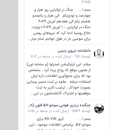
12:55
بسم ا... جنگ در اوکراین روز هزار و
چهارصد و نودویکم الی هزار و پانصدو
هشتم یکم الی هفدهم آوریل 2026
جنگ در اوکراین – 1 آوریل 2026 1-وزارت
دفاع روسیه ادعا کرد که نیروهای روسی
برای سومین بار در طول تهاجم تمام عیار...
دانشنامه نیروی زمینی
توسط
951
·
ارسال شده در
جمعه در 11:16
سلام این اپلیکیشن استراوا (و مشابه اون)
از همون موقع که رواج پیدا کرد ، مشخص
بود که برای جمع‌آوری اطلاعات داره ارش
استفاده میشه . علاوه بر ثبت مسیر پیمایی
بصورت خودکار ، ترغیب کاربر به ثبت
موقعیتها و اشتراک‌ گذاشتنشون در این...
جنگنده برتری هوایی سوخو-57 فلون (Su-57/Felon)
توسط
MR9
·
ارسال شده در
جمعه در 11:15
بسم ا... کروز Kh-71K برای
سوخو-57 براساس اطلاعات موجود ، این