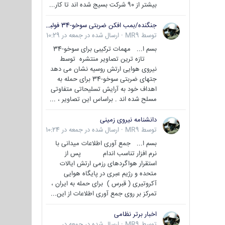
بیشتر از 90 شرکت بسیج شده اند تا کار...
جنگنده/بمب افکن ضربتی سوخو-34 فولبک ( Sukhoi Su-34/Fullback)
توسط
MR9
·
ارسال شده در
جمعه در 10:29
بسم ا... مهمات ترکیبی برای سوخو-34
تازه ترین تصاویر منتشره توسط
نیروی هوایی ارتش روسیه نشان می دهد
جتهای ضربتی سوخو-34 برای حمله به
اهداف خود به آرایش تسلیحاتی متفاوتی
مسلح شده اند . براساس این تصاویر ، ...
دانشنامه نیروی زمینی
توسط
MR9
·
ارسال شده در
جمعه در 10:24
بسم ا... جمع آوری اطلاعات میدانی با
نرم افزار تناسب اندام پس از
استقرار هواگردهای رزمی ارتش ایالات
متحده و رژیم عبری در پایگاه هوایی
آکروتیری ( قبرس ) برای حمله به ایران ،
تمرکز بر روی جمع آوری اطلاعات از این...
اخبار برتر نظامی
توسط
MR9
·
ارسال شده در
جمعه در