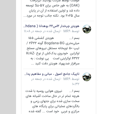
موشک توسط شرکت یونایتد ایرکرافت
(OAK) به طور خاص برای Su-57 توسعه
داده شد و اولین استفاده از آن در پایان
سال 2025 بود. نکته جالب توجه در مورد...
هویتزر چرخدار 2اس22 بوهدانا ( wheeled howitzer 2S22 Bohdana )
توسط
MR9
·
ارسال شده در
جمعه در 11:08
بسم ا... هویتزر کششی ۱۵۵
میلی‌متری Bogdana-BG گونه 2P22 /
تیپ ۵۰ توپخانه مستقل نیروهای مسلح
اوکراین خودروی یدک‌کش از نوع KrAZ-
6322 اوکراینی است پی نوشت : به
سرافزار ضدپهپاد هویتزر دقت کنید ...
تاپیک جامع اصول ، مبانی و مفاهیم پدافند غیر عامل
توسط
MR9
·
ارسال شده در
جمعه در
10:32
بسم ا... نیروی هوایی روسیه با شدت
هرچه تمام تر در حال ساخت آشیانه های
سخت سازی شده برای جتهای رزمی و
بالگردهای عملیاتی برای پایگاه های
مرکزی و غربی خود است ... گفته شده