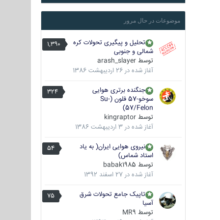
موضوعات در حال مرور
تحلیل و پیگیری تحولات کره
1,390
شمالی و جنوبی
توسط
arash_slayer
آغاز شده در
26 اردیبهشت 1386
جنگنده برتری هوایی
324
سوخو-57 فلون (Su-
57/Felon)
توسط
kingraptor
آغاز شده در
3 اردیبهشت 1386
نیروی هوایی ایران( به یاد
54
استاد شماس)
توسط
babak1985
آغاز شده در
27 اسفند 1392
تاپیک جامع تحولات شرق
75
آسیا
توسط
MR9