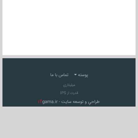
پوسته
تماس با ما
میلیتاری
قدرت از IPS
طراحي و توسعه سايت -
gama.ir
iT