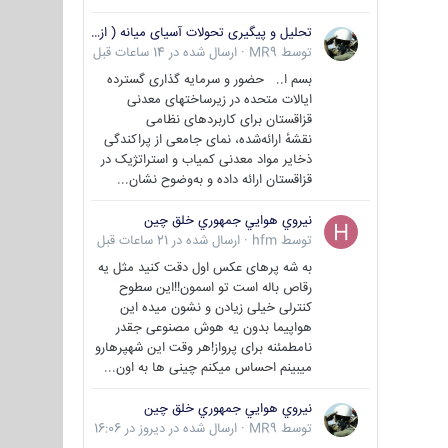
تحلیل و پیگیری تحولات آسیای میانه ( ازبکستان، تاجیکستان، ترکمنستان، قزاقستان و قرقیزستان )
توسط
MR9
·
ارسال شده در
14 ساعات قبل
بسم ا.. حضور و سرمایه گذاری گسترده
ایالات متحده در زیرساختهای معدنی
قزاقستان برای کاربردهای نظامی
نقشهٔ ارائه‌شده، نمای جامعی از پراکندگی
ذخایر مواد معدنی کمیاب و استراتژیک در
قزاقستان ارائه داده و به‌وضوح نشان...
نيروي هوايي جمهوري خلق چين
توسط
hfm
·
ارسال شده در
21 ساعات قبل
به شه پرهای عکس اول دقت کنید مثل یه
رقاص باله است تو اسمون!!این سطوح
کنترلی خیلی زیادن و نشون میده این
هواپیما بدون یه هوش مصنوعی جقدر
نامطمئنه برای پرواز!هر وقت این شهپرهارو
میبینم احساس میکنم چینی ها به اون...
نيروي هوايي جمهوري خلق چين
توسط
MR9
·
ارسال شده در
دیروز در 16:06