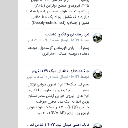
۲۰۲۵، نیروهای مسلح اوکراین (AFU)
پروژه‌ای تحت عنوان «خط پهپاد» را به اجرا
درآوردند که شامل ایجاد یک خط دفاعی
عمیق و چندلایه (Deeply-echeloned)...
نبرد رسانه ای و الگوی تبلیغات
توسط
MR9
·
ارسال شده در
9 ساعات قبل
بسم ا... بازی قهرمانان گوستمول توسعه
دهنده : روسیه سبک : استراتژی
جنگنده دفاع نقطه ای میگ-29 فالکروم
توسط
MR9
·
ارسال شده در
10 ساعات قبل
بسم ا... میگ-29 ام2 نیروی هوایی ارتش
مصر جدیدترین تصاویر از فالکروم
ام2 های نیروی هوایی ارتش مصر مسلح
بودن آنها به یک عدد مخزن سوخت
خارجی (PTB) ، ۲ تیر موشک هوابه‌هوای
آر.وی.وی-ای‌ای (RVV-AE) ، ۲ تیر...
تانک اصلی میدان نبرد T-72 ( شامل تمامی گونه ها )