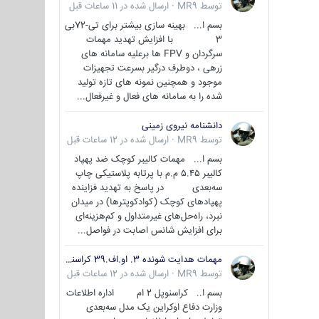
توسط
MR9
·
ارسال شده در
11 ساعات قبل
بسم ا... بهینه سازی بیشتر برای تی-72بی
3 با افزایش تهدید مهمات
سرگردان و FPV ها برعلیه سامانه های
زرهی ، دوطرف درگیر بسرعت تجهیزات
موجود و همچنین نمونه های تازه تولید
شده را به سامانه های فعال و غیرفعال...
دانشنامه نیروی زمینی
توسط
MR9
·
ارسال شده در
12 ساعات قبل
بسم ا... مهمات کالیبر کوچک ضد پهپاد
کالیبر ۵.۴۵ م.م با پرتابه پلاستیکی چاپ
سه‌بعدی در پاسخ به تهدید فزاینده
پهپادهای کوچک (کوادکوپترها) در میدان
نبرد، راه‌حل‌های غیرمتداول و کم‌هزینه‌ای
برای افزایش شانس اصابت در فواصل...
مهمات هدایت شونده 3. او.اف.39 کراسنوپل/بصیر( Krasnopol 3OF39 )
توسط
MR9
·
ارسال شده در
12 ساعات قبل
بسم ا.. کراسنوپل 2 ام اداره اطلاعات
وزارت دفاع اوکراین یک مدل سه‌بعدی