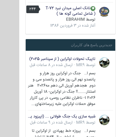
تانک اصلی میدان نبرد T-72
244
( شامل تمامی گونه ها )
توسط
EBRAHIM
آغاز شده در
3 فروردین 1386
جدیدترین پاسخ های کاربران
تاپیک تحولات اوکراین ( از سپتامبر 2025)
توسط
MR9
·
ارسال شده در
8 ساعات قبل
بسم ا.. جنگ در اوکراین روز هزار و
پانصدو نهم الی روز هزار و پانصدو سی و
دوم هجدهم آوریل الی دهم مه2026 هنر
استتار.......!! جنگ در اوکراین- 18 آوریل
2026 1- ناظران نظامی روسی، در پی کارزار
موفق حملات اوکراین علیه زیرساختهای...
شبیه سازی یک جنگ طولانی ... (اپیزود یکم : اوکراین )
توسط
MR9
·
ارسال شده در
9 ساعات قبل
بسم ا.. پروژه خط پهپادی از اوکراین تا
روسیه از اواخر سال ۲۰۲۴ تا اوایل