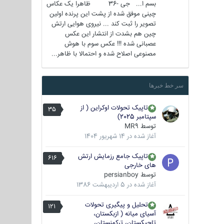
بسم ا... جی -36 ظاهرا یک عکاس
چینی موفق شده از پشت این پرنده اولین
تصویر را ثبت کند ... نیروی هوایی ارتش
چین هم بشدت از انتشار این عکس
عصبانی شده !!! عکس سوم با هوش
مصنوعی اصلاح شده و احتمالا با ظاهر...
سر خط خبرها
تاپیک تحولات اوکراین ( از
35
سپتامبر 2025)
توسط
MR9
آغاز شده در
14 شهریور 1404
تاپیک جامع رزمایش ارتش
616
های خارجی
توسط
persianboy
آغاز شده در
5 اردیبهشت 1386
تحلیل و پیگیری تحولات
121
آسیای میانه ( ازبکستان،
تاجیکستان، ترکمنستان،