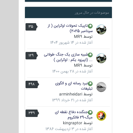
موضوعات در حال مرور
تاپیک تحولات اوکراین ( از
35
سپتامبر 2025)
توسط
MR9
آغاز شده در
14 شهریور 1404
شبیه سازی یک جنگ طولانی
129
... (اپیزود یکم : اوکراین )
توسط
MR9
آغاز شده در
28 بهمن 1400
نبرد رسانه ای و الگوی
498
تبلیغات
توسط
arminheidari
آغاز شده در
21 خرداد 1399
جنگنده دفاع نقطه ای
349
میگ-29 فالکروم
توسط
kingraptor
آغاز شده در
3 اردیبهشت 1386