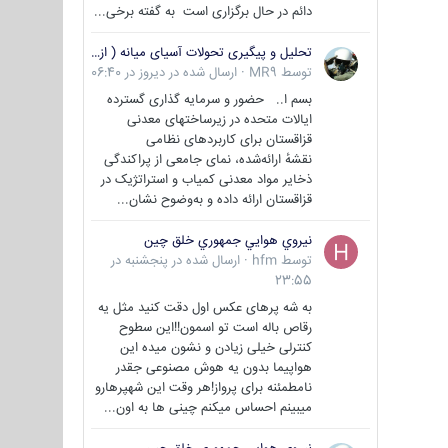
دائم در حال برگزاری است به گفته برخی...
تحلیل و پیگیری تحولات آسیای میانه ( ازبکستان، تاجیکستان، ترکمنستان، قزاقستان و قرقیزستان )
توسط
MR9
·
ارسال شده در
دیروز در 06:40
بسم ا.. حضور و سرمایه گذاری گسترده
ایالات متحده در زیرساختهای معدنی
قزاقستان برای کاربردهای نظامی
نقشهٔ ارائه‌شده، نمای جامعی از پراکندگی
ذخایر مواد معدنی کمیاب و استراتژیک در
قزاقستان ارائه داده و به‌وضوح نشان...
نيروي هوايي جمهوري خلق چين
توسط
hfm
·
ارسال شده در
پنجشنبه در
23:55
به شه پرهای عکس اول دقت کنید مثل یه
رقاص باله است تو اسمون!!این سطوح
کنترلی خیلی زیادن و نشون میده این
هواپیما بدون یه هوش مصنوعی جقدر
نامطمئنه برای پرواز!هر وقت این شهپرهارو
میبینم احساس میکنم چینی ها به اون...