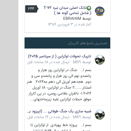
تانک اصلی میدان نبرد T-72
244
( شامل تمامی گونه ها )
توسط
EBRAHIM
آغاز شده در
3 فروردین 1386
جدیدترین پاسخ های کاربران
تاپیک تحولات اوکراین ( از سپتامبر 2025)
توسط
MR9
·
ارسال شده در
18 ساعات قبل
بسم ا.. جنگ در اوکراین روز هزار و
پانصدو نهم الی روز هزار و پانصدو سی و
دوم هجدهم آوریل الی دهم مه2026 هنر
استتار.......!! جنگ در اوکراین- 18 آوریل
2026 1- ناظران نظامی روسی، در پی کارزار
موفق حملات اوکراین علیه زیرساختهای...
شبیه سازی یک جنگ طولانی ... (اپیزود یکم : اوکراین )
توسط
MR9
·
ارسال شده در
19 ساعات قبل
بسم ا.. پروژه خط پهپادی از اوکراین تا
روسیه از اواخر سال ۲۰۲۴ تا اوایل