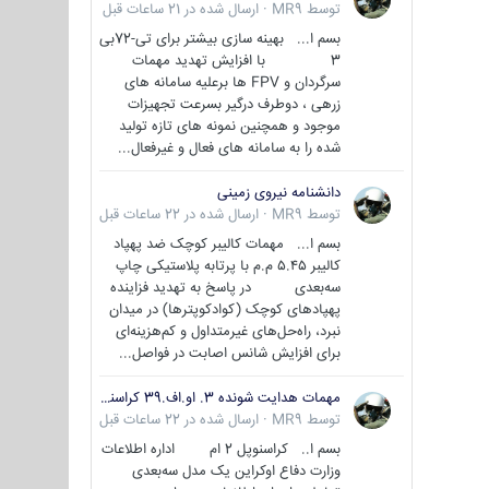
توسط
MR9
·
ارسال شده در
21 ساعات قبل
بسم ا... بهینه سازی بیشتر برای تی-72بی
3 با افزایش تهدید مهمات
سرگردان و FPV ها برعلیه سامانه های
زرهی ، دوطرف درگیر بسرعت تجهیزات
موجود و همچنین نمونه های تازه تولید
شده را به سامانه های فعال و غیرفعال...
دانشنامه نیروی زمینی
توسط
MR9
·
ارسال شده در
22 ساعات قبل
بسم ا... مهمات کالیبر کوچک ضد پهپاد
کالیبر ۵.۴۵ م.م با پرتابه پلاستیکی چاپ
سه‌بعدی در پاسخ به تهدید فزاینده
پهپادهای کوچک (کوادکوپترها) در میدان
نبرد، راه‌حل‌های غیرمتداول و کم‌هزینه‌ای
برای افزایش شانس اصابت در فواصل...
مهمات هدایت شونده 3. او.اف.39 کراسنوپل/بصیر( Krasnopol 3OF39 )
توسط
MR9
·
ارسال شده در
22 ساعات قبل
بسم ا.. کراسنوپل 2 ام اداره اطلاعات
وزارت دفاع اوکراین یک مدل سه‌بعدی