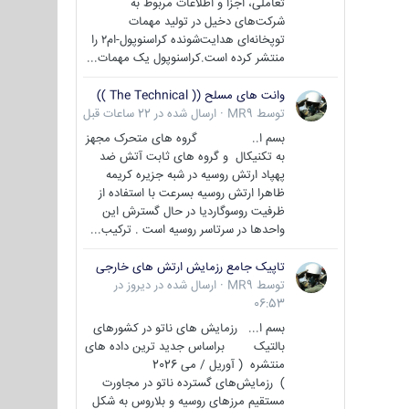
تعاملی، اجزا و اطلاعات مربوط به
شرکت‌های دخیل در تولید مهمات
توپخانه‌ای هدایت‌شونده کراسنوپول-ام۲ را
منتشر کرده است.کراسنوپول یک مهمات...
وانت های مسلح (( The Technical ))
توسط
MR9
·
ارسال شده در
22 ساعات قبل
بسم ا.. گروه های متحرک مجهز
به تکنیکال و گروه های ثابت آتش ضد
پهپاد ارتش روسیه در شبه جزیره کریمه
ظاهرا ارتش روسیه بسرعت با استفاده از
ظرفیت روسوگاردیا در حال گسترش این
واحدها در سرتاسر روسیه است . ترکیب...
تاپیک جامع رزمایش ارتش های خارجی
توسط
MR9
·
ارسال شده در
دیروز در
06:53
بسم ا... رزمایش های ناتو در کشورهای
بالتیک براساس جدید ترین داده های
منتشره ( آوریل / می 2026
) رزمایش‌های گسترده ناتو در مجاورت
مستقیم مرزهای روسیه و بلاروس به شکل