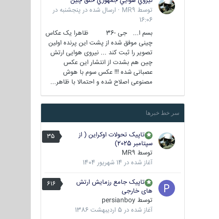
نيروي هوايي جمهوري خلق چين
توسط
MR9
·
ارسال شده در
پنجشنبه در
16:06
بسم ا... جی -36 ظاهرا یک عکاس
چینی موفق شده از پشت این پرنده اولین
تصویر را ثبت کند ... نیروی هوایی ارتش
چین هم بشدت از انتشار این عکس
عصبانی شده !!! عکس سوم با هوش
مصنوعی اصلاح شده و احتمالا با ظاهر...
سر خط خبرها
تاپیک تحولات اوکراین ( از
35
سپتامبر 2025)
توسط
MR9
آغاز شده در
14 شهریور 1404
تاپیک جامع رزمایش ارتش
616
های خارجی
توسط
persianboy
آغاز شده در
5 اردیبهشت 1386