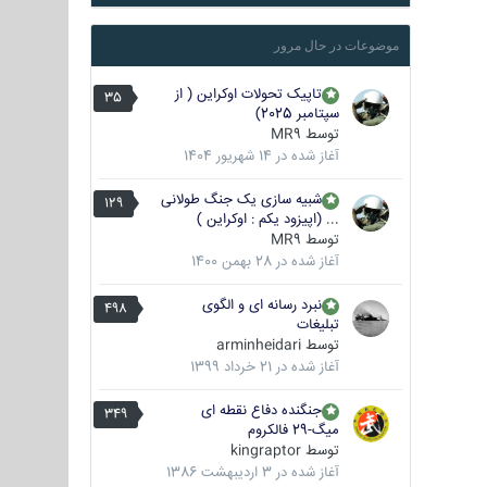
موضوعات در حال مرور
تاپیک تحولات اوکراین ( از
35
سپتامبر 2025)
توسط
MR9
آغاز شده در
14 شهریور 1404
شبیه سازی یک جنگ طولانی
129
... (اپیزود یکم : اوکراین )
توسط
MR9
آغاز شده در
28 بهمن 1400
نبرد رسانه ای و الگوی
498
تبلیغات
توسط
arminheidari
آغاز شده در
21 خرداد 1399
جنگنده دفاع نقطه ای
349
میگ-29 فالکروم
توسط
kingraptor
آغاز شده در
3 اردیبهشت 1386