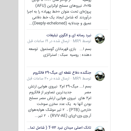
۲۰۲۵، نیروهای مسلح اوکراین (AFU)
پروژه‌ای تحت عنوان «خط پهپاد» را به اجرا
درآوردند که شامل ایجاد یک خط دفاعی
عمیق و چندلایه (Deeply-echeloned)...
نبرد رسانه ای و الگوی تبلیغات
توسط
MR9
·
ارسال شده در
19 ساعات قبل
بسم ا... بازی قهرمانان گوستمول توسعه
دهنده : روسیه سبک : استراتژی
جنگنده دفاع نقطه ای میگ-29 فالکروم
توسط
MR9
·
ارسال شده در
20 ساعات قبل
بسم ا... میگ-29 ام2 نیروی هوایی ارتش
مصر جدیدترین تصاویر از فالکروم
ام2 های نیروی هوایی ارتش مصر مسلح
بودن آنها به یک عدد مخزن سوخت
خارجی (PTB) ، ۲ تیر موشک هوابه‌هوای
آر.وی.وی-ای‌ای (RVV-AE) ، ۲ تیر...
تانک اصلی میدان نبرد T-72 ( شامل تمامی گونه ها )