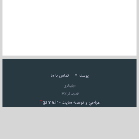
پوسته
تماس با ما
میلیتاری
قدرت از IPS
طراحي و توسعه سايت -
gama.ir
iT