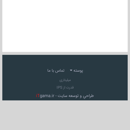
پوسته
تماس با ما
میلیتاری
قدرت از IPS
طراحي و توسعه سايت -
gama.ir
iT